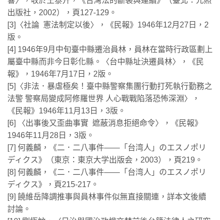
響〉，收於王泰升，《台灣法的斷裂與連續》（臺北：元照
出版社，2002），頁127-129。
[3]〈社論 憲法制定以後〉，《民報》1946年12月27日，2
版。
[4] 1946年9月中旬臺中縣遷治員林，員林在當時行政區劃上
屬臺中縣而非今日彰化縣。〈台中縣址決遷員林〉，《民
報》，1946年7月17日，2版。
[5]〈非法．暴虐極矣！臺中縣警察集團行動打死執行勤務之
法警 警察局變成阿修羅世界 人心戰戰陷落恐怖深淵〉，
《民報》1946年11月13日，3版。
[6] 〈出事後又歪曲事實 遮蔽消息拒絕命令〉，《民報》
1946年11月28日，3版。
[7] 何義麟，《二．二八事件——「台湾人」のエスノポリ
ディクス》（東京：東京大学出版会，2003），頁219。
[8] 何義麟，《二．二八事件——「台湾人」のエスノポリ
ディクス》，頁215-217。
[9] 饒維岳降調推事與員林事件似無直接關連，詳本文後續
討論。