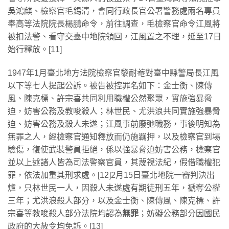
吳鴻麒、檢察官毛錫清，會同行政長官公署警務處兩名專員
奉高等法院院長楊鵬命令，前往調查，毛檢察官命令江風將
被扣法警、看守交臺中地院領回，江風置之不理，延至17日
始行釋放。[11]
1947年1月臺北地方法院檢察官黎耐菴對臺中縣警局長江風
以下等七人提起公訴。被告被控罪名如下：金士衡、陳傳
風、陳克標、許宗喜共同利用職權公然聚眾，實施強暴脅
迫，妨害公務及教唆殺人；林世民、尤洪浪共同實施強暴脅
迫、妨害公務及殺人未遂；江風事前廢弛職務，事後明知為
無罪之人，經檢察官通知釋放而仍施羈押，以及檢察官到場
驗傷，復使武裝警員拒絕，係以強暴脅迫妨害公務，檢察官
並以上述諸人皆為司法警察官員，其蔑視法紀，假借職權犯
罪，依法加重其刑求處。[12]2月15日臺北地院一審判決出
爐，只林世民一人，因殺人未遂處有期徒刑五年，褫奪公權
三年；尤洪浪殺人部分，以及金士衡、陳傳風、陳克標、許
宗喜等教唆殺人部分法院均認為
無罪
；妨礙公務部分因國民
政府的大赦令均免訴。[13]