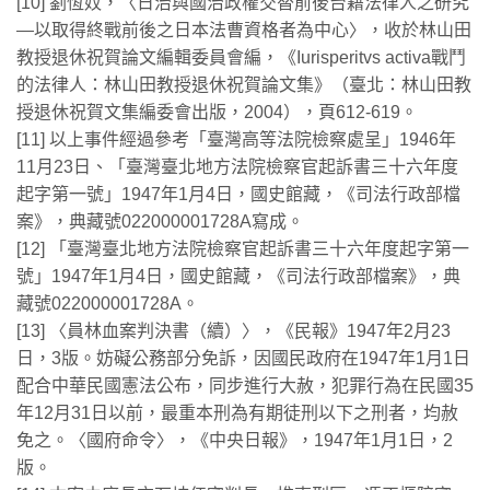
[10] 劉恆妏，〈日治與國治政權交替前後台籍法律人之研究
—以取得終戰前後之日本法曹資格者為中心〉，收於林山田
教授退休祝賀論文編輯委員會編，《Iurisperitvs activa戰鬥
的法律人：林山田教授退休祝賀論文集》（臺北：林山田教
授退休祝賀文集編委會出版，2004），頁612-619。
[11] 以上事件經過參考「臺灣高等法院檢察處呈」1946年
11月23日、「臺灣臺北地方法院檢察官起訴書三十六年度
起字第一號」1947年1月4日，國史館藏，《司法行政部檔
案》，典藏號022000001728A寫成。
[12] 「臺灣臺北地方法院檢察官起訴書三十六年度起字第一
號」1947年1月4日，國史館藏，《司法行政部檔案》，典
藏號022000001728A。
[13] 〈員林血案判決書（續）〉，《民報》1947年2月23
日，3版。妨礙公務部分免訴，因國民政府在1947年1月1日
配合中華民國憲法公布，同步進行大赦，犯罪行為在民國35
年12月31日以前，最重本刑為有期徒刑以下之刑者，均赦
免之。〈國府命令〉，《中央日報》，1947年1月1日，2
版。