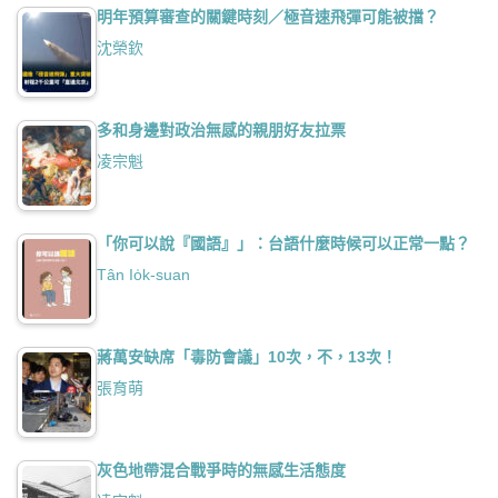
明年預算審查的關鍵時刻／極音速飛彈可能被擋？
沈榮欽
多和身邊對政治無感的親朋好友拉票
凌宗魁
「你可以說『國語』」：台語什麼時候可以正常一點？
Tân Io̍k-suan
蔣萬安缺席「毒防會議」10次，不，13次！
張育萌
灰色地帶混合戰爭時的無感生活態度