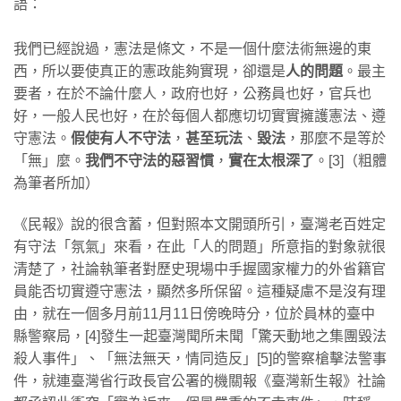
語：
我們已經說過，憲法是條文，不是一個什麼法術無邊的東
西，所以要使真正的憲政能夠實現，卻還是
人的問題
。最主
要者，在於不論什麼人，政府也好，公務員也好，官兵也
好，一般人民也好，在於每個人都應切切實實擁護憲法、遵
守憲法。
假使有人不守法
，
甚至玩法
、
毀法
，那麼不是等於
「無」麼。
我們不守法的惡習慣
，
實在太根深了
。[3]（粗體
為筆者所加）
《民報》說的很含蓄，但對照本文開頭所引，臺灣老百姓定
有守法「氛氣」來看，在此「人的問題」所意指的對象就很
清楚了，社論執筆者對歷史現場中手握國家權力的外省籍官
員能否切實遵守憲法，顯然多所保留。這種疑慮不是沒有理
由，就在一個多月前11月11日傍晚時分，位於員林的臺中
縣警察局，[4]發生一起臺灣聞所未聞「驚天動地之集團毀法
殺人事件」、「無法無天，情同造反」[5]的警察槍擊法警事
件，就連臺灣省行政長官公署的機關報《臺灣新生報》社論