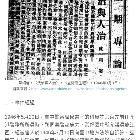
陳紹馨，〈法治與人治〉，《臺灣新生報》，1946年3月3日。
資料來源：
https://www.ios.sinica.edu.tw/sociologists/shaohsingchen
二、事件經過
1946年5月20日，臺中警察局秘書室的科員許宗喜先前任鹿
港警務所所員時，夥同義警巫忠力，毆傷臺中縣參議員施江
西，經被害人於1946年7月10日向臺中地方法院自訴許、巫