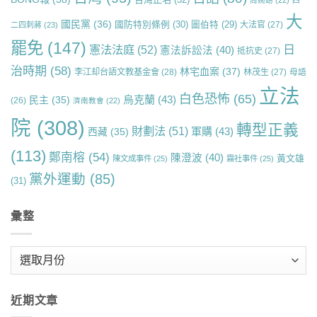
周婉窈
(22)
四
大
國民黨
(36)
國防特別條例
(30)
圖伯特
(29)
大法官
(27)
二四刺蔣
(23)
罷免
(147)
日
憲法法庭
(52)
憲法訴訟法
(40)
抵抗史
(27)
治時期
(58)
林宅血案
(37)
李江却台語文教基金會
(28)
林茂生
(27)
母語
立法
白色恐怖
(65)
烏克蘭
(43)
民主
(35)
(26)
濟南教會
(22)
院
(308)
轉型正義
財劃法
(51)
軍購
(43)
西藏
(35)
(113)
鄭南榕
(54)
陳澄波
(40)
黃文雄
陳文成事件
(25)
霧社事件
(25)
黨外運動
(85)
(31)
彙整
彙
整
近期文章