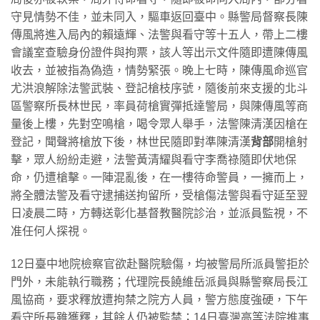
守見情勢不佳，並未同入，驅車返回臺中。縣警局督察長陳
傳風將進入局內的賴遠輝、法警與看守等十五人，帶上二樓
會議室查驗身份證件與拘票，該人等出示文件隨即遭陳傳風
收去，並被指為偽造，情勢緊張。晚上七時，陳傳風命巡官
尤洪浪解除法警武裝、登記槍枝序號，隨後前來支援的北斗
區警察所長林世民，率員荷槍實彈抵達警局，與陳傳風等商
量後上樓，先對空鳴槍，喝令眾人舉手，法警陳清漢因槍在
登記，聞聲將槍放下後，林世民隨即對準陳清漢
背部
開槍射
擊，眾人紛紛走避，法警黃清耀與看守李喬祿隨即伏地保
命，仍遭槍擊。一陣混亂後，在一樓待命警員，一擁而上，
將全體法警及看守逮捕送拘留所，受槍傷法警與看守延至翌
日凌晨二時，方轉送彰化基督教醫院診治，並派員監視，不
准任何人探視。
12日臺中地院檢察官欲赴醫院驗傷，均被警局所派員警拒於
門外，未能執行職務；代理院長饒維岳派員與縣警察局長江
風協商，要求釋放遭拘禁之院方人員，警方態度強硬，下午
看守所長雖獲釋，其餘人仍被監禁；14日臺灣高等法院推事