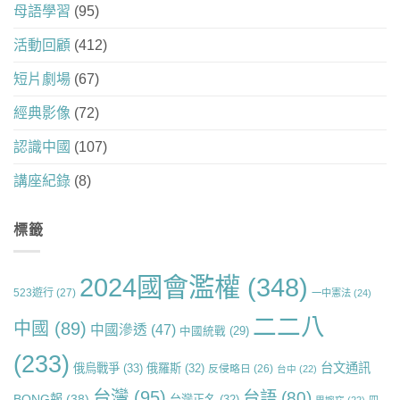
母語學習
(95)
活動回顧
(412)
短片劇場
(67)
經典影像
(72)
認識中國
(107)
講座紀錄
(8)
標籤
2024國會濫權
(348)
523遊行
(27)
一中憲法
(24)
二二八
中國
(89)
中國滲透
(47)
中國統戰
(29)
(233)
台文通訊
俄烏戰爭
(33)
俄羅斯
(32)
反侵略日
(26)
台中
(22)
台灣
(95)
台語
(80)
BONG報
(38)
台灣正名
(32)