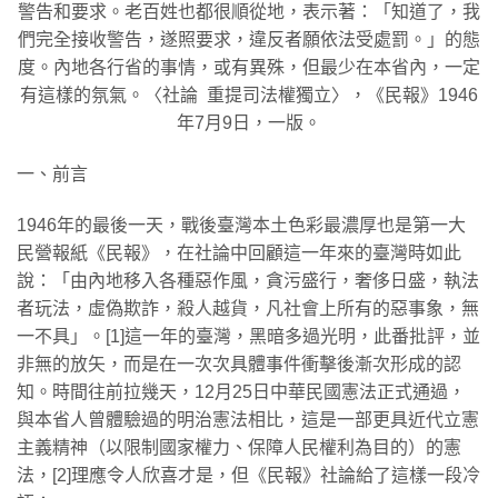
警告和要求。老百姓也都很順從地，表示著：「知道了，我
們完全接收警告，遂照要求，違反者願依法受處罰。」的態
度。內地各行省的事情，或有異殊，但最少在本省內，一定
有這樣的氛氣。〈社論 重提司法權獨立〉，《民報》1946
年7月9日，一版。
一、前言
1946年的最後一天，戰後臺灣本土色彩最濃厚也是第一大
民營報紙《民報》，在社論中回顧這一年來的臺灣時如此
說：「由內地移入各種惡作風，貪污盛行，奢侈日盛，執法
者玩法，虛偽欺詐，殺人越貨，凡社會上所有的惡事象，無
一不具」。[1]這一年的臺灣，黑暗多過光明，此番批評，並
非無的放矢，而是在一次次具體事件衝擊後漸次形成的認
知。時間往前拉幾天，12月25日中華民國憲法正式通過，
與本省人曾體驗過的明治憲法相比，這是一部更具近代立憲
主義精神（以限制國家權力、保障人民權利為目的）的憲
法，[2]理應令人欣喜才是，但《民報》社論給了這樣一段冷