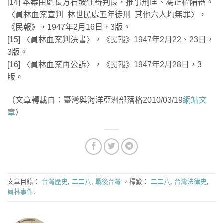
[14] 本案由庭長方石坡任審判長，推事刑匡、馮正樞陪審。
〈員林血案宣判 林世民處五年徒刑 其他六人均無罪〉，
《民報》，1947年2月16日，3版。
[15] 〈員林血案判決書〉，《民報》1947年2月22、23日，
3版。
[16] 〈員林血案再公訴〉，《民報》1947年2月28日，3
版。
（文章轉載自：臺灣與海洋亞洲部落格2010/03/19
網站文
章
）
文章目錄：
台灣歷史
,
二二八
,
戰後台灣
，標籤：
二二八
,
台灣法律史
,
員林事件
.