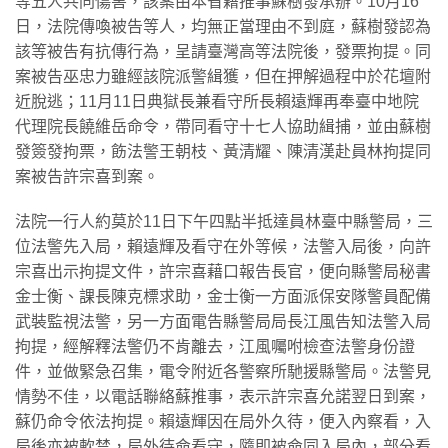
等五人共同傷害，該案由本省籍推事蘇樹發承辦。10月16
日，法院傳喚被告等人，均無正當理由不到庭，蘇樹發認為
該等被告有抗傳行為，呈請臺灣高等法院後，發票拘提。同
案被告巫忠力雖經該院派警緝獲，但在押解過程中於花壇附
近脫逃；11月11日典獄長兼看守所長賴遠輝再奉臺中地院
代理院長饒維岳命令，帶同看守十七人協助緝捕，並由蘇樹
發簽發拘票，飭法警王朝枝、黃清耀、陳清漢赴員林拘提同
案被告許宗喜到案。
法院一行人約莫於11日下午四點半抵達員林臺中縣警局，三
位法警先入局，賴遠輝及看守在外等候，法警入局後，向許
宗喜出示拘提文件，許宗喜藉口報告長官，便向縣警局秘書
金士衡、課長陳克標求助，金士衡一方面派保安隊警員配備
武裝監視法警，另一方面電告縣警局局長江風告知法警入局
拘提，經解釋法警仍不肯離去，江風囑咐檢查法警身份證
件，並做緊急召集，電令附近各警察所馳援縣警局。法警見
情勢不佳，以電話聯絡蘇推事，表示許宗喜允諾翌日到案，
蘇仍命令依法拘提。賴遠輝因在局外久待，便入內察看，入
局後亦被軟禁，局外待命看守，隨即被命同入局內，部分看