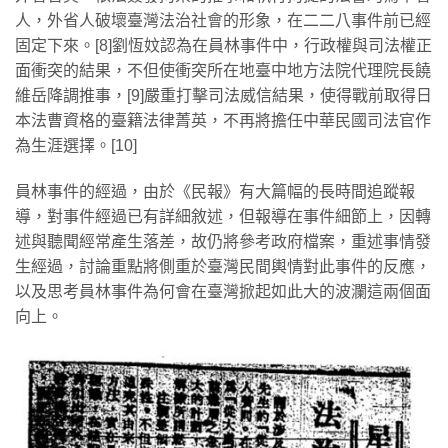
人，外省人破壞臺灣法治社會的形象，在二二八事件前已經
固定下來。[8]劉恆妏認為在員林事件中，行政權與司法權正
面衝突的結果，不但使衝突所在地臺中地方法院代理院長饒
維岳降調推事，[9]嚴重打擊司法威信結果，使得戰前取得日
本法曹資格的臺籍法律菁英，不再將擔任中華民國司法官作
為生涯選擇。[10]
員林事件的經過，由於《民報》有大篇幅的長時間追蹤報
導，對事件經過已有詳細敘述，但報導在事件細節上，因轉
述與聽聞經常產生落差，故仍將參考政府檔案，重述事情發
生經過，討論重點將側重於臺灣民間輿情對此事件的反應，
以及思考員林事件為何會在臺灣掀起如此大的波瀾這兩個面
向上。