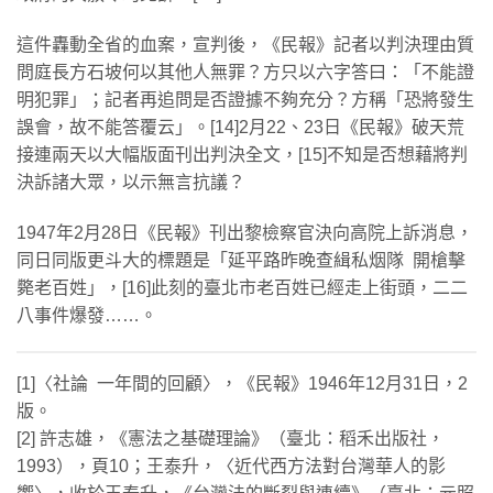
這件轟動全省的血案，宣判後，《民報》記者以判決理由質
問庭長方石坡何以其他人無罪？方只以六字答曰：「不能證
明犯罪」；記者再追問是否證據不夠充分？方稱「恐將發生
誤會，故不能答覆云」。[14]2月22、23日《民報》破天荒
接連兩天以大幅版面刊出判決全文，[15]不知是否想藉將判
決訴諸大眾，以示無言抗議？
1947年2月28日《民報》刊出黎檢察官決向高院上訴消息，
同日同版更斗大的標題是「延平路昨晚查緝私烟隊 開槍擊
斃老百姓」，[16]此刻的臺北市老百姓已經走上街頭，二二
八事件爆發……。
[1]〈社論 一年間的回顧〉，《民報》1946年12月31日，2
版。
[2] 許志雄，《憲法之基礎理論》（臺北：稻禾出版社，
1993），頁10；王泰升，〈近代西方法對台灣華人的影