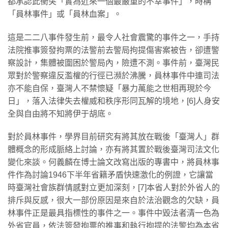
都承認此衝突「實為近來一個最嚴重的不幸事件」，時稱
「員林事件」或「員林血案」。
這是二二八事件發生前，最令人社會震驚的事件之一，手持
法院推事簽發拘票的法警前去警局拘提傷害案被告，卻遭警
察設計，集體被圍困於警局內，險遭不測。事件前，臺灣民
眾對於警察違反濫權的行徑已瀕於沸騰，員林事件中連司法
亦不能自保，臺灣人不禁懷疑「暴力萬能之世相再現於今
日」，落入法律失去權威和秩序形同瓦解的境地，[6]人身安
全與自由將不知將伊于胡底。
對於員林事件，學界目前研究有將其放在戰後「臺灣人」群
體概念的形成脈絡上討論，亦有將其置於戰後臺灣司法文化
變化來談。何義麟在博士論文改寫出版的專書中，將員林事
件作為討論1946下半年省籍矛盾快速激化的例證，它讓當
時臺灣社會族群情感對立更加深刻，[7]本省人對於外省人的
排斥與反感，很大一部份原因是來自於法治觀念的欠缺，員
林事件正是最具指標性的事件之一。事件中毀法者清一色為
外省官員，依法簽發拘票的推事和執行拘提的法警均為本省