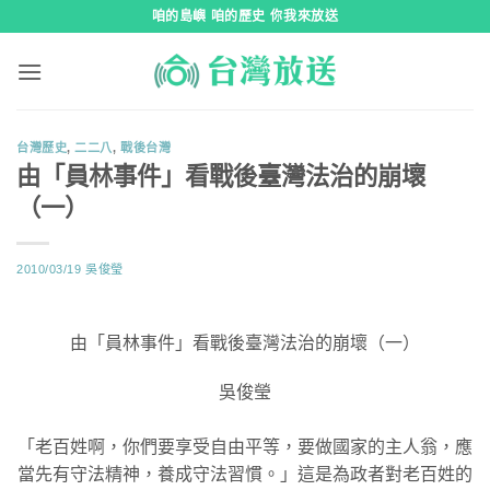
跳
咱的島嶼 咱的歷史 你我來放送
到
內
容
台灣歷史
,
二二八
,
戰後台灣
由「員林事件」看戰後臺灣法治的崩壞
（一）
2010/03/19
吳俊瑩
由「員林事件」看戰後臺灣法治的崩壞（一）
吳俊瑩
「老百姓啊，你們要享受自由平等，要做國家的主人翁，應
當先有守法精神，養成守法習慣。」這是為政者對老百姓的