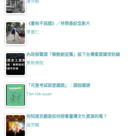
凌宗魁
《書枱不屈膝》／林榮基紀念影片
李惠仁
內政部聲請「解散統促黨」設下台灣重要國安防線
黑熊學院
「可是考試就是國語」：請說國語
Tân Io̍k-suan
你知道京戲是如何掠奪臺灣文化資源的嗎？
溫宗翰