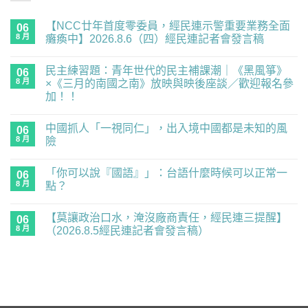
【NCC廿年首度零委員，經民連示警重要業務全面
06
8 月
癱瘓中】2026.8.6（四）經民連記者會發言稿
在
尚
〈【NCC
無
民主練習題：青年世代的民主補課潮｜《黑風箏》
廿
06
留
年
言
8 月
×《三月的南國之南》放映與映後座談／歡迎報名參
首
加！！
度
零
在
尚
委
〈民
無
員，
中國抓人「一視同仁」，出入境中國都是未知的風
主
06
留
經
練
言
8 月
險
民
習
連
題：
在
尚
示
青
〈中
無
警
「你可以說『國語』」：台語什麼時候可以正常一
年
國
06
留
重
世
抓
言
8 月
點？
要
代
人
業
的
「一
在
尚
務
民
視
〈「你
無
全
【莫讓政治口水，淹沒廠商責任，經民連三提醒】
主
同
可
06
留
面
補
仁」，
以
言
8 月
（2026.8.5經民連記者會發言稿）
癱
課
出
說
瘓
潮
入
『國
在
尚
中】
｜
境
語』」：
〈【莫
無
2026.8.6（四）
《黑
中
台
讓
留
經
風
國
語
政
言
民
箏》
都
什
治
連
×《三
是
麼
口
記
月
未
時
水，
者
的
知
候
淹