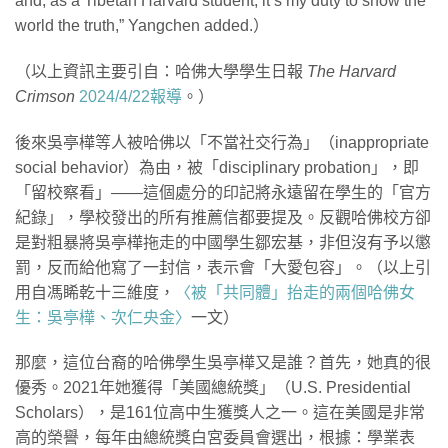
and, as a Tibetan Harvard student, it’s my duty to show the
world the truth,” Yangchen added.）
（以上資訊主要引自：哈佛大學學生日報
The Harvard
Crimson
2024/4/22報導
。）
後來吳亭樺等人被哈佛以「不當社交行為」（inappropriate
social behavior）為由，被「disciplinary probation」，即
「留校察看」——這個處分的印記將永遠留在學生的「官方
紀錄」，學校發出的所有推薦信都要提及。反觀哈佛校方卻
是對粗暴將吳亭樺拖走的中國學生鄒宏基，非但沒有予以懲
罰，反而給他寫了一封信，表示會「大愛包容」。（以上引
用自馮睎乾十三維度，
〈被「共同體」抬走的兩個哈佛女
生：吳亭樺、次仁央金〉
一文）
那麼，這位台裔的哈佛學生吳亭樺又是誰？首先，她真的很
優秀。2021年她獲得「美國總統獎」（U.S. Presidential
Scholars），是161位高中生獲獎人之一。這在美國是非常
高的榮譽，每年由總統獎白宮委員會選出，根據：學業表