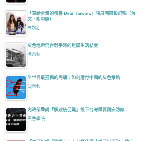
「寫給台灣的情書 Dear Taiwan,」特展開幕致詞稿（台
文，附中譯）
周婉窈
灰色地帶混合戰爭時的無感生活態度
凌宗魁
全世界最孤獨的島嶼：如何應付中國的灰色策略
沈榮欽
內政部聲請「解散統促黨」設下台灣重要國安防線
黑熊學院