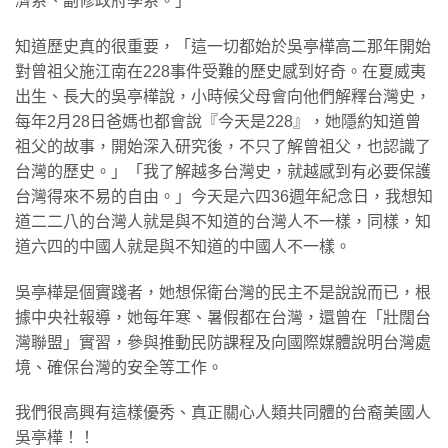
濟系、副修政府學系。」
知道歷史真的很重要，「這一切都始於吳亭樺高二那年開始
對曾祖父施江南在228事件受難的歷史感到好奇。在夏威夷
出生、長大的吳亭樺說，小時候父母會向他們解釋台灣史，
每年2月28日爸媽也都會說『今天是228』，她隱約知道曾
祖父的故事，開始深入研究後，不只了解曾祖父，也認識了
台灣的歷史。」「我了解越多台灣史，就越感到有必要保護
台灣得來不易的自由。」今天是六四36週年紀念日，我想知
道二二八的台灣人就是與不知道的台灣人不一樣，同樣，知
道六四的中國人就是與不知道的中國人不一樣。
吳亭樺是個實踐者，她想保衛台灣的民主不是說說而已，根
據中央社報導，她每年寒、暑假都在台灣，還曾在「壯闊台
灣聯盟」實習，參與推動民防課程及向國際媒體說明台灣處
境、確保台灣的安全等工作。
我們很高興有這樣優秀、真正關心人類共同體的台裔美國人
吳亭樺！！