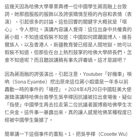
這幾天因為哈佛大學畢業典禮一位中國學生蔣雨融上台致
詞，她那戲服般的服飾以及誇張矯情至極的內容和表情（表
演），引起很多的討論。這些回響的關鍵字大概就是「噁
心」、令人想吐。演講內容讓人覺得：這位出身中共權貴的
蔣小姐，不知道或假裝不知道：中國如何蹂躪圖博人、維吾
爾族人，以及香港人，新疆教育營已經是人間地獄。她可以
假裝不知道，但那些在台上熱烈鼓掌的哈佛大學師長們，怎
會不知道呢？而且聽說講稿有事先評審過。這才是謎吧？
因為蔣雨融的誇張演出，引起注意，Youtuber「好機車」嗩
吶（Sona Eyambe）挖出原來這位蔣小姐還是一年多以前
轟動一時的事件的「場控」。2024年4月20日中國駐美大使
謝鋒演講時哈佛台裔學生吳亭樺因抗議被拉出會場後，疑似
「指使」中國學生再去拉走第二位抗議者圖博裔哈佛學生次
仁央金。這件事一暴露出來，真的讓人感覺哈佛某種程度已
經被中國學生盤據了。
簡單講一下這個事件的重點。1、把吳亭樺（Cosette Wu）