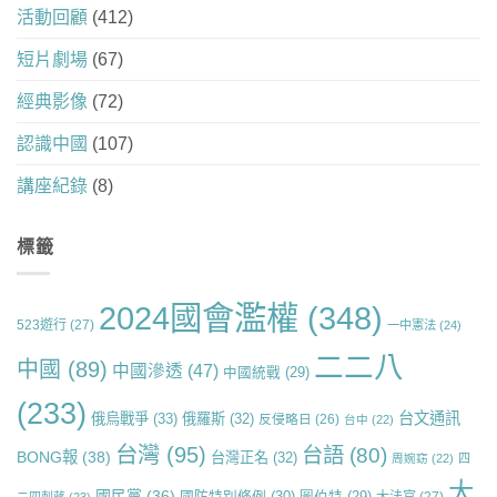
活動回顧
(412)
短片劇場
(67)
經典影像
(72)
認識中國
(107)
講座紀錄
(8)
標籤
2024國會濫權
(348)
523遊行
(27)
一中憲法
(24)
二二八
中國
(89)
中國滲透
(47)
中國統戰
(29)
(233)
台文通訊
俄烏戰爭
(33)
俄羅斯
(32)
反侵略日
(26)
台中
(22)
台灣
(95)
台語
(80)
BONG報
(38)
台灣正名
(32)
周婉窈
(22)
四
大
國民黨
(36)
國防特別條例
(30)