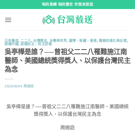
跳
咱的島嶼 咱的歷史 你我來放送
到
內
容
公民養成
,
二二八
,
台灣歷史
,
台灣與世界
,
圖博、新疆、香港
,
獨裁的進化與反撲
,
認識中國
,
認識民主／民主防衛
吳亭樺是誰？──曾祖父二二八罹難施江南
醫師、美國總統獎得獎人、以保護台灣民主
為念
2025/06/04
周婉窈
吳亭樺是誰？──曾祖父二二八罹難施江南醫師、美國總統
獎得獎人、以保護台灣民主為念
周婉窈