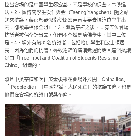
拉出會場的是中國學生鄒宏基，不是學校的保全，事涉違
法。2、圖博裔學生次仁央金（Tsering Yangchen）隨之站
起來抗議，蔣雨融疑似指使鄒宏碁再度要去拉這位學生出
去，卻被學校保全阻止。3、繼吳亭樺之後，共有五位會場
抗議者被保全請出去，他們不全然是哈佛學生，其中三位
是。4、場外有約35名抗議者，包括哈佛學生和波士頓居
民，因為他們的抗議，導致謝鋒的演講延遲開始。這個抗議
是由「Free Tibet and Coalition of Students Resisting
China」組織的。
照片中吳亭樺和次仁英金後來在會場外拉開「China lies」
「 People die」（中國說謊、人民死亡）的抗議布條，也是
他們在會場的抗議口號與布條。