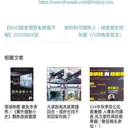
https://www.threads.net/@history.cwy
【NGO國會預警系統電子
把附和中國的人，掃進歷史的
報】20250602號
灰燼（六四晚會發言）
相關文章
港湖除銹 罷免李彥
大溪那兩具就算運
114年秋季班公民
秀／《黨外運動小
回去，或許也找不
素養週 人權系列講
史》觀影座談邀請
到回家的路了
座 民主韌性與防衛
專題／歡迎報名參
加！！