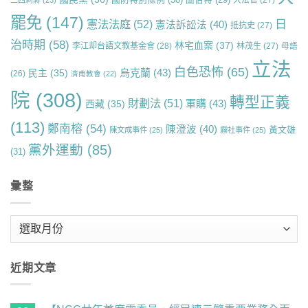
圖伯特
(29)
大法官
(27)
二四刺蔣
(23)
罷免
(147)
日
憲法法庭
(52)
憲法訴訟法
(40)
抵抗史
(27)
治時期
(58)
林宅血案
(37)
李江却台語文教基金會
(28)
林茂生
(27)
母語
立法
白色恐怖
(65)
烏克蘭
(43)
民主
(35)
(26)
濟南教會
(22)
院
(308)
轉型正義
財劃法
(51)
軍購
(43)
西藏
(35)
(113)
鄭南榕
(54)
陳澄波
(40)
黃文雄
陳文成事件
(25)
霧社事件
(25)
黨外運動
(85)
(31)
彙整
彙
整
近期文章