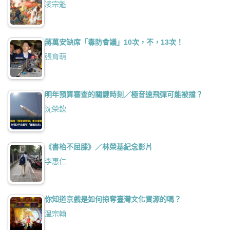
凌宗魁
蔣萬安缺席「毒防會議」10次，不，13次！
張育萌
明年預算審查的關鍵時刻／極音速飛彈可能被擋？
沈榮欽
《書枱不屈膝》／林榮基紀念影片
李惠仁
你知道京戲是如何掠奪臺灣文化資源的嗎？
溫宗翰