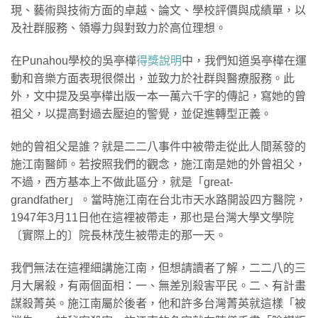
現、藝術與技術方面的卓越、論文、學校評價與成績單，以
及社群服務、領導力與對致力於高位理想。
在Punahou學校的吳亭樺
得獎說明
中，我們知道吳亭樺在運
動和音樂方面表現很傑出，並致力於社群與醫療服務。此
外，文中提及吳亭樺出版一本一萬六千字的傳記，寫她的曾
祖父，以提高對過去壓迫的警覺，並促進轉型正義。
她的曾祖父是誰？就是二二八事件中被帶走從此人間蒸發的
施江南醫師。若按照我們的觀念，施江南是她的外曾祖父，
不過，西方基本上不做此區分，就是「great-
grandfather」。當時施江南在台北市天水路開設四方醫院，
1947年3月11日他在這裡被帶走，那也是台灣大學文學院
〔實際上的〕院長林茂生被帶走的那一天。
我們無法在這裡細講施江南，但想請讀者了解，二二八的三
月大屠殺，有兩個面相：一、無差別殺害平民。二、有計畫
謀殺菁英。施江南屬於後者，他和許多台灣菁英就這樣「被