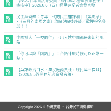
【NCC廿年首度零委員，經民連示警重要業務全面
06
8 月
癱瘓中】2026.8.6（四）經民連記者會發言稿
在
尚
〈【NCC
無
民主練習題：青年世代的民主補課潮｜《黑風箏》
廿
06
留
年
言
8 月
×《三月的南國之南》放映與映後座談／歡迎報名參
首
加！！
度
零
在
尚
委
〈民
無
員，
中國抓人「一視同仁」，出入境中國都是未知的風
主
06
留
經
練
言
8 月
險
民
習
連
題：
在
尚
示
青
〈中
無
警
「你可以說『國語』」：台語什麼時候可以正常一
年
國
06
留
重
世
抓
言
8 月
點？
要
代
人
業
的
「一
在
尚
務
民
視
〈「你
無
全
【莫讓政治口水，淹沒廠商責任，經民連三提醒】
主
同
可
06
留
面
補
仁」，
以
言
8 月
（2026.8.5經民連記者會發言稿）
癱
課
出
說
瘓
潮
入
『國
在
尚
中】
｜
境
語』」：
〈【莫
無
2026.8.6（四）
《黑
中
台
讓
留
經
風
國
語
政
言
民
箏》
都
什
治
連
×《三
是
麼
口
記
月
未
時
水，
者
的
知
候
淹
會
南
的
可
沒
Copyright 2026 ©
台灣放送 ‧ 台灣民主防衛聯盟
發
國
風
以
廠
言