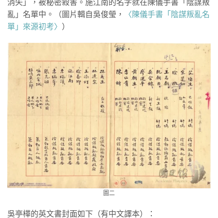
消失」，被秘密殺害。施江南的名字就在陳儀手書「陰謀叛
亂」名單中。（圖片輯自吳俊瑩，
〈陳儀手書「陰謀叛亂名
單」來源初考〉
）
圖二
吳亭樺的英文書封面如下（有中文譯本）：