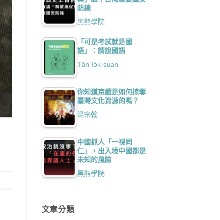
防線
黑熊學院
「可是考試就是國
語」：請說國語
Tân Io̍k-suan
你知道京戲是如何掠奪
臺灣文化資源的嗎？
溫宗翰
中國抓人「一視同
仁」，出入境中國都是
未知的風險
黑熊學院
文章分類