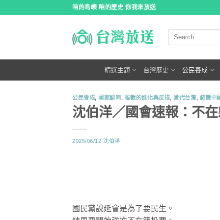
跳
咱的島嶼 咱的歷史 你我來放送
到
內
容
精選主題
台灣歷史
公民養成
公民養成
,
國家認同
,
獨裁的進化與反撲
,
當代台灣
,
認識中
沈伯洋／國會速報：不在
2025/06/12
沈伯洋
國民黨說延會是為了要民生。