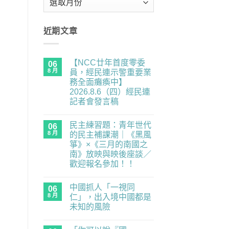
整
近期文章
【NCC廿年首度零委
06
8 月
員，經民連示警重要業
務全面癱瘓中】
2026.8.6（四）經民連
記者會發言稿
在
尚
〈【NCC
無
民主練習題：青年世代
廿
06
留
年
言
8 月
的民主補課潮｜《黑風
首
箏》×《三月的南國之
度
零
南》放映與映後座談／
委
歡迎報名參加！！
員，
經
在
尚
民
〈民
無
連
中國抓人「一視同
主
06
留
示
練
言
8 月
仁」，出入境中國都是
警
習
重
未知的風險
題：
要
青
在
尚
業
年
〈中
無
務
世