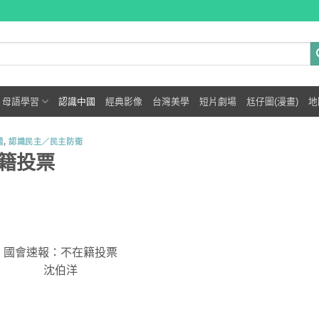
母語學習
認識中國
經典影像
台灣美學
短片劇場
尪仔圖(漫畫)
地
國
,
認識民主／民主防衛
籍投票
國會速報：不在籍投票
沈伯洋