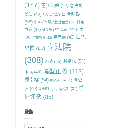
(147)
憲法法庭
(52)
憲法訴
日治時期
訟法
(40)
抵抗史
(27)
(58)
林宅
李江却台語文教基金會
(28)
血案
(37)
民主
林茂生
(27)
母語
(26)
白色
烏克蘭
(43)
(35)
濟南教會
(22)
立法院
恐怖
(65)
(308)
財劃法
(51)
西藏
(35)
轉型正義
(113)
軍購
(43)
鄭南榕
(54)
陳澄
陳文成事件
(25)
黨
波
(40)
黃文雄
(31)
霧社事件
(25)
外運動
(85)
彙整
彙