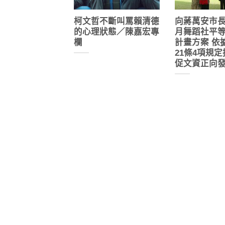
柯文哲不斷叫罵賴清德
向蔣萬安市
的心理狀態／陳嘉宏專
月舞蹈社平
欄
計畫方案 依
21條4項規
促文資正向