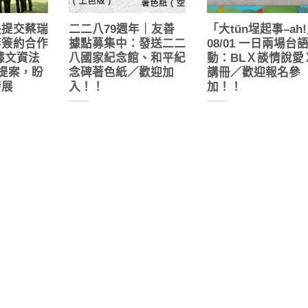
長提交蔡瑞
二二八79週年｜友善
「大tūn埕起事–ah
等簽約合作
據點募集中：發送二二
08/01 一日兩場台
據文資法
八國家紀念館、和平紀
動：BLＸ談情說愛
定提案，盼
念碑著色紙／歡迎加
講冊／歡迎報名參
發展
入！！
加！！