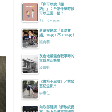
「你可以說『國
語』」：台語什麼時候
可以正常一點？
Tân Io̍k-suan
蔣萬安缺席「毒防會
議」10次，不，13次！
張育萌
灰色地帶混合戰爭時的
無感生活態度
凌宗魁
《書枱不屈膝》／林榮
基紀念影片
李惠仁
內政部聲請「解散統促
黨」設下台灣重要國安