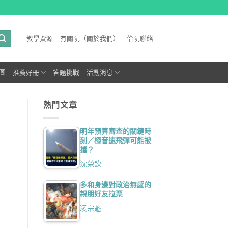
教學資源
有關阮（關於我們）
佮阮聯絡
圖
推薦好冊
答題挑戰
活動消息
熱門文章
明年預算審查的關鍵時
刻／極音速飛彈可能被
擋？
沈榮欽
多和身邊對政治無感的
親朋好友拉票
凌宗魁