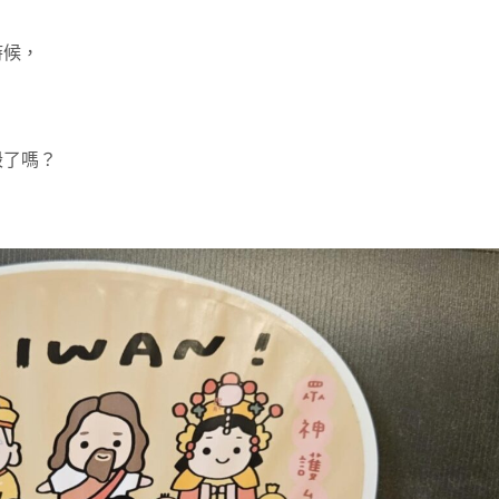
時候，
毁了嗎？