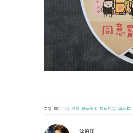
文章目錄：
公民養成
,
國家認同
,
獨裁的進化與反撲
,
沈伯洋