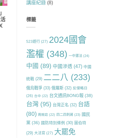
講座紀錄
(8)
!」
語活
標籤
Ｘ
2024國會
523遊行
(27)
濫權
(348)
一中憲法
(24)
中國
(89)
中國滲透
(47)
中國
二二八
(233)
統戰
(29)
俄烏戰爭
(33)
俄羅斯
(32)
反侵略日
台文通訊BONG報
(38)
(26)
台中
(22)
台灣
(95)
台語
台灣正名
(32)
(80)
國民
周婉窈
(22)
四二四刺蔣
(23)
黨
(36)
國防特別條例
(30)
圖伯特
大罷免
(29)
大法官
(27)