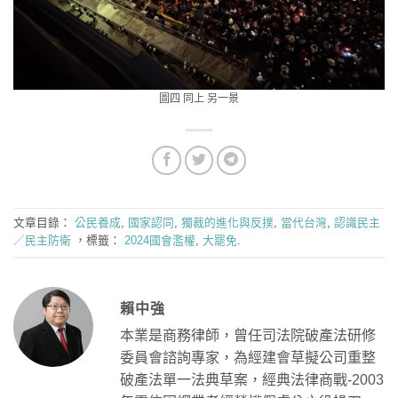
圖四 同上 另一景
文章目錄：
公民養成
,
國家認同
,
獨裁的進化與反撲
,
當代台灣
,
認識民主
／民主防衛
，標籤：
2024國會濫權
,
大罷免
.
賴中強
本業是商務律師，曾任司法院破產法研修
委員會諮詢專家，為經建會草擬公司重整
破產法單一法典草案，經典法律商戰-2003