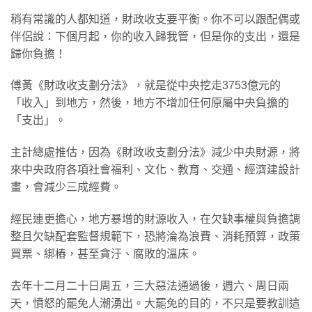
稍有常識的人都知道，財政收支要平衡。你不可以跟配偶或
伴侶說：下個月起，你的收入歸我管，但是你的支出，還是
歸你負擔！
傅黃《財政收支劃分法》，就是從中央挖走3753億元的
「收入」到地方，然後，地方不增加任何原屬中央負擔的
「支出」。
主計總處推估，因為《財政收支劃分法》減少中央財源，將
來中央政府各項社會福利、文化、教育、交通、經濟建設計
畫，會減少三成經費。
經民連更擔心，地方暴增的財源收入，在欠缺事權與負擔調
整且欠缺配套監督規範下，恐將淪為浪費、消耗預算，政策
買票、綁樁，甚至貪汙、腐敗的溫床。
去年十二月二十日周五，三大惡法通過後，週六、周日兩
天，憤怒的罷免人潮湧出。大罷免的目的，不只是要教訓這