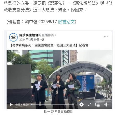
些濫權的立委，還要把《選罷法》、《憲法訴訟法》與《財
政收支劃分法》這三大惡法，矯正，修回來。
（轉載自：賴中強 2025/6/17
臉書貼文
）
圖一 記者會直播擷圖