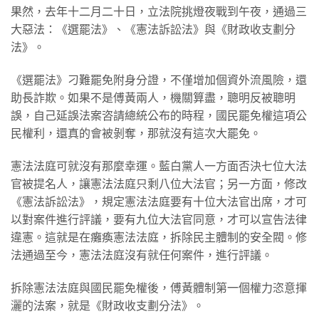
果然，去年十二月二十日，立法院挑燈夜戰到午夜，通過三
大惡法：《選罷法》、《憲法訴訟法》與《財政收支劃分
法》。
《選罷法》刁難罷免附身分證，不僅增加個資外流風險，還
助長詐欺。如果不是傅黃兩人，機關算盡，聰明反被聰明
誤，自己延誤法案咨請總統公布的時程，國民罷免權這項公
民權利，還真的會被剝奪，那就沒有這次大罷免。
憲法法庭可就沒有那麼幸運。藍白黨人一方面否決七位大法
官被提名人，讓憲法法庭只剩八位大法官；另一方面，修改
《憲法訴訟法》，規定憲法法庭要有十位大法官出席，才可
以對案件進行評議，要有九位大法官同意，才可以宣告法律
違憲。這就是在癱瘓憲法法庭，拆除民主體制的安全閥。修
法通過至今，憲法法庭沒有就任何案件，進行評議。
拆除憲法法庭與國民罷免權後，傅黃體制第一個權力恣意揮
灑的法案，就是《財政收支劃分法》。