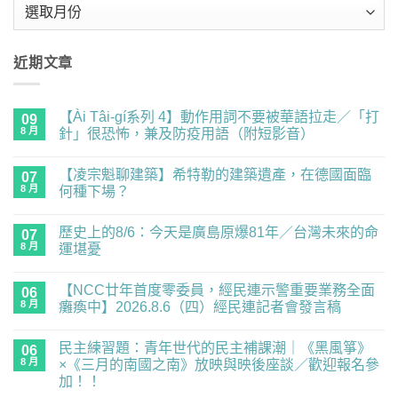
彙
整
近期文章
【Ài Tâi-gí系列 4】動作用詞不要被華語拉走／「打
09
8 月
針」很恐怖，兼及防疫用語（附短影音）
在
尚
〈【Ài
無
【凌宗魁聊建築】希特勒的建築遺產，在德國面臨
Tâi-
07
留
gí
言
8 月
何種下場？
系
列
在
尚
4】
〈【凌
無
歷史上的8/6：今天是廣島原爆81年／台灣未來的命
動
宗
07
留
作
魁
言
8 月
運堪憂
用
聊
詞
建
在
尚
不
築】
〈歷
無
【NCC廿年首度零委員，經民連示警重要業務全面
要
希
史
06
留
被
特
上
言
8 月
癱瘓中】2026.8.6（四）經民連記者會發言稿
華
勒
的
語
的
8/6：
在
尚
拉
建
今
〈【NCC
無
民主練習題：青年世代的民主補課潮｜《黑風箏》
走
築
天
廿
06
留
／
遺
是
年
言
8 月
×《三月的南國之南》放映與映後座談／歡迎報名參
「打
產，
廣
首
加！！
針」
在
島
度
很
德
原
零