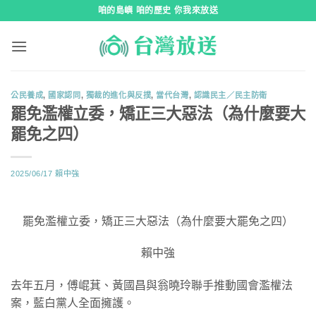
跳
咱的島嶼 咱的歷史 你我來放送
到
內
容
公民養成
,
國家認同
,
獨裁的進化與反撲
,
當代台灣
,
認識民主／民主防衛
罷免濫權立委，矯正三大惡法（為什麼要大
罷免之四）
2025/06/17
賴中強
罷免濫權立委，矯正三大惡法（為什麼要大罷免之四）
賴中強
去年五月，傅崐萁、黃國昌與翁曉玲聯手推動國會濫權法
案，藍白黨人全面擁護。