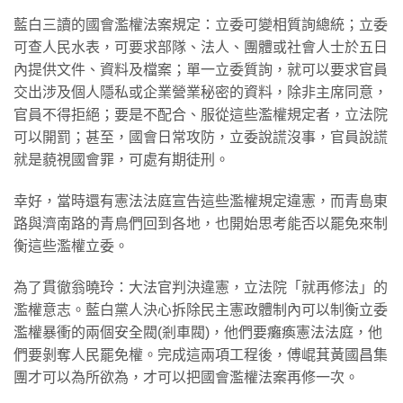
藍白三讀的國會濫權法案規定：立委可變相質詢總統；立委
可查人民水表，可要求部隊、法人、團體或社會人士於五日
內提供文件、資料及檔案；單一立委質詢，就可以要求官員
交出涉及個人隱私或企業營業秘密的資料，除非主席同意，
官員不得拒絕；要是不配合、服從這些濫權規定者，立法院
可以開罰；甚至，國會日常攻防，立委說謊沒事，官員說謊
就是藐視國會罪，可處有期徒刑。
幸好，當時還有憲法法庭宣告這些濫權規定違憲，而青島東
路與濟南路的青鳥們回到各地，也開始思考能否以罷免來制
衡這些濫權立委。
為了貫徹翁曉玲：大法官判決違憲，立法院「就再修法」的
濫權意志。藍白黨人決心拆除民主憲政體制內可以制衡立委
濫權暴衝的兩個安全閥(剎車閥)，他們要癱瘓憲法法庭，他
們要剝奪人民罷免權。完成這兩項工程後，傅崐萁黃國昌集
團才可以為所欲為，才可以把國會濫權法案再修一次。