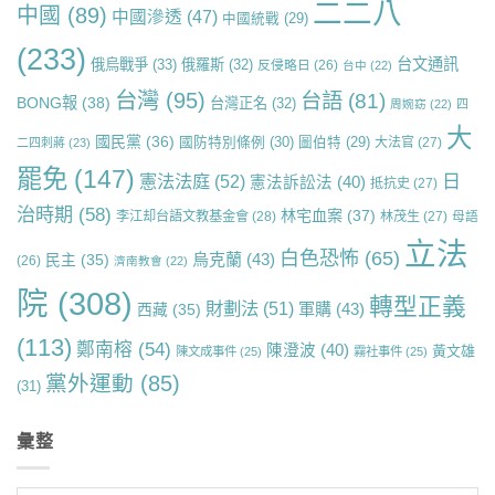
二二八
中國
(89)
中國滲透
(47)
中國統戰
(29)
(233)
台文通訊
俄烏戰爭
(33)
俄羅斯
(32)
反侵略日
(26)
台中
(22)
台灣
(95)
台語
(81)
BONG報
(38)
台灣正名
(32)
周婉窈
(22)
四
大
國民黨
(36)
國防特別條例
(30)
圖伯特
(29)
大法官
(27)
二四刺蔣
(23)
罷免
(147)
日
憲法法庭
(52)
憲法訴訟法
(40)
抵抗史
(27)
治時期
(58)
林宅血案
(37)
李江却台語文教基金會
(28)
林茂生
(27)
母語
立法
白色恐怖
(65)
烏克蘭
(43)
民主
(35)
(26)
濟南教會
(22)
院
(308)
轉型正義
財劃法
(51)
軍購
(43)
西藏
(35)
(113)
鄭南榕
(54)
陳澄波
(40)
黃文雄
陳文成事件
(25)
霧社事件
(25)
黨外運動
(85)
(31)
彙整