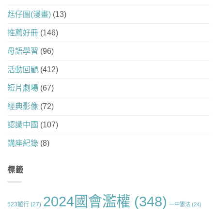
尪仔圖(漫畫)
(13)
推薦好冊
(146)
母語學習
(96)
活動回顧
(412)
短片劇場
(67)
經典影像
(72)
認識中國
(107)
講座紀錄
(8)
標籤
2024國會濫權
(348)
523遊行
(27)
一中憲法
(24)