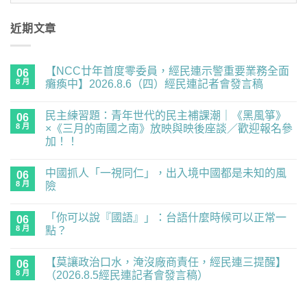
近期文章
【NCC廿年首度零委員，經民連示警重要業務全面
06
8 月
癱瘓中】2026.8.6（四）經民連記者會發言稿
在
尚
〈【NCC
無
民主練習題：青年世代的民主補課潮｜《黑風箏》
廿
06
留
年
言
8 月
×《三月的南國之南》放映與映後座談／歡迎報名參
首
加！！
度
零
在
尚
委
〈民
無
員，
中國抓人「一視同仁」，出入境中國都是未知的風
主
06
留
經
練
言
8 月
險
民
習
連
題：
在
尚
示
青
〈中
無
警
「你可以說『國語』」：台語什麼時候可以正常一
年
國
06
留
重
世
抓
言
8 月
點？
要
代
人
業
的
「一
在
尚
務
民
視
〈「你
無
全
【莫讓政治口水，淹沒廠商責任，經民連三提醒】
主
同
可
06
留
面
補
仁」，
以
言
8 月
（2026.8.5經民連記者會發言稿）
癱
課
出
說
瘓
潮
入
『國
在
尚
中】
｜
境
語』」：
〈【莫
無
2026.8.6（四）
《黑
中
台
讓
留