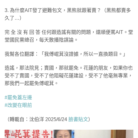
3. 為什麼AIT發了避難包文，黑熊就跟著賣？（黑熊都賣多
久了…）
完 全 沒 有 回 答 任何跟造謠有關的問題，還順便罵AIT。堂
堂國民黨總召，每天散播陰謀論。
我幫各位翻譯：「我傅崐萁沒證據，所以一直換題目。」
造謠，那法院見；賣國，那就罷免。花蓮的朋友，如果你也
受不了賣國，受不了他阻礙花蓮建設，受不了他毫無專業，
那我們一起罷免傅崐萁。
#罷免蓋左邊
#改變在眼前
（轉載自：沈伯洋 2025/6/24
臉書貼文
）