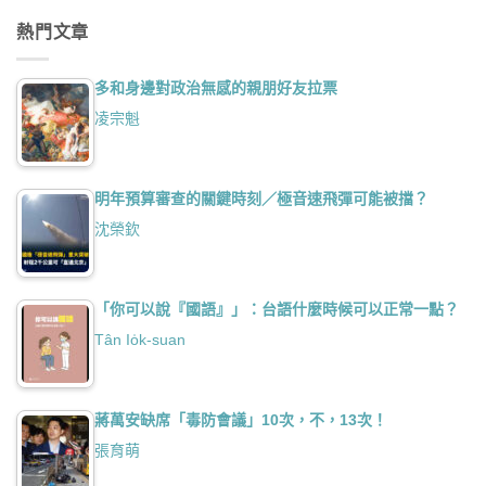
熱門文章
多和身邊對政治無感的親朋好友拉票
凌宗魁
明年預算審查的關鍵時刻／極音速飛彈可能被擋？
沈榮欽
「你可以說『國語』」：台語什麼時候可以正常一點？
Tân Io̍k-suan
蔣萬安缺席「毒防會議」10次，不，13次！
張育萌