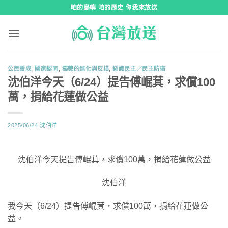
跳
咱的島嶼 咱的歷史 你我來放送
到
內
容
公民養成
,
國家認同
,
獨裁的進化與反撲
,
認識民主／民主防衛
沈伯洋今天（6/24）提告傅崐萁，求償100
萬，捐給花蓮做公益
2025/06/24
沈伯洋
沈伯洋今天提告傅崐萁，求償100萬，捐給花蓮做公益
沈伯洋
我今天（6/24）提告傅崐萁，求償100萬，捐給花蓮做公
益。