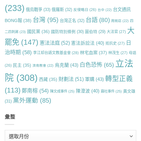
(233)
台文通訊
俄烏戰爭
(33)
俄羅斯
(32)
反侵略日
(26)
台中
(22)
台灣
(95)
台語
(80)
BONG報
(38)
台灣正名
(32)
周婉窈
(22)
四
大
國民黨
(36)
國防特別條例
(30)
圖伯特
(29)
大法官
(27)
二四刺蔣
(23)
罷免
(147)
日
憲法法庭
(52)
憲法訴訟法
(40)
抵抗史
(27)
治時期
(58)
林宅血案
(37)
李江却台語文教基金會
(28)
林茂生
(27)
母語
立法
白色恐怖
(65)
烏克蘭
(43)
民主
(35)
(26)
濟南教會
(22)
院
(308)
轉型正義
財劃法
(51)
軍購
(43)
西藏
(35)
(113)
鄭南榕
(54)
陳澄波
(40)
黃文雄
陳文成事件
(25)
霧社事件
(25)
黨外運動
(85)
(31)
彙整
彙
整