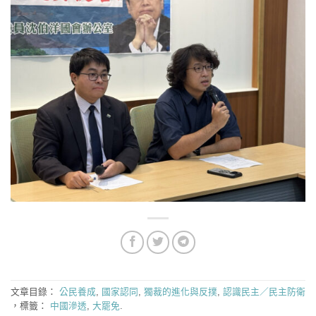
文章目錄：
公民養成
,
國家認同
,
獨裁的進化與反撲
,
認識民主／民主防衛
，標籤：
中國滲透
,
大罷免
.