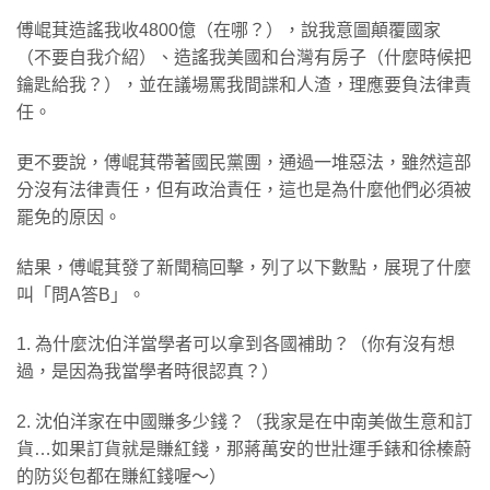
傅崐萁造謠我收4800億（在哪？），說我意圖顛覆國家
（不要自我介紹）、造謠我美國和台灣有房子（什麼時候把
鑰匙給我？），並在議場罵我間諜和人渣，理應要負法律責
任。
更不要說，傅崐萁帶著國民黨團，通過一堆惡法，雖然這部
分沒有法律責任，但有政治責任，這也是為什麼他們必須被
罷免的原因。
結果，傅崐萁發了新聞稿回擊，列了以下數點，展現了什麼
叫「問A答B」。
1. 為什麼沈伯洋當學者可以拿到各國補助？（你有沒有想
過，是因為我當學者時很認真？）
2. 沈伯洋家在中國賺多少錢？（我家是在中南美做生意和訂
貨…如果訂貨就是賺紅錢，那蔣萬安的世壯運手錶和徐榛蔚
的防災包都在賺紅錢喔～）