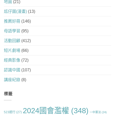
地圖
(21)
尪仔圖(漫畫)
(13)
推薦好冊
(146)
母語學習
(95)
活動回顧
(412)
短片劇場
(66)
經典影像
(72)
認識中國
(107)
講座紀錄
(8)
標籤
2024國會濫權
(348)
523遊行
(27)
一中憲法
(24)