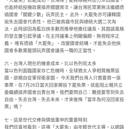
「大罷免」若能成功，台灣除了能掃除親共勢力滲透國會，
也能終結投機政黨操弄關鍵席次，讓台灣民眾黨無法繼續透
過國會「關鍵少數」玩弄民主。 此外，大罷免亦可讓韓國
瑜失去國會代表性。 他已被高雄市民與總統大選二次淘
汰，此時卻因為藍白挾多數而推舉他擔任議長，其戲謔風格
的發言屢引起爭議，在主持議事上明顯偏頗、無視程序正
義。 唯有透過「大罷免」，改變國會結構，才能免去他挾
國會多數黨龍頭玩弄國會議長一職的正當性。
六、台灣人現在的機會成本，比以色列低太多
當以色列面臨國家存亡危機時，全球猶太人爭相買機票返
國，欲親自從軍保衛家園。 今天我們台灣人只需要買一張
車票，在7月26日當天回家鄉投下罷免票，就能阻止親共立
委繼續操弄國會出賣台灣。我們要問自己：難道要等到失去
自由、失去台灣、失去未來，才來後悔「當年為何沒回家投
票」嗎？
七、這是世代交棒與價值重申的重要時刻
我們欣喜地看到，這場「大罷免」由年輕世代主導，以網路