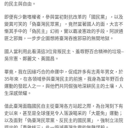
的民主與自由。
即便有少數嗜權者，參與當初對抗改革的「國民黨」，以及
變異可笑的「偽臺灣民眾黨」，竟然當著國人的面，大言不
慚其手中的「偽民主」幻術，實以霸凌憲政的手段，阿諛通
匪之邪舞，一步步企圖想將臺灣吞進邪惡的無間地獄。
國人當利用此看清這3位背叛民主、羞辱野百合精神的垃圾–
吳宗憲、鄭麗文、黃國昌。
畢竟，我在因緣巧合的命運中，促成許多有志青年男女，於
35年來，在各領域參與臺灣民主的前進，我身為當年野百合
運動的發起人之一，與他們共同倔強地深耕民主的土壤，人
生深感榮耀。
值此臺灣面臨國民自主從臺灣各方站起之際，為台灣刻下有
史以來，甚至是全球僅見令人落淚喝采的「大罷免」運動；
以及面對「偽臺灣民眾黨、反民主的國民黨」，強制立法院
提出的「重啟核三」此一毀滅臺灣生靈的無聲謀殺。