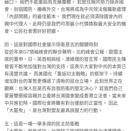
藉口。 我們不能重蹈烏克蘭覆轍。 若放任親共勢力操弄國
會、削弱國防、癱瘓外交，台灣將成為中共效法俄羅斯處理
「內部問題」的最佳範本。 我們現在就必須清除國會內的
親中代理人，此時仍是我們可用最小代價換取最大安全的機
會，公民社會需好好把握。
四、這是對國際社會展示保衛意志的關鍵時刻
從近年來G7領袖峰會的聯合聲明、北約峰會公報、歐盟主
席的重申，日、英首相與紐、澳總理的發言等，國際民主陣
營皆不斷地加強對台灣的支持，這表示大家對中共的本質已
有清楚共識。 而美國在「重返印太戰略」的框架下，持續
增加對台的軍售更傳遞了清晰的挺台立場。 此刻世界正在
觀察：台灣人民是否有自我防衛的堅定決心？ 若我們自己
蒙蔽雙眼縱容親共立委將台灣國會變成香港立法會，當未來
中共進犯時，國際社會將難有對台援助的正當性。 因此
「大罷免」，是台灣對盟友最具說服力的行動。
五、這是一場一舉多得的民主防衛戰