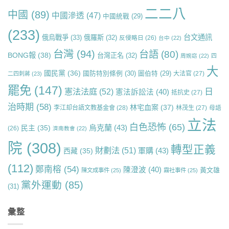
二二八
中國
(89)
中國滲透
(47)
中國統戰
(29)
(233)
台文通訊
俄烏戰爭
(33)
俄羅斯
(32)
反侵略日
(26)
台中
(22)
台灣
(94)
台語
(80)
BONG報
(38)
台灣正名
(32)
周婉窈
(22)
四
大
國民黨
(36)
國防特別條例
(30)
圖伯特
(29)
大法官
(27)
二四刺蔣
(23)
罷免
(147)
日
憲法法庭
(52)
憲法訴訟法
(40)
抵抗史
(27)
治時期
(58)
林宅血案
(37)
李江却台語文教基金會
(28)
林茂生
(27)
母語
立法
白色恐怖
(65)
烏克蘭
(43)
民主
(35)
(26)
濟南教會
(22)
院
(308)
轉型正義
財劃法
(51)
軍購
(43)
西藏
(35)
(112)
鄭南榕
(54)
陳澄波
(40)
黃文雄
陳文成事件
(25)
霧社事件
(25)
黨外運動
(85)
(31)
彙整