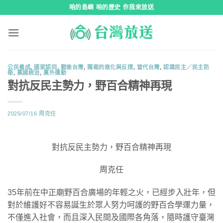
跳
咱的島嶼 咱的歷史 你我來放送
到
內
容
公民養成
,
國家認同
,
戰後台灣
,
獨裁的進化與反撲
,
當代台灣
,
認識民主／民主防
衛
,
黨國統治
,
黨外運動
對抗反民主勢力，野百合精神再現
2025/07/16
周克任
對抗反民主勢力，野百合精神再現
周克任
35年前在中正廟野百合廣場的年輕之火，已經步入壯年，但
對於維護好不容易誕生於眾人努力呵護的野百合學運力量，
不僅進入社會，而且深入民間及國際各角落，隨時護守臺灣