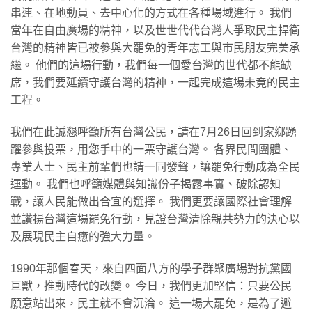
串連、在地動員、去中心化的方式在各種場域進行。 我們
當年在自由廣場的精神，以及世世代代台灣人爭取民主捍衛
台灣的精神皆已被參與大罷免的青年志工與市民朋友完美承
繼。 他們的這場行動，我們每一個愛台灣的世代都不能缺
席，我們要延續守護台灣的精神，一起完成這場未竟的民主
工程。
我們在此誠懇呼籲所有台灣公民，請在7月26日回到家鄉踴
躍參與投票，用您手中的一票守護台灣。 各界民間團體、
專業人士、民主前輩們也請一同發聲，讓罷免行動成為全民
運動。 我們也呼籲媒體與知識份子揭露事實、破除認知
戰，讓人民能做出合宜的選擇。 我們更要讓國際社會理解
並讚揚台灣這場罷免行動，見證台灣清除親共勢力的決心以
及展現民主自癒的強大力量。
1990年那個春天，來自四面八方的學子群聚廣場對抗黨國
巨獸，推動時代的改變。 今日，我們更加堅信：只要公民
願意站出來，民主就不會沉淪。 這一場大罷免，是為了避