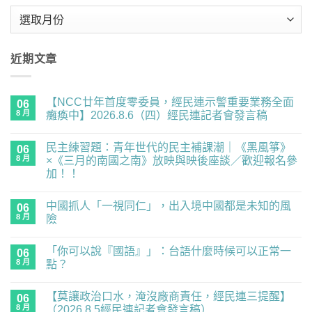
彙
整
近期文章
【NCC廿年首度零委員，經民連示警重要業務全面
06
8 月
癱瘓中】2026.8.6（四）經民連記者會發言稿
在
尚
〈【NCC
無
民主練習題：青年世代的民主補課潮｜《黑風箏》
廿
06
留
年
言
8 月
×《三月的南國之南》放映與映後座談／歡迎報名參
首
加！！
度
零
在
尚
委
〈民
無
員，
中國抓人「一視同仁」，出入境中國都是未知的風
主
06
留
經
練
言
8 月
險
民
習
連
題：
在
尚
示
青
〈中
無
警
「你可以說『國語』」：台語什麼時候可以正常一
年
國
06
留
重
世
抓
言
8 月
點？
要
代
人
業
的
「一
在
尚
務
民
視
〈「你
無
全
【莫讓政治口水，淹沒廠商責任，經民連三提醒】
主
同
可
06
留
面
補
仁」，
以
言
8 月
（2026.8.5經民連記者會發言稿）
癱