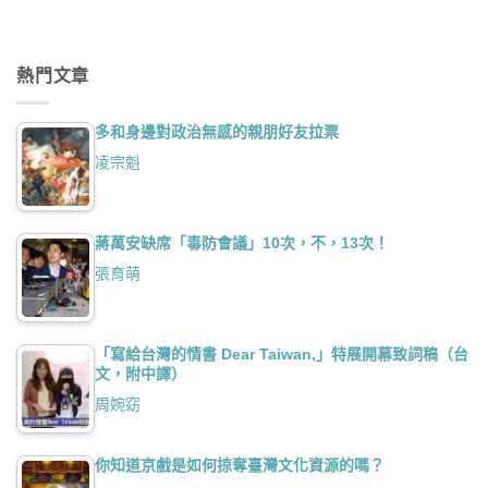
熱門文章
多和身邊對政治無感的親朋好友拉票
凌宗魁
蔣萬安缺席「毒防會議」10次，不，13次！
張育萌
「寫給台灣的情書 Dear Taiwan,」特展開幕致詞稿（台
文，附中譯）
周婉窈
你知道京戲是如何掠奪臺灣文化資源的嗎？