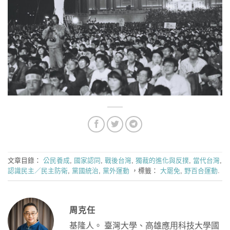
文章目錄：
公民養成
,
國家認同
,
戰後台灣
,
獨裁的進化與反撲
,
當代台灣
,
認識民主／民主防衛
,
黨國統治
,
黨外運動
，標籤：
大罷免
,
野百合運動
.
周克任
基隆人。 臺灣大學、高雄應用科技大學國