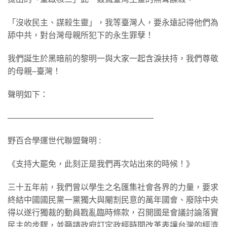
「沒收民主、謀殺生靈」，我等臺灣人，要永遠記得他們為
舔中共，對台灣母親所犯下的永生罪孽！
我們誕生於黑暗前的黎明一與大家一起含淚扶持，我們尊敬
的母親–臺灣！
聲明如下：
——————————————————
野百合學運世代聯盟聲明 :
《支持大罷免，此刻正是我們再次站出來的時候！》
三十五年前，我們曾以學生之名匯集社會各界的力量，要求
終結中國國民黨一黨獨大與閹割民意的萬年國會、廢除中央
得以遂行獨裁的動員戡亂臨時條款，召開國是會議討論落實
民主的步驟，並籲請政府訂定政經時間改革表讓台灣的經濟