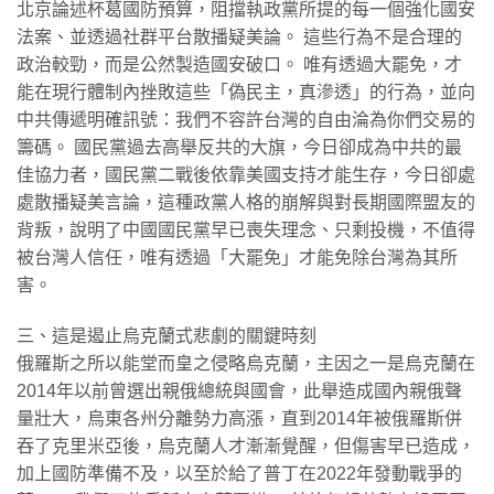
北京論述杯葛國防預算，阻擋執政黨所提的每一個強化國安
法案、並透過社群平台散播疑美論。 這些行為不是合理的
政治較勁，而是公然製造國安破口。 唯有透過大罷免，才
能在現行體制內挫敗這些「偽民主，真滲透」的行為，並向
中共傳遞明確訊號：我們不容許台灣的自由淪為你們交易的
籌碼。 國民黨過去高舉反共的大旗，今日卻成為中共的最
佳協力者，國民黨二戰後依靠美國支持才能生存，今日卻處
處散播疑美言論，這種政黨人格的崩解與對長期國際盟友的
背叛，說明了中國國民黨早已喪失理念、只剩投機，不值得
被台灣人信任，唯有透過「大罷免」才能免除台灣為其所
害。
三、這是遏止烏克蘭式悲劇的關鍵時刻
俄羅斯之所以能堂而皇之侵略烏克蘭，主因之一是烏克蘭在
2014年以前曾選出親俄總統與國會，此舉造成國內親俄聲
量壯大，烏東各州分離勢力高漲，直到2014年被俄羅斯併
吞了克里米亞後，烏克蘭人才漸漸覺醒，但傷害早已造成，
加上國防準備不及，以至於給了普丁在2022年發動戰爭的