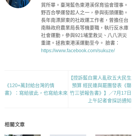
貿所畢。臺灣藍色東港溪保育協會理事。
野百合學運發起人之一，參與街頭運動。
長年南漂屏東的社政運工作者，曾擔任台
南縣政府農業局長等機要職，執行反水庫
社會運動，參與921埔里救災、八八洪災
重建。拯救東港溪運動至今。 臉書：
https://www.facebook.com/sukuze/
【控訴藍白黨人亂砍五大民生
《120+萬封給台灣的情
預算 經民連與罷團發表《罄
書》：寫給彼此，也寫給未來
竹三號報告書》】／7月17日
上午記者會採訪通知
相關文章