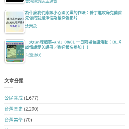
台灣經濟民主連合
為什麼我們應該小心國民黨的作法：普丁進攻烏克蘭首
先做的就是澤倫斯基深偽影片
沈榮欽
「大tūn埕起事–ah!」08/01 一日兩場台語活動：BLＸ
談情說愛Ｘ講冊／歡迎報名參加！！
台灣放送
文章分類
公民養成
(1,677)
台灣歷史
(2,290)
台灣美學
(70)