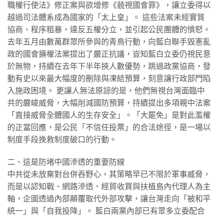
職權行使法》修正案與欲增修《藐視國會罪》，讓立委得以
越過司法體系成為國家的「太上皇」。 這些法案未經實質
協商、程序粗暴，違反五權分立，並引起公民團體的憤怒。
去年五月由數萬群眾所參與的青鳥行動，向藍白聯手毀憲亂
政的國會擴權法案提出了嚴正抗議，豈知藍白立委仍視民意
於無物，持續在去年下半年挾人數優勢，跳過政黨協商，發
動有史以來最大幅度的刪除與凍結預算，刻意讓行政部門陷
入施政困境。 更讓人無法原諒的是，他們無視台灣面臨中
共的嚴峻威脅，大幅削減國防預算，持續提出多項親中法案
「直接威脅全體國人的生存安全」。「大罷免」是對此濫權
的正當回應，是公民「不信任投票」的合法途徑，是一場以
制度手段挽救制度破口的行動。
二、這是防堵中國滲透的重要防線
中共從未放棄對台併吞野心，其策略早已不限於軍事威脅，
而是以認知戰、網路滲透、經貿收買與扶植島內代理人為主
軸，企圖透過內部顛覆取代外部攻擊，讓台灣走向「被和平
統一」與「自我投降」。 藍白兩黨內部已有眾多立委配合