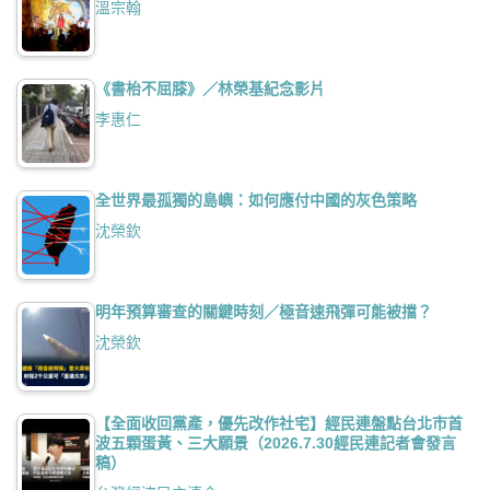
溫宗翰
《書枱不屈膝》／林榮基紀念影片
李惠仁
全世界最孤獨的島嶼：如何應付中國的灰色策略
沈榮欽
明年預算審查的關鍵時刻／極音速飛彈可能被擋？
沈榮欽
【全面收回黨產，優先改作社宅】經民連盤點台北市首
波五顆蛋黃、三大願景（2026.7.30經民連記者會發言
稿）