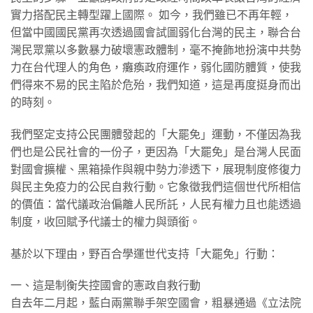
實力搭配民主轉型躍上國際。 如今，我們雖已不再年輕，
但當中國國民黨再次透過國會試圖弱化台灣的民主，聯合台
灣民眾黨以多數暴力破壞憲政體制，毫不掩飾地扮演中共勢
力在台代理人的角色，癱瘓政府運作，弱化國防體質，使我
們得來不易的民主陷於危殆，我們知道，這是再度挺身而出
的時刻。
我們堅定支持公民團體發起的「大罷免」運動，不僅因為我
們也是公民社會的一份子，更因為「大罷免」是台灣人民面
對國會擴權、黑箱操作與親中勢力滲透下，展現制度修復力
與民主免疫力的公民自救行動。它象徵我們這個世代所相信
的價值：當代議政治偏離人民所託，人民有權力且也能透過
制度，收回賦予代議士的權力與頭銜。
基於以下理由，野百合學運世代支持「大罷免」行動：
一、這是制衡失控國會的憲政自救行動
自去年二月起，藍白兩黨聯手架空國會，粗暴通過《立法院