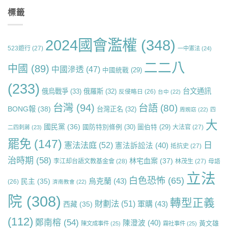
標籤
2024國會濫權
(348)
523遊行
(27)
一中憲法
(24)
二二八
中國
(89)
中國滲透
(47)
中國統戰
(29)
(233)
台文通訊
俄烏戰爭
(33)
俄羅斯
(32)
反侵略日
(26)
台中
(22)
台灣
(94)
台語
(80)
BONG報
(38)
台灣正名
(32)
周婉窈
(22)
四
大
國民黨
(36)
國防特別條例
(30)
圖伯特
(29)
大法官
(27)
二四刺蔣
(23)
罷免
(147)
日
憲法法庭
(52)
憲法訴訟法
(40)
抵抗史
(27)
治時期
(58)
林宅血案
(37)
李江却台語文教基金會
(28)
林茂生
(27)
母語
立法
白色恐怖
(65)
烏克蘭
(43)
民主
(35)
(26)
濟南教會
(22)
院
(308)
轉型正義
財劃法
(51)
軍購
(43)
西藏
(35)
(112)
鄭南榕
(54)
陳澄波
(40)
黃文雄
陳文成事件
(25)
霧社事件
(25)