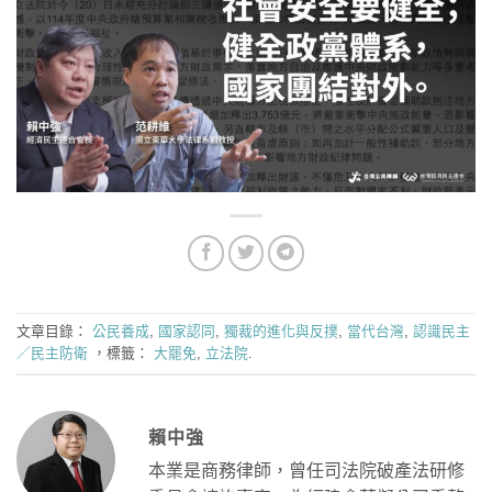
文章目錄：
公民養成
,
國家認同
,
獨裁的進化與反撲
,
當代台灣
,
認識民主
／民主防衛
，標籤：
大罷免
,
立法院
.
賴中強
本業是商務律師，曾任司法院破產法研修