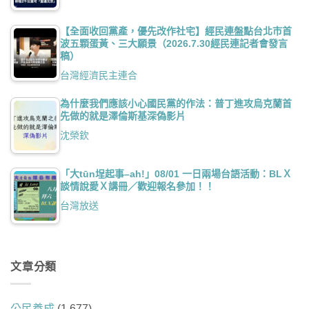
【全面收回黨產，優先改作社宅】經民連盤點台北市首
波五顆蛋黃、三大願景（2026.7.30經民連記者會發言
稿）
台灣經濟民主連合
為什麼我們應該小心國民黨的作法：普丁進攻烏克蘭首
先做的就是澤倫斯基深偽影片
沈榮欽
「大tūn埕起事–ah!」08/01 一日兩場台語活動：BLＸ
談情說愛Ｘ講冊／歡迎報名參加！！
台灣放送
文章分類
公民養成
(1,677)