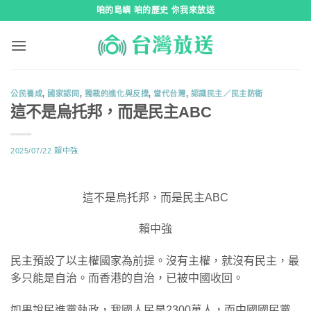
跳
咱的島嶼 咱的歷史 你我來放送
到
內
容
公民養成
,
國家認同
,
獨裁的進化與反撲
,
當代台灣
,
認識民主／民主防衛
這不是烏托邦，而是民主ABC
2025/07/22
賴中強
這不是烏托邦，而是民主ABC
賴中強
民主預設了以主權國家為前提。沒有主權，就沒有民主，最
多只能是自治。而香港的自治，已被中國收回。
如果說民進黨執政，我國人民是2300萬人，而中國國民黨