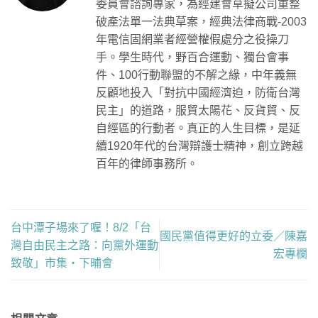
委員會諮詢專家，為經建會草擬公司重整
破產法單一法典草案，經典法律商戰-2003
年電信固網業者經營權假處分之役操刀
手。學生時代，野百合運動、獨台會事
件、100行動聯盟的不解之緣，中年義無
反顧地投入「對抗中國經濟迫，防衛台灣
民主」的道路，服貿太陽花、反貨貿、反
自經區的行動者。真正的人生目標，是延
續1920年代的台灣辯護士精神，創立跨越
百年的律師事務所。
台中潭子場來了喔！8/2「台
國民黨值得更好的立委／陳嘉
灣自由民主之路：向黨外運動
宏專欄
致敬」市集・下晡會