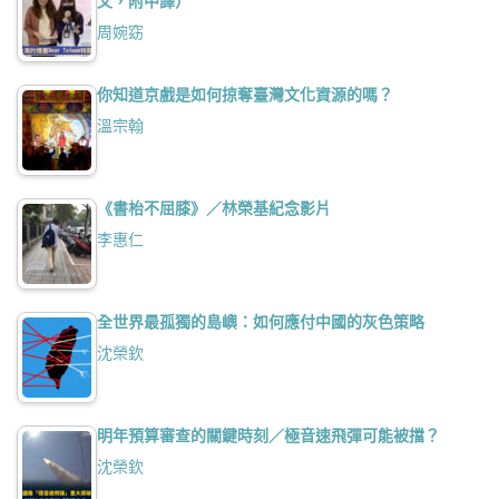
文，附中譯）
周婉窈
你知道京戲是如何掠奪臺灣文化資源的嗎？
溫宗翰
《書枱不屈膝》／林榮基紀念影片
李惠仁
全世界最孤獨的島嶼：如何應付中國的灰色策略
沈榮欽
明年預算審查的關鍵時刻／極音速飛彈可能被擋？
沈榮欽