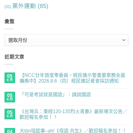
黨外運動
(85)
(31)
彙整
彙
整
近期文章
【NCC廿年首度零委員，經民連示警重要業務全面
05
8 月
癱瘓中】2026.8.6（四）經民連記者會採訪通知
在
尚
〈【NCC
無
「可是考試就是國語」：請說國語
廿
05
留
年
言
8 月
在
尚
首
〈「可
無
度
是
留
零
《台灣兵：東經120-135烈火青春》最新場次公告／
05
考
言
委
試
8 月
歡迎報名參加！！
員，
就
經
在
尚
是
民
〈《台
無
國
連
大tūn埕起事–ah!《母語 共生》／歡迎報名參加！！
灣
04
留
語」：
示