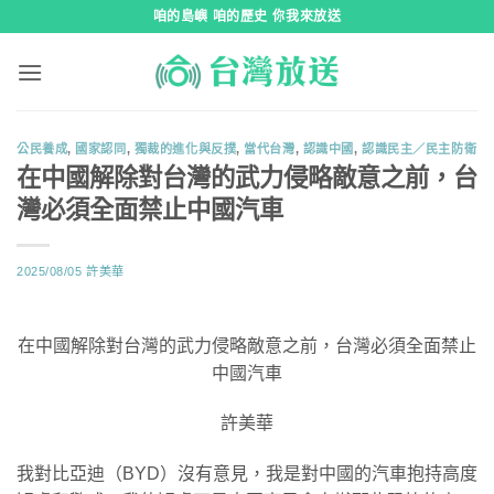
跳
咱的島嶼 咱的歷史 你我來放送
到
內
容
公民養成
,
國家認同
,
獨裁的進化與反撲
,
當代台灣
,
認識中國
,
認識民主／民主防衛
在中國解除對台灣的武力侵略敵意之前，台
灣必須全面禁止中國汽車
2025/08/05
許美華
在中國解除對台灣的武力侵略敵意之前，台灣必須全面禁止
中國汽車
許美華
我對比亞迪（BYD）沒有意見，我是對中國的汽車抱持高度