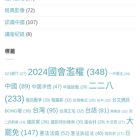
經典影像
(72)
認識中國
(107)
講座紀錄
(8)
標籤
2024國會濫權
(348)
523遊行
(27)
一中憲法
(24)
二二八
中國
(89)
中國滲透
(47)
中國統戰
(29)
(233)
台文通訊
俄烏戰爭
(33)
俄羅斯
(32)
反侵略日
(26)
台中
(22)
台灣
(95)
台語
(81)
BONG報
(38)
台灣正名
(32)
周婉窈
(22)
四
大
國民黨
(36)
國防特別條例
(30)
圖伯特
(29)
大法官
(27)
二四刺蔣
(23)
罷免
(147)
日
憲法法庭
(52)
憲法訴訟法
(40)
抵抗史
(27)