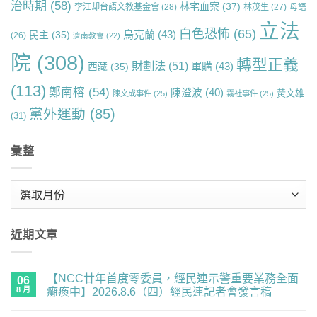
治時期
(58)
林宅血案
(37)
李江却台語文教基金會
(28)
林茂生
(27)
母語
立法
白色恐怖
(65)
烏克蘭
(43)
民主
(35)
(26)
濟南教會
(22)
院
(308)
轉型正義
財劃法
(51)
軍購
(43)
西藏
(35)
(113)
鄭南榕
(54)
陳澄波
(40)
黃文雄
陳文成事件
(25)
霧社事件
(25)
黨外運動
(85)
(31)
彙整
彙
整
近期文章
【NCC廿年首度零委員，經民連示警重要業務全面
06
8 月
癱瘓中】2026.8.6（四）經民連記者會發言稿
在
尚
〈【NCC
無