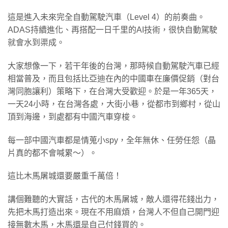
這是進入未來完全自動駕駛汽車（Level 4）的前奏曲。
ADAS持續進化、再搭配一日千里的AI技術，很快自動駕駛
就會水到渠成。
大家想像一下，若干年後的台灣，那時候自動駕駛汽車已經
相當普及，而且包括比亞迪在內的中國車在廉價促銷（對台
灣同胞讓利）策略下，在台灣大受歡迎。於是一年365天，
一天24小時，在台灣各處，大街小巷，從都市到鄉村，從山
頂到海邊，到處都有中國汽車穿梭。
每一部中國汽車都是情蒐小spy，全年無休、任勞任怨（晶
片真的都不會喊累～）。
這比木馬屠城還要嚴重千萬倍！
講個難聽的大實話，古代的木馬屠城，敵人還得花錢出力，
先把木馬打造出來。現在不用麻煩，台灣人不但自己開門迎
接無數木馬，木馬還是自己付錢買的。