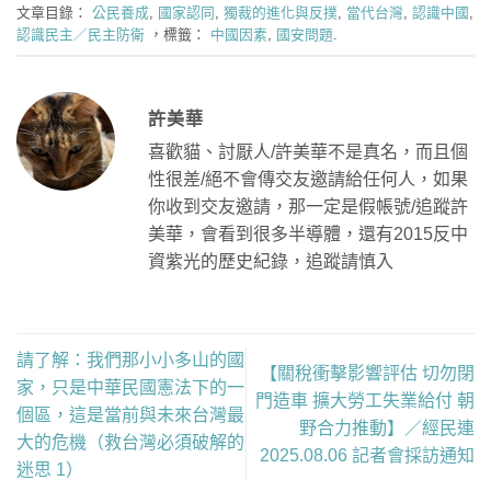
文章目錄：
公民養成
,
國家認同
,
獨裁的進化與反撲
,
當代台灣
,
認識中國
,
認識民主／民主防衛
，標籤：
中國因素
,
國安問題
.
許美華
喜歡貓、討厭人/許美華不是真名，而且個
性很差/絕不會傳交友邀請給任何人，如果
你收到交友邀請，那一定是假帳號/追蹤許
美華，會看到很多半導體，還有2015反中
資紫光的歷史紀錄，追蹤請慎入
請了解：我們那小小多山的國
【關稅衝擊影響評估 切勿閉
家，只是中華民國憲法下的一
門造車 擴大勞工失業給付 朝
個區，這是當前與未來台灣最
野合力推動】／經民連
大的危機（救台灣必須破解的
2025.08.06 記者會採訪通知
迷思 1）