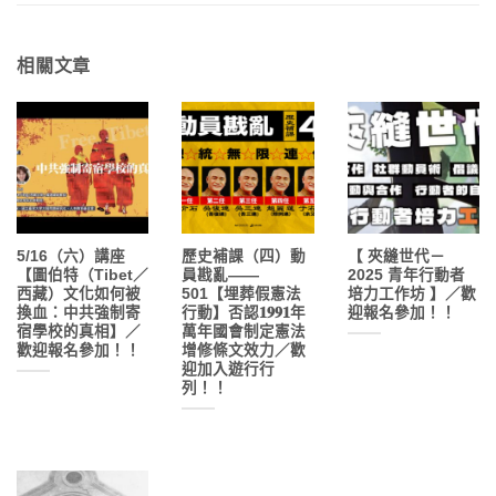
相關文章
5/16（六）講座
歷史補課（四）動
【 夾縫世代－
【圖伯特（Tibet／
員戡亂——
2025 青年行動者
西藏）文化如何被
501【埋葬假憲法
培力工作坊 】／歡
換血：中共強制寄
行動】否認𝟏𝟗𝟗𝟏年
迎報名參加！！
宿學校的真相】／
萬年國會制定憲法
歡迎報名參加！！
增修條文效力／歡
迎加入遊行行
列！！