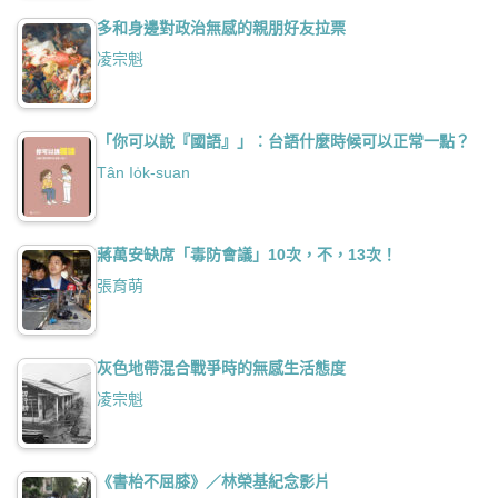
多和身邊對政治無感的親朋好友拉票
凌宗魁
「你可以說『國語』」：台語什麼時候可以正常一點？
Tân Io̍k-suan
蔣萬安缺席「毒防會議」10次，不，13次！
張育萌
灰色地帶混合戰爭時的無感生活態度
凌宗魁
《書枱不屈膝》／林榮基紀念影片