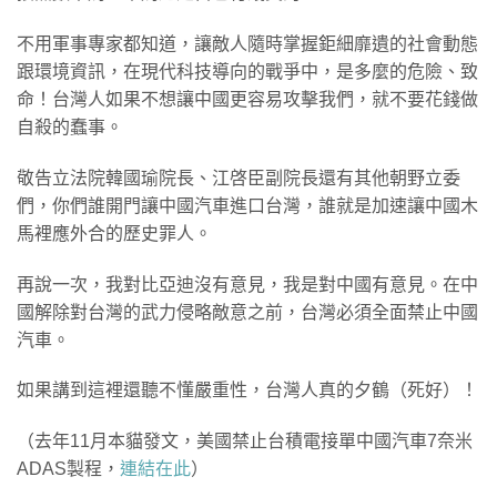
不用軍事專家都知道，讓敵人隨時掌握鉅細靡遺的社會動態
跟環境資訊，在現代科技導向的戰爭中，是多麼的危險、致
命！台灣人如果不想讓中國更容易攻擊我們，就不要花錢做
自殺的蠢事。
敬告立法院韓國瑜院長、江啓臣副院長還有其他朝野立委
們，你們誰開門讓中國汽車進口台灣，誰就是加速讓中國木
馬裡應外合的歷史罪人。
再說一次，我對比亞迪沒有意見，我是對中國有意見。在中
國解除對台灣的武力侵略敵意之前，台灣必須全面禁止中國
汽車。
如果講到這裡還聽不懂嚴重性，台灣人真的夕鶴（死好）！
（去年11月本貓發文，美國禁止台積電接單中國汽車7奈米
ADAS製程，
連結在此
）