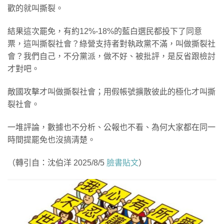
歡的就叫撕裂。
結果這次罷免，有約12%-18%的藍白選民都投下了同意
票，這叫撕裂社會？綠營支持者對執政黨不滿，叫做撕裂社
會？我們自己，不分黨派，做不好、被批評，是反省跟檢討
才對吧。
敵國攻擊才叫做撕裂社會；用假帳號擴散彼此的極化才叫撕
裂社會。
一堆評論，數據也不分析、公報也不看、為何大家都在同一
時間提罷免也沒搞清楚。
（轉引自：沈伯洋 2025/8/5
臉書貼文
）