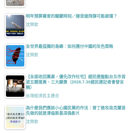
明年預算審查的關鍵時刻／極音速飛彈可能被擋？
沈榮欽
全世界最孤獨的島嶼：如何應付中國的灰色策略
沈榮欽
【全面收回黨產，優先改作社宅】經民連盤點台北市首
波五顆蛋黃、三大願景（2026.7.30經民連記者會發言
稿）
台灣經濟民主連合
為什麼我們應該小心國民黨的作法：普丁進攻烏克蘭首
先做的就是澤倫斯基深偽影片
沈榮欽