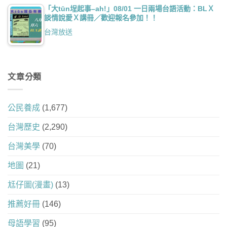
「大tūn埕起事–ah!」08/01 一日兩場台語活動：BLＸ
談情說愛Ｘ講冊／歡迎報名參加！！
台灣放送
文章分類
公民養成
(1,677)
台灣歷史
(2,290)
台灣美學
(70)
地圖
(21)
尪仔圖(漫畫)
(13)
推薦好冊
(146)
母語學習
(95)