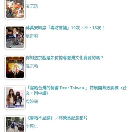
凌宗魁
蔣萬安缺席「毒防會議」10次，不，13次！
張育萌
你知道京戲是如何掠奪臺灣文化資源的嗎？
溫宗翰
「寫給台灣的情書 Dear Taiwan,」特展開幕致詞稿（台
文，附中譯）
周婉窈
《書枱不屈膝》／林榮基紀念影片
李惠仁