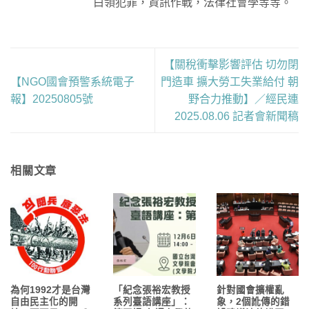
白領犯罪，資訊作戰，法律社會學等等。
【關稅衝擊影響評估 切勿閉
【NGO國會預警系統電子
門造車 擴大勞工失業給付 朝
報】20250805號
野合力推動】／經民連
2025.08.06 記者會新聞稿
相關文章
為何1992才是台灣
「紀念張裕宏教授
針對國會擴權亂
自由民主化的開
系列臺語講座」：
象，2個訛傳的錯