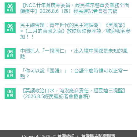
【NCC廿年首度零委員，經民連示警重要業務全面
06
8 月
癱瘓中】2026.8.6（四）經民連記者會發言稿
在
尚
〈【NCC
無
民主練習題：青年世代的民主補課潮｜《黑風箏》
廿
06
留
年
言
8 月
×《三月的南國之南》放映與映後座談／歡迎報名參
首
加！！
度
零
在
尚
委
〈民
無
員，
中國抓人「一視同仁」，出入境中國都是未知的風
主
06
留
經
練
言
8 月
險
民
習
連
題：
在
尚
示
青
〈中
無
警
「你可以說『國語』」：台語什麼時候可以正常一
年
國
06
留
重
世
抓
言
8 月
點？
要
代
人
業
的
「一
在
尚
務
民
視
〈「你
無
全
【莫讓政治口水，淹沒廠商責任，經民連三提醒】
主
同
可
06
留
面
補
仁」，
以
言
8 月
（2026.8.5經民連記者會發言稿）
癱
課
出
說
瘓
潮
入
『國
在
尚
中】
｜
境
語』」：
〈【莫
無
2026.8.6（四）
《黑
中
台
讓
留
經
風
國
語
政
言
民
箏》
都
什
治
連
×《三
是
麼
口
記
月
未
時
水，
者
的
知
候
淹
會
南
的
可
沒
Copyright 2026 ©
台灣放送 ‧ 台灣民主防衛聯盟
發