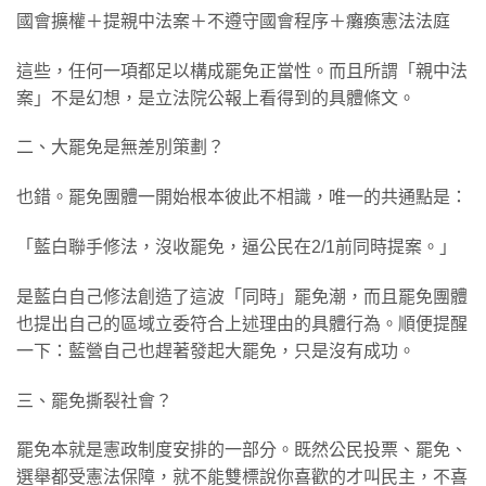
國會擴權＋提親中法案＋不遵守國會程序＋癱瘓憲法法庭
這些，任何一項都足以構成罷免正當性。而且所謂「親中法
案」不是幻想，是立法院公報上看得到的具體條文。
二、大罷免是無差別策劃？
也錯。罷免團體一開始根本彼此不相識，唯一的共通點是：
「藍白聯手修法，沒收罷免，逼公民在2/1前同時提案。」
是藍白自己修法創造了這波「同時」罷免潮，而且罷免團體
也提出自己的區域立委符合上述理由的具體行為。順便提醒
一下：藍營自己也趕著發起大罷免，只是沒有成功。
三、罷免撕裂社會？
罷免本就是憲政制度安排的一部分。既然公民投票、罷免、
選舉都受憲法保障，就不能雙標說你喜歡的才叫民主，不喜