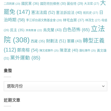
大
國民黨
(36)
國防特別條例
(30)
圖伯特
(29)
大法官
(27)
二四刺蔣
(23)
罷免
(147)
日
憲法法庭
(52)
憲法訴訟法
(40)
抵抗史
(27)
治時期
(58)
林宅血案
(37)
李江却台語文教基金會
(28)
林茂生
(27)
母語
立法
白色恐怖
(65)
烏克蘭
(43)
民主
(35)
(26)
濟南教會
(22)
院
(308)
轉型正義
財劃法
(51)
軍購
(43)
西藏
(35)
(112)
鄭南榕
(54)
陳澄波
(40)
黃文雄
陳文成事件
(25)
霧社事件
(25)
黨外運動
(85)
(31)
彙整
彙
整
近期文章