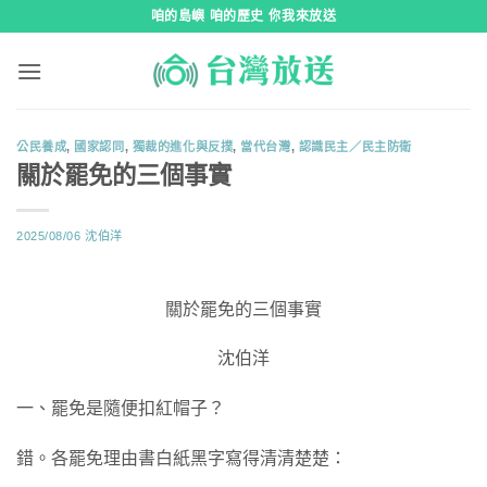
跳
咱的島嶼 咱的歷史 你我來放送
到
內
容
公民養成
,
國家認同
,
獨裁的進化與反撲
,
當代台灣
,
認識民主／民主防衛
關於罷免的三個事實
2025/08/06
沈伯洋
關於罷免的三個事實
沈伯洋
一、罷免是隨便扣紅帽子？
錯。各罷免理由書白紙黑字寫得清清楚楚：