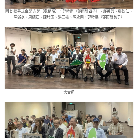
圖七 揭幕式合影 左起（敬稱略）：郭時南（郭雨新四子）、邱萬興、鄭欽仁、
陳弱水、周婉窈、陳玲玉、洪三雄、陳永興、郭時展（郭雨新長子）
大合照