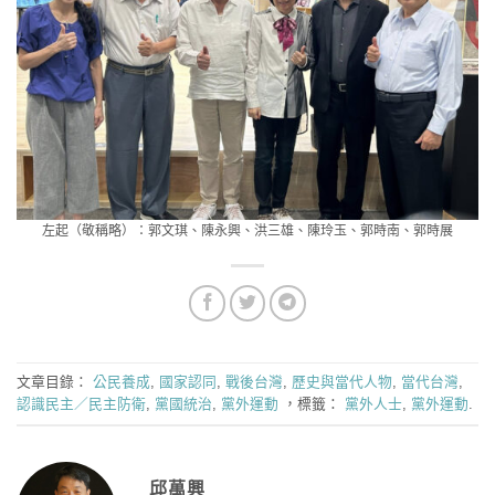
左起（敬稱略）：郭文琪、陳永興、洪三雄、陳玲玉、郭時南、郭時展
文章目錄：
公民養成
,
國家認同
,
戰後台灣
,
歷史與當代人物
,
當代台灣
,
認識民主／民主防衛
,
黨國統治
,
黨外運動
，標籤：
黨外人士
,
黨外運動
.
邱萬興