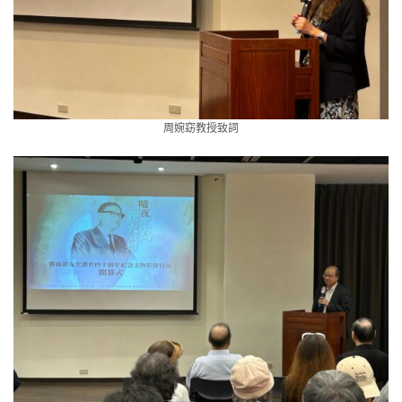
周婉窈教授致詞