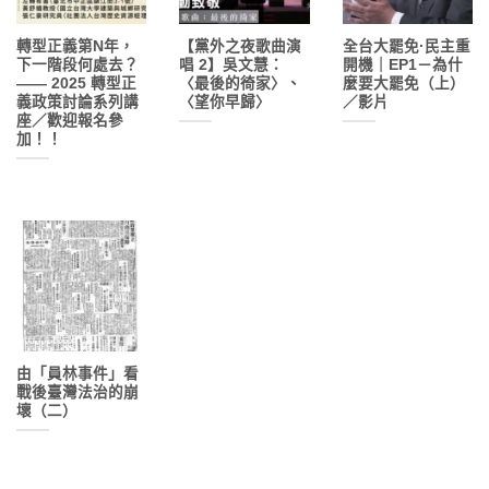
轉型正義第N年，
【黨外之夜歌曲演
全台大罷免·民主重
下一階段何處去？
唱 2】吳文慧：
開機｜EP1－為什
—— 2025 轉型正
〈最後的徛家〉、
麼要大罷免（上）
義政策討論系列講
〈望你早歸〉
／影片
座／歡迎報名參
加！！
由「員林事件」看
戰後臺灣法治的崩
壞（二）