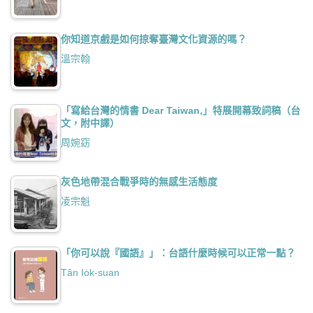
你知道京戲是如何掠奪臺灣文化資源的嗎？
溫宗翰
「寫給台灣的情書 Dear Taiwan,」特展開幕致詞稿（台
文，附中譯）
周婉窈
灰色地帶混合戰爭時的無感生活態度
凌宗魁
「你可以說『國語』」：台語什麼時候可以正常一點？
Tân Io̍k-suan