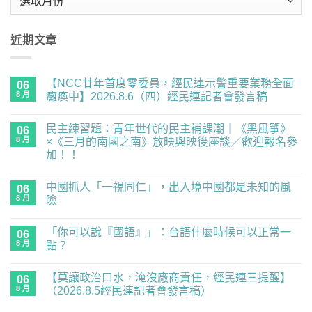
整
近期文章
【NCC廿年首度零委員，經民連示警重要業務全面
06
8 月
癱瘓中】2026.8.6（四）經民連記者會發言稿
在
尚
〈【NCC
無
民主練習題：青年世代的民主補課潮｜《黑風箏》
廿
06
留
年
言
8 月
×《三月的南國之南》放映與映後座談／歡迎報名參
首
加！！
度
零
在
尚
委
〈民
無
員，
中國抓人「一視同仁」，出入境中國都是未知的風
主
06
留
經
練
言
8 月
險
民
習
連
題：
在
尚
示
青
〈中
無
警
「你可以說『國語』」：台語什麼時候可以正常一
年
國
06
留
重
世
抓
言
8 月
點？
要
代
人
業
的
「一
在
尚
務
民
視
〈「你
無
全
【莫讓政治口水，淹沒廠商責任，經民連三提醒】
主
同
可
06
留
面
補
仁」，
以
言
8 月
（2026.8.5經民連記者會發言稿）
癱
課
出
說
瘓
潮
入
『國
在
尚
中】