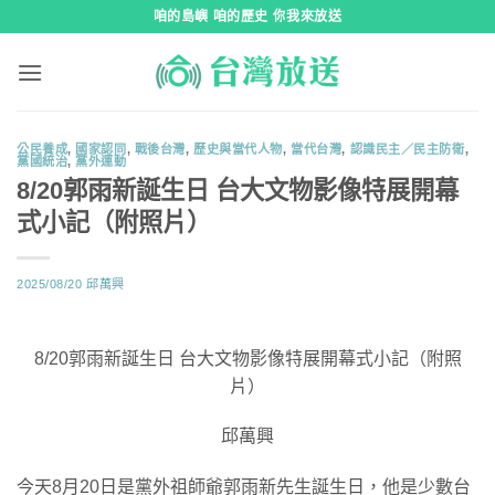
跳
咱的島嶼 咱的歷史 你我來放送
到
內
容
公民養成
,
國家認同
,
戰後台灣
,
歷史與當代人物
,
當代台灣
,
認識民主／民主防衛
,
黨國統治
,
黨外運動
8/20郭雨新誕生日 台大文物影像特展開幕
式小記（附照片）
2025/08/20
邱萬興
8/20郭雨新誕生日 台大文物影像特展開幕式小記（附照
片）
邱萬興
今天8月20日是黨外祖師爺郭雨新先生誕生日，他是少數台