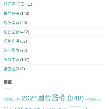
尪仔圖(漫畫)
(13)
推薦好冊
(146)
母語學習
(95)
活動回顧
(412)
短片劇場
(67)
經典影像
(72)
認識中國
(107)
講座紀錄
(8)
標籤
2024國會濫權
(348)
523遊行
(27)
一中憲法
(24)
二二八