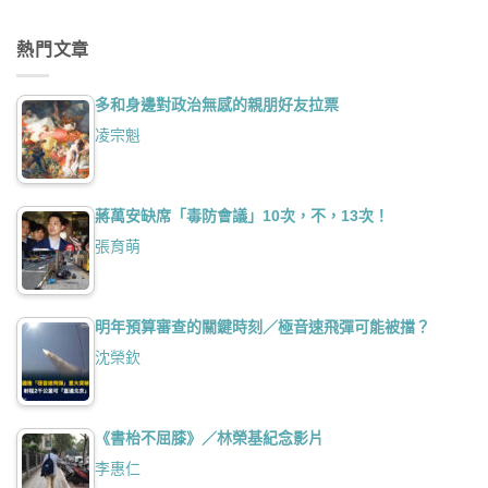
熱門文章
多和身邊對政治無感的親朋好友拉票
凌宗魁
蔣萬安缺席「毒防會議」10次，不，13次！
張育萌
明年預算審查的關鍵時刻／極音速飛彈可能被擋？
沈榮欽
《書枱不屈膝》／林榮基紀念影片
李惠仁