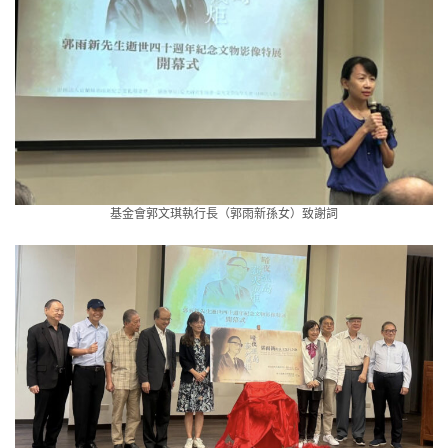
基金會郭文琪執行長（郭雨新孫女）致謝詞