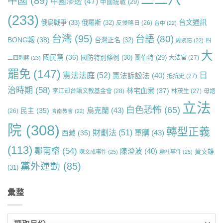
中國
(89)
中國滲透
(47)
中國統戰
(29)
(233)
台文通訊
俄烏戰爭
(33)
俄羅斯
(32)
反侵略日
(26)
台中
(22)
台灣
(95)
台語
(80)
BONG報
(38)
台灣正名
(32)
周婉窈
(22)
四
大
國民黨
(36)
國防特別條例
(30)
圖伯特
(29)
大法官
(27)
二四刺蔣
(23)
罷免
(147)
日
憲法法庭
(52)
憲法訴訟法
(40)
抵抗史
(27)
治時期
(58)
林宅血案
(37)
李江却台語文教基金會
(28)
林茂生
(27)
母語
立法
白色恐怖
(65)
烏克蘭
(43)
民主
(35)
(26)
濟南教會
(22)
院
(308)
轉型正義
財劃法
(51)
軍購
(43)
西藏
(35)
(113)
鄭南榕
(54)
陳澄波
(40)
黃文雄
陳文成事件
(25)
霧社事件
(25)
黨外運動
(85)
(31)
彙整
彙