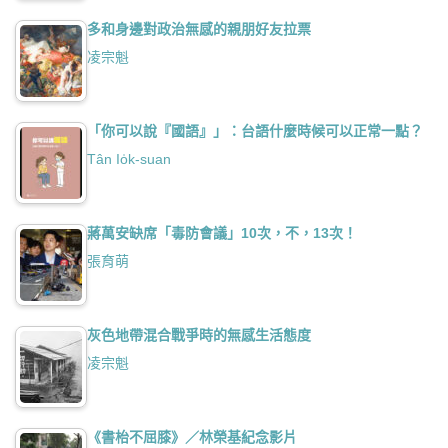
多和身邊對政治無感的親朋好友拉票
凌宗魁
「你可以說『國語』」：台語什麼時候可以正常一點？
Tân Io̍k-suan
蔣萬安缺席「毒防會議」10次，不，13次！
張育萌
灰色地帶混合戰爭時的無感生活態度
凌宗魁
《書枱不屈膝》／林榮基紀念影片