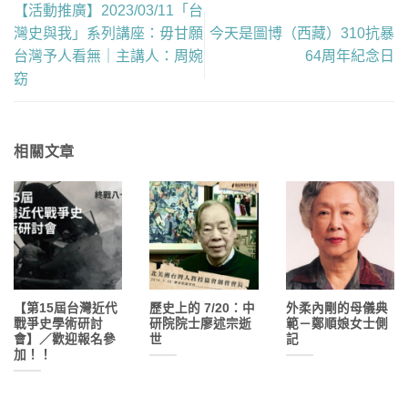
【活動推廣】2023/03/11「台
灣史與我」系列講座：毋甘願
今天是圖博（西藏）310抗暴
台灣予人看無｜主講人：周婉
64周年紀念日
窈
相關文章
【第15屆台灣近代
歷史上的 7/20：中
外柔內剛的母儀典
戰爭史學術研討
研院院士廖述宗逝
範－鄭順娘女士側
會】／歡迎報名參
世
記
加！！