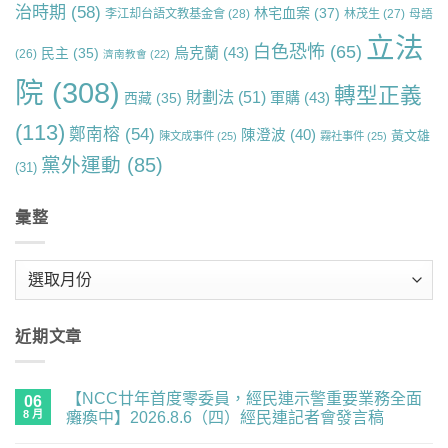
治時期
(58)
林宅血案
(37)
李江却台語文教基金會
(28)
林茂生
(27)
母語
立法
白色恐怖
(65)
烏克蘭
(43)
民主
(35)
(26)
濟南教會
(22)
院
(308)
轉型正義
財劃法
(51)
軍購
(43)
西藏
(35)
(113)
鄭南榕
(54)
陳澄波
(40)
黃文雄
陳文成事件
(25)
霧社事件
(25)
黨外運動
(85)
(31)
彙整
彙
整
近期文章
【NCC廿年首度零委員，經民連示警重要業務全面
06
8 月
癱瘓中】2026.8.6（四）經民連記者會發言稿
在
尚