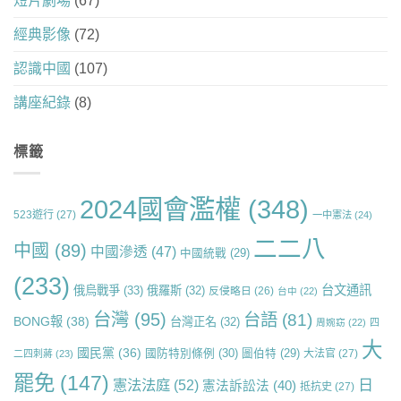
短片劇場
(67)
經典影像
(72)
認識中國
(107)
講座紀錄
(8)
標籤
2024國會濫權
(348)
523遊行
(27)
一中憲法
(24)
二二八
中國
(89)
中國滲透
(47)
中國統戰
(29)
(233)
台文通訊
俄烏戰爭
(33)
俄羅斯
(32)
反侵略日
(26)
台中
(22)
台灣
(95)
台語
(81)
BONG報
(38)
台灣正名
(32)
周婉窈
(22)
四
大
國民黨
(36)
國防特別條例
(30)
圖伯特
(29)
大法官
(27)
二四刺蔣
(23)
罷免
(147)
日
憲法法庭
(52)
憲法訴訟法
(40)
抵抗史
(27)