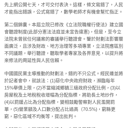
先上網公開七天，才可交付表決。這樣，條文寫錯了，人民
才能指出錯誤，公式寫錯了，數學老師才有機會幫忙指正。
​第二個錦囊。本屆立院已修改《立法院職權行使法》建立國
會聽證制度(此部分憲法法庭並未宣告違憲)，但是，至今立
法院未曾就任何議案的審議舉行聽證會。鑒於財劃法影響層
面廣泛，且涉及財政、地方治理等多項專業，立法院應區別
不同議題，舉行聽證，聽取學者專家及各界意見，以提升將
來修法的周延性與人民信賴。
​中國國民黨主導推動的財劃法，錯的不只公式。經民連並將
於記者會中，就該法：(1)惡化中央政府財政，瀕臨每年
15%舉債上限，(2)不當縮減鄉鎮三級政府分配比例，(3)以
房屋稅及土地稅稅收增幅為分配指標，將助長土地炒作，
(4)以罰鍰占比為分配指標，變相鼓勵警察對人民濫開罰
單，(5)營業額及人口數分配占比過高（70.5%)，窮縣更
窮，惡化區域不均衡等，提出批判。