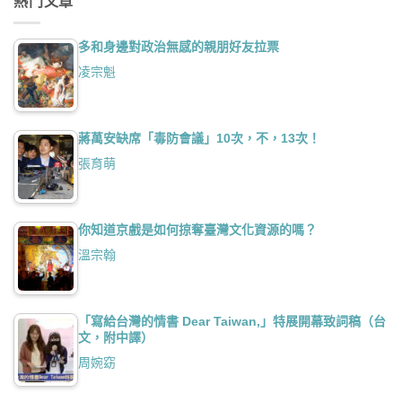
熱門文章
多和身邊對政治無感的親朋好友拉票
凌宗魁
蔣萬安缺席「毒防會議」10次，不，13次！
張育萌
你知道京戲是如何掠奪臺灣文化資源的嗎？
溫宗翰
「寫給台灣的情書 Dear Taiwan,」特展開幕致詞稿（台
文，附中譯）
周婉窈