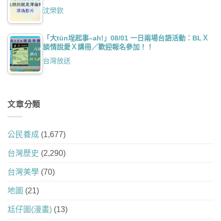
沈榮欽
「大tūn埕起事–ah!」08/01 一日兩場台語活動：BLＸ
談情說愛Ｘ講冊／歡迎報名參加！！
台灣放送
文章分類
公民養成
(1,677)
台灣歷史
(2,290)
台灣美學
(70)
地圖
(21)
尪仔圖(漫畫)
(13)