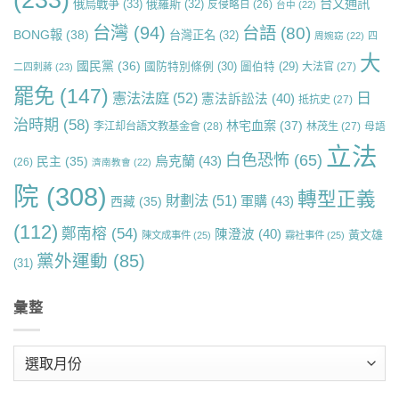
(233)
台文通訊
俄烏戰爭
(33)
俄羅斯
(32)
反侵略日
(26)
台中
(22)
台灣
(94)
台語
(80)
BONG報
(38)
台灣正名
(32)
周婉窈
(22)
四
大
國民黨
(36)
國防特別條例
(30)
圖伯特
(29)
大法官
(27)
二四刺蔣
(23)
罷免
(147)
日
憲法法庭
(52)
憲法訴訟法
(40)
抵抗史
(27)
治時期
(58)
林宅血案
(37)
李江却台語文教基金會
(28)
林茂生
(27)
母語
立法
白色恐怖
(65)
烏克蘭
(43)
民主
(35)
(26)
濟南教會
(22)
院
(308)
轉型正義
財劃法
(51)
軍購
(43)
西藏
(35)
(112)
鄭南榕
(54)
陳澄波
(40)
黃文雄
陳文成事件
(25)
霧社事件
(25)
黨外運動
(85)
(31)
彙整
彙
整