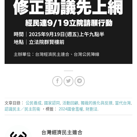
文章目錄：
公民養成
,
國家認同
,
活動回顧
,
獨裁的進化與反撲
,
當代台灣
,
認識民主／民主防衛
，標籤：
2024國會濫權
,
財劃法
.
台灣經濟民主連合