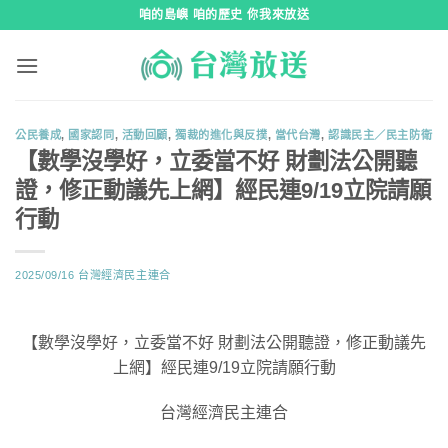
跳
咱的島嶼 咱的歷史 你我來放送
到
內
容
公民養成
,
國家認同
,
活動回顧
,
獨裁的進化與反撲
,
當代台灣
,
認識民主／民主防衛
【數學沒學好，立委當不好 財劃法公開聽
證，修正動議先上網】經民連9/19立院請願
行動
2025/09/16
台灣經濟民主連合
【數學沒學好，立委當不好 財劃法公開聽證，修正動議先
上網】經民連9/19立院請願行動
台灣經濟民主連合