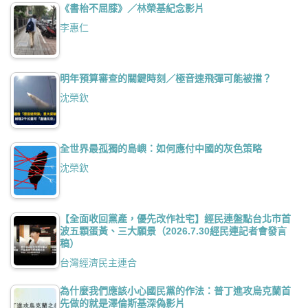
《書枱不屈膝》／林榮基紀念影片
李惠仁
明年預算審查的關鍵時刻／極音速飛彈可能被擋？
沈榮欽
全世界最孤獨的島嶼：如何應付中國的灰色策略
沈榮欽
【全面收回黨產，優先改作社宅】經民連盤點台北市首
波五顆蛋黃、三大願景（2026.7.30經民連記者會發言
稿）
台灣經濟民主連合
為什麼我們應該小心國民黨的作法：普丁進攻烏克蘭首
先做的就是澤倫斯基深偽影片