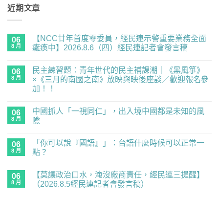
近期文章
【NCC廿年首度零委員，經民連示警重要業務全面
06
8 月
癱瘓中】2026.8.6（四）經民連記者會發言稿
在
尚
〈【NCC
無
民主練習題：青年世代的民主補課潮｜《黑風箏》
廿
06
留
年
言
8 月
×《三月的南國之南》放映與映後座談／歡迎報名參
首
加！！
度
零
在
尚
委
〈民
無
員，
中國抓人「一視同仁」，出入境中國都是未知的風
主
06
留
經
練
言
8 月
險
民
習
連
題：
在
尚
示
青
〈中
無
警
「你可以說『國語』」：台語什麼時候可以正常一
年
國
06
留
重
世
抓
言
8 月
點？
要
代
人
業
的
「一
在
尚
務
民
視
〈「你
無
全
【莫讓政治口水，淹沒廠商責任，經民連三提醒】
主
同
可
06
留
面
補
仁」，
以
言
8 月
（2026.8.5經民連記者會發言稿）
癱
課
出
說
瘓
潮
入
『國
在
尚
中】
｜
境
語』」：
〈【莫
無
2026.8.6（四）
《黑
中
台
讓
留
經
風
國
語
政
言
民
箏》
都
什
治