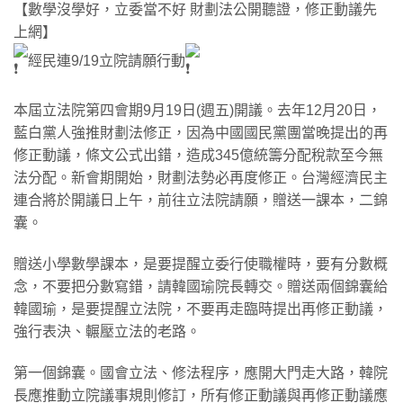
【數學沒學好，立委當不好 財劃法公開聽證，修正動議先
上網】
經民連9/19立院請願行動
​本屆立法院第四會期9月19日(週五)開議。去年12月20日，
藍白黨人強推財劃法修正，因為中國國民黨團當晚提出的再
修正動議，條文公式出錯，造成345億統籌分配稅款至今無
法分配。新會期開始，財劃法勢必再度修正。台灣經濟民主
連合將於開議日上午，前往立法院請願，贈送一課本，二錦
囊。
​贈送小學數學課本，是要提醒立委行使職權時，要有分數概
念，不要把分數寫錯，請韓國瑜院長轉交。贈送兩個錦囊給
韓國瑜，是要提醒立法院，不要再走臨時提出再修正動議，
強行表決、輾壓立法的老路。
​第一個錦囊。國會立法、修法程序，應開大門走大路，韓院
長應推動立院議事規則修訂，所有修正動議與再修正動議應