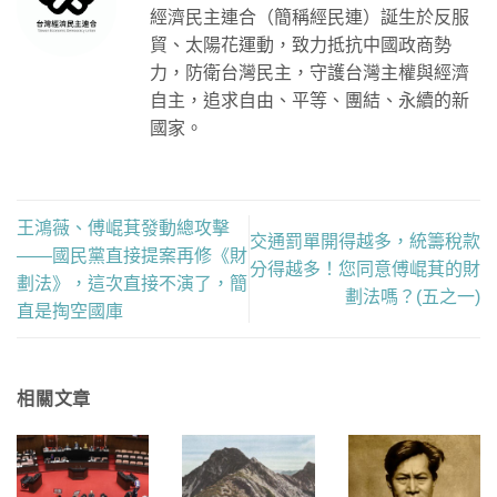
經濟民主連合（簡稱經民連）誕生於反服
貿、太陽花運動，致力抵抗中國政商勢
力，防衛台灣民主，守護台灣主權與經濟
自主，追求自由、平等、團結、永續的新
國家。
王鴻薇、傅崐萁發動總攻擊
交通罰單開得越多，統籌稅款
——國民黨直接提案再修《財
分得越多！您同意傅崐萁的財
劃法》，這次直接不演了，簡
劃法嗎？(五之一)
直是掏空國庫
相關文章