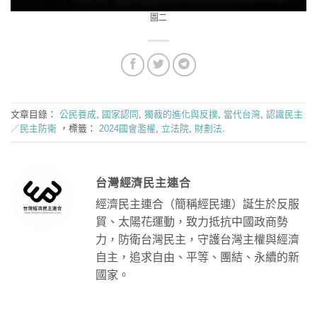
圖二
文章目錄：
公民養成
,
國家認同
,
獨裁的進化與反撲
,
當代台灣
,
認識民主
／民主防衛
，標籤：
2024國會濫權
,
立法院
,
財劃法
.
台灣經濟民主連合
經濟民主連合（簡稱經民連）誕生於反服
貿、太陽花運動，致力抵抗中國政商勢
力，防衛台灣民主，守護台灣主權與經濟
自主，追求自由、平等、團結、永續的新
國家。