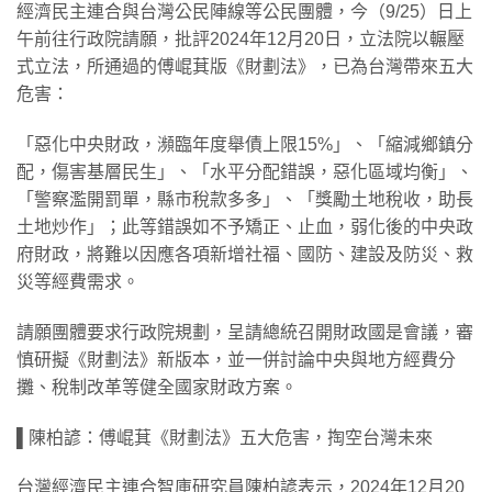
經濟民主連合與台灣公民陣線等公民團體，今（9/25）日上
午前往行政院請願，批評2024年12月20日，立法院以輾壓
式立法，所通過的傅崐萁版《財劃法》，已為台灣帶來五大
危害：
「惡化中央財政，瀕臨年度舉債上限15%」、「縮減鄉鎮分
配，傷害基層民生」、「水平分配錯誤，惡化區域均衡」、
「警察濫開罰單，縣市稅款多多」、「獎勵土地稅收，助長
土地炒作」；此等錯誤如不予矯正、止血，弱化後的中央政
府財政，將難以因應各項新增社福、國防、建設及防災、救
災等經費需求。
請願團體要求行政院規劃，呈請總統召開財政國是會議，審
慎研擬《財劃法》新版本，並一併討論中央與地方經費分
攤、稅制改革等健全國家財政方案。
​▌陳柏諺：傅崐萁《財劃法》五大危害，掏空台灣未來
台灣經濟民主連合智庫研究員陳柏諺表示，2024年12月20