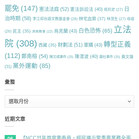
罷免
(147)
日
憲法法庭
(52)
憲法訴訟法
(40)
抵抗史
(27)
治時期
(58)
林宅血案
(37)
李江却台語文教基金會
(28)
林茂生
(27)
母語
立法
白色恐怖
(65)
烏克蘭
(43)
民主
(35)
(26)
濟南教會
(22)
院
(308)
轉型正義
財劃法
(51)
軍購
(43)
西藏
(35)
(112)
鄭南榕
(54)
陳澄波
(40)
黃文雄
陳文成事件
(25)
霧社事件
(25)
黨外運動
(85)
(31)
彙整
彙
整
近期文章
【NCC廿年首度零委員，經民連示警重要業務全面
06