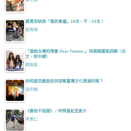
蔣萬安缺席「毒防會議」10次，不，13次！
張育萌
「寫給台灣的情書 Dear Taiwan,」特展開幕致詞稿（台
文，附中譯）
周婉窈
你知道京戲是如何掠奪臺灣文化資源的嗎？
溫宗翰
《書枱不屈膝》／林榮基紀念影片
李惠仁