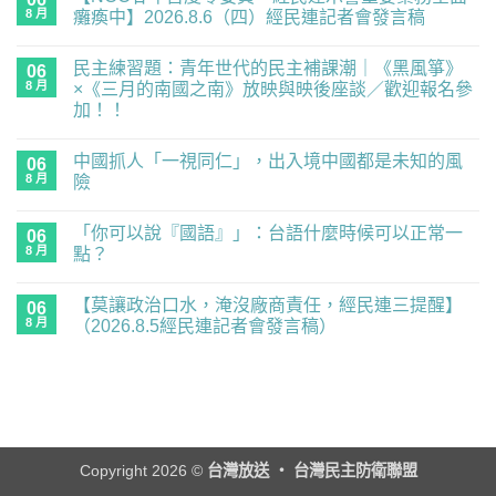
8 月
癱瘓中】2026.8.6（四）經民連記者會發言稿
在
尚
〈【NCC
無
民主練習題：青年世代的民主補課潮｜《黑風箏》
廿
06
留
年
言
8 月
×《三月的南國之南》放映與映後座談／歡迎報名參
首
加！！
度
零
在
尚
委
〈民
無
員，
中國抓人「一視同仁」，出入境中國都是未知的風
主
06
留
經
練
言
8 月
險
民
習
連
題：
在
尚
示
青
〈中
無
警
「你可以說『國語』」：台語什麼時候可以正常一
年
國
06
留
重
世
抓
言
8 月
點？
要
代
人
業
的
「一
在
尚
務
民
視
〈「你
無
全
【莫讓政治口水，淹沒廠商責任，經民連三提醒】
主
同
可
06
留
面
補
仁」，
以
言
8 月
（2026.8.5經民連記者會發言稿）
癱
課
出
說
瘓
潮
入
『國
在
尚
中】
｜
境
語』」：
〈【莫
無
2026.8.6（四）
《黑
中
台
讓
留
經
風
國
語
政
言
民
箏》
都
什
治
連
×《三
是
麼
口
記
月
未
時
水，
者
的
知
候
淹
會
南
的
可
沒
Copyright 2026 ©
台灣放送 ‧ 台灣民主防衛聯盟
發
國
風
以
廠
言
之
險〉
正
商