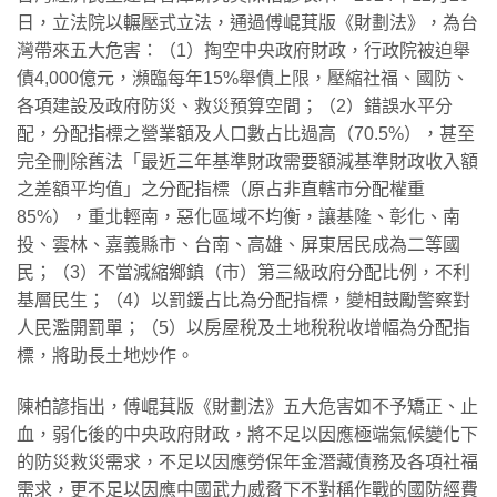
日，立法院以輾壓式立法，通過傅崐萁版《財劃法》，為台
灣帶來五大危害：（1）掏空中央政府財政，行政院被迫舉
債4,000億元，瀕臨每年15%舉債上限，壓縮社福、國防、
各項建設及政府防災、救災預算空間；（2）錯誤水平分
配，分配指標之營業額及人口數占比過高（70.5%），甚至
完全刪除舊法「最近三年基準財政需要額減基準財政收入額
之差額平均值」之分配指標（原占非直轄市分配權重
85%），重北輕南，惡化區域不均衡，讓基隆、彰化、南
投、雲林、嘉義縣市、台南、高雄、屏東居民成為二等國
民；（3）不當減縮鄉鎮（市）第三級政府分配比例，不利
基層民生；（4）以罰鍰占比為分配指標，變相鼓勵警察對
人民濫開罰單；（5）以房屋稅及土地稅稅收增幅為分配指
標，將助長土地炒作。
​陳柏諺指出，傅崐萁版《財劃法》五大危害如不予矯正、止
血，弱化後的中央政府財政，將不足以因應極端氣候變化下
的防災救災需求，不足以因應勞保年金潛藏債務及各項社福
需求，更不足以因應中國武力威脅下不對稱作戰的國防經費