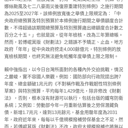
娜絲颱風及七二八豪雨災後復原重建特別條例》之施行期間
為2025至2027年，該條例放寬後之舉債上限規定為：「中
央政府總預算及特別預算於本條例施行期間之舉債額度合計
數，不得超過該期間總預算及特別預算歲出總額度合計數之
百分之十五。」也就是說，從年年檢核，改為三年算總帳。
然而，若傅崐萁版《財劃法》之錯誤不予矯正、止血，地方
政府「年年」從中央政府挖走4,000餘億元，特別條例的放
寬檢核期間，也終究無法避免牴觸年度舉債上限之限制。
​賴中強指出，以今日台灣所面對的各種內外交迫挑戰，情況
之嚴峻，實不容國人樂觀。例如：國防部向行政院提出跨7
年度、總金額破1兆元的《不對稱作戰及作戰韌性特別條例
草案》與特別預算，平均每年1,429億元，除非修改《財劃
法》，否則，根本沒有財源可以執行，包括台版的鐵穹防衛
系統；又例如：勞動部今年一月重新估算後之勞保潛藏負
債，新增1.7兆元，達到13兆餘元，基金用罄年度為2031
年，政府近年來，每每以千億規模撥補勞保基金之不足，然
而，若傅崐萁版《財劃法》不改，政府大規模撥補也將無以