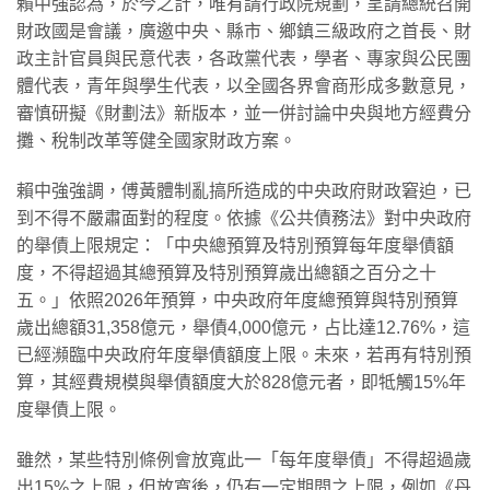
賴中強認為，於今之計，唯有請行政院規劃，呈請總統召開
財政國是會議，廣邀中央、縣市、鄉鎮三級政府之首長、財
政主計官員與民意代表，各政黨代表，學者、專家與公民團
體代表，青年與學生代表，以全國各界會商形成多數意見，
審慎研擬《財劃法》新版本，並一併討論中央與地方經費分
攤、稅制改革等健全國家財政方案。
​賴中強強調，傅黃體制亂搞所造成的中央政府財政窘迫，已
到不得不嚴肅面對的程度。依據《公共債務法》對中央政府
的舉債上限規定：「中央總預算及特別預算每年度舉債額
度，不得超過其總預算及特別預算歲出總額之百分之十
五。」依照2026年預算，中央政府年度總預算與特別預算
歲出總額31,358億元，舉債4,000億元，占比達12.76%，這
已經瀕臨中央政府年度舉債額度上限。未來，若再有特別預
算，其經費規模與舉債額度大於828億元者，即牴觸15%年
度舉債上限。
​雖然，某些特別條例會放寬此一「每年度舉債」不得超過歲
出15%之上限，但放寬後，仍有一定期間之上限，例如《丹