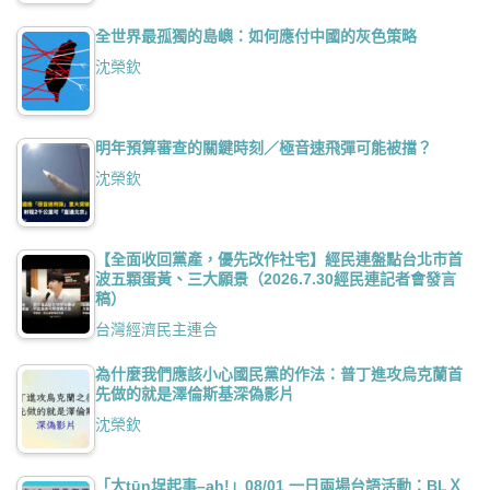
全世界最孤獨的島嶼：如何應付中國的灰色策略
沈榮欽
明年預算審查的關鍵時刻／極音速飛彈可能被擋？
沈榮欽
【全面收回黨產，優先改作社宅】經民連盤點台北市首
波五顆蛋黃、三大願景（2026.7.30經民連記者會發言
稿）
台灣經濟民主連合
為什麼我們應該小心國民黨的作法：普丁進攻烏克蘭首
先做的就是澤倫斯基深偽影片
沈榮欽
「大tūn埕起事–ah!」08/01 一日兩場台語活動：BLＸ