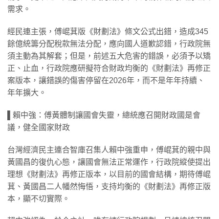
需求。
經民連主張，傅崐萁版《財劃法》條文公式出錯，造成345
餘億統籌分配稅款無法分配，應向國人道歉認錯，行政院無
須主動為其解套；但是，前述五大危害的錯誤，必須予以矯
正、止血，行政院應研擬符合財政均衡的《財劃法》再修正
案版本，讓錯誤的傷害停留在2026年，而不是年年持續、
年年擴大。
​▌賴中強：傅黃體制讓國會失靈，總統應召開財政國是會
議，健全國家財政
台灣經濟民主連合智庫召集人賴中強重申，傅崐萁的親中與
黃國昌的復仇心態，讓國會無法正常運作，行政院縱使提出
理想《財劃法》再修正版本，以目前的國會結構，期待傅崐
萁、黃國昌二人幡然悔悟，支持均衡的《財劃法》再修正版
本，顯不切實際。