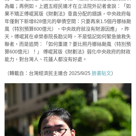
為繼；再例如，上週五經民連才在立法院外記者會說：「如
果不矯正傅崐萁版《財劃法》垂直分配的錯誤，中央政府每
年僅剩下新增828億元的舉債空間：只要再來1.5個丹娜絲颱
風（特別預算600億元），中央政府就沒有財源因應」，昨
天，傅崐萁在卓榮泰院長勘災時，不是惦記如何緊急搶救失
聯者，而是追問：「如何重建？要比照丹娜絲颱風（特別預
算600億元）！」 傅崐萁版《財劃法》弱化中央政府的財政
能力，對台灣人、花蓮人都沒有好處。
（轉載自：台灣經濟民主連合 2025/9/25
臉書貼文
）