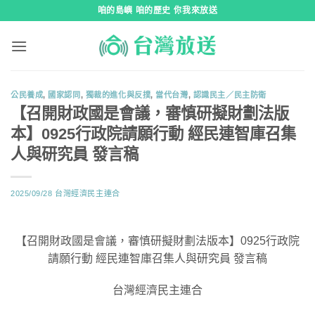
跳
咱的島嶼 咱的歷史 你我來放送
到
內
容
公民養成
,
國家認同
,
獨裁的進化與反撲
,
當代台灣
,
認識民主／民主防衛
【召開財政國是會議，審慎研擬財劃法版
本】0925行政院請願行動 經民連智庫召集
人與研究員 發言稿
2025/09/28
台灣經濟民主連合
【召開財政國是會議，審慎研擬財劃法版本】0925行政院
請願行動 經民連智庫召集人與研究員 發言稿
台灣經濟民主連合