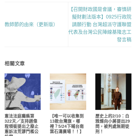
【召開財政國是會議，審慎研
擬財劃法版本】0925行政院
教師節的由來（更新版）
請願行動 台灣超派守護聯盟
代表及台灣公民陣線基隆志工
發言稿
相關文章
憲法法庭癱瘓第
【唯一可以收集到
歷史上的2/10：白
322天／支持趙偉
13款台灣旗，哪
雅燦向小蔣提出29
程領銜提出之廢止
裡？5/24下晡台南
問，被判處無期徒
憲訴法荒謬門檻公
葉石濤廣場！！】
刑！