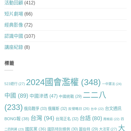
活動回顧
(412)
短片劇場
(66)
經典影像
(72)
認識中國
(107)
講座紀錄
(8)
標籤
2024國會濫權
(348)
523遊行
(27)
一中憲法
(24)
二二八
中國
(89)
中國滲透
(47)
中國統戰
(29)
(233)
台文通訊
俄烏戰爭
(33)
俄羅斯
(32)
反侵略日
(26)
台中
(22)
台灣
(94)
台語
(80)
BONG報
(38)
台灣正名
(32)
周婉窈
(22)
四
大
國民黨
(36)
國防特別條例
(30)
圖伯特
(29)
大法官
(27)
二四刺蔣
(23)