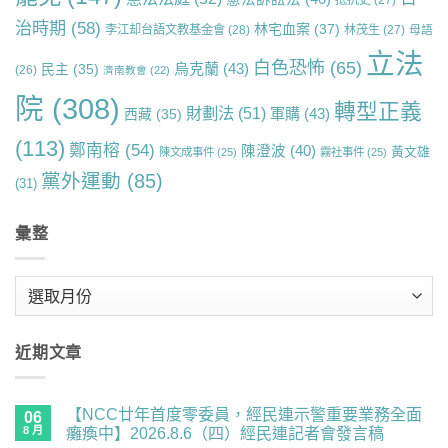
抵抗史
(27)
治時期
(58)
林宅血案
(37)
李江却台語文教基金會
(28)
林茂生
(27)
母語
立法
白色恐怖
(65)
烏克蘭
(43)
民主
(35)
(26)
濟南教會
(22)
院
(308)
轉型正義
財劃法
(51)
軍購
(43)
西藏
(35)
(113)
鄭南榕
(54)
陳澄波
(40)
黃文雄
陳文成事件
(25)
霧社事件
(25)
黨外運動
(85)
(31)
彙整
彙
整
近期文章
【NCC廿年首度零委員，經民連示警重要業務全面
06
8 月
癱瘓中】2026.8.6（四）經民連記者會發言稿