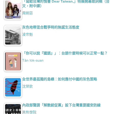
「寫給台灣的情書 Dear Taiwan,」特展開幕致詞稿（台
文，附中譯）
周婉窈
灰色地帶混合戰爭時的無感生活態度
凌宗魁
「你可以說『國語』」：台語什麼時候可以正常一點？
Tân Io̍k-suan
全世界最孤獨的島嶼：如何應付中國的灰色策略
沈榮欽
內政部聲請「解散統促黨」設下台灣重要國安防線
黑熊學院