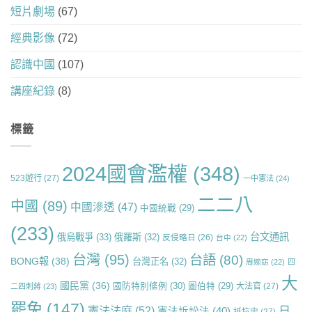
短片劇場
(67)
經典影像
(72)
認識中國
(107)
講座紀錄
(8)
標籤
2024國會濫權
(348)
523遊行
(27)
一中憲法
(24)
二二八
中國
(89)
中國滲透
(47)
中國統戰
(29)
(233)
台文通訊
俄烏戰爭
(33)
俄羅斯
(32)
反侵略日
(26)
台中
(22)
台灣
(95)
台語
(80)
BONG報
(38)
台灣正名
(32)
周婉窈
(22)
四
大
國民黨
(36)
國防特別條例
(30)
圖伯特
(29)
大法官
(27)
二四刺蔣
(23)
罷免
(147)
日
憲法法庭
(52)
憲法訴訟法
(40)