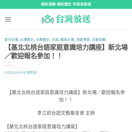
跳
咱的島嶼 咱的歷史 你我來放送
到
內
容
當代台灣
,
台灣歷史
,
台灣歷史
,
台語
,
戰後台灣
,
母語學習
,
活動回顧
【基北北桃台語家庭意識培力講座】新北場
／歡迎報名參加！！
2025/10/04
台灣放送
【基北北桃台語家庭意識培力講座】新北場／歡迎報名參
加！！
李江却台語文教基金會 主辦
【基北北桃台語家庭意識培力講座】