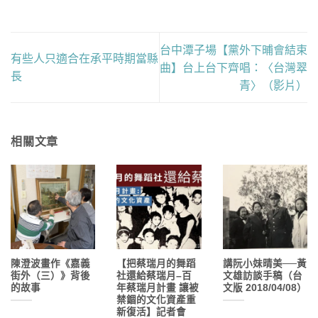
台中潭子場【黨外下晡會結束
有些人只適合在承平時期當縣
曲】台上台下齊唱：〈台灣翠
長
青〉（影片）
相關文章
陳澄波畫作《嘉義
【把蔡瑞月的舞蹈
講阮小妹晴美──黃
街外（三）》背後
社還給蔡瑞月–百
文雄訪談手稿（台
的故事
年蔡瑞月計畫 讓被
文版 2018/04/08）
禁錮的文化資產重
新復活】記者會