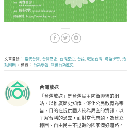
文章目錄：
當代台灣
,
台灣歷史
,
台灣歷史
,
台語
,
戰後台灣
,
母語學習
,
活
動回顧
，標籤：
台語學習
,
戰後台語歷史
.
台灣放送
「台灣放送」是台灣民主防衛聯盟的網
站，以推廣歷史知識、深化公民教育為宗
旨，目的在提供國人較為周全的資訊，以
了解台灣的過去，面對當代問題，為建立
穩固、自由民主不退轉的國家備好道路。