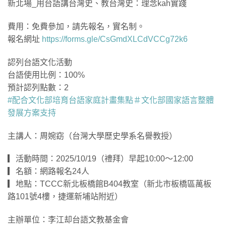
新北場_用台語講台灣史、教台灣史：理念kah實踐
費用：免費參加，請先報名，實名制。
報名網址
https://forms.gle/CsGmdXLCdVCCg72k6
認列台語文化活動
台語使用比例：100%
預計認列點數：2
#配合文化部培育台語家庭計畫集點
＃文化部國家語言整體
發展方案支持
主講人：周婉窈（台灣大學歷史學系名譽教授）
▎活動時間：2025/10/19（禮拜）早起10:00～12:00
▎名額：網路報名24人
▎地點：TCCC新北板橋館B404教室（新北市板橋區萬板
路101號4樓，捷運新埔站附近）
主辦單位：李江却台語文教基金會