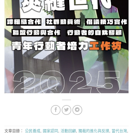
文章目錄：
公民養成
,
國家認同
,
活動回顧
,
獨裁的進化與反撲
,
當代台灣
,