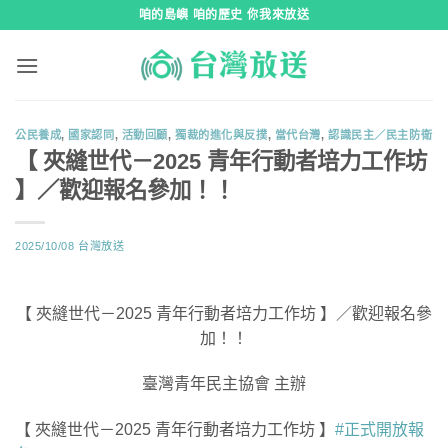
跳
咱的島嶼 咱的歷史 你我來放送
到
內
容
公民養成
,
國家認同
,
活動回顧
,
獨裁的進化與反撲
,
當代台灣
,
認識民主／民主防衛
【 夾縫世代－2025 青年行動者培力工作坊
】／歡迎報名參加！！
2025/10/08
台灣放送
【 夾縫世代－2025 青年行動者培力工作坊 】／歡迎報名參
加！！
臺灣青年民主協會 主辦
【 夾縫世代－2025 青年行動者培力工作坊 】
#正式開放報