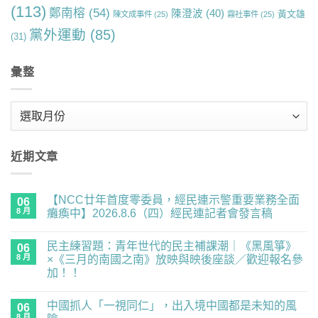
(113)
鄭南榕
(54)
陳澄波
(40)
黃文雄
陳文成事件
(25)
霧社事件
(25)
黨外運動
(85)
(31)
彙整
彙
整
近期文章
【NCC廿年首度零委員，經民連示警重要業務全面
06
8 月
癱瘓中】2026.8.6（四）經民連記者會發言稿
在
尚
〈【NCC
無
民主練習題：青年世代的民主補課潮｜《黑風箏》
廿
06
留
年
言
8 月
×《三月的南國之南》放映與映後座談／歡迎報名參
首
加！！
度
零
在
尚
委
〈民
無
員，
中國抓人「一視同仁」，出入境中國都是未知的風
主
06
留
經
練
言
8 月