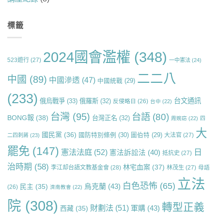
標籤
2024國會濫權
(348)
523遊行
(27)
一中憲法
(24)
二二八
中國
(89)
中國滲透
(47)
中國統戰
(29)
(233)
台文通訊
俄烏戰爭
(33)
俄羅斯
(32)
反侵略日
(26)
台中
(22)
台灣
(95)
台語
(80)
BONG報
(38)
台灣正名
(32)
周婉窈
(22)
四
大
國民黨
(36)
國防特別條例
(30)
圖伯特
(29)
大法官
(27)
二四刺蔣
(23)
罷免
(147)
日
憲法法庭
(52)
憲法訴訟法
(40)
抵抗史
(27)
治時期
(58)
林宅血案
(37)
李江却台語文教基金會
(28)
林茂生
(27)
母語
立法
白色恐怖
(65)
烏克蘭
(43)
民主
(35)
(26)
濟南教會
(22)
院
(308)
轉型正義
財劃法
(51)
軍購
(43)
西藏
(35)