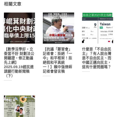
相關文章
【數學沒學好，立
【抗議「鄭習會」
什麼是「不自由民
委當不好 財劃法公
記者會：拒絕「一
主」？有人說台灣
開聽證，修正動議
中」和平框架！拒
是不自由民主、而
先上網】
絕假和平真統
中國正邁向民主，
2025.09.19經民連
一！】賴中強律師
這有什麼問題嗎？
請願行動新聞稿
記者會發言稿
（下）