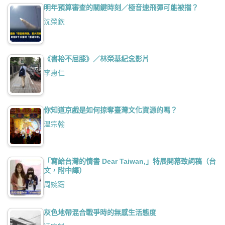
明年預算審查的關鍵時刻／極音速飛彈可能被擋？
沈榮欽
《書枱不屈膝》／林榮基紀念影片
李惠仁
你知道京戲是如何掠奪臺灣文化資源的嗎？
溫宗翰
「寫給台灣的情書 Dear Taiwan,」特展開幕致詞稿（台
文，附中譯）
周婉窈
灰色地帶混合戰爭時的無感生活態度