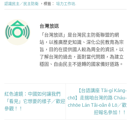
認識民主／民主防衛
，標籤：
培力工作坊
.
台灣放送
「台灣放送」是台灣民主防衛聯盟的網
站，以推廣歷史知識、深化公民教育為宗
旨，目的在提供國人較為周全的資訊，以
了解台灣的過去，面對當代問題，為建立
穩固、自由民主不退轉的國家備好道路。
【台語講座 Tâi-gí Káng-
紅色濾鏡：中國如何讓我們
chō】走揣咱台灣的路 Cháu-
「看見」它想要的樣子／歡迎
chhōe Lán Tâi-oân ê Lō͘／歡
參觀！！
迎報名參加！！