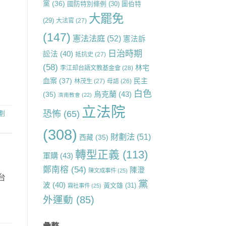
黨
(36)
國防特別條例
(30)
圖伯特
大罷免
(29)
大法官
(27)
(147)
憲法法庭
(52)
憲法訴
日治時期
訟法
(40)
抵抗史
(27)
(58)
林宅
李江却台語文教基金會
(28)
血案
(37)
民主
林茂生
(27)
母語
(26)
白色
烏克蘭
(43)
(35)
濟南教會
(22)
立法院
恐怖
(65)
劃
(308)
財劃法
(51)
西藏
(35)
轉型正義
(113)
軍購
(43)
鄭南榕
(54)
陳澄
陳文成事件
(25)
台
黨
波
(40)
黃文雄
(31)
霧社事件
(25)
外運動
(85)