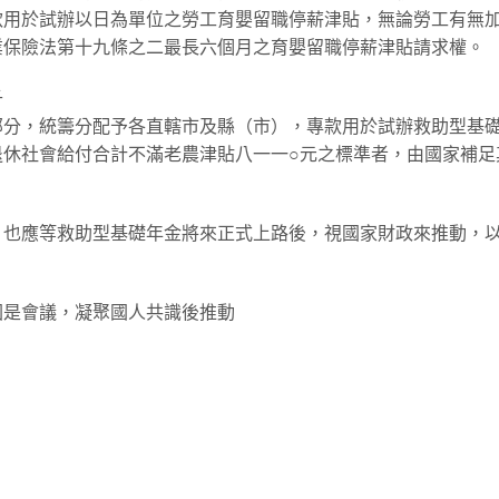
款用於試辦以日為單位之勞工育嬰留職停薪津貼，無論勞工有無
業保險法第十九條之二最長六個月之育嬰留職停薪津貼請求權。
千
部分，統籌分配予各直轄市及縣（市），專款用於試辦救助型基
退休社會給付合計不滿老農津貼八一一○元之標準者，由國家補足
，也應等救助型基礎年金將來正式上路後，視國家財政來推動，
國是會議，凝聚國人共識後推動