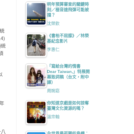
明年預算審查的關鍵時
刻／極音速飛彈可能被
擋？
沈榮欽
通統
《書枱不屈膝》／林榮
4)
基紀念影片
通統
李惠仁
須
「寫給台灣的情書
Dear Taiwan,」特展開
以
幕致詞稿（台文，附中
譯）
周婉窈
你知道京戲是如何掠奪
年
臺灣文化資源的嗎？
溫宗翰
十八
全世界最孤獨的島嶼：