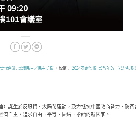
當代台灣
,
認識民主／民主防衛
，標籤：
2024國會濫權
,
公教年改
,
立法院
,
財
連）誕生於反服貿、太陽花運動，致力抵抗中國政商勢力，防衛
經濟自主，追求自由、平等、團結、永續的新國家。