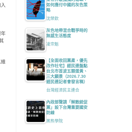
如何應付中國的灰色策
加入
略
沈榮欽
灰色地帶混合戰爭時的
礎年
無感生活態度
其
凌宗魁
【全面收回黨產，優先
以維
改作社宅】經民連盤點
台北市首波五顆蛋黃、
三大願景（2026.7.30
經民連記者會發言稿）
台灣經濟民主連合
內政部聲請「解散統促
黨」設下台灣重要國安
防線
黑熊學院