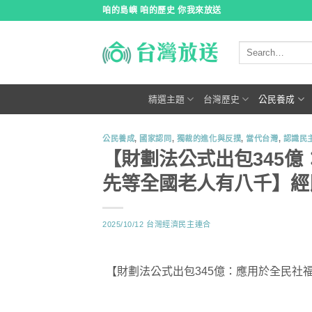
跳
咱的島嶼 咱的歷史 你我來放送
到
內
容
精選主題
台灣歷史
公民養成
公民養成
,
國家認同
,
獨裁的進化與反撲
,
當代台灣
,
認識民
【財劃法公式出包345
先等全國老人有八千】經民連
2025/10/12
台灣經濟民主連合
【財劃法公式出包345億：應用於全民社福