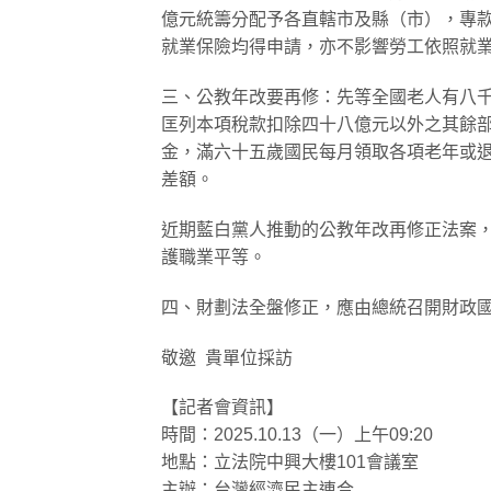
億元統籌分配予各直轄市及縣（市），專
就業保險均得申請，亦不影響勞工依照就
​三、公教年改要再修：先等全國老人有八
​匡列本項稅款扣除四十八億元以外之其餘
金，滿六十五歲國民每月領取各項老年或
差額。
近期藍白黨人推動的公教年改再修正法案
護職業平等。
​四、財劃法全盤修正，應由總統召開財政
敬邀 ​ 貴單位採訪
【記者會資訊】
時間：2025.10.13（一）上午09:20
地點：立法院中興大樓101會議室
主辦：台灣經濟民主連合