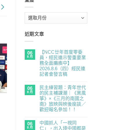
彙整
彙
整
近期文章
【NCC廿年首度零委
06
8 月
員，經民連示警重要業
務全面癱瘓中】
2026.8.6（四）經民連
記者會發言稿
在
尚
〈【NCC
無
民主練習題：青年世代
廿
06
留
年
言
8 月
的民主補課潮｜《黑風
首
箏》×《三月的南國之
度
零
南》放映與映後座談／
委
歡迎報名參加！！
員，
經
在
尚
民
〈民
無
連
中國抓人「一視同
主
06
留
示
練
言
8 月
仁」，出入境中國都是
警