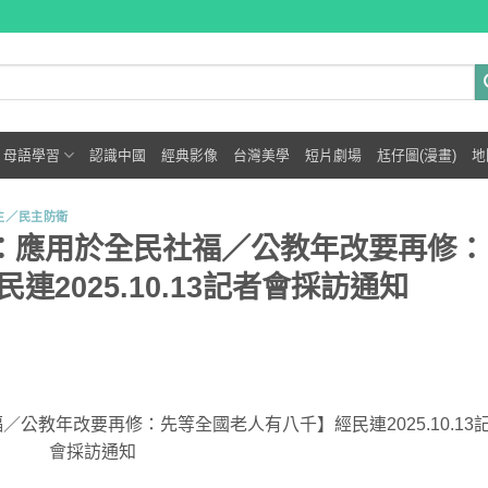
母語學習
認識中國
經典影像
台灣美學
短片劇場
尪仔圖(漫畫)
地
主／民主防衛
億：應用於全民社福／公教年改要再修：
2025.10.13記者會採訪通知
／公教年改要再修：先等全國老人有八千】經民連2025.10.13
會採訪通知