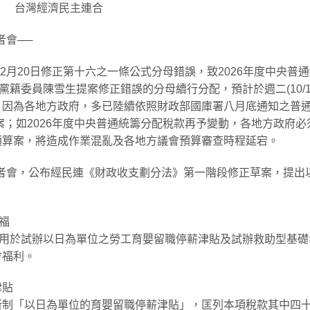
台灣經濟民主連合
者會──
12月20日修正第十六之一條公式分母錯誤，致2026年度中央普
黨籍委員陳雪生提案修正錯誤的分母續行分配，預計於週二(10/1
，因為各地方政府，多已陸續依照財政部國庫署八月底通知之普
案；如2026年度中央普通統籌分配稅款再予變動，各地方政府必
預算案，將造成作業混亂及各地方議會預算審查時程延宕。
舉行記者會，公布經民連《財政收支劃分法》第一階段修正草案，提出
福
款用於試辦以日為單位之勞工育嬰留職停薪津貼及試辦救助型基礎
會福利。
津貼
新制「以日為單位的育嬰留職停薪津貼」，匡列本項稅款其中四