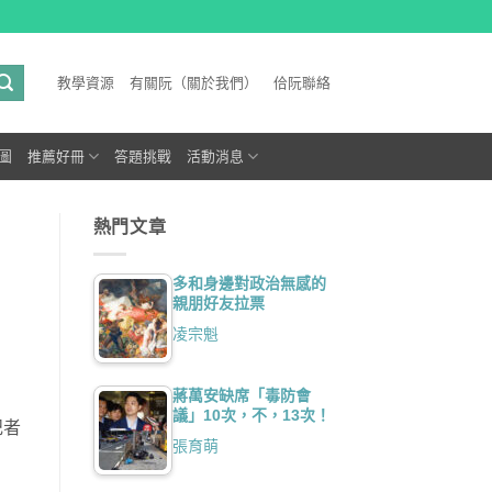
教學資源
有關阮（關於我們）
佮阮聯絡
圖
推薦好冊
答題挑戰
活動消息
熱門文章
多和身邊對政治無感的
親朋好友拉票
凌宗魁
蔣萬安缺席「毒防會
議」10次，不，13次！
記者
張育萌