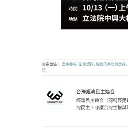
文章目錄：
公民養成
,
國家認同
,
獨裁的進化與反撲
,
法
.
台灣經濟民主連合
經濟民主連合（簡稱經民
灣民主，守護台灣主權與