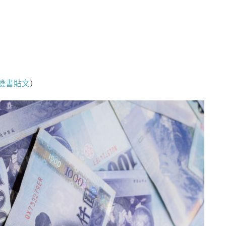
臉書貼文
）