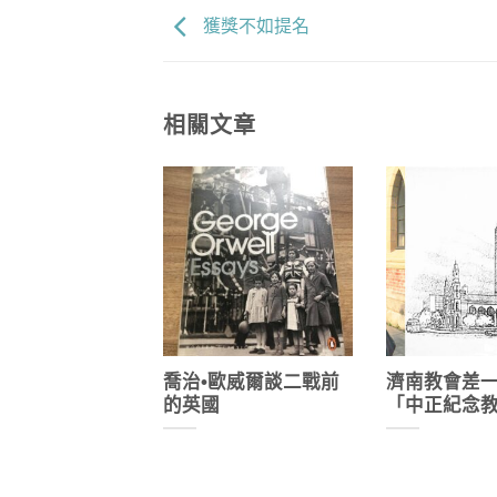
獲獎不如提名
相關文章
喬治•歐威爾談二戰前
濟南教會差
的英國
「中正紀念