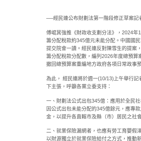
──經民連公布財劃法第一階段修正草案記
​傅崐萁強推《財政收支劃分法》，2024年
籌分配稅款約345億元未能分配。中國國民
提交院會一讀。經民連反對陳雪生的提案
籌分配稅款分配數，編列2026年度總預算
撤回總預算案重編地方政府各項日常政事
​為此， 經民連將於週一(10/13)上午
下主張，呼籲各黨立委支持：
​一、財劃法公式出包345億：應用於全民社
因公式出包未能分配的345億餘元，應專
金，以提升各直轄市及縣（市）居民之社
​二、就業保險漏網者，也應有勞工育嬰假
​以財源獨立於就業保險給付之方式，推動