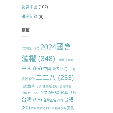
認識中國
(107)
講座紀錄
(8)
標籤
2024國會
523遊行
(27)
濫權
(348)
一中憲法
(24)
中國
(89)
中國滲透
(47)
中國
二二八
(233)
統戰
(29)
俄烏戰爭
(33)
俄羅斯
(32)
反侵略日
台文通訊BONG報
(38)
(26)
台中
(22)
台灣
(95)
台語
台灣正名
(32)
(80)
國民
周婉窈
(22)
四二四刺蔣
(23)