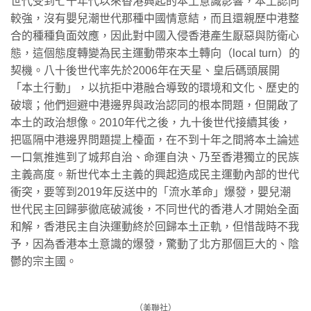
世代受到七十年代以來香港興起的本土意識影響，本土認同
較強，沒有嬰兒潮世代那種中國情意結，而且還親歷中港整
合的種種負面效應，因此對中國入侵香港產生厭惡與防衛心
態，這個態度轉變為民主運動帶來本土轉向（local turn）的
契機。八十後世代率先於2006年在天星、皇后碼頭展開
「本土行動」，以抗拒中港融合導致的環境和文化、歷史的
破壞；他們迴避中港邊界與政治認同的根本問題，但開啟了
本土的政治想像。2010年代之後，九十後世代接續其後，
把區隔中港邊界問題提上檯面，在不到十年之間將本土論述
一口氣推進到了城邦自治、命運自決、乃至香港獨立的民族
主義高度。新世代本土主義的興起造成民主運動內部的世代
衝突，要等到2019年反送中的「流水革命」爆發，嬰兒潮
世代民主回歸夢徹底破滅後，不同世代的香港人才開始全面
和解，香港民主自決運動終於回歸本土正軌，但惜哉時不我
予，因為香港本土意識的爆發，驚動了北方那個巨大的、陰
鬱的宗主國。
（美聯社）