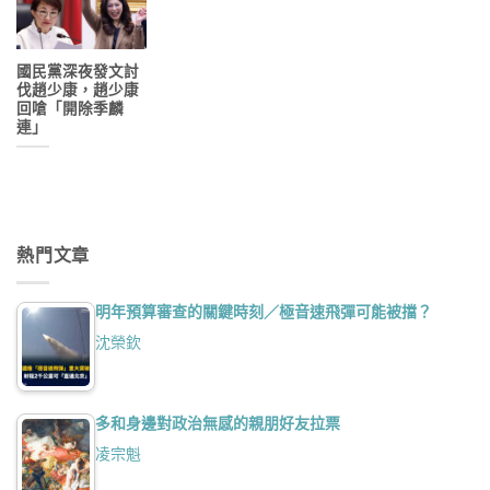
國民黨深夜發文討
伐趙少康，趙少康
回嗆「開除季麟
連」
熱門文章
明年預算審查的關鍵時刻／極音速飛彈可能被擋？
沈榮欽
多和身邊對政治無感的親朋好友拉票
凌宗魁