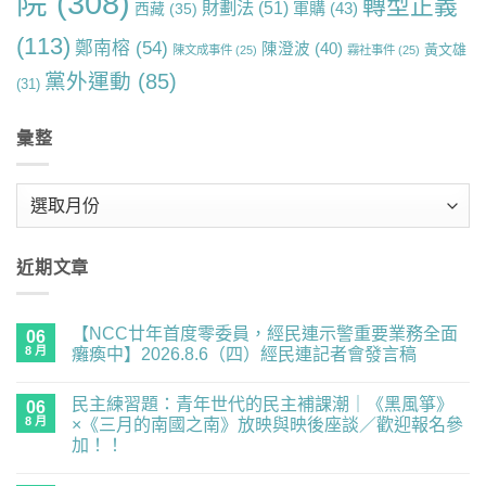
院
(308)
轉型正義
財劃法
(51)
軍購
(43)
西藏
(35)
(113)
鄭南榕
(54)
陳澄波
(40)
黃文雄
陳文成事件
(25)
霧社事件
(25)
黨外運動
(85)
(31)
彙整
彙
整
近期文章
【NCC廿年首度零委員，經民連示警重要業務全面
06
8 月
癱瘓中】2026.8.6（四）經民連記者會發言稿
在
尚
〈【NCC
無
民主練習題：青年世代的民主補課潮｜《黑風箏》
廿
06
留
年
言
8 月
×《三月的南國之南》放映與映後座談／歡迎報名參
首
加！！
度
零
在
尚
委
〈民
無