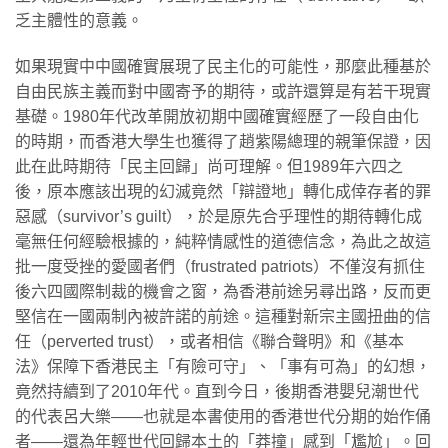
乏主體性的意義。
如果現實中中國確實展現了民主化的可能性，那麼此種基於
自由民族主義而對中國寄予的期待，或許還算是有若干現實
基礎。1980年代改革開放初期中國確實經歷了一段自由化
的時期，而香港大學生也獲得了趙紫陽總理的親筆保證，因
此在此時期待「民主回歸」尚可理解。但1989年六四之
後，原本應該出現的幻滅竟然「辯證地」轉化成倖存者的罪
惡感（survivor’s guilt），於是原先合乎理性的期待轉化成
毫無任何經驗根據的，純粹情感性的道德信念，為此之故這
批一度受挫的愛國者們（frustrated patriots）不僅沒有抓住
後六四國際制裁的機會之窗，為香港前途另尋出路，反而更
堅信在一國兩制內被許諾的前途。這種對新宗主國扭曲的信
任（perverted trust），或者相信《聯合聲明》和《基本
法》保障下香港民主「有險可守」、「事有可為」的幻想，
竟然持續到了2010年代。直到今日，後期香港嬰兒潮世代
的代表呂大樂——也就是本書使用的香港世代分期的始作俑
者——還為年輕世代回歸本土的「莽撞」感到「尷尬」。回