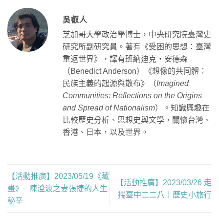
吳叡人
芝加哥大學政治學博士，中央研究院臺灣史
研究所副研究員。著有《受困的思想：臺灣
重返世界》，譯有班納迪克・安德森
（Benedict Anderson）《想像的共同體：
民族主義的起源與散布》（
Imagined
Communities: Reflections on the Origins
and Spread of Nationalism
）。知識興趣在
比較歷史分析、思想史與文學，關懷台灣、
香港、日本，以及世界。
【活動推廣】2023/05/19《藏
【活動推廣】2023/03/26 走
畫》– 陳澄波之妻張捷的人生
揣臺中二二八｜歷史小旅行
秘辛