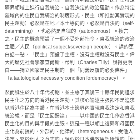
疆界領域上進行自我統治、自我決定的政治運動。作為特定
疆域內的住民自我統治的制度形式，民主（和推動其實現的
民主運動）必然是在地／本土導向的，必然是自決的（self-
determining），也必然是自律的（autonomous）。換言
之，民主的概念預設了一個不受外部指令，自我統治的政治
主體／人民（political subject/sovereign people）。講的更
白話一點，「民主」預設了主權，沒有主權就沒有民主。偉
大的歷史社會學家查爾斯．蒂利（Charles Tilly）說得更明
白——獨立國家是民主制的一個「同義反覆的必要條件」
（a tautological necessary condition fordemocracy）。
然而誕生於八十年代初期，並主導了其後三十餘年民間追求
民主化之方向的香港民主運動，其核心論述主張卻不是追求
以香港住民為主體，在香港本土邊界內實現自我決定和自我
統治權，而是「民主回歸論」——以中國的民主化作為香港
民主化的目的與手段的主張。這是一種以領土復歸和母國民
主化為前提的，外部的、他律的（heterogeneous，受他人
決定、繫於他人之意志的，類似於日本佛教用語所說的「他