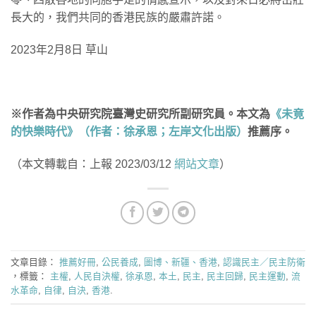
長大的，我們共同的香港民族的嚴肅許諾。
2023年2月8日 草山
※作者為中央研究院臺灣史研究所副研究員。本文為
《未竟
的快樂時代》（作者：徐承恩；左岸文化出版）
推薦序。
（本文轉載自：上報 2023/03/12
網站文章
）
文章目錄：
推薦好冊
,
公民養成
,
圖博、新疆、香港
,
認識民主／民主防衛
，標籤：
主權
,
人民自決權
,
徐承恩
,
本土
,
民主
,
民主回歸
,
民主運動
,
流
水革命
,
自律
,
自決
,
香港
.