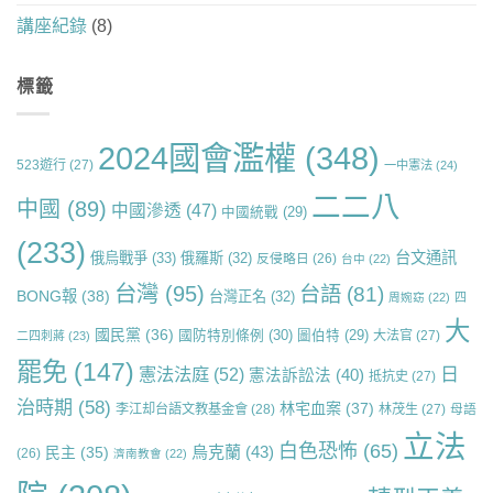
講座紀錄
(8)
標籤
2024國會濫權
(348)
523遊行
(27)
一中憲法
(24)
二二八
中國
(89)
中國滲透
(47)
中國統戰
(29)
(233)
台文通訊
俄烏戰爭
(33)
俄羅斯
(32)
反侵略日
(26)
台中
(22)
台灣
(95)
台語
(81)
BONG報
(38)
台灣正名
(32)
周婉窈
(22)
四
大
國民黨
(36)
國防特別條例
(30)
圖伯特
(29)
大法官
(27)
二四刺蔣
(23)
罷免
(147)
日
憲法法庭
(52)
憲法訴訟法
(40)
抵抗史
(27)
治時期
(58)
林宅血案
(37)
李江却台語文教基金會
(28)
林茂生
(27)
母語
立法
白色恐怖
(65)
烏克蘭
(43)
民主
(35)
(26)
濟南教會
(22)