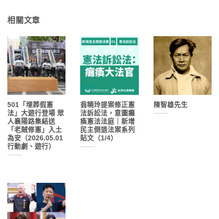
相關文章
501「埋葬假憲
翁曉玲提案修正憲
陳智雄先生
法」大遊行登場 眾
法訴訟法，意圖癱
人襄陽路集結送
瘓憲法法庭｜新增
「老賊修憲」入土
民主倒退法案系列
為安（2026.05.01
貼文（1/4）
行動劇、遊行）