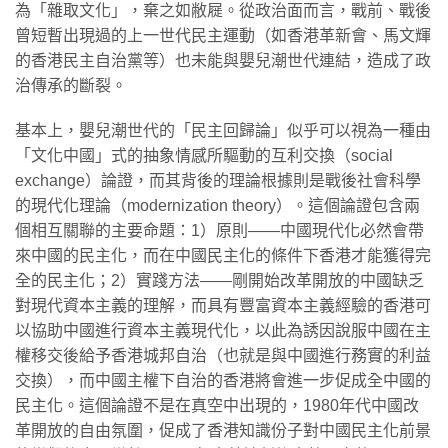
為「雜取文化」，棄之如敝屣。從政治面而言，戰前、戰後
曾短暫出現過的上一世代民主運動（如香港革新會、馬文輝
的香港民主自治黨等）也未能與嬰兒潮世代連結，造成了政
治傳承的斷裂。
基本上，嬰兒潮世代的「民主回歸論」似乎可以視為一種由
「文化中國」式的抽象情感所驅動的互利交換（social
exchange）論證，而其背後的理論根據則是戰後社會科學
的現代化理論（modernization theory）。這個論證包含兩
個相互關聯的主要命題：1）原則——中國現代化必然會帶
來中國的民主化，而在中國民主化的條件下香港才能獲得完
全的民主化；2）實踐方法——剛開始改革開放的中國缺乏
對現代資本主義的理解，而具有豐富資本主義經驗的香港可
以協助中國進行資本主義現代化，以此為誘因說服中國在主
權移交後給予香港城邦自治（也就是與中國進行務實的利益
交換），而中國主權下自治的香港將會進一步促成全中國的
民主化。這個論證不是在真空中出現的，1980年代中國改
革開放的自由氛圍，促成了香港知識份子對中國民主化前景