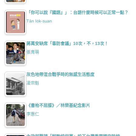
「你可以說『國語』」：台語什麼時候可以正常一點？
Tân Io̍k-suan
蔣萬安缺席「毒防會議」10次，不，13次！
張育萌
灰色地帶混合戰爭時的無感生活態度
凌宗魁
《書枱不屈膝》／林榮基紀念影片
李惠仁