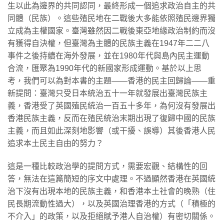
生以此為邊界的共同認同，最終形成一個追求政治自主的共
同體（民族）。這些殖民地在二戰後大多能依照殖民邊界獨
立成為主權國家。臺灣雖然因二戰後東亞地緣政治制約而沒
有獲得自決權，但臺灣為主體的民族主義在1947年二二八
事件之後持續在海外發展，並在1980年代與島內民主運動
合流，匯聚為1990年代的新國家形成運動。基於以上思
考，我們可以為對本書的主題——香港的民主回歸論——重
新提問：臺灣只受日本統治五十一年就發展出臺灣民族主
義，香港受了英國殖民統治一百五十多年，為何沒有發展出
香港民族主義，反而在殖民統治末期出現了復歸中國的民族
主義，而且如此深刻地影響（或干擾、誤導）其後香港人民
追求本土民主自由的努力？
這是一種比較政治學的提問方式，需要宏觀、結構性的回
答，無法在這篇簡短的序文中處理。不過顯然香港在英國統
治下沒有出現本地的民族主義，和香港本土社會的晚熟（住
民長期流動性過大），以及英國治理香港的方式（「積極的
不介入」的政策，以及拒絕賦予港人自治權）有密切關係。