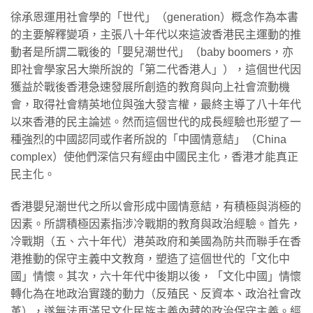
徐承恩運用社會學的「世代」（generation）概念作為本書
的主要解釋變項，主張八十年代以來這波香港民主運動的推
動者是所謂二戰後的「嬰兒潮世代」（baby boomers，亦
即社會學家呂大樂所說的「第二代香港人」），這個世代因
獲益於戰後香港急速發展所創造的教育與向上社會流動機
會，取得社會精英地位與強大發言權，最終主導了八十年代
以來香港的民主論述。然而這個世代的成長經驗也形塑了一
種強烈的中國認同或作者所說的「中國情意結」（China
complex）使他們深信只有經由中國民主化，香港才能真正
民主化。
香港嬰兒潮世代之所以會形成中國情意結，有積極與消極的
因素。所謂積極因素指涉冷戰期的教育與政治經驗。首先，
冷戰期（五、六十年代）港英政府和美國為防共而聯手在香
港推動的保守主義中文教育，塑造了這個世代的「文化中
國」情懷。其次，六十年代中後期以後，「文化中國」情懷
轉化為在地政治實踐的動力（反殖民、反資本、政治社會改
革），遂無法再滿足文化民族主義內藏的政治保守主義。經