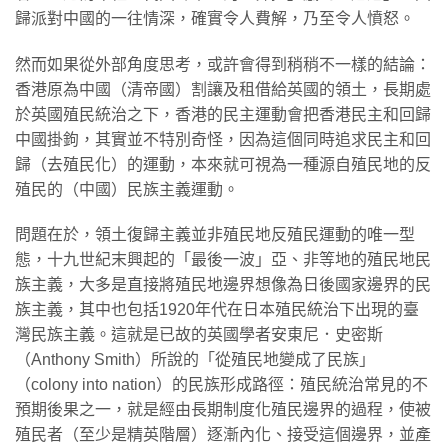
歸派對中國的一往情深，確實令人費解，乃至令人憤怒。
然而如果從外部角度思考，或許會得到稍稍不一樣的結論：
香港原為中國（清帝國）割讓及租借給英國的領土，長期處
於英國殖民統治之下，香港的民主運動會把香港民主和回歸
中國掛鉤，其實並不特別奇怪，因為這個同時追求民主和回
歸（去殖民化）的運動，本來就可視為一種源自殖民地的反
殖民的（中國）民族主義運動。
問題在於，領土復歸主義並非殖民地反殖民運動的唯一型
態，十九世紀末興起的「最後一波」亞、非等地的殖民地民
族主義，大多是直接將殖民地邊界想像為日後國家邊界的民
族主義，其中也包括1920年代在日本殖民統治下出現的臺
灣民族主義。這就是已故的英國學者安東尼．史密斯
（Anthony Smith）所說的「從殖民地變成了民族」
（colony into nation）的民族形成路徑：殖民統治常見的不
預期後果之一，就是經由長期制度化殖民邊界的過程，使被
殖民者（至少是精英階層）逐漸內化、接受這個邊界，並產