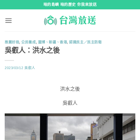
跳
咱的島嶼 咱的歷史 你我來放送
到
內
容
推薦好冊
,
公民養成
,
圖博、新疆、香港
,
認識民主／民主防衛
吳叡人：洪水之後
2023/03/12
吳叡人
洪水之後
吳叡人