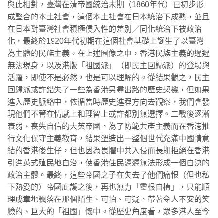
與此相對，臺灣在清帝國統治末期（1860年代）已初步形
成整合的本土社會，這個本土社會在日本統治下成熟，並且
在日本對臺灣社會積極侵入性的差別／同化統治下被政治
化，最終於1920年代初期在這個社會基礎上誕生了以臺灣
為主體的民族主義。在上述圖像之中，香港民族主義的遲遲
無法現身，以及港版「祖國派」（即民主回歸派）的登場與
活躍，即使不是必然，也是可以理解的。從結果觀之，民主
回歸派或許錯失了一些為香港另尋出路的歷史契機，但如果
進入歷史脈絡中，依循當時歷史進程方向去觀察，我們會發
現他們不管在情感上和理智上或許都別無選擇。二戰後逐漸
衰弱、喪失自信的大英帝國，為了防範共產主義而在香港推
行文化保守主義教育，結果塑造出一整個世代充滿中國情意
結的香港後生仔，但也因為畏懼中共入侵而長期拒絕在香港
引進英式殖民地自治，使香港住民遲遲無法形成一個自決的
政治主體。最終，這些帝國之子在失去了他們痛恨（但也私
下熱愛的）帝國庇護之後，再也無力「靈根自植」，只能順
理成章地飄落在那個陌生、可怕、可疑，帶著令人不安的笑
臉的、巨大的「祖國」懷中。從歷史角度看，眾多港人至今