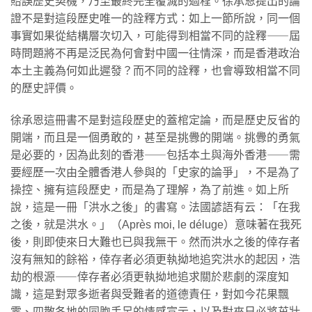
貽誤歷史契機，乃至最終完全覆滅的過程。徐承恩提出的論
證不是對這段歷史唯一的詮釋方式：如上一節所說，同一個
事實如果從結構層次切入，可能得到相當不同的詮釋⸺屆
時問題將不再是泛民為何會對中國一往情深，而是香港政治
本土主義為何如此遲發？而不同的詮釋，也會導致相當不同
的歷史評價。
徐承恩這冊書不是對這段歷史的蓋棺定論，而是歷史反省的
開端，而且是一個勇敢的，甚至是挑釁的開端。挑釁的勇氣
是必要的，因為此刻的香港⸺包括本土與海外香港⸺需
要經歷一次由全體香港人參與的「史家的論爭」，不是為了
操控、擁有這段歷史，而是為了理解，為了前進。如上所
說，這是一冊「洪水之後」的書寫。法國諺語有云：「在我
之後，就是洪水。」（Après moi, le déluge）意味著在我死
後，則即使來日大難也已與我無干。然而洪水之後的倖存者
沒有無知的餘裕，倖存者必須更執拗地追究洪水的起因，浩
劫的根源⸺倖存者必須更執拗地追求關於悲劇的深度知
識，這是對眾多逝者與受難者的道德責任，對如今花果飄
零、四散各地的同胞手足的情感宣示，以及對來日必將茁壯