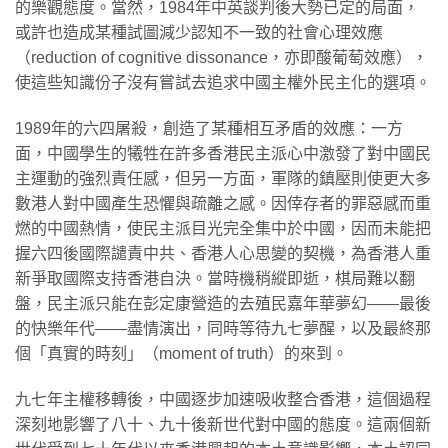
的樂觀態度。當然，1984年中英談判後大勢已定的局面，
或許也造成某種試圖減少認知不一致的社會心理效應
（reduction of cognitive dissonance，亦即酸葡萄效應），
使這些知識份子沒有嘗試去追求中國主權外民主化的選項。
1989年的六四屠殺，創造了某種相互矛盾的效應：一方
面，中國學生的犧牲在許多香港民主派心中激發了對中國民
主運動的強烈責任感，但另一方面，軍隊的鎮壓則使更大多
數港人對中國產生恐懼與疏離之感。因倖存者的罪惡感而重
燃的中國熱情，使民主派目光完全集中於中國，因而未能把
握六四後國際譴責中共、香港人心思變的契機，為香港人重
新爭取國際支持香港自決。當時機稍縱即逝，棋局難以翻
盤，民主派只能在彭定康營造的去殖民嘉年華夢幻——最後
的快樂年代——盡情演出，同時等待九七夢醒，以及最終那
個「真實的時刻」（moment of truth）的來到。
九七年主權移轉後，中國逐步加速吸收整合香港，這個過程
深刻地影響了八十、九十後新世代對中國的態度。這兩個新