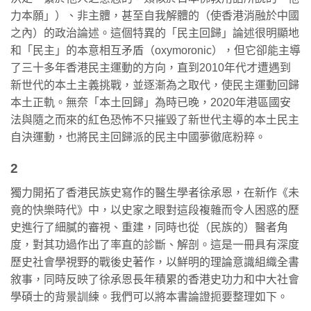
力本願」）、非主體，甚至自我解體的（使香港消融於中國
之內）的政治論述。這個特異的「民主回歸」論述很明顯地
和「民主」的本意相互矛盾（oxymoronic），但它卻能主導
了三十多年香港民主運動的方向，直到2010年代才遭遇到
新世代的本土主義挑戰，並逐漸為之取代，使民主運動回歸
本土正軌。無奈「本土回歸」為時已晚，2020年港區國安
法與隨之而來的紅色恐怖不只摧毀了新世代主導的本土民主
自決運動，也將民主回歸派的民主中國夢徹底粉粹。
2
獨力開拓了香港民族史寫作的醫生學者徐承恩，在新作《未
竟的快樂時代》中，以史家之眼對這段複雜而令人困惑的歷
史進行了細膩的審視、重建，同時也從（民族的）醫者角
度，對其功過作出了率直的診斷、解剖。這是一冊具有深度
歷史社會學視野的戰後史著作，以鮮明的理論意識組織全書
敘事，同時反映了徐承恩長年積累的香港史功力和中大社會
學碩士的背景訓練。我們可以將本書論證扼要整理如下。