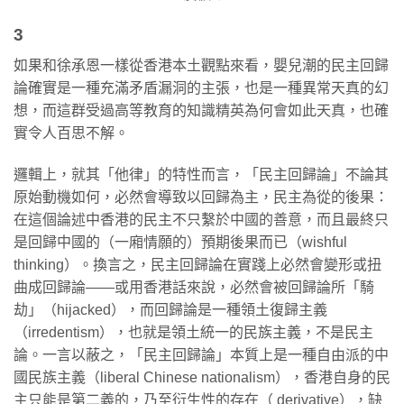
3
如果和徐承恩一樣從香港本土觀點來看，嬰兒潮的民主回歸
論確實是一種充滿矛盾漏洞的主張，也是一種異常天真的幻
想，而這群受過高等教育的知識精英為何會如此天真，也確
實令人百思不解。
邏輯上，就其「他律」的特性而言，「民主回歸論」不論其
原始動機如何，必然會導致以回歸為主，民主為從的後果：
在這個論述中香港的民主不只繫於中國的善意，而且最終只
是回歸中國的（一廂情願的）預期後果而已（wishful
thinking）。換言之，民主回歸論在實踐上必然會變形或扭
曲成回歸論——或用香港話來說，必然會被回歸論所「騎
劫」（hijacked），而回歸論是一種領土復歸主義
（irredentism），也就是領土統一的民族主義，不是民主
論。一言以蔽之，「民主回歸論」本質上是一種自由派的中
國民族主義（liberal Chinese nationalism），香港自身的民
主只能是第二義的，乃至衍生性的存在（ derivative），缺