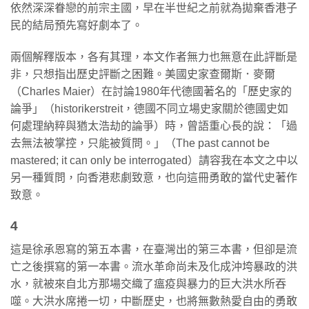
依然深深眷戀的前宗主國，早在半世紀之前就為拋棄香港子
民的結局預先寫好劇本了。
兩個解釋版本，各有其理，本文作者無力也無意在此評斷是
非，只想指出歷史評斷之困難。美國史家查爾斯．麥爾
（Charles Maier）在討論1980年代德國著名的「歷史家的
論爭」（historikerstreit，德國不同立場史家關於德國史如
何處理納粹與猶太浩劫的論爭）時，曾語重心長的說：「過
去無法被掌控，只能被質問。」（The past cannot be
mastered; it can only be interrogated）請容我在本文之中以
另一種質問，向香港悲劇致意，也向這冊勇敢的當代史著作
致意。
4
這是徐承恩寫的第五本書，在臺灣出的第三本書，但卻是流
亡之後撰寫的第一本書。流水革命尚未及化成沖垮暴政的洪
水，就被來自北方那場交織了瘟疫與暴力的巨大洪水所吞
噬。大洪水席捲一切，中斷歷史，也將無數熱愛自由的勇敢