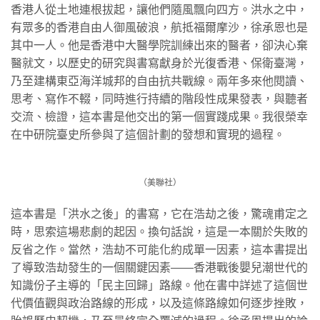
香港人從土地連根拔起，讓他們隨風飄向四方。洪水之中，
有眾多的香港自由人御風破浪，航抵福爾摩沙，徐承恩也是
其中一人。他是香港中大醫學院訓練出來的醫者，卻決心棄
醫就文，以歷史的研究與書寫獻身於光復香港、保衛臺灣，
乃至建構東亞海洋城邦的自由抗共戰線。兩年多來他閱讀、
思考、寫作不輟，同時進行持續的階段性成果發表，與聽者
交流、檢證，這本書是他交出的第一個實踐成果。我很榮幸
在中研院臺史所參與了這個計劃的發想和實現的過程。
（美聯社）
這本書是「洪水之後」的書寫，它在浩劫之後，驚魂甫定之
時，思索這場悲劇的起因。換句話說，這是一本關於失敗的
反省之作。當然，浩劫不可能化約成單一因素，這本書提出
了導致浩劫發生的一個關鍵因素——香港戰後嬰兒潮世代的
知識份子主導的「民主回歸」路線。他在書中詳述了這個世
代價值觀與政治路線的形成，以及這條路線如何逐步挫敗，