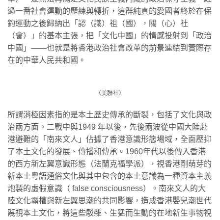
過一番社會運動的歷練與轉折，這群純真的愛國者終於在保
釣運動之後歸納出「認（識）祖（國），關（心）社
（會）」的基本主張，把「文化中國」的情感投射到「政治
中國」——也就是將香港政治社會改革的前景連結到實際存
在的中華人民共和國。
（美聯社）
所謂消極因素指的是本土歷史傳承的斷裂，包括了文化與政
治兩方面。二戰中與1949 年以後，先後兩波從中國大陸赴
港避難的「南來文人」佔據了香港意識形態場域，全面壓抑
了本土文化的發展、傳播和傳承。1960年代以後傳入香港
的西方新左翼意識形態（法蘭克福學派），視香港剛萌芽的
新本土粵語通俗文化與其中包含的本土意識為一種資本主義
炮製的虛假意識（ false consciousness）。南來文人的大
陸文化霸權與新左翼思潮的共同影響，造成香港嬰兒潮世代
蔑視本土文化，將這些駁雜、生猛而生動的在地新生事物視