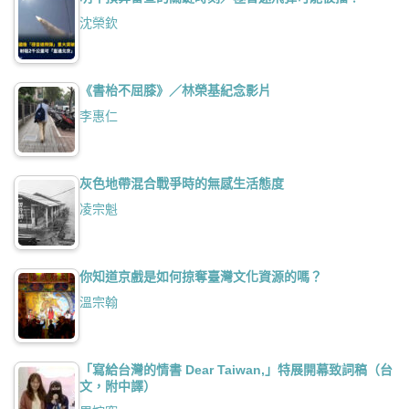
沈榮欽
《書枱不屈膝》／林榮基紀念影片
李惠仁
灰色地帶混合戰爭時的無感生活態度
凌宗魁
你知道京戲是如何掠奪臺灣文化資源的嗎？
溫宗翰
「寫給台灣的情書 Dear Taiwan,」特展開幕致詞稿（台
文，附中譯）