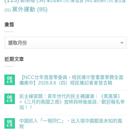
鄭南榕
(54)
陳澄波
(40)
黃文雄
陳文成事件
(25)
霧社事件
(25)
黨外運動
(85)
(31)
彙整
彙
整
近期文章
【NCC廿年首度零委員，經民連示警重要業務全面
06
8 月
癱瘓中】2026.8.6（四）經民連記者會發言稿
在
尚
〈【NCC
無
民主練習題：青年世代的民主補課潮｜《黑風箏》
廿
06
留
年
言
8 月
×《三月的南國之南》放映與映後座談／歡迎報名參
首
加！！
度
零
在
尚
委
〈民
無
員，
中國抓人「一視同仁」，出入境中國都是未知的風
主
06
留
經
練
言
8 月
險
民
習
連