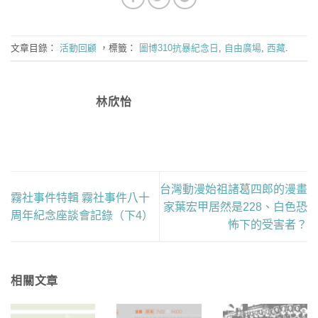
文章目錄：
活動回顧
，標籤：
圖博310抗暴紀念日
,
自由廣場
,
西藏
.
林欣怡
台灣動漫始祖諸葛四郎的漫畫
霧社事件特輯 霧社事件八十
家葉宏甲居然是228、白色恐
周年紀念座談會記錄（下4）
怖下的受害者？
相關文章