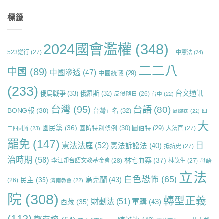
標籤
2024國會濫權
(348)
523遊行
(27)
一中憲法
(24)
二二八
中國
(89)
中國滲透
(47)
中國統戰
(29)
(233)
台文通訊
俄烏戰爭
(33)
俄羅斯
(32)
反侵略日
(26)
台中
(22)
台灣
(95)
台語
(80)
BONG報
(38)
台灣正名
(32)
周婉窈
(22)
四
大
國民黨
(36)
國防特別條例
(30)
圖伯特
(29)
大法官
(27)
二四刺蔣
(23)
罷免
(147)
日
憲法法庭
(52)
憲法訴訟法
(40)
抵抗史
(27)
治時期
(58)
林宅血案
(37)
李江却台語文教基金會
(28)
林茂生
(27)
母語
立法
白色恐怖
(65)
烏克蘭
(43)
民主
(35)
(26)
濟南教會
(22)
院
(308)
轉型正義
財劃法
(51)
軍購
(43)
西藏
(35)
(113)