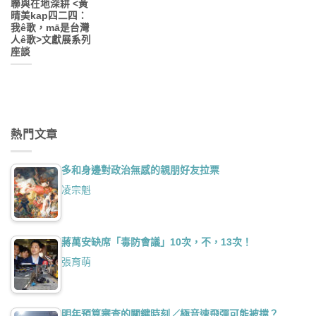
聯與在地深耕 <黃
晴美kap四二四：
我ê歌，mā是台灣
人ê歌>文獻展系列
座談
熱門文章
多和身邊對政治無感的親朋好友拉票
凌宗魁
蔣萬安缺席「毒防會議」10次，不，13次！
張育萌
明年預算審查的關鍵時刻／極音速飛彈可能被擋？