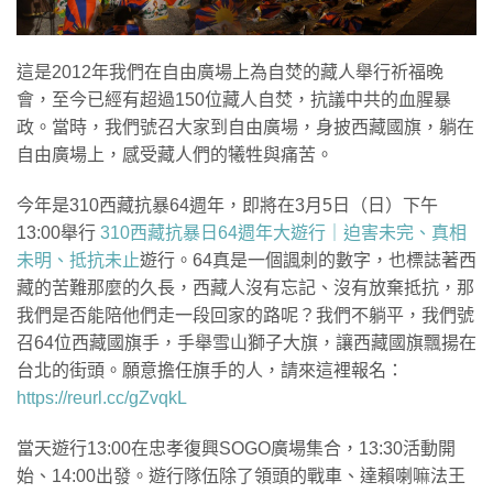
這是2012年我們在自由廣場上為自焚的藏人舉行祈福晚
會，至今已經有超過150位藏人自焚，抗議中共的血腥暴
政。當時，我們號召大家到自由廣場，身披西藏國旗，躺在
自由廣場上，感受藏人們的犧牲與痛苦。
今年是310西藏抗暴64週年，即將在3月5日（日）下午
13:00舉行
310西藏抗暴日64週年大遊行｜迫害未完、真相
未明、抵抗未止
遊行。64真是一個諷刺的數字，也標誌著西
藏的苦難那麼的久長，西藏人沒有忘記、沒有放棄抵抗，那
我們是否能陪他們走一段回家的路呢？我們不躺平，我們號
召64位西藏國旗手，手舉雪山獅子大旗，讓西藏國旗飄揚在
台北的街頭。願意擔任旗手的人，請來這裡報名：
https://reurl.cc/gZvqkL
當天遊行13:00在忠孝復興SOGO廣場集合，13:30活動開
始、14:00出發。遊行隊伍除了領頭的戰車、達賴喇嘛法王