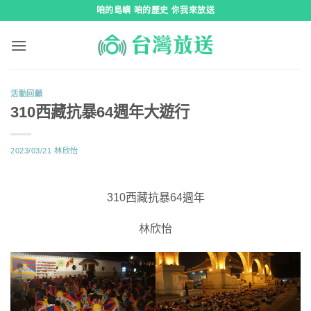
跳
咱的島嶼 咱的歷史 你我來放送
到
內
容
活動回顧
310西藏抗暴64週年大遊行
2023/03/21
林欣怡
310西藏抗暴64週年
林欣怡