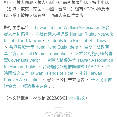
相、西藏大國旗、藏人小隊、64面西藏國旗隊、抗中小隊
（香港、東突、南蒙、中國、台灣…）還有NGO小隊及市
民小隊！歡迎大家參與！也請大家幫忙宣傳。
遊行主辦單位：
Taiwan Tibetan Welfare Association 在台
藏人福利協會
、
西藏台灣人權連線 Human Rights Network
for Tibet and Taiwan
、
Students for a Free Tibet – Taiwan
、
香港邊城青年 Hong Kong Outlanders
、
民間司法改革
基金會 Judicial Reform Foundation
、
人權公約施行監督聯
盟Covenants Watch
、
台灣人權促進會 Taiwan Association
for Human Rights
、
台灣廢除死刑推動聯盟 TAEDP
、
台
灣圖博之友會 Taiwan Friends of Tibet
、
永社 Taiwan
Forever Association
、 ＠亞洲公民未來協會 、
華人民主書
院協會
、
經濟民主連合
….
（本文轉載自：林欣怡 2023/03/01
臉書貼文
）