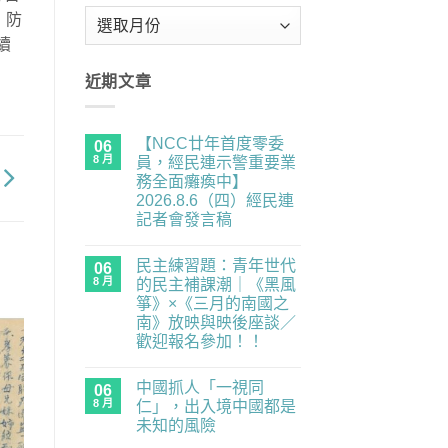
彙
，防
整
續
近期文章
【NCC廿年首度零委
06
8 月
員，經民連示警重要業
務全面癱瘓中】
2026.8.6（四）經民連
記者會發言稿
在
尚
〈【NCC
無
民主練習題：青年世代
廿
06
留
年
言
8 月
的民主補課潮｜《黑風
首
箏》×《三月的南國之
度
零
南》放映與映後座談／
委
歡迎報名參加！！
員，
經
在
尚
民
〈民
無
連
中國抓人「一視同
主
06
留
示
練
言
8 月
仁」，出入境中國都是
警
習
重
未知的風險
題：
要
青
在
尚
業