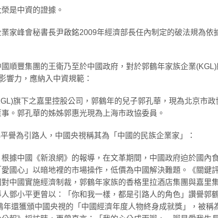
大榮是中資的證據。
業家峰會秘書長尹啟銘2009年經濟部長任內制定的破法規為依
國順豐集團的王衛乃至於中國政府，對於郭鶴年家族企業(KGL)
大影響力，應納入中資規範：
(KGL)旗下之嘉里控股公司，郭鶴年的兒子郭孔華，現為北京市政
董事。郭孔華的姊姊郭惠光現為上海市政協委員。
鄧小平譽為引路人，中國央視稱其為「中國的民族企業家」：
：根據中國《新浪網》的報導，在文革期間，中國政府迫於國內
「愛國心」以暗地裡的市場操作，低價為中國解決難題。《關鍵
國對中國實施經濟制裁，郭鶴年家族的香格里拉酒店集團與嘉里
導人鄧小平更曾以：「你和我一樣，都是引路人的角色」讚譽郭
郭鶴年還獲頒中國央視的「中國經濟年度人物終身成就獎」，被稱