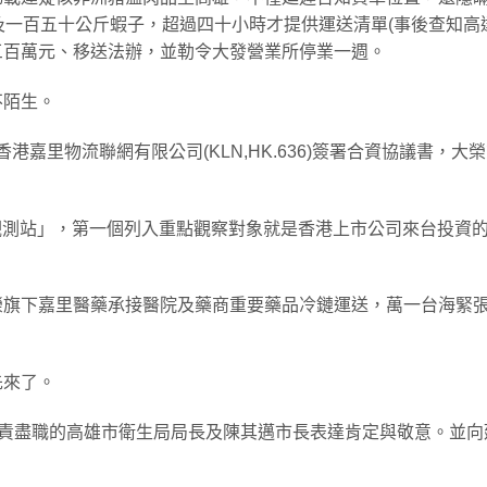
及一百五十公斤蝦子，超過四十小時才提供運送清單(事後查知高
榮三百萬元、移送法辦，並勒令大發營業所停業一週。
不陌生。
香港嘉里物流聯網有限公司(KLN,HK.636)簽署合資協議書，大
資觀測站」，第一個列入重點觀察對象就是香港上市公司來台投資
榮旗下嘉里醫藥承接醫院及藥商重要藥品冷鏈運送，萬一台海緊
先來了。
負責盡職的高雄市衛生局局長及陳其邁市長表達肯定與敬意。並向