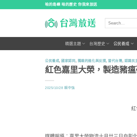
跳
咱的島嶼 咱的歷史 你我來放送
到
內
容
精選主題
台灣歷史
公民養成
公民養成
,
國家認同
,
獨裁的進化與反撲
,
當代台灣
,
認識民
紅色嘉里大榮，製造豬瘟
2025/10/28
賴中強
紅
媒體報導：嘉里大榮物流十月廿三日自彰