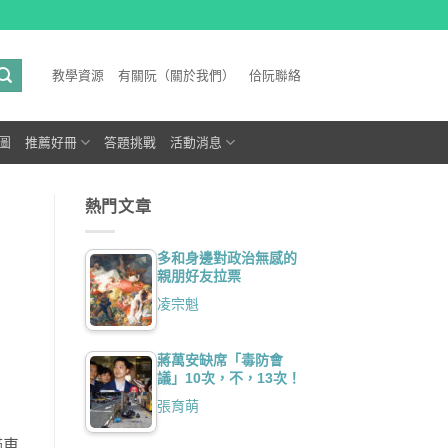
教學資源
有關阮（關於我們）
佮阮聯絡
圖
推薦好冊
答題挑戰
活動消息
熱門文章
多和身邊對政治無感的
親朋好友拉票
凌宗魁
蔣萬安缺席「毒防會
議」10次，不，13次！
張育萌
瞞車