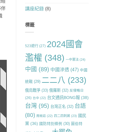
灣經
夥伴
講座紀錄
(8)
職
標籤
2024國會
523遊行
(27)
濫權
(348)
一中憲法
(24)
中國
(89)
中國滲透
(47)
中國
二二八
(233)
統戰
(29)
俄烏戰爭
(33)
俄羅斯
(32)
反侵略日
台文通訊BONG報
(38)
(26)
台中
(22)
台灣
(95)
台語
台灣正名
(32)
(80)
國民
周婉窈
(22)
四二四刺蔣
(23)
黨
(36)
國防特別條例
(30)
圖伯特