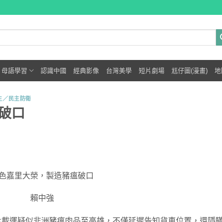
母語學習
認識中國
經典影像
台灣美學
短片劇場
尪仔圖(漫畫)
地
主／民主防衛
破口
色嘉里大榮，製造豬瘟破口
賴中強
化載運疑似非洲豬瘟肉品至高雄，不僅延遲告知貨車位置，還隱