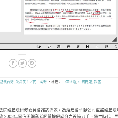
當代台灣
,
認識民主／民主防衛
，標籤：
中國滲透
,
中資問題
,
豬瘟
.
法院破產法研修委員會諮詢專家，為經建會草擬公司重整破產法
戰-2003年電信固網業者經營權假處分之役操刀手。學生時代，