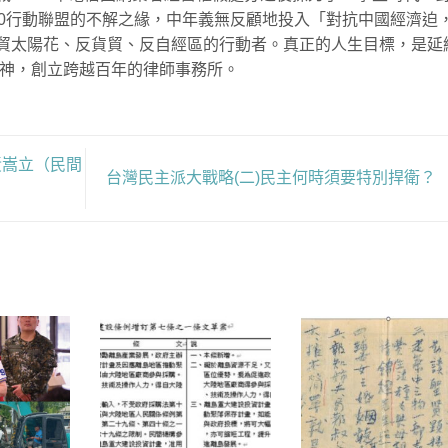
00行動聯盟的不解之緣，中年義無反顧地投入「對抗中國經濟迫
貿太陽花、反貨貿、反自經區的行動者。真正的人生目標，是延
精神，創立跨越百年的律師事務所。
黃嵩立（民間
台灣民主派大戰略(二)民主何時須要特別捍衛？