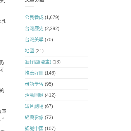
長的
公民養成
(1,679)
水乳
台灣歷史
(2,292)
台灣美學
(70)
地圖
(21)
尪仔圖(漫畫)
(13)
仍
可
推薦好冊
(146)
母語學習
(95)
)的
活動回顧
(412)
短片劇場
(67)
倉庫
經典影像
(72)
人。
認識中國
(107)