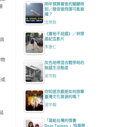
明年預算審查的關鍵時
達
刻／極音速飛彈可能被
擋？
沈榮欽
《書枱不屈膝》／林榮
基紀念影片
榮貨
李惠仁
的物
灰色地帶混合戰爭時的
無感生活態度
凌宗魁
張或
你知道京戲是如何掠奪
臺灣文化資源的嗎？
溫宗翰
延
「寫給台灣的情書
Dear Taiwan,」特展開