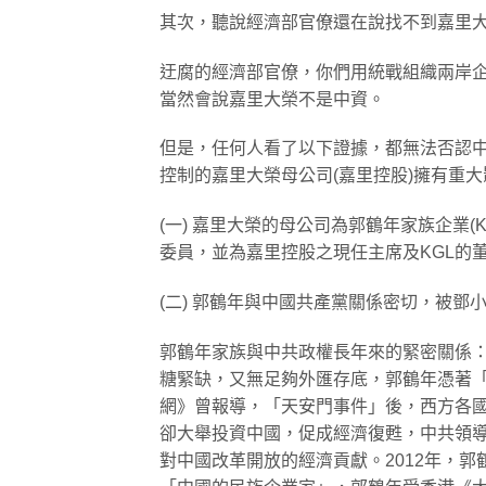
其次，聽說經濟部官僚還在說找不到嘉里
迂腐的經濟部官僚，你們用統戰組織兩岸企
當然會說嘉里大榮不是中資。
但是，任何人看了以下證據，都無法否認中
控制的嘉里大榮母公司(嘉里控股)擁有重
(一) 嘉里大榮的母公司為郭鶴年家族企業
委員，並為嘉里控股之現任主席及KGL的
(二) 郭鶴年與中國共產黨關係密切，被
郭鶴年家族與中共政權長年來的緊密關係
糖緊缺，又無足夠外匯存底，郭鶴年憑著
網》曾報導，「天安門事件」後，西方各
卻大舉投資中國，促成經濟復甦，中共領
對中國改革開放的經濟貢獻。2012年，