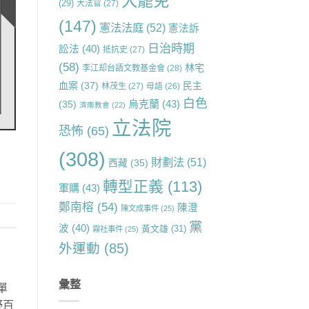
大罷免
(29)
大法官
(27)
(147)
憲法法庭
(52)
憲法訴
日治時期
訟法
(40)
抵抗史
(27)
(58)
林宅
李江却台語文教基金會
(28)
血案
(37)
民主
林茂生
(27)
母語
(26)
白色
烏克蘭
(43)
(35)
濟南教會
(22)
立法院
恐怖
(65)
(308)
財劃法
(51)
西藏
(35)
轉型正義
(113)
軍購
(43)
鄭南榕
(54)
陳澄
陳文成事件
(25)
黨
波
(40)
黃文雄
(31)
霧社事件
(25)
外運動
(85)
彙整
單
野百