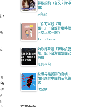
幕致詞稿（台文，附中
譯）
周婉窈
據，
「你可以說『國
語』」：台語什麼時候
可以正常一點？
所
Tân Io̍k-suan
內政部聲請「解散統促
協
黨」設下台灣重要國安
防線
黑熊學院
全世界最孤獨的島嶼：
食用
如何應付中國的灰色策
略
評論
沈榮欽
集團
鶴年
為
文章分類