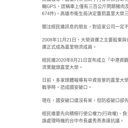
輛GPS，謊稱車上僅有三百公斤問題豬肉
674件)，高雄市衛生局決定重罰嘉里大
關注經民連訊息的朋友，對這家公司一定
2008年11月21日，大榮貨運之主要股東與
運正式成為嘉里物流成員。
經民連2020年8月21日宣布成立「中港
流業龍頭嘉里大榮。
日前，多家媒體報導有中資背景的嘉里大
戰爭時，恐成國安破口。
現在，國安破口還沒有來，但防疫破口卻
經民連要先向積極行使公權力(行政權)、
誤處理時機的台中市長盧秀燕表達抗議。