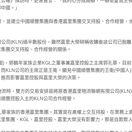
大公報》採訪時，更曾直言：「我的心分成兩瓣，一瓣是愛我生
鄉中國。」
里物流，並建立中國順豐集團與香港嘉里集團交叉持股、合作經營，
限公司(KLN)過半數股份，雖然嘉里大榮辯稱收購後該公司已脫離
里集團交叉持股、合作經營的關係。
如下圖)，郭鶴年家族企業KGL之董事兼嘉里控股之主席郭孔華，目前
而KLN公司的主席正是王衛。顯見中國順豐集團的王衛(中國人)
，進而影響嘉里控股與嘉里大榮的決策。
里物流時，雙方的交易安排是將原香港嘉里物流聯網有限公司(KLN
順豐控股入主的KLN公司合作經營。
/郭孔華家族的香港嘉里集團，其實是在產權上交互持股，在業務上
里集團、KGL、嘉里控股、嘉里大榮沒有影響力，那是自欺欺