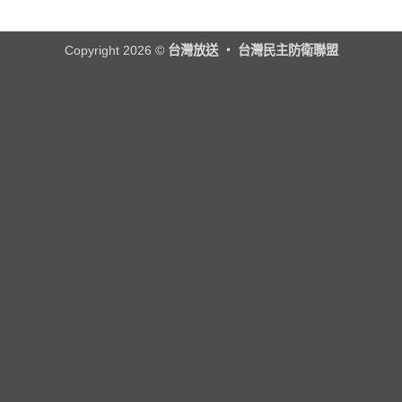
2026.8.6（四）
場
口
生》
經
次
水，
／
民
公
淹
歡
連
告
沒
迎
記
Copyright 2026 ©
台灣放送 ‧ 台灣民主防衛聯盟
／
廠
報
者
歡
商
名
會
迎
責
參
採
報
任】
加！！〉
訪
名
台
中
通
參
灣
知〉
加！！〉
經
中
中
濟
民
主
連
合
三
提
醒
（2026.8.5
經
民
連
記
者
會
採
訪
通
知）〉
中