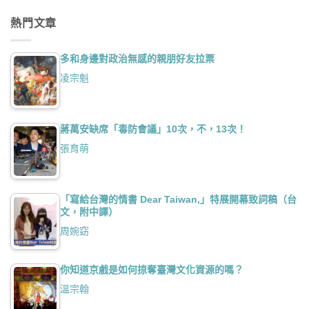
熱門文章
多和身邊對政治無感的親朋好友拉票
凌宗魁
蔣萬安缺席「毒防會議」10次，不，13次！
張育萌
「寫給台灣的情書 Dear Taiwan,」特展開幕致詞稿（台
文，附中譯）
周婉窈
你知道京戲是如何掠奪臺灣文化資源的嗎？
溫宗翰