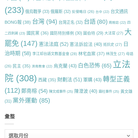
(233)
台文通訊
俄烏戰爭
(33)
俄羅斯
(32)
反侵略日
(26)
台中
(22)
台灣
(94)
台語
(80)
BONG報
(38)
台灣正名
(32)
周婉窈
(22)
四
大
國民黨
(36)
國防特別條例
(30)
圖伯特
(29)
大法官
(27)
二四刺蔣
(23)
罷免
(147)
日
憲法法庭
(52)
憲法訴訟法
(40)
抵抗史
(27)
治時期
(58)
林宅血案
(37)
李江却台語文教基金會
(28)
林茂生
(27)
母語
立法
白色恐怖
(65)
烏克蘭
(43)
民主
(35)
(26)
濟南教會
(22)
院
(308)
轉型正義
財劃法
(51)
軍購
(43)
西藏
(35)
(112)
鄭南榕
(54)
陳澄波
(40)
黃文雄
陳文成事件
(25)
霧社事件
(25)
黨外運動
(85)
(31)
彙整
彙