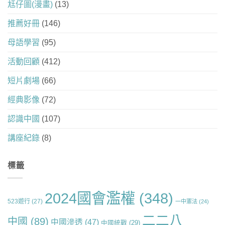
尪仔圖(漫畫)
(13)
推薦好冊
(146)
母語學習
(95)
活動回顧
(412)
短片劇場
(66)
經典影像
(72)
認識中國
(107)
講座紀錄
(8)
標籤
2024國會濫權
(348)
523遊行
(27)
一中憲法
(24)
二二八
中國
(89)
中國滲透
(47)
中國統戰
(29)