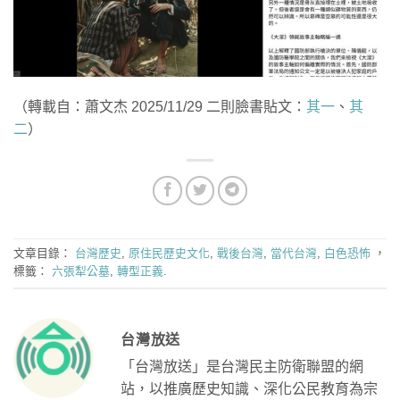
（轉載自：蕭文杰 2025/11/29 二則臉書貼文：
其一
、
其
二
）
文章目錄：
台灣歷史
,
原住民歷史文化
,
戰後台灣
,
當代台灣
,
白色恐怖
，
標籤：
六張犁公墓
,
轉型正義
.
台灣放送
「台灣放送」是台灣民主防衛聯盟的網
站，以推廣歷史知識、深化公民教育為宗