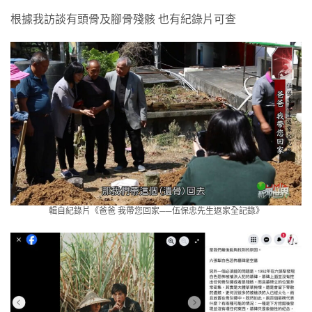
根據我訪談有頭骨及腳骨殘骸 也有紀錄片可查
輯自紀錄片《爸爸 我帶您回家──伍保忠先生返家全記錄》