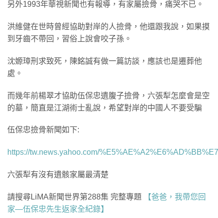
另外1993年華視新聞也有報導，有家屬撿骨，痛哭不已。
洪維健在世時曾經協助對岸的人撿骨，他還跟我說，如果摸
到牙齒不帶回，習俗上說會咬子孫。
沈嫄璋刑求致死，陳銘誠有做一篇訪談，應該也是遷葬他
處。
而幾年前楊翠才協助伍保忠遺腹子撿骨，六張犁怎麼會是空
的墓，簡直是江湖術士亂說，希望對岸的中國人不要受騙
伍保忠撿骨新聞如下:
https://tw.news.yahoo.com/%E5%AE%A2%E6%AD%BB
六張犁有沒有遺骸家屬最清楚
請搜尋LiMA新聞世界第288集 完整專題
【爸爸，我帶您回
家—伍保忠先生返家全紀錄】