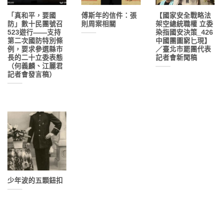
「真和平，要國
傅斯年的信件：張
【國家安全戰略法
防」數十民團號召
則周案相關
架空總統職權 立委
523遊行——支持
染指國安決策_426
第二次國防特別條
中國團圖窮匕現】
例，要求參選縣市
／臺北市罷團代表
長的二十立委表態
記者會新聞稿
（何義麟、江麗君
記者會發言稿）
少年波的五顆鈕扣