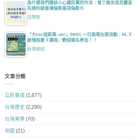
為什麼我們應該小心國民黨的作法：普丁進攻烏克蘭首
先做的就是澤倫斯基深偽影片
沈榮欽
「大tūn埕起事–ah!」08/01 一日兩場台語活動：BLＸ
談情說愛Ｘ講冊／歡迎報名參加！！
台灣放送
文章分類
公民養成
(1,677)
台灣歷史
(2,290)
台灣美學
(70)
地圖
(21)