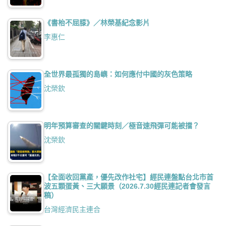
《書枱不屈膝》／林榮基紀念影片
李惠仁
全世界最孤獨的島嶼：如何應付中國的灰色策略
沈榮欽
明年預算審查的關鍵時刻／極音速飛彈可能被擋？
沈榮欽
【全面收回黨產，優先改作社宅】經民連盤點台北市首
波五顆蛋黃、三大願景（2026.7.30經民連記者會發言
稿）
台灣經濟民主連合