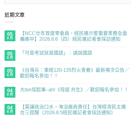
整
近期文章
【NCC廿年首度零委員，經民連示警重要業務全面
05
8 月
癱瘓中】2026.8.6（四）經民連記者會採訪通知
在
尚
〈【NCC
無
「可是考試就是國語」：請說國語
廿
05
留
年
言
8 月
在
尚
首
〈「可
無
度
是
留
零
《台灣兵：東經120-135烈火青春》最新場次公告／
05
考
言
委
試
8 月
歡迎報名參加！！
員，
就
經
在
尚
是
民
〈《台
無
國
連
大tūn埕起事–ah!《母語 共生》／歡迎報名參加！！
灣
04
留
語」：
示
兵：
言
請
8 月
在
警
尚
東
說
〈大
重
無
經
國
tūn
要
留
120-
語〉
【莫讓政治口水，淹沒廠商責任】台灣經濟民主連
04
埕
業
言
135
中
起
8 月
務
合三提醒（2026.8.5經民連記者會採訪通知）
烈
事
全
火
在
尚
–
面
青
〈【莫
無
ah!
癱
春》
讓
留
《母
瘓
最
政
言
語
中】
新
治
共