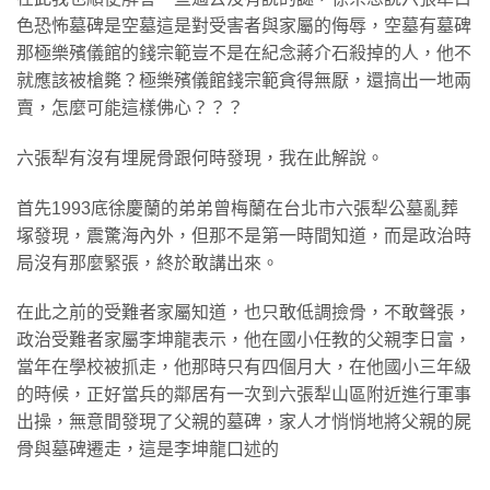
色恐怖墓碑是空墓這是對受害者與家屬的侮辱，空墓有墓碑
那極樂殯儀館的錢宗範豈不是在紀念蔣介石殺掉的人，他不
就應該被槍斃？極樂殯儀館錢宗範貪得無厭，還搞出一地兩
賣，怎麼可能這樣佛心？？？
六張犁有沒有埋屍骨跟何時發現，我在此解說。
首先1993底徐慶蘭的弟弟曾梅蘭在台北市六張犁公墓亂葬
塚發現，震驚海內外，但那不是第一時間知道，而是政治時
局沒有那麼緊張，終於敢講出來。
在此之前的受難者家屬知道，也只敢低調撿骨，不敢聲張，
政治受難者家屬李坤龍表示，他在國小任教的父親李日富，
當年在學校被抓走，他那時只有四個月大，在他國小三年級
的時候，正好當兵的鄰居有一次到六張犁山區附近進行軍事
出操，無意間發現了父親的墓碑，家人才悄悄地將父親的屍
骨與墓碑遷走，這是李坤龍口述的