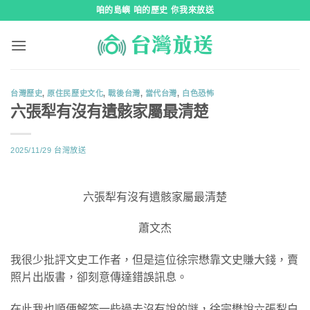
跳
咱的島嶼 咱的歷史 你我來放送
到
內
容
台灣歷史
,
原住民歷史文化
,
戰後台灣
,
當代台灣
,
白色恐怖
六張犁有沒有遺骸家屬最清楚
2025/11/29
台灣放送
六張犁有沒有遺骸家屬最清楚
蕭文杰
我很少批評文史工作者，但是這位徐宗懋靠文史賺大錢，賣
照片出版書，卻刻意傳達錯誤訊息。
在此我也順便解答一些過去沒有說的謎，徐宗懋說六張犁白