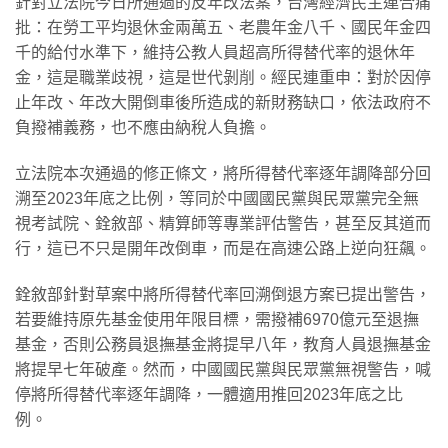
針對立法院今日所通過的反年改法案，台灣經濟民主連合痛
批：在勞工平均退休金兩萬五、老農年金八千、國民年金四
千的給付水準下，維持公教人員超高所得替代率的退休年
金，這是職業歧視，這是世代剝削。經民連重申：對於因停
止年改、年改大開倒車後所造成的新財務缺口，依法政府不
負撥補義務，也不應由納稅人負擔。
​立法院本次通過的修正條文，將所得替代率逐年調降部分回
溯至2023年底之比例，等同於中國國民黨與民眾黨完全無
視考試院、銓敘部、精算師等專業評估警告，甚至反其道而
行，這已不只是開年改倒車，而是在高速公路上逆向狂飆。
​銓敘部針對草案中將所得替代率回溯倒退方案已提出警告，
若要維持原先基金使用年限目標，需撥補6970億元至退撫
基金，否則公務員退撫基金將提早八年，教育人員退撫基金
將提早七年破產。然而，中國國民黨與民眾黨無視警告，喊
停將所得替代率逐年調降，一體適用推回2023年底之比
例。