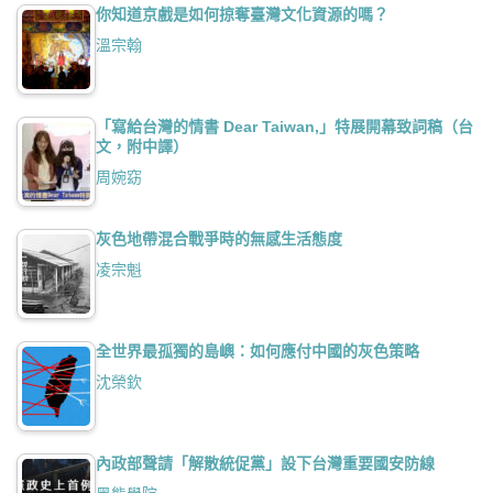
你知道京戲是如何掠奪臺灣文化資源的嗎？
溫宗翰
「寫給台灣的情書 Dear Taiwan,」特展開幕致詞稿（台
文，附中譯）
周婉窈
灰色地帶混合戰爭時的無感生活態度
凌宗魁
全世界最孤獨的島嶼：如何應付中國的灰色策略
沈榮欽
內政部聲請「解散統促黨」設下台灣重要國安防線