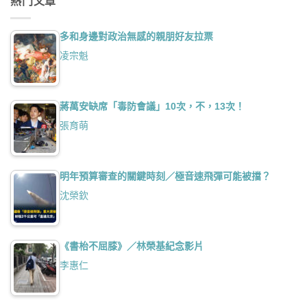
熱門文章
多和身邊對政治無感的親朋好友拉票
凌宗魁
蔣萬安缺席「毒防會議」10次，不，13次！
張育萌
明年預算審查的關鍵時刻／極音速飛彈可能被擋？
沈榮欽
《書枱不屈膝》／林榮基紀念影片
李惠仁