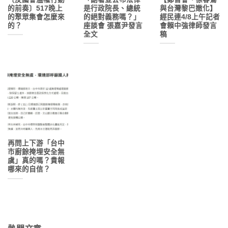
的前奏〕517晚上
是行政院長、總統
與台灣黎巴嫩化】
的聚眾集會怎麼來
的絕對義務嗎？」
經民連4/8上午記者
的？
座談會 張嘉尹發言
會賴中強律師發言
全文
稿
再問上下游「台中
市廚餘掩埋安全無
虞」真的嗎？貴報
哪來的自信？