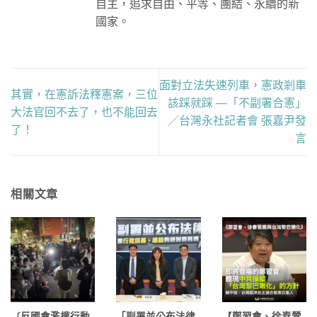
自主，追求自由、平等、團結、永續的新
國家。
面對立法失速列車，憲政剎車
其實，在憲訴法釋憲案，三位
該踩就踩 —「不副署合憲」
大法官回不去了，也不能回去
／台灣永社記者會 張嘉尹發
了！
言
相關文章
〔反國會濫權行動
「副署並公布法律
【鄭習會、徐春鶯