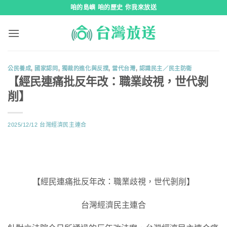
跳
咱的島嶼 咱的歷史 你我來放送
到
內
容
公民養成
,
國家認同
,
獨裁的進化與反撲
,
當代台灣
,
認識民主／民主防衛
【經民連痛批反年改：職業歧視，世代剝
削】
2025/12/12
台灣經濟民主連合
【經民連痛批反年改：職業歧視，世代剝削】
台灣經濟民主連合