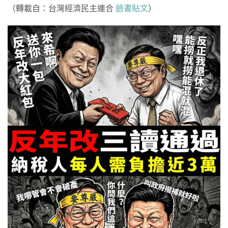
​（轉載自：台灣經濟民主連合
臉書貼文
）