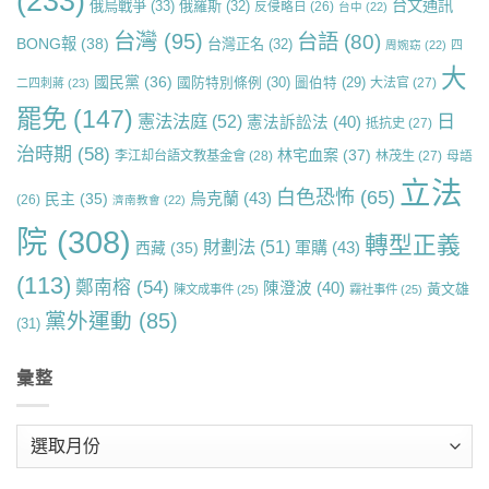
(233)
台文通訊
俄烏戰爭
(33)
俄羅斯
(32)
反侵略日
(26)
台中
(22)
台灣
(95)
台語
(80)
BONG報
(38)
台灣正名
(32)
周婉窈
(22)
四
大
國民黨
(36)
國防特別條例
(30)
圖伯特
(29)
大法官
(27)
二四刺蔣
(23)
罷免
(147)
日
憲法法庭
(52)
憲法訴訟法
(40)
抵抗史
(27)
治時期
(58)
林宅血案
(37)
李江却台語文教基金會
(28)
林茂生
(27)
母語
立法
白色恐怖
(65)
烏克蘭
(43)
民主
(35)
(26)
濟南教會
(22)
院
(308)
轉型正義
財劃法
(51)
軍購
(43)
西藏
(35)
(113)
鄭南榕
(54)
陳澄波
(40)
黃文雄
陳文成事件
(25)
霧社事件
(25)
黨外運動
(85)
(31)
彙整
彙
整