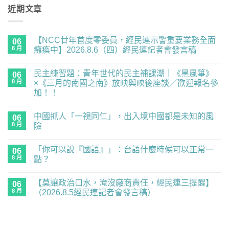
近期文章
【NCC廿年首度零委員，經民連示警重要業務全面
06
8 月
癱瘓中】2026.8.6（四）經民連記者會發言稿
在
尚
〈【NCC
無
民主練習題：青年世代的民主補課潮｜《黑風箏》
廿
06
留
年
言
8 月
×《三月的南國之南》放映與映後座談／歡迎報名參
首
加！！
度
零
在
尚
委
〈民
無
員，
中國抓人「一視同仁」，出入境中國都是未知的風
主
06
留
經
練
言
8 月
險
民
習
連
題：
在
尚
示
青
〈中
無
警
「你可以說『國語』」：台語什麼時候可以正常一
年
國
06
留
重
世
抓
言
8 月
點？
要
代
人
業
的
「一
在
尚
務
民
視
〈「你
無
全
【莫讓政治口水，淹沒廠商責任，經民連三提醒】
主
同
可
06
留
面
補
仁」，
以
言
8 月
（2026.8.5經民連記者會發言稿）
癱
課
出
說
瘓
潮
入
『國
在
尚
中】
｜
境
語』」：
〈【莫
無
2026.8.6（四）
《黑
中
台
讓
留
經
風
國
語
政
言
民