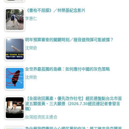
《書枱不屈膝》／林榮基紀念影片
李惠仁
明年預算審查的關鍵時刻／極音速飛彈可能被擋？
沈榮欽
全世界最孤獨的島嶼：如何應付中國的灰色策略
沈榮欽
【全面收回黨產，優先改作社宅】經民連盤點台北市首
波五顆蛋黃、三大願景（2026.7.30經民連記者會發言
稿）
台灣經濟民主連合
為什麼我們應該小心國民黨的作法：普丁進攻烏克蘭首