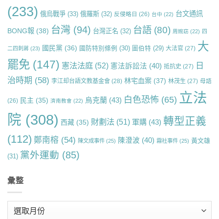
(233)
台文通訊
俄烏戰爭
(33)
俄羅斯
(32)
反侵略日
(26)
台中
(22)
台灣
(94)
台語
(80)
BONG報
(38)
台灣正名
(32)
周婉窈
(22)
四
大
國民黨
(36)
國防特別條例
(30)
圖伯特
(29)
大法官
(27)
二四刺蔣
(23)
罷免
(147)
日
憲法法庭
(52)
憲法訴訟法
(40)
抵抗史
(27)
治時期
(58)
林宅血案
(37)
李江却台語文教基金會
(28)
林茂生
(27)
母語
立法
白色恐怖
(65)
烏克蘭
(43)
民主
(35)
(26)
濟南教會
(22)
院
(308)
轉型正義
財劃法
(51)
軍購
(43)
西藏
(35)
(112)
鄭南榕
(54)
陳澄波
(40)
黃文雄
陳文成事件
(25)
霧社事件
(25)
黨外運動
(85)
(31)
彙整
彙
整