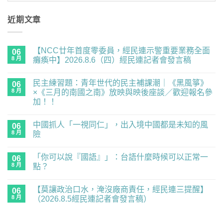
近期文章
【NCC廿年首度零委員，經民連示警重要業務全面
06
8 月
癱瘓中】2026.8.6（四）經民連記者會發言稿
在
尚
〈【NCC
無
民主練習題：青年世代的民主補課潮｜《黑風箏》
廿
06
留
年
言
8 月
×《三月的南國之南》放映與映後座談／歡迎報名參
首
加！！
度
零
在
尚
委
〈民
無
員，
中國抓人「一視同仁」，出入境中國都是未知的風
主
06
留
經
練
言
8 月
險
民
習
連
題：
在
尚
示
青
〈中
無
警
「你可以說『國語』」：台語什麼時候可以正常一
年
國
06
留
重
世
抓
言
8 月
點？
要
代
人
業
的
「一
在
尚
務
民
視
〈「你
無
全
【莫讓政治口水，淹沒廠商責任，經民連三提醒】
主
同
可
06
留
面
補
仁」，
以
言
8 月
（2026.8.5經民連記者會發言稿）
癱
課
出
說
瘓
潮
入
『國
在
尚
中】
｜
境
語』」：
〈【莫
無
2026.8.6（四）
《黑
中
台
讓
留