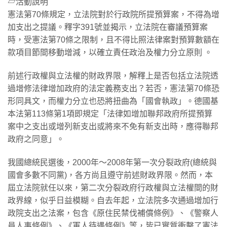
​▱活動說明
憲法第70條規定，立法院對於行政院所提預算案，不得為增
加支出之提議。釋字391號並揭示，立法院在審議預算案
時，受憲法第70條之限制，且不得比照法律案對預算數額在
款項目節間移動增減，以確立責任政治及權力分立原則 。
​前述行政權與立法權的財政界限，解釋上是否包括立法院透
過增修法律增加政府的法定義務支出？若否，憲法第70條恐
形同具文，而權力分立也恐將扭曲為「國會執政」。德國基
本法第113條第1項即規定「法律如增加聯邦政府所提預算
案中之支出或增列新支出或將來不免有新支出時，應得聯邦
政府之同意」。
​我國總統民選後，2000年～2008年第一次分裂政府(總統與
國會多數不同黨)，各方尚且遵守前述財政界限。然而，本
屆立法院就任以來，第二次分裂政府行政權與立法權間的財
政界線，似乎日益模糊。自去年起，立法院多次通過增加行
政院支出之法案，包含《原住民禁伐補償條例》、《警察人
員人事條例》、《軍人待遇條例》等，皆已實質衝擊了憲法