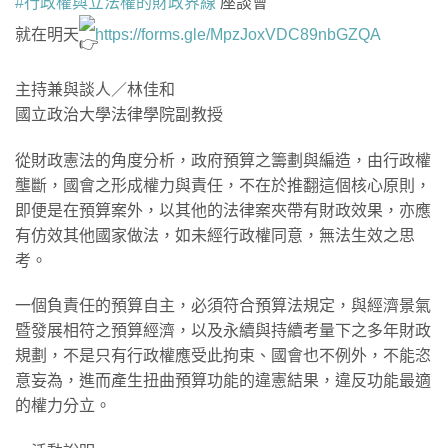
#行政權與立法權的財政界線
座談會
就在明天
https://forms.gle/MpzJoxVDC89nbGZQA
主持兼與談人／林佳和
國立政治大學法律學院副教授
​從財政憲法的角度分析，政府預算之籌劃與編造，由行政權
壟斷，國會之形成權力與責任，不在於推翻這個核心原則，
即便是在預算案外，以其他的法律案夾帶有財政效果，亦應
有仿效其他國家做法，如未經行政權同意，無法生效之思
考。
​一個負責任的預算自主，必須符合預算法規定，與經濟景氣
暨發展相符之預算經濟，以及永續與持續考量下之多年財政
規劃，不是只有行政權應受此拘束、國會也不例外，不能恣
意妄為，進而產生扭曲預算功能的違憲結果，違反功能最適
的權力分立。