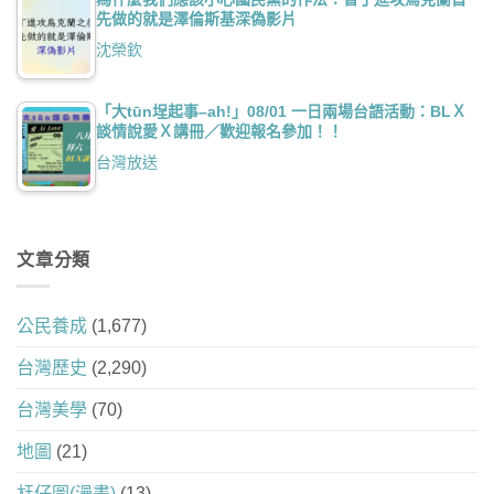
先做的就是澤倫斯基深偽影片
沈榮欽
「大tūn埕起事–ah!」08/01 一日兩場台語活動：BLＸ
談情說愛Ｘ講冊／歡迎報名參加！！
台灣放送
文章分類
公民養成
(1,677)
台灣歷史
(2,290)
台灣美學
(70)
地圖
(21)
尪仔圖(漫畫)
(13)