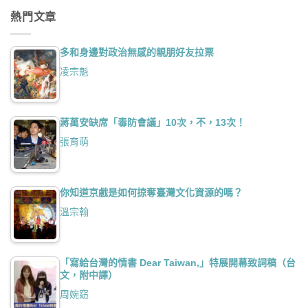
熱門文章
多和身邊對政治無感的親朋好友拉票
凌宗魁
蔣萬安缺席「毒防會議」10次，不，13次！
張育萌
你知道京戲是如何掠奪臺灣文化資源的嗎？
溫宗翰
「寫給台灣的情書 Dear Taiwan,」特展開幕致詞稿（台
文，附中譯）
周婉窈