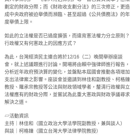
劃定的財政分際；而《財政收支劃分法》的三次修正，更造
成中央政府被迫舉債而瀕臨、甚至超過《公共債務法》的年
度舉債上限。
​如此的立法權是否已過度擴張，而違背憲法權力分立原則？
行政權又有何憲政上的因應方式？
​為此，台灣經濟民主連合將於12/16（二）晚間舉辦座談
會，就上述議題進行討論。開場將由賴中強律師進行報告，
分析近年政府預決算的變化，並盤點本屆國會推動各項增加
支出法律案之影響。座談會並邀請到林佳和副教授、柯格鐘
教授、羅承宗教授等公法與財政領域學者，釐清行政權與立
法權應有的財政分際，並嘗試為此重大憲政與財政爭議尋求
解決之道。
​▱活動資訊
主持｜林佳和（國立政治大學法學院副教授，兼與談人）
與談｜柯格鐘（國立台灣大學法律學院教授）