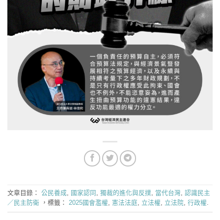
文章目錄：
公民養成
,
國家認同
,
獨裁的進化與反撲
,
當代台灣
,
認識民主
／民主防衛
，標籤：
2025國會濫權
,
憲法法庭
,
立法權
,
立法院
,
行政權
.