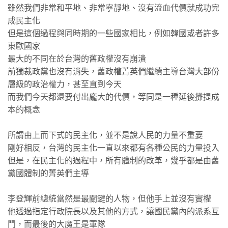
雖然我們非常和平地、非常寧靜地、沒有流血代價就成功完
成民主化
但是這個過程與同時期的一些國家相比，例如韓國或者許多
東歐國家
最大的不同在於台灣的舊政權沒有崩潰
前獨裁政黨也沒有消失，舊政權菁英們繼續主導台灣大部份
層級的政治權力，甚至直到今天
而我們今天都還要付出龐大的代價，等同是一種延後攤提成
本的概念
所謂由上而下式的民主化，並不是說人民的力量不重要
剛好相反，台灣的民主化一直以來都有各種公民的力量投入
但是，在民主化的過程中，所有體制的改革，幾乎都是由舊
黨國體制的菁英們主導
李登輝前總統當然是最關鍵的人物，但他手上並沒有實權
他透過指定行政院長以及其他的方式，讓國民黨內的派系互
鬥，而最後的大魔王是軍隊