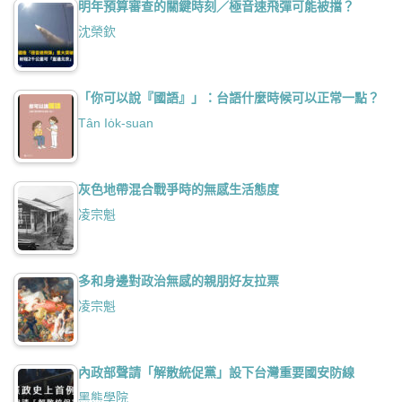
明年預算審查的關鍵時刻／極音速飛彈可能被擋？
沈榮欽
「你可以說『國語』」：台語什麼時候可以正常一點？
Tân Io̍k-suan
灰色地帶混合戰爭時的無感生活態度
凌宗魁
多和身邊對政治無感的親朋好友拉票
凌宗魁
內政部聲請「解散統促黨」設下台灣重要國安防線
黑熊學院