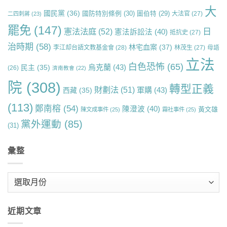
大
國民黨
(36)
國防特別條例
(30)
圖伯特
(29)
大法官
(27)
二四刺蔣
(23)
罷免
(147)
日
憲法法庭
(52)
憲法訴訟法
(40)
抵抗史
(27)
治時期
(58)
林宅血案
(37)
李江却台語文教基金會
(28)
林茂生
(27)
母語
立法
白色恐怖
(65)
烏克蘭
(43)
民主
(35)
(26)
濟南教會
(22)
院
(308)
轉型正義
財劃法
(51)
軍購
(43)
西藏
(35)
(113)
鄭南榕
(54)
陳澄波
(40)
黃文雄
陳文成事件
(25)
霧社事件
(25)
黨外運動
(85)
(31)
彙整
彙
整
近期文章