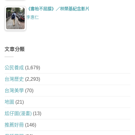
《書枱不屈膝》／林榮基紀念影片
李惠仁
文章分類
公民養成
(1,679)
台灣歷史
(2,293)
台灣美學
(70)
地圖
(21)
尪仔圖(漫畫)
(13)
推薦好冊
(146)