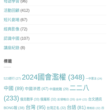
母語學習
(96)
活動回顧
(412)
短片劇場
(67)
經典影像
(72)
認識中國
(107)
講座紀錄
(8)
標籤
2024國會濫權
(348)
523遊行
(27)
一中憲法
(24)
二二八
中國
(89)
中國滲透
(47)
中國統戰
(29)
(233)
台文通訊
俄烏戰爭
(33)
俄羅斯
(32)
反侵略日
(26)
台中
(22)
台灣
(95)
台語
(81)
BONG報
(38)
台灣正名
(32)
周婉窈
(22)
四