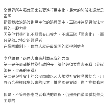
全世界所有獨裁國家若要進行民主化，最大的障礙永遠就是
軍隊
從獨裁政治過渡到民主化的過程當中，軍隊往往是最無法掌
握的一股力量
因為他們很可能不願意交出權力，不讓軍隊「國家化」，而
只是效忠特定的領導者
在黨國體制下，這群人就是最鞏固的既得利益者
李登輝做了兩件大事來削弱軍隊的力量
第一是任命郝柏村為行政院長，讓他必須要辭去軍職（參謀
總長，最高的軍職）
第二是與社會上的公民團體以及大規模社會運動做結合，用
野百合學運匯集起來的民意，推動國是會議，進而推動修憲
但是，不管是修憲或者修法的過程，仍然是由黨國體制菁英
主導的