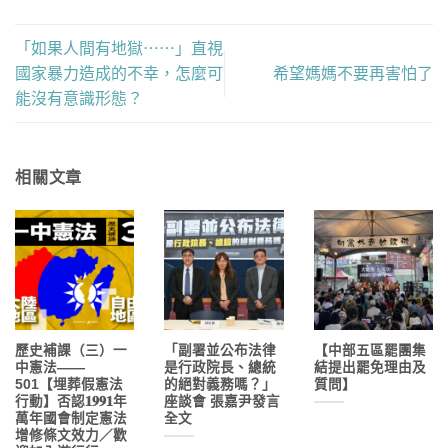
「如果人間有地獄⋯⋯」直視
國家暴力造成的不幸，怎麼可
希望媽媽不要再害怕了
能沒有意識形態？
相關文章
歷史補課（三）一
「副署並公布法律
【中部五區罷團集
中憲法——
是行政院長、總統
結提出罷免理由及
501【埋葬假憲法
的絕對義務嗎？」
質問】
行動】否認𝟏𝟗𝟗𝟏年
座談會 張嘉尹發言
萬年國會制定憲法
全文
增修條文效力／歡