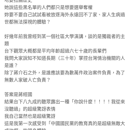
地要扭曲歷史
她說這些黑名單的人們都只是想要選舉奪權
妳要不要自己試試看被放逐海外永遠回不了家、家人生病過
世都無法探視的體驗？
好幾年前我曾經到某一個社區大學演講，談的是獨裁者的主
題
台下觀眾大概都是平均年齡超過六七十歲的長輩們
我問大家說知不知道長期（三十年）掌控台灣情治機關的人
是誰？
除了蔣介石之外，是誰應該要為數萬件政治案件負責，為了
無數人家破人亡負責？
答案是蔣經國
結果台下八九成的聽眾露出一種「你說什麼！！！！我從來
沒聽過」的超級驚訝表情
我自己當然也是超級驚訝
這是我第一次感受到「中國國民黨的教育真的是超級無敵大