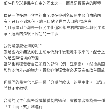
都名列全球最民主自由的國家之一，而且是最頂尖的那種
這是一件多麼不容易的事？現在被列名最民主最自由的國
家，只有不到20個，總人口佔全世界人口的7%左右
而且考慮到台灣是一個民主化僅30年左右的超級年輕民主國
家，這真的是很不容易的一件事
我們是怎麼做到的呢？
就是國內外無數的民主前輩們前仆後繼地爭取來的，配合上
的是國際環境的轉變
當然也有獨裁者自己犯蠢的部份（例：江南案），然後美國
和許多海外來的壓力，最終迫使獨裁者必須要宣布改革開放
但我們的民主化也是一種「分期付款式」的民主化。（語出
若林正丈教授）
台灣的民主化與去除威權體制的過程，會被學者認為是一種
「由上而下式」地進行