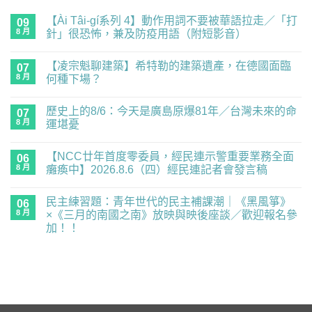
【Ài Tâi-gí系列 4】動作用詞不要被華語拉走／「打
09
8 月
針」很恐怖，兼及防疫用語（附短影音）
在
尚
〈【Ài
無
【凌宗魁聊建築】希特勒的建築遺產，在德國面臨
Tâi-
07
留
gí
言
8 月
何種下場？
系
列
在
尚
4】
〈【凌
無
歷史上的8/6：今天是廣島原爆81年／台灣未來的命
動
宗
07
留
作
魁
言
8 月
運堪憂
用
聊
詞
建
在
尚
不
築】
〈歷
無
【NCC廿年首度零委員，經民連示警重要業務全面
要
希
史
06
留
被
特
上
言
8 月
癱瘓中】2026.8.6（四）經民連記者會發言稿
華
勒
的
語
的
8/6：
在
尚
拉
建
今
〈【NCC
無
民主練習題：青年世代的民主補課潮｜《黑風箏》
走
築
天
廿
06
留
／
遺
是
年
言
8 月
×《三月的南國之南》放映與映後座談／歡迎報名參
「打
產，
廣
首
加！！
針」
在
島
度
很
德
原
零
在
尚
恐
國
爆
委
〈民
無
怖，
面
81
員，
主
留
兼
臨
年
經
練
言
及
何
／
民
習
防
種
台
連
題：
疫
下
灣
示
青
用
場？〉
未
警
年
語
中
來
重