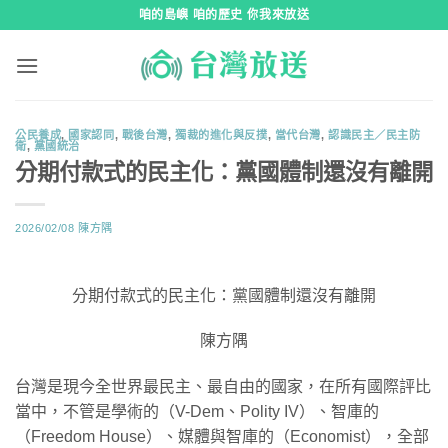
跳
咱的島嶼 咱的歷史 你我來放送
到
內
容
公民養成
,
國家認同
,
戰後台灣
,
獨裁的進化與反撲
,
當代台灣
,
認識民主／民主防
衛
,
黨國統治
分期付款式的民主化：黨國體制還沒有離開
2026/02/08
陳方隅
分期付款式的民主化：黨國體制還沒有離開
陳方隅
台灣是現今全世界最民主、最自由的國家，在所有國際評比
當中，不管是學術的（V-Dem、Polity IV）、智庫的
（Freedom House）、媒體與智庫的（Economist），全部