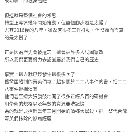
成功啊」的親身體驗
但這就是整個社會的常態
轉型正義這幾年開始推動，但整個腳步還是太慢了
尤其2016後的八年，雖然有很多工作推動，但整體而言真
的是太慢了
正是因為歷史會被遺忘，還會被許多人試圖竄改
所以我們更要努力去認識屬於我們自己的歷史
事實上過去就已經發生過很多次了
舊黨國體制的菁英們寫了超多關於二二八事件的書，把二二
八事件輕描淡寫
他們甚至還大張旗鼓地開了很多正經八百的研討會
用學術的規格以及無數的資源要洗記憶
為的就是要掩飾當年三月開始的清鄉大屠殺，把一整代台灣
菁英們抹除的慘痛經歷