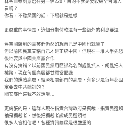
林宅血案刻意選在另一個228，目的不就是要殺給全台灣人
看嗎？
你看，不聽黨國的話，下場就是這樣
更嚴重的事情是，這個分期付款還有一些額外的利息要還
舊黨國體制的菁英們仍然幻想自己是中國也就算了
但以前國民黨宣稱自己才是正統中國，但現在一堆人爭先恐
後地要與中國共產黨合作
有沒有搞錯？以前國民黨用匪諜為名到處亂抓人、胡亂把人
槍斃，現在每個高層都甘願當匪諜
我們的媒體高層，經濟相關部門的高層，有多少是每年都固
定要去中共聽訓的？
國安部門這我不敢想啦…
更誇張的是，這群人現在指責台灣政府是獨裁，指責民選領
袖是獨裁者，然後把獨裁者說成民選領袖
很多人會相信喔！各種資訊繭房是很嚴重的