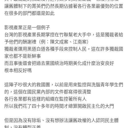
讓舊體制下的菁英們仍然長期佔據著各行各業最優勢的位置
在很多的部門都還是如此
影視產業正是一個例子
台灣的影視產業長期掌控在竹聯幫老大手中，這是獨裁者給
予他們的酬謝禮（例：陳文成案、江南案）
獨裁者運用黑道白道各種手段來控制人民，這在許多獨裁國
家也都不是新鮮事
而且事後還會把過去黨國統治時期美化成什麼治安良好
根本相反好嗎
這陣子吵很大的救國團，以前是用來監控與洗腦青年學生們
的，這個在國民黨內部的文件都寫得很清整
各行各業都有這樣的組織在監控著所有人
所以我們花了四十多年的時間才總算開啟民主化的大門
但是因為沒有除垢、沒有想辦法讓舊政權的人認同民主體
制，沒有轉型正義