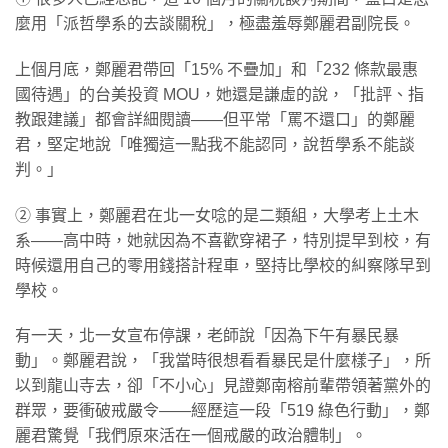
麼用「派哲學系的去談關稅」，極盡羞辱鄭麗君副院長。
上個月底，鄭麗君帶回「15% 不疊加」和「232 條款最惠
國待遇」的台美投資 MOU，她還是謙虛的說，「批評、指
教跟建議」都會詳細閱讀——但平常「罵不還口」的鄭麗
君，堅定地說「唯獨這一點我不能認同，說哲學系不能談
判。」
② 事實上，鄭麗君在北一女唸的是二類組，大學考上土木
系——高中時，她就因為不喜歡穿裙子，特別提早到校，有
時候還用自己的零用錢搭計程車，堅持比學校的糾察隊早到
學校。
有一天，北一女宣布停課，老師說「因為下午有暴民暴
動」。鄭麗君說，「我當時很想看看暴民是什麼樣子」，所
以到龍山寺去，卻「不小心」見證鄭南榕前輩帶領著黨外的
群眾，要衝破戒嚴令——經歷這一段「519 綠色行動」，鄭
麗君驚覺「我們原來活在一個戒嚴的政治體制」。