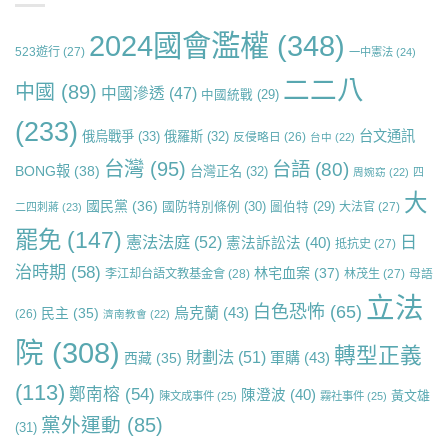
2024國會濫權
(348)
523遊行
(27)
一中憲法
(24)
二二八
中國
(89)
中國滲透
(47)
中國統戰
(29)
(233)
台文通訊
俄烏戰爭
(33)
俄羅斯
(32)
反侵略日
(26)
台中
(22)
台灣
(95)
台語
(80)
BONG報
(38)
台灣正名
(32)
周婉窈
(22)
四
大
國民黨
(36)
國防特別條例
(30)
圖伯特
(29)
大法官
(27)
二四刺蔣
(23)
罷免
(147)
日
憲法法庭
(52)
憲法訴訟法
(40)
抵抗史
(27)
治時期
(58)
林宅血案
(37)
李江却台語文教基金會
(28)
林茂生
(27)
母語
立法
白色恐怖
(65)
烏克蘭
(43)
民主
(35)
(26)
濟南教會
(22)
院
(308)
轉型正義
財劃法
(51)
軍購
(43)
西藏
(35)
(113)
鄭南榕
(54)
陳澄波
(40)
黃文雄
陳文成事件
(25)
霧社事件
(25)
黨外運動
(85)
(31)