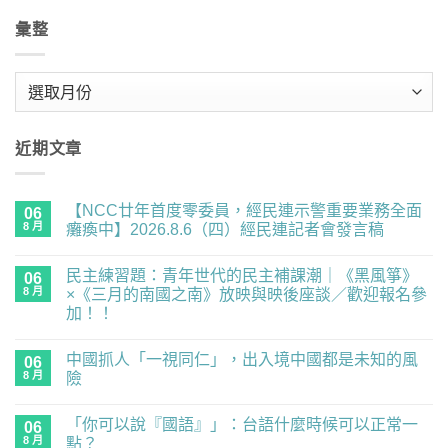
彙整
彙
整
近期文章
【NCC廿年首度零委員，經民連示警重要業務全面
06
8 月
癱瘓中】2026.8.6（四）經民連記者會發言稿
在
尚
〈【NCC
無
民主練習題：青年世代的民主補課潮｜《黑風箏》
廿
06
留
年
言
8 月
×《三月的南國之南》放映與映後座談／歡迎報名參
首
加！！
度
零
在
尚
委
〈民
無
員，
中國抓人「一視同仁」，出入境中國都是未知的風
主
06
留
經
練
言
8 月
險
民
習
連
題：
在
尚
示
青
〈中
無
警
「你可以說『國語』」：台語什麼時候可以正常一
年
國
06
留
重
世
抓
言
8 月
點？
要