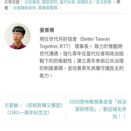
文章目錄：
公民養成
,
國家認同
,
當代台灣
,
認識民主／民主防衛
，標
籤：
台美關稅談判
,
鄭麗君團隊
.
張育萌
現任世代共好協會（Better Taiwan
Together, BTT） 理事長。 致力於推動跨
世代溝通，強化青年在當代社會與政治挑
戰下的防衛韌性；建立青年參與公共治理
的制度基礎，並培養青年具備守護民主的
能力。
2026慈林教育基金會「政治
方素敏，〈邦妮歌聲又響起〉
家研修班」／歡迎報名參
（1981一周年紀念文）
加！！