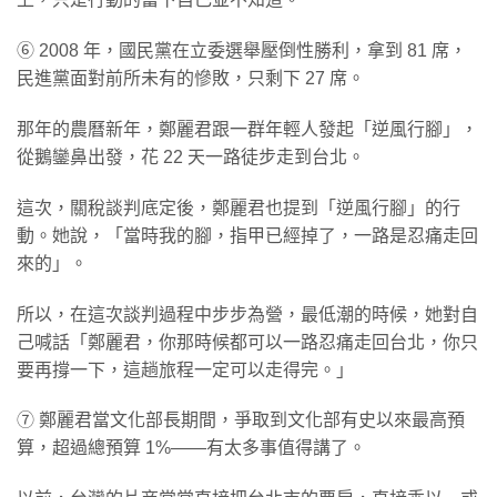
⑥ 2008 年，國民黨在立委選舉壓倒性勝利，拿到 81 席，
民進黨面對前所未有的慘敗，只剩下 27 席。
那年的農曆新年，鄭麗君跟一群年輕人發起「逆風行腳」，
從鵝鑾鼻出發，花 22 天一路徒步走到台北。
這次，關稅談判底定後，鄭麗君也提到「逆風行腳」的行
動。她說，「當時我的腳，指甲已經掉了，一路是忍痛走回
來的」。
所以，在這次談判過程中步步為營，最低潮的時候，她對自
己喊話「鄭麗君，你那時候都可以一路忍痛走回台北，你只
要再撐一下，這趟旅程一定可以走得完。」
⑦ 鄭麗君當文化部長期間，爭取到文化部有史以來最高預
算，超過總預算 1%——有太多事值得講了。