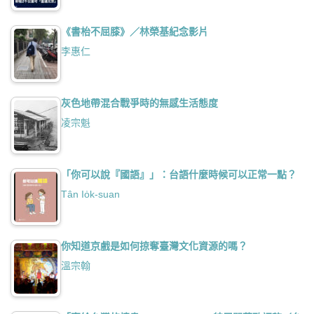
《書枱不屈膝》／林榮基紀念影片
李惠仁
灰色地帶混合戰爭時的無感生活態度
凌宗魁
「你可以說『國語』」：台語什麼時候可以正常一點？
Tân Io̍k-suan
你知道京戲是如何掠奪臺灣文化資源的嗎？
溫宗翰