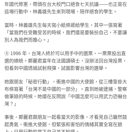
年國代修憲，帶頭在台大校門口絕食七天抗議——也正是在
這場行動中，林義雄先生來到現場，陪伴絕食的學生。
當時，林義雄先生每天寫小紙條遞給學生，其中一張寫著
「當我們在受難受苦的時候，我們還是要裝扮自己，不要讓
別人為我們而擔心。」
⑤ 1996 年，台灣人終於可以用手中的選票，一票票投出直
選的總統。鄭麗君當年在法國讀碩士，沒辦法回台灣投票，
但看到中國透過試射飛彈，試圖影響台灣的選舉。
她跟朋友「秘密行動」，衝進中國的大使館，從三樓垂掛大
布條寫著「台灣不是中國的一部分」。直到她被逮捕，警察
做筆錄的時候，她還在反問說「中國怎麼可以用武力恐嚇台
灣？」
事後，鄭麗君跟朋友一起看當天的影像，才看見自己雖然鼓
起勇氣，衝進大使館，但緊張和害怕的情緒其實全寫在臉
上，只是行動的當下自己並不知道。