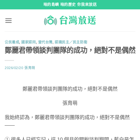
跳
咱的島嶼 咱的歷史 你我來放送
到
內
容
公民養成
,
國家認同
,
當代台灣
,
認識民主／民主防衛
鄭麗君帶領談判團隊的成功，絕對不是偶然
2026/02/20
張育萌
鄭麗君帶領談判團隊的成功，絕對不是偶然
張育萌
我始終認為，鄭麗君帶領談判團隊的成功，絕對不是偶然
——
① 很多人已經忘記，這 10 個月的關稅談判期間，藍白是怎