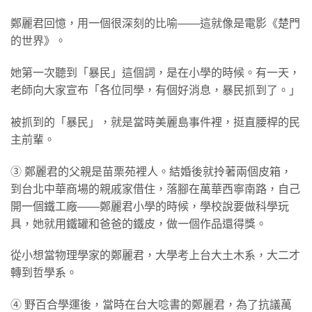
鄭麗君回憶，用一個很深刻的比喻——這就像是電影《楚門
的世界》。
她第一次聽到「暴民」這個詞，是在小學的時候。有一天，
老師向大家宣布「各位同學，有個好消息，暴民抓到了。」
被抓到的「暴民」，就是當時美麗島事件裡，挺直腰桿的民
主前輩。
③ 鄭麗君的父親是苗栗苑裡人。結婚後就拎著兩個皮箱，
到台北中華商場的親戚家借住，落腳在萬華西寧南路，自己
開一個鐵工廠——鄭麗君小學的時候，學校說要做科學玩
具，她就用鐵罐和爸爸的鐵皮，做一個作品還得獎。
從小想當物理學家的鄭麗君，大學考上台大土木系，大二才
轉到哲學系。
④ 野百合學運後，當時在台大唸書的鄭麗君，為了抗議萬