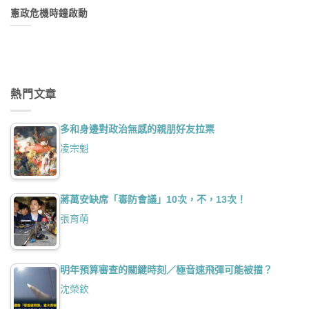
憲政危機時鐘啟動
熱門文章
多和身邊對政治無感的親朋好友拉票
凌宗魁
蔣萬安缺席「毒防會議」10次，不，13次！
張育萌
明年預算審查的關鍵時刻／極音速飛彈可能被擋？
沈榮欽