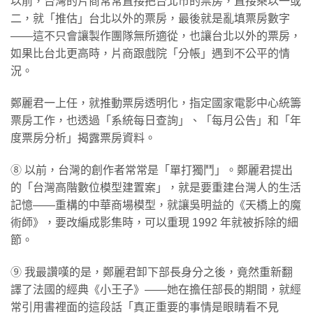
以前，台灣的片商常常直接把台北市的票房，直接乘以一或
二，就「推估」台北以外的票房，最後就是亂填票房數字
——這不只會讓製作團隊無所適從，也讓台北以外的票房，
如果比台北更高時，片商跟戲院「分帳」遇到不公平的情
況。
鄭麗君一上任，就推動票房透明化，指定國家電影中心統籌
票房工作，也透過「系統每日查詢」、「每月公告」和「年
度票房分析」揭露票房資料。
⑧ 以前，台灣的創作者常常是「單打獨鬥」。鄭麗君提出
的「台灣高階數位模型建置案」，就是要重建台灣人的生活
記憶——重構的中華商場模型，就讓吳明益的《天橋上的魔
術師》，要改編成影集時，可以重現 1992 年就被拆除的細
節。
⑨ 我最讚嘆的是，鄭麗君卸下部長身分之後，竟然重新翻
譯了法國的經典《小王子》——她在擔任部長的期間，就經
常引用書裡面的這段話「真正重要的事情是眼睛看不見