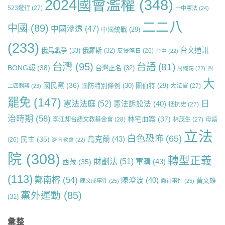
2024國會濫權
(348)
523遊行
(27)
一中憲法
(24)
二二八
中國
(89)
中國滲透
(47)
中國統戰
(29)
(233)
台文通訊
俄烏戰爭
(33)
俄羅斯
(32)
反侵略日
(26)
台中
(22)
台灣
(95)
台語
(81)
BONG報
(38)
台灣正名
(32)
周婉窈
(22)
四
大
國民黨
(36)
國防特別條例
(30)
圖伯特
(29)
大法官
(27)
二四刺蔣
(23)
罷免
(147)
日
憲法法庭
(52)
憲法訴訟法
(40)
抵抗史
(27)
治時期
(58)
林宅血案
(37)
李江却台語文教基金會
(28)
林茂生
(27)
母語
立法
白色恐怖
(65)
烏克蘭
(43)
民主
(35)
(26)
濟南教會
(22)
院
(308)
轉型正義
財劃法
(51)
軍購
(43)
西藏
(35)
(113)
鄭南榕
(54)
陳澄波
(40)
黃文雄
陳文成事件
(25)
霧社事件
(25)
黨外運動
(85)
(31)
彙整