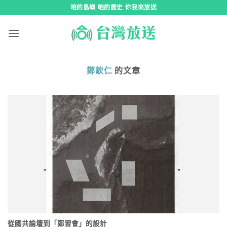
跳
咱的島嶼 咱的歷史 你我來放送
到
內
容
鄭欽仁
的文章
從國共論壇到「鄭習會」的設計