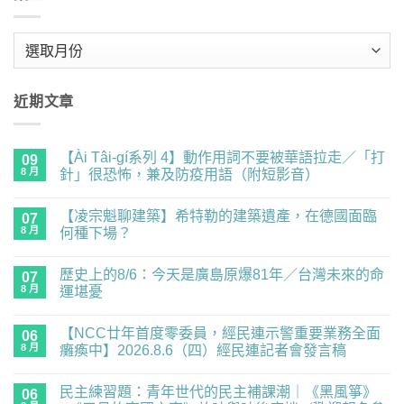
彙
整
近期文章
【Ài Tâi-gí系列 4】動作用詞不要被華語拉走／「打
09
8 月
針」很恐怖，兼及防疫用語（附短影音）
在
尚
〈【Ài
無
【凌宗魁聊建築】希特勒的建築遺產，在德國面臨
Tâi-
07
留
gí
言
8 月
何種下場？
系
列
在
尚
4】
〈【凌
無
歷史上的8/6：今天是廣島原爆81年／台灣未來的命
動
宗
07
留
作
魁
言
8 月
運堪憂
用
聊
詞
建
在
尚
不
築】
〈歷
無
【NCC廿年首度零委員，經民連示警重要業務全面
要
希
史
06
留
被
特
上
言
8 月
癱瘓中】2026.8.6（四）經民連記者會發言稿
華
勒
的
語
的
8/6：
在
尚
拉
建
今
〈【NCC
無
民主練習題：青年世代的民主補課潮｜《黑風箏》
走
築
天
廿
06
留
／
遺
是
年
言