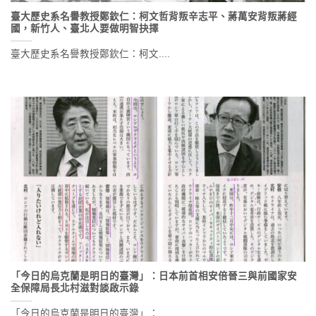
臺大歷史系名譽教授鄭欽仁：柯文哲背叛辛志平、蔣萬安背叛蔣經
國，新竹人、臺北人要做明智抉擇
臺大歷史系名譽教授鄭欽仁：柯文....
「今日的烏克蘭是明日的臺灣」：日本前首相安倍晉三與前國家安
全保障局長北村滋對談啟示錄
「今日的烏克蘭是明日的臺灣」：....