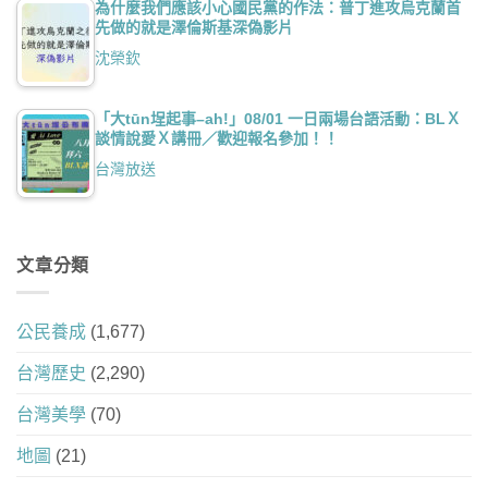
為什麼我們應該小心國民黨的作法：普丁進攻烏克蘭首
先做的就是澤倫斯基深偽影片
沈榮欽
「大tūn埕起事–ah!」08/01 一日兩場台語活動：BLＸ
談情說愛Ｘ講冊／歡迎報名參加！！
台灣放送
文章分類
公民養成
(1,677)
台灣歷史
(2,290)
台灣美學
(70)
地圖
(21)