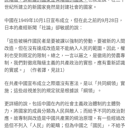
世紀所建立的新國家竟然是封建社會的國家。
中國在1949年10月1日宣布成立，但在此之前的9月28日，
日本的產經新聞「社論」卻敏感的說：
「這些被稱作國民者是要被課以強制的勞動，要被新的人間
改造，但在沒有達成改造是不能納入人民的範圍。因此，權
利也受到既定的限制。總之，一言以蔽之，是徹底的勞農專
制，我們對徹底階級主義的共產政治的實態，應有重新認識
的實感。」（作者譯，見註1）
在共產中國宣布成立之際還沒有憲法，是以「共同綱領」實
施；這些歧視差別的規定就是根據該「綱領」。
更詳細的說，包括中國在內的社會主義政治體制的主體勢
力，將國家的成員分類為人民與敵人；而給予不同的政治對
應。故專制與改造是中國共產黨的統治原理。有一些經過改
造但不列入「人民」的範疇；但為中國之「國民」，不給予