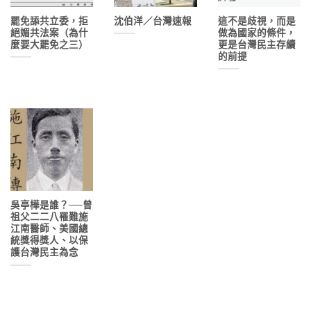
罷免舔共立委，拒
沈伯洋／台灣速報
這不是歧視，而是
絕媚共法案（為什
做為國家的條件，
麼要大罷免之三）
更是台灣民主存續
的前提
吳亭樺是誰？──曾
祖父二二八罹難施
江南醫師、美國總
統獎得獎人、以保
護台灣民主為念