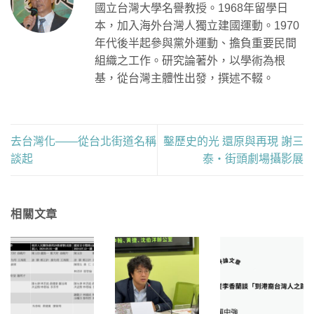
國立台灣大學名譽教授。1968年留學日
本，加入海外台灣人獨立建國運動。1970
年代後半起參與黨外運動、擔負重要民間
組織之工作。研究論著外，以學術為根
基，從台灣主體性出發，撰述不輟。
去台灣化——從台北街道名稱
鑿歷史的光 還原與再現 謝三
談起
泰・街頭劇場攝影展
相關文章