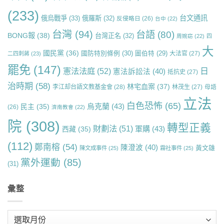
(233)
台文通訊
俄烏戰爭
(33)
俄羅斯
(32)
反侵略日
(26)
台中
(22)
台灣
(94)
台語
(80)
BONG報
(38)
台灣正名
(32)
周婉窈
(22)
四
大
國民黨
(36)
國防特別條例
(30)
圖伯特
(29)
大法官
(27)
二四刺蔣
(23)
罷免
(147)
日
憲法法庭
(52)
憲法訴訟法
(40)
抵抗史
(27)
治時期
(58)
林宅血案
(37)
李江却台語文教基金會
(28)
林茂生
(27)
母語
立法
白色恐怖
(65)
烏克蘭
(43)
民主
(35)
(26)
濟南教會
(22)
院
(308)
轉型正義
財劃法
(51)
軍購
(43)
西藏
(35)
(112)
鄭南榕
(54)
陳澄波
(40)
黃文雄
陳文成事件
(25)
霧社事件
(25)
黨外運動
(85)
(31)
彙整
彙