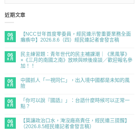
整
近期文章
【NCC廿年首度零委員，經民連示警重要業務全面
06
8 月
癱瘓中】2026.8.6（四）經民連記者會發言稿
在
尚
〈【NCC
無
民主練習題：青年世代的民主補課潮｜《黑風箏》
廿
06
留
年
言
8 月
×《三月的南國之南》放映與映後座談／歡迎報名參
首
加！！
度
零
在
尚
委
〈民
無
員，
中國抓人「一視同仁」，出入境中國都是未知的風
主
06
留
經
練
言
8 月
險
民
習
連
題：
在
尚
示
青
〈中
無
警
「你可以說『國語』」：台語什麼時候可以正常一
年
國
06
留
重
世
抓
言
8 月
點？
要
代
人
業
的
「一
在
尚
務
民
視
〈「你
無
全
【莫讓政治口水，淹沒廠商責任，經民連三提醒】
主
同
可
06
留
面
補
仁」，
以
言
8 月
（2026.8.5經民連記者會發言稿）
癱
課
出
說
瘓
潮
入
『國
在
尚
中】
｜
境
語』」：
〈【莫
無
2026.8.6（四）