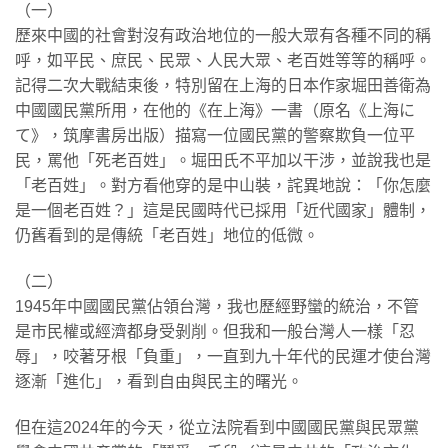
（一）
歷來中國的社會對沒有政治地位的一般大眾有各種不同的稱
呼，如平民、庶民、民眾、人民大眾、老百姓等等的稱呼。
記得二次大戰結束後，特別留在上海的日本作家堀田善衛為
中國國民黨所用，在他的《在上海》一書（原名《上海に
て》，筑摩書房出版）描寫一位國民黨的警察欺負一位平
民，罵他「死老百姓」。堀田氏不平加以干涉，並說我也是
「老百姓」。對方看他穿的是中山裝，詫異地說：「你怎麼
是一個老百姓？」這是民國時代已採用「近代國家」體制，
仍舊看到的是傳統「老百姓」地位的低微。
（二）
1945年中國國民黨佔領台灣，我也歷經野蠻的統治，不管
是市民權或經濟都身受剝削。但我和一般台灣人一樣「忍
辱」，咬著牙根「負重」，一直到九十年代的民運才使台灣
逐漸「進化」，看到自由與民主的曙光。
但在這2024年的今天，從立法院看到中國國民黨與民眾黨