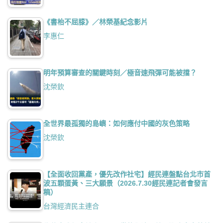
《書枱不屈膝》／林榮基紀念影片
李惠仁
明年預算審查的關鍵時刻／極音速飛彈可能被擋？
沈榮欽
全世界最孤獨的島嶼：如何應付中國的灰色策略
沈榮欽
【全面收回黨產，優先改作社宅】經民連盤點台北市首
波五顆蛋黃、三大願景（2026.7.30經民連記者會發言
稿）
台灣經濟民主連合