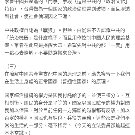
學會中國共產黨的「鬥爭」手段（這是中共的「政治文化」
特色），台灣做為一個國家的政治倫理遭到破壞，而且滲透
到社會，使社會倫理因之下滑。
中共政權自詡為「戰狼」。但藍、白從來不去認識中共的
「統治機器」是什麼樣子，而且用作控制中國人民的理論基
礎。筆者在此只是提醒大眾，希望先對中共的那「一套」用
一點心去瞭解，不要隨意搬來台灣。
（三）
在瞭解中國共產黨支配中國的原理之前，應先複習一下我們
在生活上身處的正常國家（普通性國家）的原理。
國家統治機構的權力是國民付託給予的，並使三權分立、互
相制衡。國民的身分是平等的，國家以國民賦予的權力對國
民加以保障，對於目前任何一方獨斷的越權都有反駁、加以
否定的權利。國民也有納稅、兵役等義務，這些都是我們平
常的生活的一部分，毫不稀奇。（今天的立法委員卻踰越這
基本常識。）