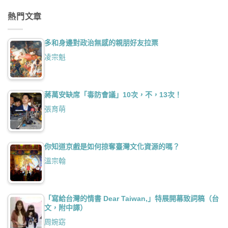
熱門文章
多和身邊對政治無感的親朋好友拉票
凌宗魁
蔣萬安缺席「毒防會議」10次，不，13次！
張育萌
你知道京戲是如何掠奪臺灣文化資源的嗎？
溫宗翰
「寫給台灣的情書 Dear Taiwan,」特展開幕致詞稿（台
文，附中譯）
周婉窈