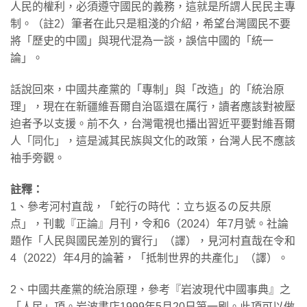
人民的權利，必須遵守國民的義務，這就是所謂人民民主專
制。（註2）筆者在此只是粗淺的介紹，希望台灣國民不要
將「歷史的中國」與現代混為一談，誤信中國的「統一
論」。
話說回來，中國共產黨的「專制」與「改造」的「統治原
理」，現在在新疆維吾爾自治區還在厲行，讀者應該對被壓
迫者予以支援。前不久，台灣電視也播出習近平要對維吾爾
人「同化」，這是滅其民族與文化的政策，台灣人民不應該
袖手旁觀。
註釋：
1、參考河村直哉，「蛇行の時代 ：立ち返るの反共原
点」，刊載『正論』月刊，令和6（2024）年7月號。社論
題作「人民與國民差別的實行」（譯），見河村直哉在令和
4（2022）年4月的論著，「抵制世界的共產化」（譯）。
2、中國共產黨的統治原理，參考『岩波現代中國事典』之
「人民」項。岩波書店1999年5月20日第一刷。此項可以做