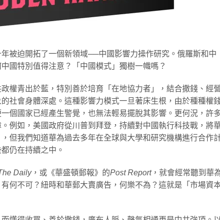
年被迫開拓了一個新領域──中國影響力操作研究。俄羅斯和中
何中國特別值得注意？「中國模式」獨樹一幟嗎？
共政權青出於藍，特別善於培育「在地協力者」，結合撒錢、經
象的社會身體深處。這種影響力模式一旦著床生根，由於種種權
便一個國家已經產生警覺，也無法輕易擺脫其影響。更何況，許
障。例如，美國政府從川普到拜登，持續對中國執行科技戰，將
片，但我們知道華為過去多年在全球與大學和研究機構進行合作
些都仍在持續之中。
The Daily
，或《華盛頓郵報》的
Post Report
，就會經常聽到華
，有何不可？紐時和華郵大賣廣告，何樂不為？這就是「市場資
。而懂得收買、善於撒錢，廣布人脈、聲氣相通更是中共強項。