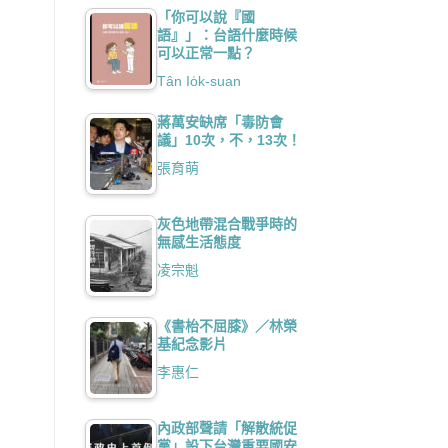
「你可以說『國
語』」：台語什麼時候
可以正常一點？
Tân Io̍k-suan
蔣萬安缺席「毒防會
議」10次，不，13次！
張育萌
灰色地帶混合戰爭時的
無感生活態度
凌宗魁
《書枱不屈膝》／林榮
基紀念影片
李惠仁
內政部聲請「解散統促
黨」設下台灣重要國安