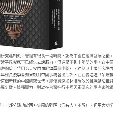
國研究建制派，曾經有很長一段時間，認為中國在經濟發展之後
習近平政權底下已經失去說服力，但這是不到十年間的事。在中
親密關係不曾因為天安門血腥鎮壓而中斷），建制派中國研究學
而年輕資淺學者如果想對中國事務發出批評，往往會遭遇「吊燈
於這個新興的中國研究世代。即便資深如林培瑞敢於挑戰禁忌批
仍屬少數。這種壓力，對於在台灣進行中國因素研究的學者來說
解，一部分歸功於西方集團的甦醒（仍有人叫不醒），但更大功