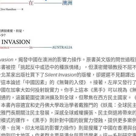
nvasion
，揭發中國在澳洲的影響力操作。原書英文版的問世過程
本書被控「挑起反中或恐中的種族情緒」，但漢密爾頓教授不屈
台北某家出版社買下了
Silent Invasion
的版權，卻遲遲不見翻譯出
行這本論述「中國因素」的《無聲的入侵》。接著，左岸又發行
中國在加拿大如何投射銳實力。你手上這本《黑手》可以視為《
相通的，涵蓋範圍從澳洲擴及到全球，但聚焦在西方民主國家。
。本書內容適宜和史丹佛大學政治學者戴雅門的《妖風：全球民
戴雅門長期關注民主發展，深感全球威權擴張、民主倒退將帶來
權模式的運作。《黑手》則針對中國的銳實力侵蝕，提供更多案
香港、台灣、印太地區的影響力操作》則是搜羅了中國在香港與
延伸到印太地區，作者群主要是港台與華語學者。這一系列研究