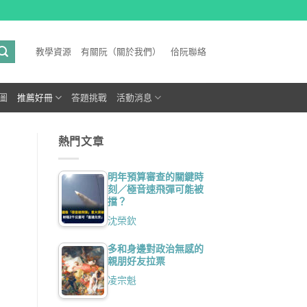
教學資源
有關阮（關於我們）
佮阮聯絡
圖
推薦好冊
答題挑戰
活動消息
熱門文章
明年預算審查的關鍵時
刻／極音速飛彈可能被
擋？
沈榮欽
多和身邊對政治無感的
親朋好友拉票
凌宗魁