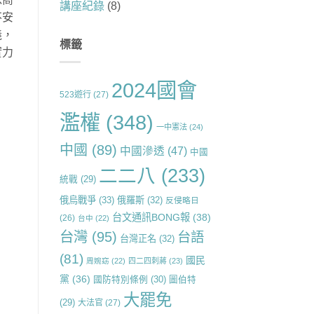
講座紀錄
(8)
不安
義，
標籤
實力
2024國會
523遊行
(27)
濫權
(348)
一中憲法
(24)
中國
(89)
中國滲透
(47)
中國
二二八
(233)
統戰
(29)
俄烏戰爭
(33)
俄羅斯
(32)
反侵略日
台文通訊BONG報
(38)
(26)
台中
(22)
台灣
(95)
台語
台灣正名
(32)
(81)
國民
周婉窈
(22)
四二四刺蔣
(23)
黨
(36)
國防特別條例
(30)
圖伯特
大罷免
(29)
大法官
(27)