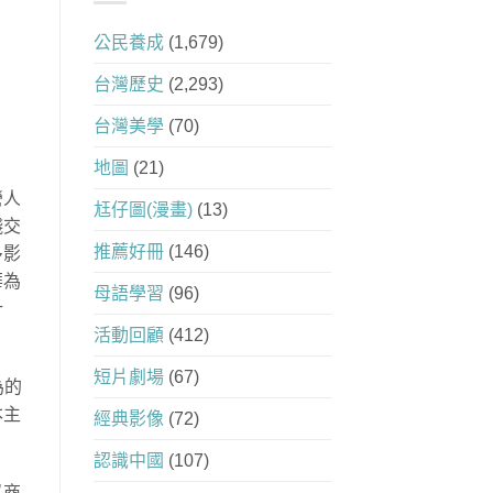
公民養成
(1,679)
台灣歷史
(2,293)
台灣美學
(70)
地圖
(21)
營人
尪仔圖(漫畫)
(13)
錢交
推薦好冊
(146)
多影
華為
母語學習
(96)
計
活動回顧
(412)
短片劇場
(67)
為的
本主
經典影像
(72)
認識中國
(107)
以商