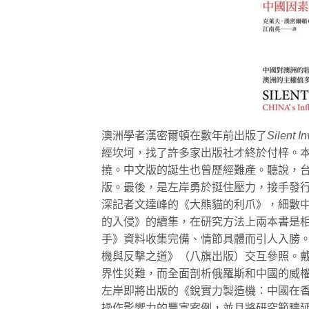
澳洲學者漢密爾頓在數年前出版了
Silent I
經坎坷，找了許多家出版社才終於付梓。
撓。中文版的誕生也曾歷經難產。聽說，
版。最後，是左岸勇於挺住壓力，接手發
深記者文達峰的《大熊貓的利爪》，細數
的入侵》的續集，在研究方法上兩本書是
手》資料收集完備、情節具體而引人入勝
機與反擊之道》（八旗出版）交互參照。
界性災難，而全面剖析俄羅斯和中國的威
左岸即將出版的《銳實力製造機：中國在
操作影響力的豐富案例，並且將研究範疇