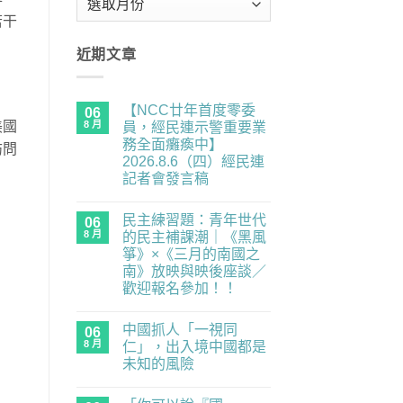
整
若干
近期文章
【NCC廿年首度零委
06
8 月
美國
員，經民連示警重要業
務全面癱瘓中】
訪問
2026.8.6（四）經民連
記者會發言稿
在
尚
〈【NCC
無
民主練習題：青年世代
廿
06
留
年
言
8 月
的民主補課潮｜《黑風
首
箏》×《三月的南國之
度
零
南》放映與映後座談／
委
歡迎報名參加！！
員，
經
在
尚
民
〈民
無
連
中國抓人「一視同
主
06
留
示
練
言
8 月
仁」，出入境中國都是
警
習
重
未知的風險
題：
要
青
在
尚
業
年
〈中
無
務
世