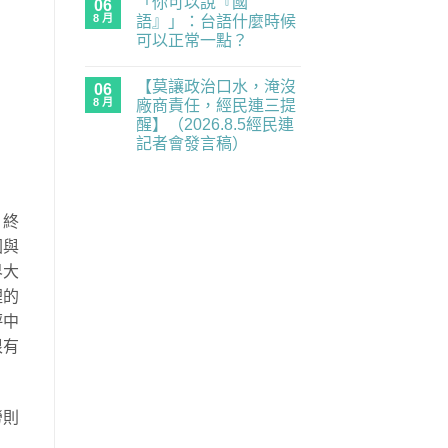
「你可以說『國
國
06
留
全
代
抓
言
面
8 月
語』」：台語什麼時候
的
人
癱
民
可以正常一點？
「一
瘓
主
視
中】
在
補
尚
同
2026.8.6（四）
〈「你
課
無
仁」，
經
【莫讓政治口水，淹沒
可
06
潮
留
出
民
以
｜
言
8 月
廠商責任，經民連三提
入
連
說
《黑
境
記
醒】（2026.8.5經民連
『國
風
中
者
語』」：
箏》
記者會發言稿）
國
會
台
×《三
都
發
在
語
尚
月
是
言
〈【莫
什
無
的
未
稿〉
讓
麼
留
南
知
中
政
時
言
國
的
治
候
之
，終
風
口
可
南》
險〉
水，
以
放
國與
中
淹
正
映
沒
常
與
界大
廠
一
映
商
點？〉
裡的
後
責
中
座
任，
評中
談
經
／
很有
民
歡
連
迎
三
報
提
名
醒】
參
（2026.8.5
加！！〉
勞則
經
中
民