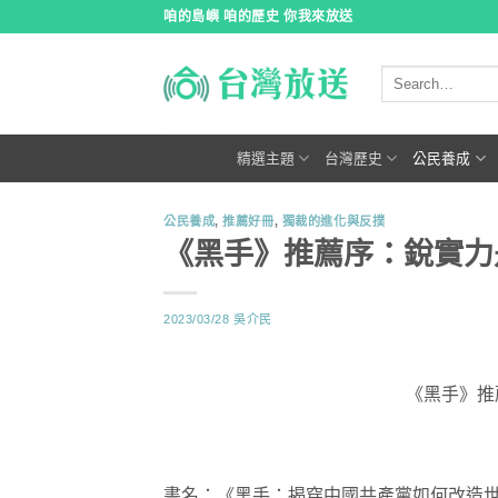
跳
咱的島嶼 咱的歷史 你我來放送
到
內
容
精選主題
台灣歷史
公民養成
公民養成
,
推薦好冊
,
獨裁的進化與反撲
《黑手》推薦序：銳實力
2023/03/28
吳介民
《黑手》推
書名：《黑手：揭穿中國共產黨如何改造