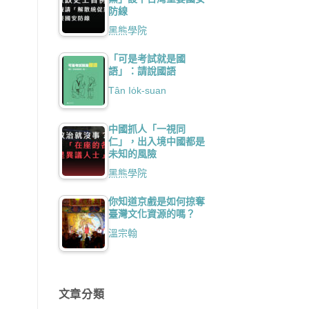
防線
黑熊學院
「可是考試就是國
語」：請說國語
Tân Io̍k-suan
中國抓人「一視同
仁」，出入境中國都是
未知的風險
黑熊學院
你知道京戲是如何掠奪
臺灣文化資源的嗎？
溫宗翰
文章分類