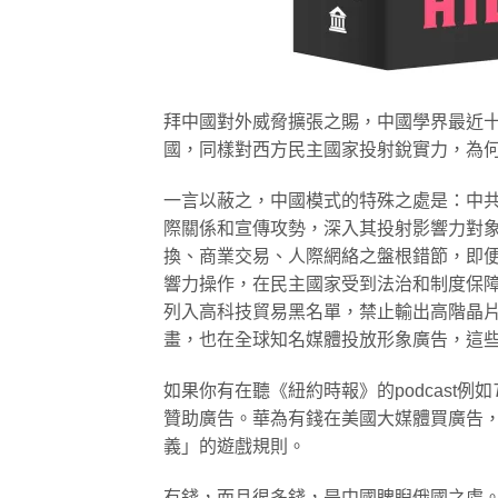
拜中國對外威脅擴張之賜，中國學界最近十
國，同樣對西方民主國家投射銳實力，為
一言以蔽之，中國模式的特殊之處是：中
際關係和宣傳攻勢，深入其投射影響力對
換、商業交易、人際網絡之盤根錯節，即
響力操作，在民主國家受到法治和制度保
列入高科技貿易黑名單，禁止輸出高階晶
畫，也在全球知名媒體投放形象廣告，這
如果你有在聽《紐約時報》的podcast例如
贊助廣告。華為有錢在美國大媒體買廣告
義」的遊戲規則。
有錢，而且很多錢，是中國睥睨俄國之處