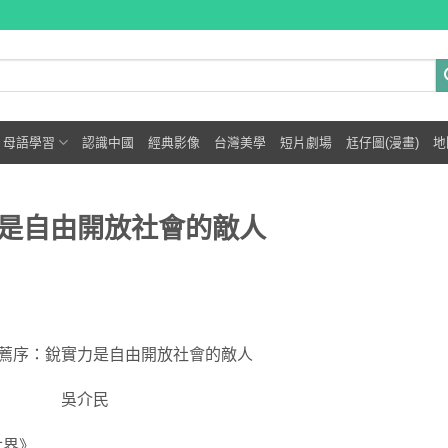
母語學習
認識中國
經典影像
台灣美學
短片劇場
尪仔圖(漫畫)
地
是自由開放社會的敵人
薦序：銳實力是自由開放社會的敵人
吳介民
世界》