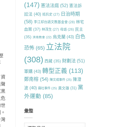
(147)
憲法法庭
(52)
憲法訴
日治時期
訟法
(40)
抵抗史
(27)
(58)
林宅
李江却台語文教基金會
(28)
血案
(37)
民主
林茂生
(27)
母語
(26)
白色
烏克蘭
(43)
(35)
濟南教會
(22)
立法院
恐怖
(65)
歷
(308)
財劃法
(51)
西藏
(35)
不
轉型正義
(113)
軍購
(43)
了資
鄭南榕
(54)
陳澄
陳文成事件
(25)
無聲
黨
波
(40)
黃文雄
(31)
霧社事件
(25)
《黑
外運動
(85)
主危
的世
彙整
例。
台灣
彙
專