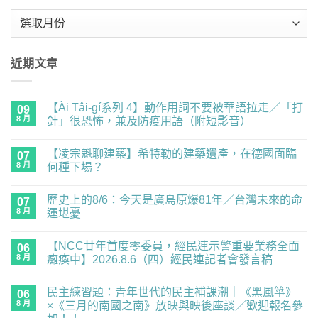
彙
整
近期文章
【Ài Tâi-gí系列 4】動作用詞不要被華語拉走／「打
09
8 月
針」很恐怖，兼及防疫用語（附短影音）
在
尚
〈【Ài
無
【凌宗魁聊建築】希特勒的建築遺產，在德國面臨
Tâi-
07
留
gí
言
8 月
何種下場？
系
列
在
尚
4】
〈【凌
無
歷史上的8/6：今天是廣島原爆81年／台灣未來的命
動
宗
07
留
作
魁
言
8 月
運堪憂
用
聊
詞
建
在
尚
不
築】
〈歷
無
【NCC廿年首度零委員，經民連示警重要業務全面
要
希
史
06
留
被
特
上
言
8 月
癱瘓中】2026.8.6（四）經民連記者會發言稿
華
勒
的
語
的
8/6：
在
尚
拉
建
今
〈【NCC
無
民主練習題：青年世代的民主補課潮｜《黑風箏》
走
築
天
廿
06
留
／
遺
是
年
言
8 月
×《三月的南國之南》放映與映後座談／歡迎報名參
「打
產，
廣
首