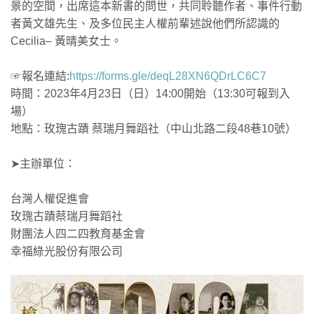
景的空間，出席這本新書的問世，共同聆聽作者、事件行動
者黃文雄先生、及多位民主人權前輩述說他們所認識的
Cecilia– 黃晴美女士。
☞報名連結:
https://forms.gle/deqL28XN6QDrLC6C7
時間：2023年4月23日（日）14:00開始（13:30可報到入
場）
地點：玫瑰古蹟 蔡瑞月舞蹈社（中山北路二段48巷10號）
➤主辦單位：
台灣人權促進會
玫瑰古蹟蔡瑞月舞蹈社
財團法人四二四教育基金會
幸福綠光股份有限公司