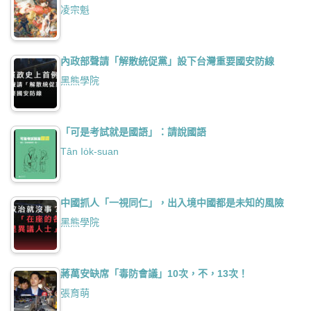
凌宗魁
內政部聲請「解散統促黨」設下台灣重要國安防線
黑熊學院
「可是考試就是國語」：請說國語
Tân Io̍k-suan
中國抓人「一視同仁」，出入境中國都是未知的風險
黑熊學院
蔣萬安缺席「毒防會議」10次，不，13次！
張育萌