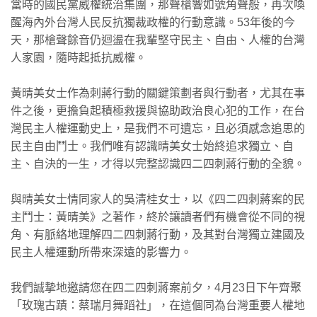
當時的國民黨威權統治集團，那聲槍響如號角聲般，再次喚
醒海內外台灣人民反抗獨裁政權的行動意識。53年後的今
天，那槍聲餘音仍迴盪在我輩堅守民主、自由、人權的台灣
人家園，隨時起抵抗威權。
黃晴美女士作為刺蔣行動的關鍵策劃者與行動者，尤其在事
件之後，更擔負起積極救援與協助政治良心犯的工作，在台
灣民主人權運動史上，是我們不可遺忘，且必須感念追思的
民主自由鬥士。我們唯有認識晴美女士始終追求獨立、自
主、自決的一生，才得以完整認識四二四刺蔣行動的全貌。
與晴美女士情同家人的吳清桂女士，以《四二四刺蔣案的民
主鬥士：黃晴美》之著作，終於讓讀者們有機會從不同的視
角、有脈絡地理解四二四刺蔣行動，及其對台灣獨立建國及
民主人權運動所帶來深遠的影響力。
我們誠摯地邀請您在四二四刺蔣案前夕，4月23日下午齊聚
「玫瑰古蹟：蔡瑞月舞蹈社」，在這個同為台灣重要人權地