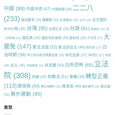
二二八
中國
(89)
中國滲透
(47)
中國統戰
(29)
(233)
台文通訊
俄烏戰爭
(33)
俄羅斯
(32)
反侵略日
(26)
台中
(22)
台灣
(95)
台語
(81)
BONG報
(38)
台灣正名
(32)
周婉窈
(22)
四
大
國民黨
(36)
國防特別條例
(30)
圖伯特
(29)
大法官
(27)
二四刺蔣
(23)
罷免
(147)
日
憲法法庭
(52)
憲法訴訟法
(40)
抵抗史
(27)
治時期
(58)
林宅血案
(37)
李江却台語文教基金會
(28)
林茂生
(27)
母語
立法
白色恐怖
(65)
烏克蘭
(43)
民主
(35)
(26)
濟南教會
(22)
院
(308)
轉型正義
財劃法
(51)
軍購
(43)
西藏
(35)
(113)
鄭南榕
(54)
陳澄波
(40)
黃文雄
陳文成事件
(25)
霧社事件
(25)
黨外運動
(85)
(31)
彙整