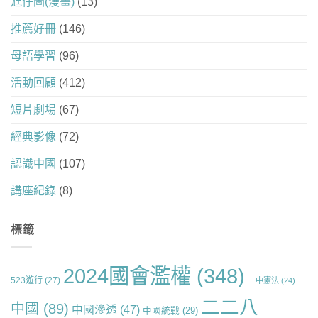
尪仔圖(漫畫)
(13)
推薦好冊
(146)
母語學習
(96)
活動回顧
(412)
短片劇場
(67)
經典影像
(72)
認識中國
(107)
講座紀錄
(8)
標籤
2024國會濫權
(348)
523遊行
(27)
一中憲法
(24)
二二八
中國
(89)
中國滲透
(47)
中國統戰
(29)