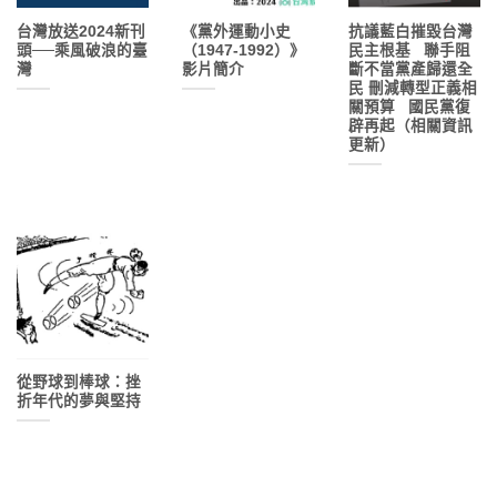
台灣放送2024新刊
《黨外運動小史
抗議藍白摧毀台灣
頭──乘風破浪的臺
（1947-1992）》
民主根基 ​ ​ 聯手阻
灣
影片簡介
斷不當黨產歸還全
民 刪減轉型正義相
關預算 ​ ​ 國民黨復
辟再起（相關資訊
更新）
從野球到棒球：挫
折年代的夢與堅持