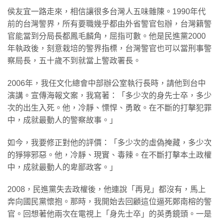
侯友宜一路走來，相信讓很多台灣人五味雜陳。1990年代
前的台灣警界，所有要職幾乎都由外省警官包辦，台灣籍警
官能當到分局長都鳳毛麟角，屈指可數。他是民進黨2000
年執政後，刻意栽培的警界指標，台灣警官也可以當刑事警
察局長，五十歲不到就當上警政署長。
2006年，我任文化總會中部辦公室執行長時，請他到台中
演講。宣傳海報文案，我寫著：「多少次的身先士卒，多少
次的出生入死。他，冷靜、慓悍、勇敢。在不斷的打擊犯罪
中，成就最動人的警察故事。」
如今，我要修正對他的評價：「多少次的虛偽掩藏，多少次
的猙獰邪惡。他，冷靜、現實、毒辣。在不斷打擊本土政權
中，成就最動人的卑鄙政客。」
2008，民進黨失去政權後，他連說「再見」都沒有，馬上
奔向國民黨懷抱。那時，我開始去回顧這位逼死鄭南榕的警
官。回想著他兩次在電視上「身先士卒」的英勇鏡頭。一是