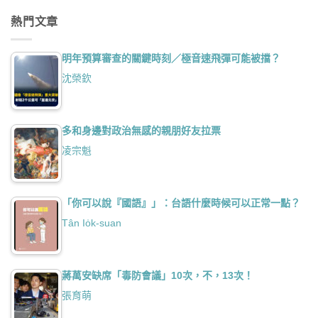
熱門文章
明年預算審查的關鍵時刻／極音速飛彈可能被擋？
沈榮欽
多和身邊對政治無感的親朋好友拉票
凌宗魁
「你可以說『國語』」：台語什麼時候可以正常一點？
Tân Io̍k-suan
蔣萬安缺席「毒防會議」10次，不，13次！
張育萌