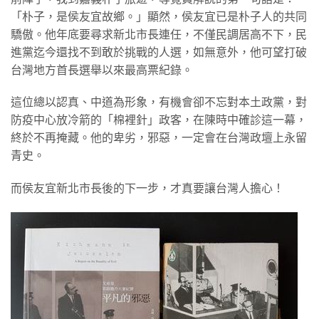
「朴子，是侯友宜故鄉。」顯然，侯友宜已是朴子人的共同
驕傲。他年底要尋求新北市長連任，不僅民調居高不下，民
進黨迄今還找不到敢於挑戰的人選，如無意外，他可望打破
台灣地方首長選舉以來最高票紀錄。
這位總以認真、中道為形象，有機會卻不忘對本土政黨，對
防疫中心放冷箭的「棉裡針」政客，在陳時中確診這一幕，
終於不再掩藏。他的卑劣，邪惡，一定會在台灣政壇上永留
青史。
而侯友宜新北市長後的下一步，才真要讓台灣人擔心！