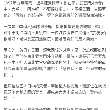
1997年白曉燕案，捉拿陳進興時，他在南非武官門外奔馳
中，大呼：「阿進呀！不要捉狂啦…」，電視畫面一直跟著
他的「勇敢」身影前進，讓全台電視機前的觀眾熱血沸騰。
一次是2005年他率隊到沙鹿，捉拿槍擊要犯張鍚銘，還用
鐵甲車衝撞鐵門。此役中，一位隊長唐嘉仁受傷。電視鏡頭
很剛好，是侯友宜跑進醫院，抱著唐嘉仁的感人鏡頭。
兩次的「英勇」畫面，讓我回想的感覺，是「怎麼都那麼剛
好？」而他在南非武官門外奔馳那一幕時，謝長廷已冒著九
死一生，進入南非武官家勸降陳進興中。還記得被挾持的南
非武官事後是怎麼說嗎？他說：「謝長廷，是上帝派來的天
使。」
但這位被害人口中的天使，事後極少被提及，而那位在電視
鏡頭下奔馳庭園的警官，卻成為大家永遠感念的「警察英
雄」。
前陣子，我到嘉義朴子旅遊，導覽員解說的第一句話是：