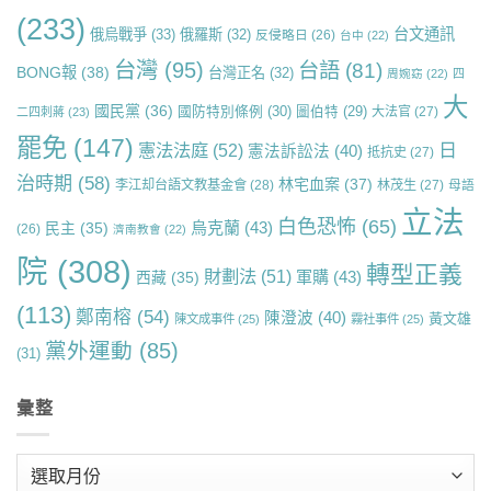
(233)
台文通訊
俄烏戰爭
(33)
俄羅斯
(32)
反侵略日
(26)
台中
(22)
台灣
(95)
台語
(81)
BONG報
(38)
台灣正名
(32)
周婉窈
(22)
四
大
國民黨
(36)
國防特別條例
(30)
圖伯特
(29)
大法官
(27)
二四刺蔣
(23)
罷免
(147)
日
憲法法庭
(52)
憲法訴訟法
(40)
抵抗史
(27)
治時期
(58)
林宅血案
(37)
李江却台語文教基金會
(28)
林茂生
(27)
母語
立法
白色恐怖
(65)
烏克蘭
(43)
民主
(35)
(26)
濟南教會
(22)
院
(308)
轉型正義
財劃法
(51)
軍購
(43)
西藏
(35)
(113)
鄭南榕
(54)
陳澄波
(40)
黃文雄
陳文成事件
(25)
霧社事件
(25)
黨外運動
(85)
(31)
彙整
彙
整