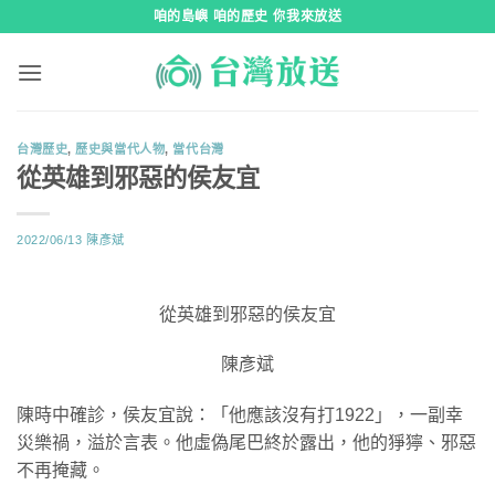
跳
咱的島嶼 咱的歷史 你我來放送
到
內
容
台灣歷史
,
歷史與當代人物
,
當代台灣
從英雄到邪惡的侯友宜
2022/06/13
陳彥斌
從英雄到邪惡的侯友宜
陳彥斌
陳時中確診，侯友宜說：「他應該沒有打1922」，一副幸
災樂禍，溢於言表。他虛偽尾巴終於露出，他的猙獰、邪惡
不再掩藏。