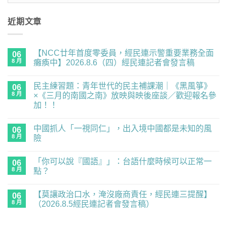
近期文章
【NCC廿年首度零委員，經民連示警重要業務全面
06
8 月
癱瘓中】2026.8.6（四）經民連記者會發言稿
在
尚
〈【NCC
無
民主練習題：青年世代的民主補課潮｜《黑風箏》
廿
06
留
年
言
8 月
×《三月的南國之南》放映與映後座談／歡迎報名參
首
加！！
度
零
在
尚
委
〈民
無
員，
中國抓人「一視同仁」，出入境中國都是未知的風
主
06
留
經
練
言
8 月
險
民
習
連
題：
在
尚
示
青
〈中
無
警
「你可以說『國語』」：台語什麼時候可以正常一
年
國
06
留
重
世
抓
言
8 月
點？
要
代
人
業
的
「一
在
尚
務
民
視
〈「你
無
全
【莫讓政治口水，淹沒廠商責任，經民連三提醒】
主
同
可
06
留
面
補
仁」，
以
言
8 月
（2026.8.5經民連記者會發言稿）
癱
課
出
說
瘓
潮
入
『國
在
尚
中】
｜
境
語』」：
〈【莫
無
2026.8.6（四）
《黑
中
台
讓