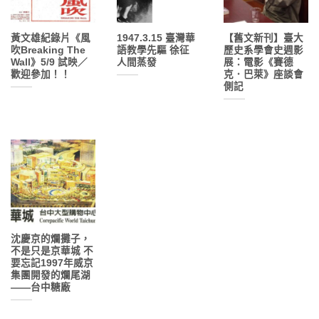
黃文雄紀錄片《風
1947.3.15 臺灣華
【舊文新刊】臺大
吹Breaking The
語教學先驅 徐征
歷史系學會史週影
Wall》5/9 試映／
人間蒸發
展：電影《賽德
歡迎參加！！
克．巴萊》座談會
側記
沈慶京的爛攤子，
不是只是京華城 不
要忘記1997年威京
集團開發的爛尾湖
——台中糖廠