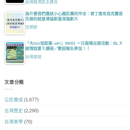
台灣經濟民主連合
為什麼我們應該小心國民黨的作法：普丁進攻烏克蘭首
先做的就是澤倫斯基深偽影片
沈榮欽
「大tūn埕起事–ah!」08/01 一日兩場台語活動：BLＸ
談情說愛Ｘ講冊／歡迎報名參加！！
台灣放送
文章分類
公民養成
(1,677)
台灣歷史
(2,290)
台灣美學
(70)