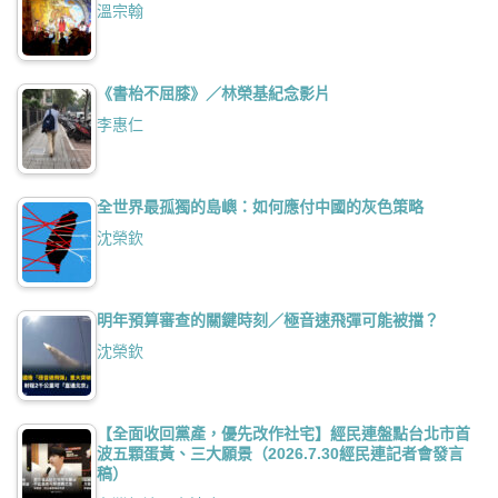
溫宗翰
《書枱不屈膝》／林榮基紀念影片
李惠仁
全世界最孤獨的島嶼：如何應付中國的灰色策略
沈榮欽
明年預算審查的關鍵時刻／極音速飛彈可能被擋？
沈榮欽
【全面收回黨產，優先改作社宅】經民連盤點台北市首
波五顆蛋黃、三大願景（2026.7.30經民連記者會發言
稿）