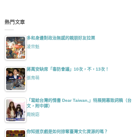
熱門文章
多和身邊對政治無感的親朋好友拉票
凌宗魁
蔣萬安缺席「毒防會議」10次，不，13次！
張育萌
「寫給台灣的情書 Dear Taiwan,」特展開幕致詞稿（台
文，附中譯）
周婉窈
你知道京戲是如何掠奪臺灣文化資源的嗎？