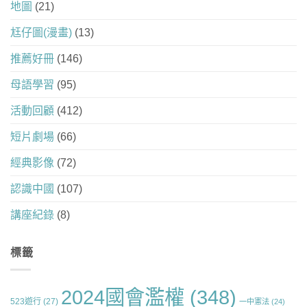
地圖
(21)
尪仔圖(漫畫)
(13)
推薦好冊
(146)
母語學習
(95)
活動回顧
(412)
短片劇場
(66)
經典影像
(72)
認識中國
(107)
講座紀錄
(8)
標籤
2024國會濫權
(348)
523遊行
(27)
一中憲法
(24)