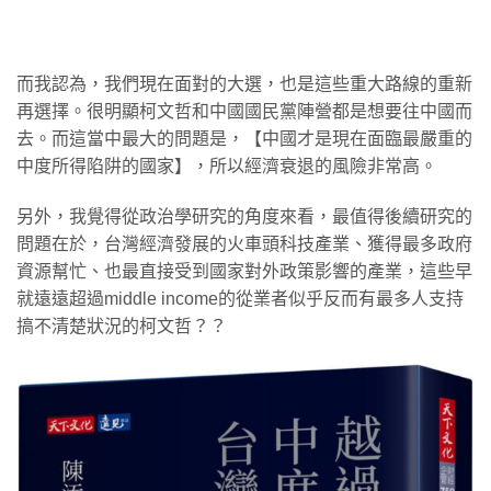
而我認為，我們現在面對的大選，也是這些重大路線的重新
再選擇。很明顯柯文哲和中國國民黨陣營都是想要往中國而
去。而這當中最大的問題是，【中國才是現在面臨最嚴重的
中度所得陷阱的國家】，所以經濟衰退的風險非常高。
另外，我覺得從政治學研究的角度來看，最值得後續研究的
問題在於，台灣經濟發展的火車頭科技產業、獲得最多政府
資源幫忙、也最直接受到國家對外政策影響的產業，這些早
就遠遠超過middle income的從業者似乎反而有最多人支持
搞不清楚狀況的柯文哲？？