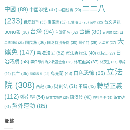
二二八
中國
(89)
中國滲透
(47)
中國統戰
(29)
(233)
台文通訊
俄烏戰爭
(33)
俄羅斯
(32)
反侵略日
(26)
台中
(22)
台灣
(94)
台語
(80)
BONG報
(38)
台灣正名
(32)
周婉窈
(22)
四
大
國民黨
(36)
國防特別條例
(30)
圖伯特
(29)
大法官
(27)
二四刺蔣
(23)
罷免
(147)
日
憲法法庭
(52)
憲法訴訟法
(40)
抵抗史
(27)
治時期
(58)
林宅血案
(37)
李江却台語文教基金會
(28)
林茂生
(27)
母語
立法
白色恐怖
(65)
烏克蘭
(43)
民主
(35)
(26)
濟南教會
(22)
院
(308)
轉型正義
財劃法
(51)
軍購
(43)
西藏
(35)
(112)
鄭南榕
(54)
陳澄波
(40)
黃文雄
陳文成事件
(25)
霧社事件
(25)
黨外運動
(85)
(31)
彙整