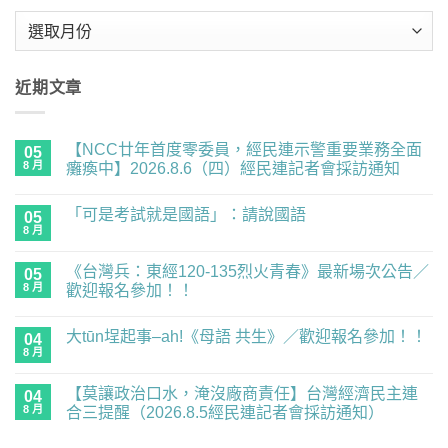
彙
整
近期文章
【NCC廿年首度零委員，經民連示警重要業務全面
05
8 月
癱瘓中】2026.8.6（四）經民連記者會採訪通知
在
尚
〈【NCC
無
「可是考試就是國語」：請說國語
廿
05
留
年
言
8 月
在
尚
首
〈「可
無
度
是
留
零
《台灣兵：東經120-135烈火青春》最新場次公告／
05
考
言
委
試
8 月
歡迎報名參加！！
員，
就
經
在
尚
是
民
〈《台
無
國
連
大tūn埕起事–ah!《母語 共生》／歡迎報名參加！！
灣
04
留
語」：
示
兵：
言
請
8 月
在
警
尚
東
說
〈大
重
無
經
國
tūn
要
留
120-
語〉
【莫讓政治口水，淹沒廠商責任】台灣經濟民主連
04
埕
業
言
135
中
起
8 月
務
合三提醒（2026.8.5經民連記者會採訪通知）
烈
事
全
火
在
尚
–
面
青
〈【莫
無
ah!