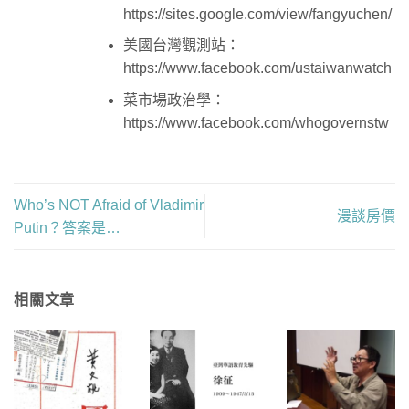
https://sites.google.com/view/fangyuchen/
美國台灣觀測站：
https://www.facebook.com/ustaiwanwatch
菜市場政治學：
https://www.facebook.com/whogovernstw
Who’s NOT Afraid of Vladimir
漫談房價
Putin？答案是…
相關文章