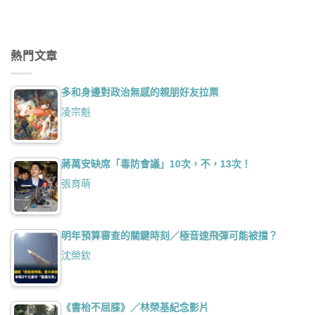
熱門文章
多和身邊對政治無感的親朋好友拉票
凌宗魁
蔣萬安缺席「毒防會議」10次，不，13次！
張育萌
明年預算審查的關鍵時刻／極音速飛彈可能被擋？
沈榮欽
《書枱不屈膝》／林榮基紀念影片