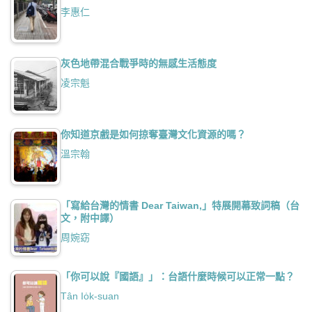
李惠仁
灰色地帶混合戰爭時的無感生活態度
凌宗魁
你知道京戲是如何掠奪臺灣文化資源的嗎？
溫宗翰
「寫給台灣的情書 Dear Taiwan,」特展開幕致詞稿（台
文，附中譯）
周婉窈
「你可以說『國語』」：台語什麼時候可以正常一點？
Tân Io̍k-suan