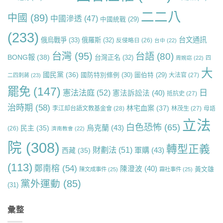
二二八
中國
(89)
中國滲透
(47)
中國統戰
(29)
(233)
台文通訊
俄烏戰爭
(33)
俄羅斯
(32)
反侵略日
(26)
台中
(22)
台灣
(95)
台語
(80)
BONG報
(38)
台灣正名
(32)
周婉窈
(22)
四
大
國民黨
(36)
國防特別條例
(30)
圖伯特
(29)
大法官
(27)
二四刺蔣
(23)
罷免
(147)
日
憲法法庭
(52)
憲法訴訟法
(40)
抵抗史
(27)
治時期
(58)
林宅血案
(37)
李江却台語文教基金會
(28)
林茂生
(27)
母語
立法
白色恐怖
(65)
烏克蘭
(43)
民主
(35)
(26)
濟南教會
(22)
院
(308)
轉型正義
財劃法
(51)
軍購
(43)
西藏
(35)
(113)
鄭南榕
(54)
陳澄波
(40)
黃文雄
陳文成事件
(25)
霧社事件
(25)
黨外運動
(85)
(31)
彙整