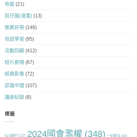
地圖
(21)
尪仔圖(漫畫)
(13)
推薦好冊
(146)
母語學習
(95)
活動回顧
(412)
短片劇場
(67)
經典影像
(72)
認識中國
(107)
講座紀錄
(8)
標籤
2024國會濫權
(348)
523遊行
(27)
一中憲法
(24)