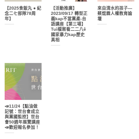
【2025食飯丸 ● 紀
【活動推廣】
來自清水的孩子—
念二七部隊78周
2023/09/17 轉型正
蔡焜霖人權教育論
年】
義kap不當黨產-台
壇
語講座【第三場】
Tuì檔案看二二八ê
國家暴力kap歷史
真相
📣11/24【點油做
記號：世台會成立
與黨國監控】世台
會50週年展覽講座
📣歡迎報名參加！