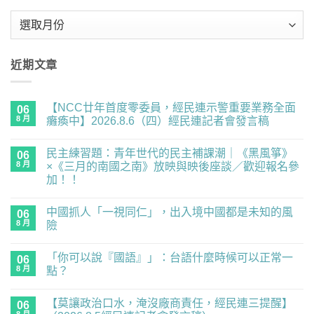
彙
整
近期文章
【NCC廿年首度零委員，經民連示警重要業務全面
06
8 月
癱瘓中】2026.8.6（四）經民連記者會發言稿
在
尚
〈【NCC
無
民主練習題：青年世代的民主補課潮｜《黑風箏》
廿
06
留
年
言
8 月
×《三月的南國之南》放映與映後座談／歡迎報名參
首
加！！
度
零
在
尚
委
〈民
無
員，
中國抓人「一視同仁」，出入境中國都是未知的風
主
06
留
經
練
言
8 月
險
民
習
連
題：
在
尚
示
青
〈中
無
警
「你可以說『國語』」：台語什麼時候可以正常一
年
國
06
留
重
世
抓
言
8 月
點？
要
代
人
業
的
「一
在
尚
務
民
視
〈「你
無
全
【莫讓政治口水，淹沒廠商責任，經民連三提醒】
主
同
可
06
留
面
補
仁」，
以
言