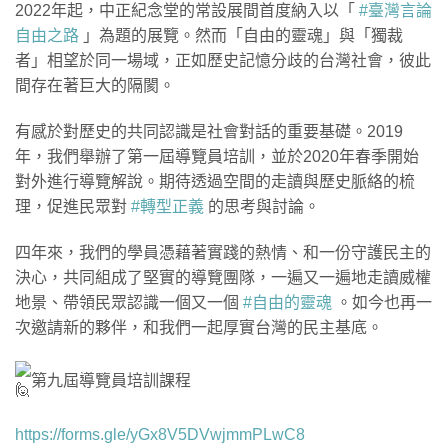
2022年起，中正紀念堂的常設展間首度納入以「
#臺灣言論
自由之路
」為題的展覽。然而「自由的靈魂」與「獨裁
者」相望於同一場域，正如歷史記憶分歧的台灣社會，彼此
間存在著巨大的隔閡。
有感於對歷史的共同認識是社會對話的重要基礎。2019
年，我們舉辦了第一屆導覽員培訓，並於2020年春季開始
對外進行導覽解說。期待透過空間的走讀與歷史脈絡的梳
理，促進民眾對
#轉型正義
的思考與討論。
四年來，我們的學員憑藉著實踐的熱情、和一份守護民主的
決心，共同組成了堅實的導覽團隊，一遍又一遍地走讀威權
地景、帶領民眾認識一個又一個
#自由的靈魂
。如今也再一
次邀請新的夥伴，和我們一起厚實台灣的民主基底。
第九屆導覽員培訓課程
https://forms.gle/yGx8V5DVwjmmPLwC8