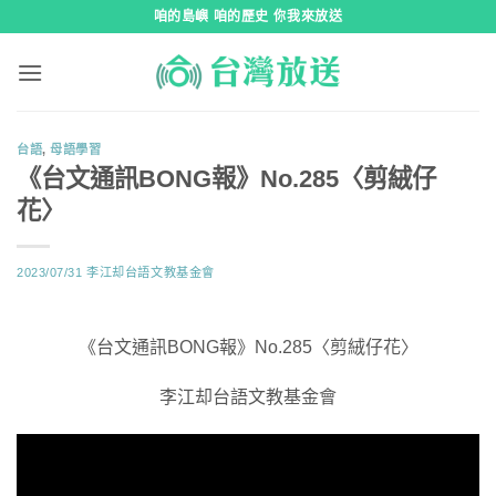
跳
咱的島嶼 咱的歷史 你我來放送
到
內
容
台語
,
母語學習
《台文通訊BONG報》No.285〈剪絨仔
花〉
2023/07/31
李江却台語文教基金會
《台文通訊BONG報》No.285〈剪絨仔花〉
李江却台語文教基金會