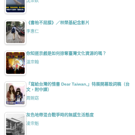
沈榮欽
《書枱不屈膝》／林榮基紀念影片
李惠仁
你知道京戲是如何掠奪臺灣文化資源的嗎？
溫宗翰
「寫給台灣的情書 Dear Taiwan,」特展開幕致詞稿（台
文，附中譯）
周婉窈
灰色地帶混合戰爭時的無感生活態度
凌宗魁