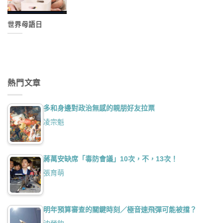
世界母語日
熱門文章
多和身邊對政治無感的親朋好友拉票
凌宗魁
蔣萬安缺席「毒防會議」10次，不，13次！
張育萌
明年預算審查的關鍵時刻／極音速飛彈可能被擋？