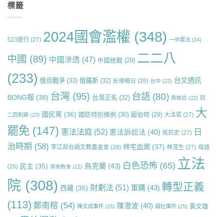
標籤
2024國會濫權
(348)
523遊行
(27)
一中憲法
(24)
二二八
中國
(89)
中國滲透
(47)
中國統戰
(29)
(233)
台文通訊
俄烏戰爭
(33)
俄羅斯
(32)
反侵略日
(26)
台中
(22)
台灣
(95)
台語
(80)
BONG報
(38)
台灣正名
(32)
周婉窈
(22)
四
大
國民黨
(36)
國防特別條例
(30)
圖伯特
(29)
大法官
(27)
二四刺蔣
(23)
罷免
(147)
日
憲法法庭
(52)
憲法訴訟法
(40)
抵抗史
(27)
治時期
(58)
林宅血案
(37)
李江却台語文教基金會
(28)
林茂生
(27)
母語
立法
白色恐怖
(65)
烏克蘭
(43)
民主
(35)
(26)
濟南教會
(22)
院
(308)
轉型正義
財劃法
(51)
軍購
(43)
西藏
(35)
(113)
鄭南榕
(54)
陳澄波
(40)
黃文雄
陳文成事件
(25)
霧社事件
(25)