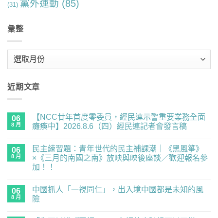
黨外運動
(85)
(31)
彙整
彙
整
近期文章
【NCC廿年首度零委員，經民連示警重要業務全面
06
8 月
癱瘓中】2026.8.6（四）經民連記者會發言稿
在
尚
〈【NCC
無
民主練習題：青年世代的民主補課潮｜《黑風箏》
廿
06
留
年
言
8 月
×《三月的南國之南》放映與映後座談／歡迎報名參
首
加！！
度
零
在
尚
委
〈民
無
員，
中國抓人「一視同仁」，出入境中國都是未知的風
主
06
留
經
練
言
8 月
險
民
習
連
題：
在
尚
示
青
〈中
無
警