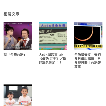
相關文章
說「台灣台語」
大tūn埕起事–ah!
台語講天文 天狗
《母語 共生》／歡
食日傳說揭密 日
迎報名參加！！
食非日蝕｜台語報
萬事