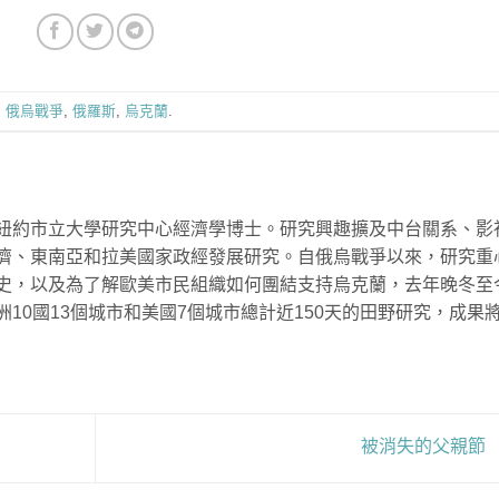
：
俄烏戰爭
,
俄羅斯
,
烏克蘭
.
紐約市立大學研究中心經濟學博士。研究興趣擴及中台關系、影
濟、東南亞和拉美國家政經發展研究。自俄烏戰爭以來，研究重
史，以及為了解歐美市民組織如何團結支持烏克蘭，去年晚冬至
10國13個城市和美國7個城市總計近150天的田野研究，成果
被消失的父親節