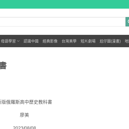
母語學習
認識中國
經典影像
台灣美學
短片劇場
尪仔圖(漫畫)
地
書
新版俄羅斯高中歷史教科書
廖美
2023/08/08