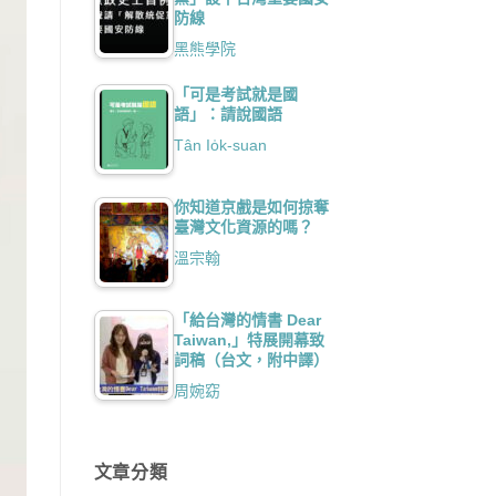
防線
黑熊學院
「可是考試就是國
語」：請說國語
Tân Io̍k-suan
你知道京戲是如何掠奪
臺灣文化資源的嗎？
溫宗翰
「給台灣的情書 Dear
Taiwan,」特展開幕致
詞稿（台文，附中譯）
周婉窈
文章分類