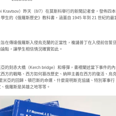
i Kravtsov）昨天（8/7）在莫斯科舉行的新聞記者會，發佈四
）學生的《俄羅斯歷史》教科書，涵蓋自 1945 年到 21 世紀的最
來旨在傳達俄羅斯入侵烏克蘭的正當性，複誦普丁在入侵前信誓
的論點，讓學生相信情況確實如此。
刻赤大橋（Kerch bridge）和導彈，書裡闡述當下事件的內
抗西方的戰略、西方如何篡改歷史、納粹主義在西方的復活、烏
、克里米亞的回歸、頓巴斯的命運、什麼是明斯克協議、特別軍事行
家、俄羅斯是英雄之地等等。