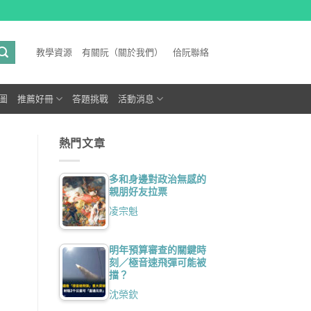
教學資源
有關阮（關於我們）
佮阮聯絡
圖
推薦好冊
答題挑戰
活動消息
熱門文章
多和身邊對政治無感的
親朋好友拉票
凌宗魁
明年預算審查的關鍵時
刻／極音速飛彈可能被
擋？
沈榮欽