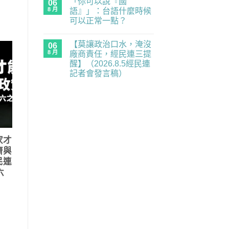
「你可以說『國
國
06
留
全
代
抓
言
面
8 月
語』」：台語什麼時候
的
人
癱
民
可以正常一點？
「一
瘓
主
視
中】
在
補
尚
同
2026.8.6（四）
〈「你
課
無
仁」，
經
【莫讓政治口水，淹沒
可
06
潮
留
出
民
以
｜
言
8 月
廠商責任，經民連三提
入
連
說
《黑
境
記
醒】（2026.8.5經民連
『國
風
中
者
語』」：
箏》
記者會發言稿）
國
會
台
×《三
都
發
在
語
尚
月
是
言
〈【莫
什
無
的
未
稿〉
讓
麼
留
南
知
中
政
時
言
國
的
治
候
之
風
口
可
南》
險〉
水，
以
放
中
淹
正
映
沒
常
與
家才
廠
一
映
濟與
商
點？〉
後
責
中
座
民連
任，
談
經
六
／
民
歡
連
迎
三
報
提
名
醒】
參
（2026.8.5
加！！〉
經
中
民