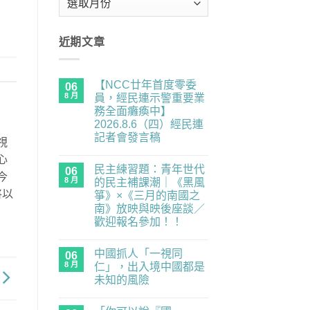
整
近期文章
【NCC廿年首度零委
06
8 月
員，經民連示警重要業
務全面癱瘓中】
2026.8.6（四）經民連
記者會發言稿
視
在
尚
心
〈【NCC
無
民主練習題：青年世代
廿
06
留
今
年
言
8 月
的民主補課潮｜《黑風
首
將以
箏》×《三月的南國之
度
零
南》放映與映後座談／
委
歡迎報名參加！！
員，
經
在
尚
民
〈民
無
連
中國抓人「一視同
主
06
留
示
練
言
8 月
仁」，出入境中國都是
警
習
重
未知的風險
題：
要
青
在
尚
業
年
〈中
無
務
世