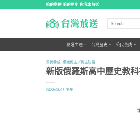
跳
咱的島嶼 咱的歷史 你我來放送
到
內
容
精選主題
台灣歷史
公民養成
公民養成
,
認識民主／民主防衛
新版俄羅斯高中歷史教科
2023/08/08
廖美