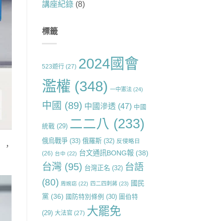
講座紀錄
(8)
標籤
2024國會
523遊行
(27)
濫權
(348)
一中憲法
(24)
中國
(89)
中國滲透
(47)
中國
二二八
(233)
統戰
(29)
俄烏戰爭
(33)
俄羅斯
(32)
反侵略日
），
台文通訊BONG報
(38)
(26)
台中
(22)
台灣
(95)
台語
台灣正名
(32)
(80)
國民
周婉窈
(22)
四二四刺蔣
(23)
黨
(36)
國防特別條例
(30)
圖伯特
大罷免
(29)
大法官
(27)