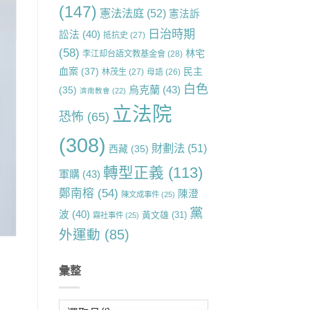
(147)
憲法法庭
(52)
憲法訴
日治時期
訟法
(40)
抵抗史
(27)
(58)
林宅
李江却台語文教基金會
(28)
血案
(37)
民主
林茂生
(27)
母語
(26)
白色
烏克蘭
(43)
(35)
濟南教會
(22)
立法院
恐怖
(65)
(308)
財劃法
(51)
西藏
(35)
轉型正義
(113)
軍購
(43)
鄭南榕
(54)
陳澄
陳文成事件
(25)
黨
波
(40)
黃文雄
(31)
霧社事件
(25)
外運動
(85)
彙整
彙