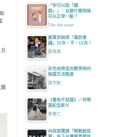
「你可以說『國
語』」：台語什麼時候
本新
可以正常一點？
當
Tân Io̍k-suan
蔣萬安缺席「毒防會
議」10次，不，13次！
旦旦
張育萌
灰色地帶混合戰爭時的
無感生活態度
凌宗魁
克蘭
《書枱不屈膝》／林榮
基紀念影片
李惠仁
內政部聲請「解散統促
黨」設下台灣重要國安