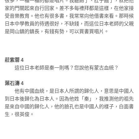
很多，一櫃一櫃的都是唱片。我聽飽了、肚子餓了，就把他
家的門關起來自行回家。差不多每禮拜都是這樣，在他家接
受音樂教育。他也有很多書，我常常向他借書來看。那時候
日本中學教員的待遇很好，不缺錢，而這位日本老師的父親
是岡山鎮的鎮長，有錢有勢，可以買書買唱片。
莊紫蓉 4
這位日本老師是秦一則嗎？您說他有蒙古血統？
葉石濤 4
他有中國血統，是日本人所謂的歸化人，意思是中國人
到日本後歸化為日本人。因為他姓「秦」，我推測他的祖先
是來自中國的歸化人，他的臉孔也是中國人的樣子，白面書
生，很英俊。