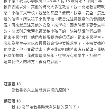
很不錯。我當小學教師共 46 年，從 18 歲開始，中間三年
被抓去關以外，其他的時間大多在教書。我一開始教書時就
想：小孩子來學校，我給他甚麼？健康、快樂、安全，這是
我的信條。所以孩子來到學校，我首先注意觀察他的健康狀
況，再來就是注意他的安全，來學校、回家時都不要發生事
故，快樂則是我葉老師帶給小孩子的，講笑話讓他們高興，
從來不罵他們，他們考鴨蛋我也笑嘻嘻的，從來不罵學生。
我認為學生長大以後慢慢就會懂得要追求學問，不需要強迫
他唸書，他不喜歡唸書，也不能證明他將來沒有希望。我退
休以後想想，我教書這麼多年，從來沒有罵學生、打學生，
這是我偉大的地方，很有成就感。
莊紫蓉 18
您教書多久之後就有這樣的原則？
葉石濤 18
我 18 歲開始教書時就有這樣的原則了。