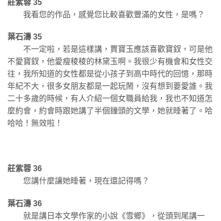
莊紫蓉 35
我看您的作品，感覺您比較喜歡豐滿的女性，是嗎？
葉石濤 35
不一定啦，若是這樣講，賈寶玉應該喜歡寶釵，可是他
不愛寶釵，他愛瘦稜稜的林黛玉啊。我很少有機會和女性交
往，我所知道的女性都是從小孩子到高中時代的回憶，那時
年紀不大，很多女朋友都是一起玩鬧，沒有想到要愛誰。我
二十多歲的時候，有人介紹一個女職員給我，我也不知道怎
麼約會，約會時跟她講了半個鐘頭的文學，她就睡著了。哈
哈哈！無效啦！
莊紫蓉 36
您講什麼讓她睡著，現在還記得嗎？
葉石濤 36
就是講日本文學作家的小說《雪鄉》，從頭到尾講一