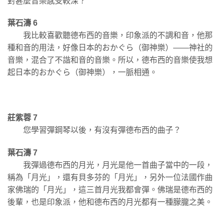
對甚麼音樂感受較深？
葉石濤 6
我比較喜歡聽德布西的音樂，印象派的不調和音，他那
種和音的用法，好像日本的おかぐら（御神樂）——神社的
音樂，混合了不諧和音的音樂。所以，德布西的音樂使我想
起日本的おかぐら（御神樂），一脈相通。
莊紫蓉 7
您學習彈鋼琴以後，有沒有彈德布西的曲子？
葉石濤 7
我彈過德布西的月光，月光是他一首曲子當中的一段，
稱為「月光」，還有貝多芬的「月光」，另外一位法國作曲
家佛瑞的「月光」，這三首月光我都會彈。佛瑞是德布西的
後輩，也是印象派，他和德布西的月光都有一種朦朧之美。