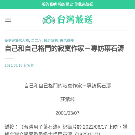
跳
咱的島嶼 咱的歷史 你我來放送
到
內
容
歷史與當代人物
,
二二八
,
日治時期
,
白色恐怖
自己和自己格鬥的寂寞作家－專訪葉石濤
2023/08/16
莊紫蓉
自己和自己格鬥的寂寞作家－專訪葉石濤
莊紫蓉
2001/03/07
編按：《台灣男子葉石濤》紀錄片於 2022/06/17 上映，講
述台灣文學界重量級大師葉石濤（1925/11/01-