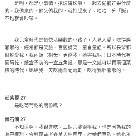
是啊，都是小事情，搶玻璃珠啦，一起去偷摘芒果什麼
的，我偷來的，他又偷我的，就打起來了。哈哈！分「贓」
不均就會吵架。
我兒童時代是個快活樂觀的小孩子，人見人愛，吃得胖
嘟嘟的，經常都是笑臉，喜愛說笑，童言童語。所以長輩都
很疼愛我，我內媽（祖母）更疼我，她害我呢！日本時代有
葡萄乾，紙盒子裝的一盒五角錢，那是一文錢可以買兩個菜
粽的時代，她給我一天吃兩盒葡萄乾，吃得我胖嘟嘟的。
莊紫蓉 27
是吃葡萄乾的關係嗎？
葉石濤 27
不知道啊，我很會吃。三姑六婆很疼我，也是因為我的
嘴巴很甜，會對那些老查某人拍馬屁，討她們喜歡。這也不