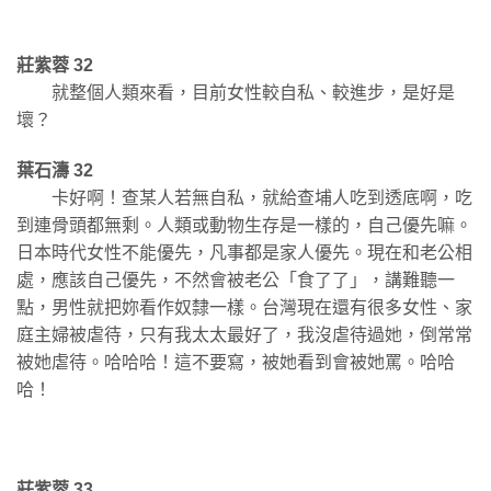
莊紫蓉 32
就整個人類來看，目前女性較自私、較進步，是好是
壞？
葉石濤 32
卡好啊！查某人若無自私，就給查埔人吃到透底啊，吃
到連骨頭都無剩。人類或動物生存是一樣的，自己優先嘛。
日本時代女性不能優先，凡事都是家人優先。現在和老公相
處，應該自己優先，不然會被老公「食了了」，講難聽一
點，男性就把妳看作奴隸一樣。台灣現在還有很多女性、家
庭主婦被虐待，只有我太太最好了，我沒虐待過她，倒常常
被她虐待。哈哈哈！這不要寫，被她看到會被她罵。哈哈
哈！
莊紫蓉 33