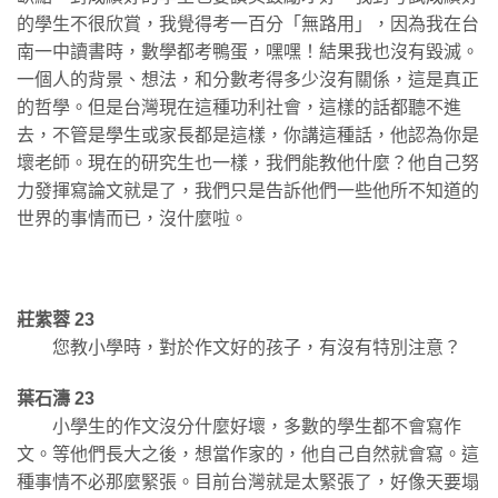
的學生不很欣賞，我覺得考一百分「無路用」，因為我在台
南一中讀書時，數學都考鴨蛋，嘿嘿！結果我也沒有毀滅。
一個人的背景、想法，和分數考得多少沒有關係，這是真正
的哲學。但是台灣現在這種功利社會，這樣的話都聽不進
去，不管是學生或家長都是這樣，你講這種話，他認為你是
壞老師。現在的研究生也一樣，我們能教他什麼？他自己努
力發揮寫論文就是了，我們只是告訴他們一些他所不知道的
世界的事情而已，沒什麼啦。
莊紫蓉 23
您教小學時，對於作文好的孩子，有沒有特別注意？
葉石濤 23
小學生的作文沒分什麼好壞，多數的學生都不會寫作
文。等他們長大之後，想當作家的，他自己自然就會寫。這
種事情不必那麼緊張。目前台灣就是太緊張了，好像天要塌