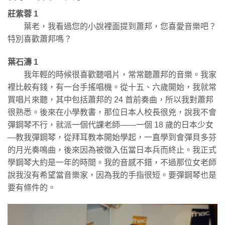
莊紫蓉 1
葉老，我看過您的小說裡面提到蕭邦，您喜愛音樂吧？
特別喜歡蕭邦嗎？
葉石濤 1
我年輕的時候很喜歡聽唱片，常常聽蕭邦的音樂。我家
裡比較有錢，有一台手搖唱機。從十五、六歲開始，我就常
買唱片來聽，其中包括蕭邦的 24 首前奏曲，所以我對蕭邦
很熟悉。後來在小學教書，那位日本人校長很兇，說我不會
彈鋼琴不行，就派一個代課老師——一個 18 歲的日本少女
—教我彈鋼琴，從拜耳教本開始學起，一直學到會彈貝多芬
的月光奏鳴曲，後來因為被徵入伍當日本兵而終止。我正式
學鋼琴大約是一年的時間。我的音感不錯，不過那位女老師
說我沒有希望當音樂家，因為我的手指很短。要彈鋼琴也是
要有條件的。