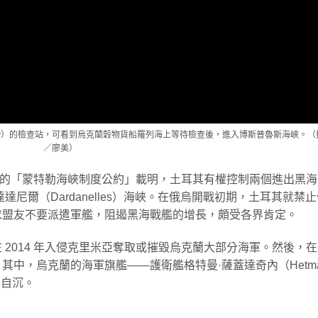
（也稱Kumköy）的檢查站，可看到烏克蘭穀物貨船羅列海上等待檢查後，進入博斯普魯斯海峽。
／廖美）
 年的「蒙特勒海峽制度公約」載明，土耳其有權控制兩個進出黑
達達尼爾（Dardanelles）海峽。在俄烏開戰初期，土耳其就禁
求盟友不要派遣軍艦，阻遏黑海戰艦的增長，頗受各界肯定。
2014 年入侵克里米亞奪取或摧毀烏克蘭大部分海軍。然後，
中，烏克蘭的海軍旗艦——護衛艦格特曼·薩蓋達奇內（Hetm
擇自沉。