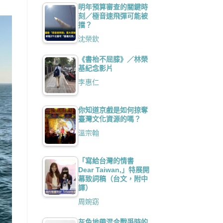
明年預算審查的關鍵時
刻／極音速飛彈可能被
擋？
沈榮欽
《書枱不屈膝》／林榮
基紀念影片
李惠仁
你知道京戲是如何掠奪
臺灣文化資源的嗎？
溫宗翰
「寫給台灣的情書
Dear Taiwan,」特展開
幕致詞稿（台文，附中
譯）
周婉窈
灰色地帶混合戰爭時的