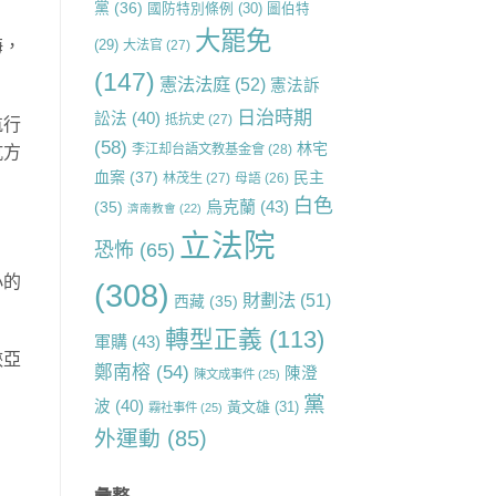
黨
(36)
國防特別條例
(30)
圖伯特
大罷免
海，
(29)
大法官
(27)
(147)
憲法法庭
(52)
憲法訴
日治時期
訟法
(40)
抵抗史
(27)
航行
(58)
林宅
李江却台語文教基金會
(28)
抗方
血案
(37)
民主
林茂生
(27)
母語
(26)
白色
烏克蘭
(43)
(35)
濟南教會
(22)
立法院
恐怖
(65)
小的
(308)
財劃法
(51)
西藏
(35)
轉型正義
(113)
軍購
(43)
峽亞
鄭南榕
(54)
陳澄
陳文成事件
(25)
黨
波
(40)
黃文雄
(31)
霧社事件
(25)
外運動
(85)