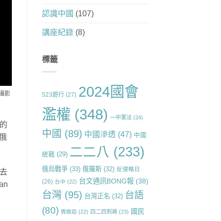
認識中國
(107)
講座紀錄
(8)
標籤
2024國會
（攝影
523遊行
(27)
濫權
(348)
一中憲法
(24)
海的
中國
(89)
中國滲透
(47)
中國
止俄
二二八
(233)
統戰
(29)
俄烏戰爭
(33)
俄羅斯
(32)
反侵略日
在去
台文通訊BONG報
(38)
(26)
台中
(22)
an
台灣
(95)
台語
台灣正名
(32)
(80)
國民
周婉窈
(22)
四二四刺蔣
(23)