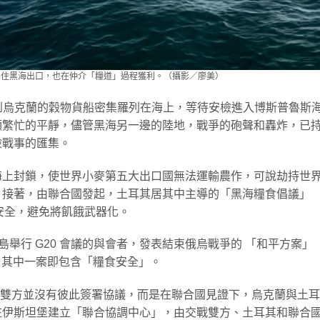
掐住黑海出口，也在仲介「糧道」過程獲利。（攝影／廖美）
看到烏克蘭的穀物貨船密集羅列在海上，等待安檢進入博斯普魯斯
顯繁忙的平靜，儘管黑海另一邊的陸地，戰爭的砲聲和轟炸，已
險戰事的匯集。
海上封鎖，使世界小麥第五大出口國無法運輸農作，可說劫持世
。接著，由聯合國發起，土耳其居其中主導的「黑海糧食倡議」
，乃為糧食安全，避免將飢餓武器化。
島舉行 G20 會議的與會者，發表結束俄烏戰爭的 「和平方案」
方案步驟，其中一案即包含「糧食安全」。
」，俄烏雙方並沒有彼此簽署協議，而是在聯合國見證下，烏克蘭與土
在伊斯坦堡建立「聯合協調中心」，由交戰雙方、土耳其和聯合