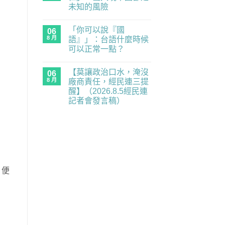
習
重
未知的風險
題：
要
青
在
尚
業
年
〈中
無
務
世
「你可以說『國
國
06
留
全
代
抓
言
面
8 月
語』」：台語什麼時候
的
人
癱
民
可以正常一點？
「一
瘓
主
視
中】
在
補
尚
同
2026.8.6（四）
〈「你
課
無
仁」，
經
【莫讓政治口水，淹沒
可
06
潮
留
出
民
以
｜
言
8 月
廠商責任，經民連三提
入
連
說
《黑
境
記
醒】（2026.8.5經民連
『國
風
中
者
語』」：
箏》
記者會發言稿）
國
會
台
×《三
都
發
在
語
尚
月
是
言
〈【莫
什
無
的
未
稿〉
讓
麼
留
南
知
中
政
時
言
國
的
治
候
之
風
口
可
南》
險〉
水，
以
放
中
淹
正
映
沒
常
與
廠
，便
一
映
商
點？〉
後
責
中
座
任，
談
經
／
民
歡
連
迎
三
報
提
名