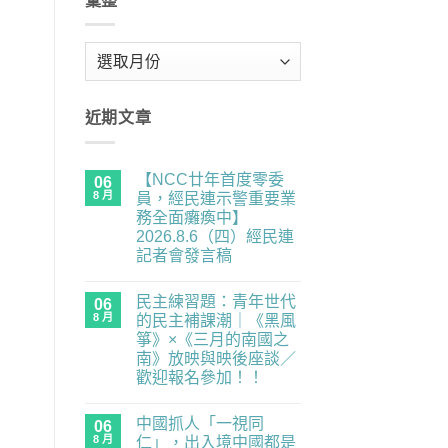
彙整
彙
整
近期文章
【NCC廿年首度零委
06
8 月
員，經民連示警重要業
務全面癱瘓中】
2026.8.6（四）經民連
記者會發言稿
在
尚
〈【NCC
無
民主練習題：青年世代
廿
06
留
年
言
8 月
的民主補課潮｜《黑風
首
箏》×《三月的南國之
度
零
南》放映與映後座談／
委
歡迎報名參加！！
員，
經
在
尚
民
〈民
無
連
中國抓人「一視同
主
06
留
示
練
言
8 月
仁」，出入境中國都是
警