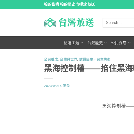
跳
咱的島嶼 咱的歷史 你我來放送
到
內
容
精選主題
台灣歷史
公民養成
公民養成
,
台灣與世界
,
認識民主／民主防衛
黑海控制權——掐住黑海
2023/08/14
廖美
黑海控制權—