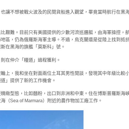
，也讓不想被戰火波及的民間貨船進入觀望，畢竟當時航行在黑
無比艱難。目前只有美國提供的少數河流巡邏艇，由海軍操控，
海地區，仍為俄羅斯海軍主導。不過，烏克蘭還是從陸上找到抵
羅斯在黑海的旗艦「莫斯科」號。
，則在仲介「糧道」過程獲利。
渡輪上，我和坐在對面兩位土耳其男性閒談，發現其中年級比較
糧道」提供了新的工作機會。
更精緻型態，比如麵粉，出口到非洲和中東。住在博斯普羅斯海
Sea of Marmara）附近的農作物加工廠工作。