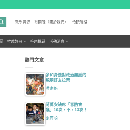
教學資源
有關阮（關於我們）
佮阮聯絡
圖
推薦好冊
答題挑戰
活動消息
熱門文章
多和身邊對政治無感的
親朋好友拉票
凌宗魁
蔣萬安缺席「毒防會
議」10次，不，13次！
張育萌