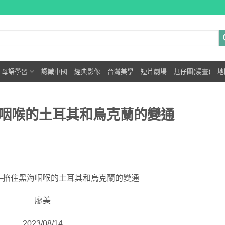
母語學習
認識中國
經典影像
台灣美學
短片劇場
尪仔圖(漫畫)
地
咽喉的土耳其和烏克蘭的變通
—掐住黑海咽喉的土耳其和烏克蘭的變通
廖美
2023/08/14