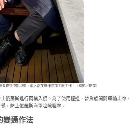
機會來到伊斯坦堡，兩人都在農作物加工廠工作。（攝影／廖美）
防止俄羅斯進行兩棲入侵。為了使用糧道，替貨船開闢運輸走廊
警覺，防止俄羅斯海軍趁隙襲擊。
的變通作法