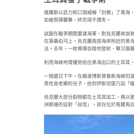
俄羅斯以武力和口頭威嚇「封鎖」了黑海
如被飛彈襲擊，終究得不償失。
試圖在戰爭期間重建海軍，對烏克蘭來說
在第聶伯河上。烏克蘭南部海岸附近的黑
法。去年，一枚導彈自陸地發射，擊沉俄
利用海峽地理優勢掐住黑海出口的土耳其
一個週日下午，在橫渡博斯普魯斯海峽的
男性是老鄉的兒子，他到伊斯坦堡乃因「
烏克蘭大部分穀物都在土耳其加工，再以
洲那邊的這對「叔侄」，就在位於馬爾馬拉海（