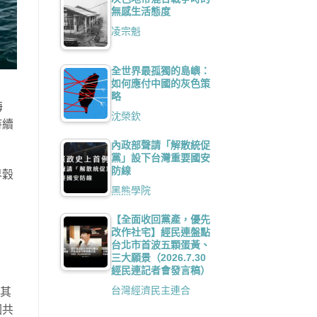
無感生活態度
凌宗魁
全世界最孤獨的島嶼：
如何應付中國的灰色策
略
海
沈榮欽
持續
內政部聲請「解散統促
黨」設下台灣重要國安
防線
界穀
黑熊學院
【全面收回黨產，優先
改作社宅】經民連盤點
台北市首波五顆蛋黃、
三大願景（2026.7.30
經民連記者會發言稿）
台灣經濟民主連合
耳其
國共