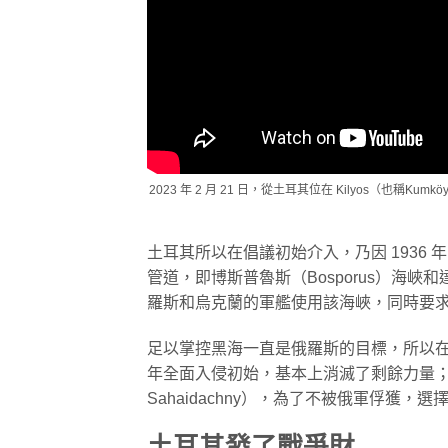
2023 年 2 月 21 日，從土耳其位在 Kilyos
土耳其所以在倡議初始介入，乃因 1936
管道，即博斯普魯斯（Bosporus）海峽和
羅斯和烏克蘭的軍艦使用該海峽，同時要
足以掌控黑海一直是俄羅斯的目標，所以在 
年全面入侵初始，基本上消滅了剩餘力量；其
Sahaidachny），為了不被俄軍俘獲，選
土耳其發了戰爭財