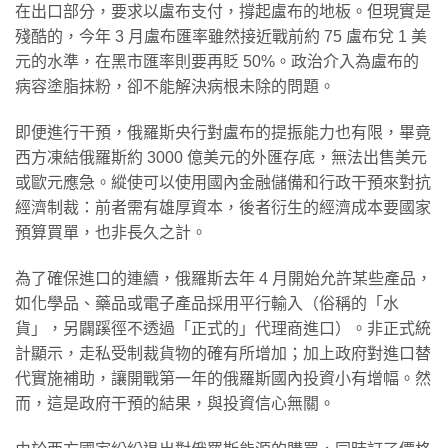
在出口部分，要求以盧布支付，撐起盧布的地板。但現實是
殘酷的，今年 3 月盧布匯率雖然接近戰前約 75 盧布兌 1 美
元的水準，在黑市匯率則要再貶 50%。政治介入為盧布的
病容塗脂抹粉，卻不能解決病根未除的問題。
即便進行干預，俄羅斯央行對盧布的提振能力也有限，畢竟
西方凍結俄羅斯約 3000 億美元的外匯存底，無法出售美元
或歐元應急。縱使可以使用國內金融儲備和行政干預來對抗
經濟制裁：前者需有雄厚資本，後者衍生的經濟成本要國家
預算買單，也非長久之計。
為了確保進口的連續，俄羅斯去年 4 月開始允許某些產品，
如化學品、藥品或電子產品採用平行輸入（俗稱的「水
貨」，另闢蹊徑不透過「正式的」代理商進口）。非正式統
計顯示，走私受制裁貨物的確有所增加；加上政府對進口替
代實施補助，讓開戰第一年的俄羅斯國內投資小有增幅。然
而，這是政府干預的結果，與投資信心無關。