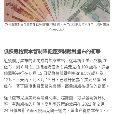
為何俄羅斯貨幣盧布在戰爭剛開打時走俏，今年起卻開始撐不住？（圖片來源
／needpix）
俄採嚴格資本管制降低經濟制裁對盧布的衝擊
近幾個月盧布的走向成為觀察重點，從年初 1 美元兌換 70
盧布，到 8 月 11 日持續貶值為 1 美元兌換 100 盧布，這讓
俄羅斯央行在 8 月 15 日緊急將關鍵利率從 8.5% 調升為
12%。三天內，到 8 月 17 日，已經升值為 1 美元兌換 94
盧布；普丁隨後也召集緊急會議，商量讓盧布挺住的對策。
從「盧布兌換美元與關鍵利率」趨勢圖，可以發現調升利
率，有助盧布的升值。高利率政策的效果在 2022 年 2 月
24 日俄羅斯全面入侵烏克蘭一週內，當盧布從原本在 1、2