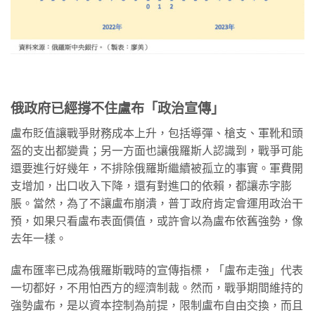
俄政府已經撐不住盧布「政治宣傳」
盧布貶值讓戰爭財務成本上升，包括導彈、槍支、軍靴和頭
盔的支出都變貴；另一方面也讓俄羅斯人認識到，戰爭可能
還要進行好幾年，不排除俄羅斯繼續被孤立的事實。軍費開
支增加，出口收入下降，還有對進口的依賴，都讓赤字膨
脹。當然，為了不讓盧布崩潰，普丁政府肯定會運用政治干
預，如果只看盧布表面價值，或許會以為盧布依舊強勢，像
去年一樣。
盧布匯率已成為俄羅斯戰時的宣傳指標，「盧布走強」代表
一切都好，不用怕西方的經濟制裁。然而，戰爭期間維持的
強勢盧布，是以資本控制為前提，限制盧布自由交換，而且