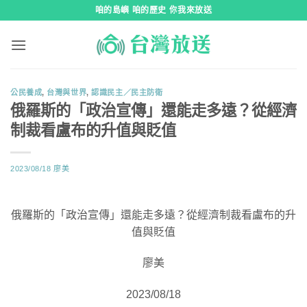
跳
咱的島嶼 咱的歷史 你我來放送
到
內
容
公民養成
,
台灣與世界
,
認識民主／民主防衛
俄羅斯的「政治宣傳」還能走多遠？從經濟
制裁看盧布的升值與貶值
2023/08/18
廖美
俄羅斯的「政治宣傳」還能走多遠？從經濟制裁看盧布的升
值與貶值
廖美
2023/08/18