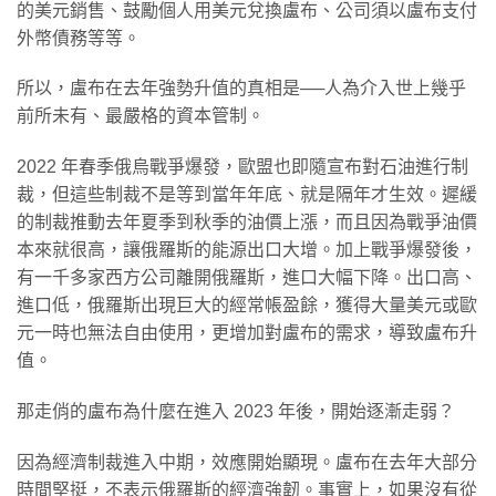
的美元銷售、鼓勵個人用美元兌換盧布、公司須以盧布支付
外幣債務等等。
所以，盧布在去年強勢升值的真相是──人為介入世上幾乎
前所未有、最嚴格的資本管制。
2022 年春季俄烏戰爭爆發，歐盟也即隨宣布對石油進行制
裁，但這些制裁不是等到當年年底、就是隔年才生效。遲緩
的制裁推動去年夏季到秋季的油價上漲，而且因為戰爭油價
本來就很高，讓俄羅斯的能源出口大增。加上戰爭爆發後，
有一千多家西方公司離開俄羅斯，進口大幅下降。出口高、
進口低，俄羅斯出現巨大的經常帳盈餘，獲得大量美元或歐
元一時也無法自由使用，更增加對盧布的需求，導致盧布升
值。
那走俏的盧布為什麼在進入 2023 年後，開始逐漸走弱？
因為經濟制裁進入中期，效應開始顯現。盧布在去年大部分
時間堅挺，不表示俄羅斯的經濟強韌。事實上，如果沒有從