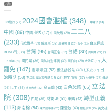
標籤
2024國會濫權
(348)
523遊行
(27)
一中憲法
(24)
二二八
中國
(89)
中國滲透
(47)
中國統戰
(29)
(233)
台文通訊
俄烏戰爭
(33)
俄羅斯
(32)
反侵略日
(26)
台中
(22)
台灣
(95)
台語
(80)
BONG報
(38)
台灣正名
(32)
周婉窈
(22)
四
大
國民黨
(36)
國防特別條例
(30)
圖伯特
(29)
大法官
(27)
二四刺蔣
(23)
罷免
(147)
日
憲法法庭
(52)
憲法訴訟法
(40)
抵抗史
(27)
治時期
(58)
林宅血案
(37)
李江却台語文教基金會
(28)
林茂生
(27)
母語
立法
白色恐怖
(65)
烏克蘭
(43)
民主
(35)
(26)
濟南教會
(22)
院
(308)
轉型正義
財劃法
(51)
軍購
(43)
西藏
(35)
(113)
鄭南榕
(54)
陳澄波
(40)
黃文雄
陳文成事件
(25)
霧社事件
(25)