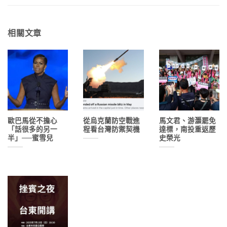
相關文章
歐巴馬從不擔心
從烏克蘭防空戰進
馬文君、游灝罷免
「話很多的另一
程看台灣防禦契機
達標，南投重返歷
半」──蜜雪兒
史榮光