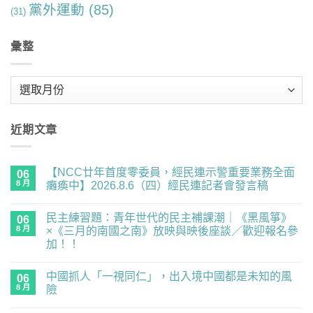
黨外運動
(85)
(31)
彙整
彙
整
近期文章
【NCC廿年首度零委員，經民連示警重要業務全面
06
8 月
癱瘓中】2026.8.6（四）經民連記者會發言稿
在
尚
〈【NCC
無
民主練習題：青年世代的民主補課潮｜《黑風箏》
廿
06
留
年
言
8 月
×《三月的南國之南》放映與映後座談／歡迎報名參
首
加！！
度
零
在
尚
委
〈民
無
員，
中國抓人「一視同仁」，出入境中國都是未知的風
主
06
留
經
練
言
8 月
險
民
習
連
題：
在
尚
示
青
〈中