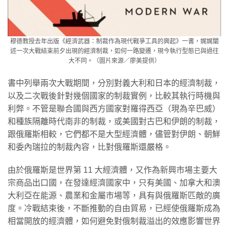
穆德教授去年出版《經濟武器：制裁作為現代戰爭工具的興起》一書，娓娓闡
述一次大戰結束前夕出現的經濟制裁，如何一路變遷，現今執行型態已與過往
大不同。（圖片來源／廖美提供）
書中列舉兩次大戰期間，分別對義大利和日本的經濟制裁，
以及二次戰後針對幾個國家的制裁實例，比較其執行時機與
利弊。不管是聯合國與西方國家對羅得西亞（現為辛巴威）
和種族隔離時代南非的制裁，或美國對古巴和伊朗的制裁，
跟俄羅斯相較，它們都不是大型經濟體，儘管對伊朗、朝鮮
和委內瑞拉的制裁內容，比對俄羅斯還嚴格。
由於俄羅斯是世界第 11 大經濟體，又作為新興市場主要大
宗商品出口國，在發達經濟國家中，只有美國、加拿大和澳
大利亞在能源、農業和金屬市場等，具有與俄羅斯匹敵的廣
度。冷戰結束後，不斷推動的自由貿易，已經使俄羅斯成為
相當開放的經濟體，如何避免對俄制裁溢出的效應影響世界