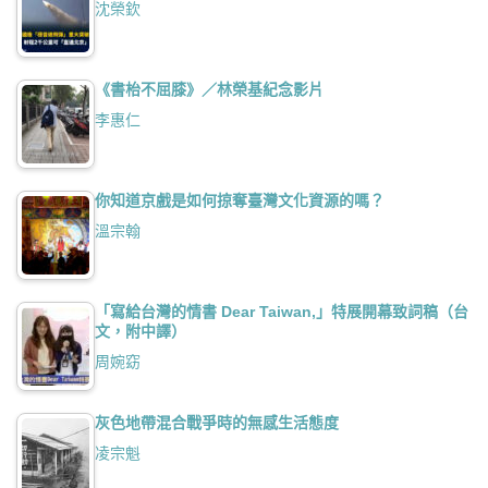
沈榮欽
《書枱不屈膝》／林榮基紀念影片
李惠仁
你知道京戲是如何掠奪臺灣文化資源的嗎？
溫宗翰
「寫給台灣的情書 Dear Taiwan,」特展開幕致詞稿（台
文，附中譯）
周婉窈
灰色地帶混合戰爭時的無感生活態度
凌宗魁