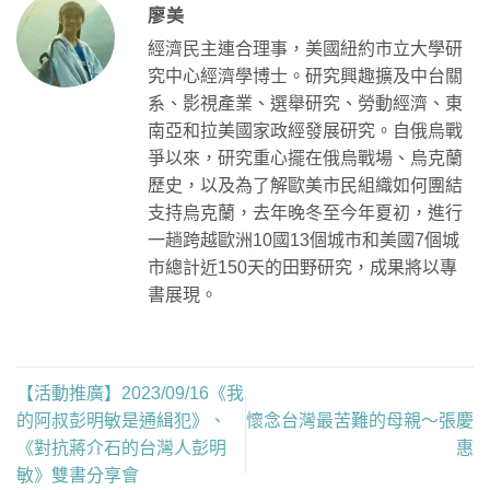
廖美
經濟民主連合理事，美國紐約市立大學研
究中心經濟學博士。研究興趣擴及中台關
系、影視產業、選舉研究、勞動經濟、東
南亞和拉美國家政經發展研究。自俄烏戰
爭以來，研究重心擺在俄烏戰場、烏克蘭
歷史，以及為了解歐美市民組織如何團結
支持烏克蘭，去年晚冬至今年夏初，進行
一趟跨越歐洲10國13個城市和美國7個城
市總計近150天的田野研究，成果將以專
書展現。
【活動推廣】2023/09/16《我
的阿叔彭明敏是通緝犯》、
懷念台灣最苦難的母親〜張慶
《對抗蔣介石的台灣人彭明
惠
敏》雙書分享會