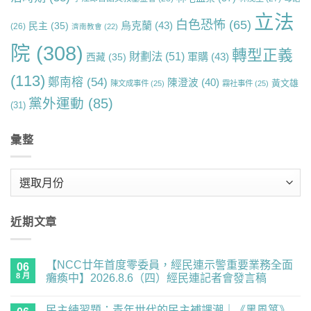
立法
白色恐怖
(65)
烏克蘭
(43)
民主
(35)
(26)
濟南教會
(22)
院
(308)
轉型正義
財劃法
(51)
軍購
(43)
西藏
(35)
(113)
鄭南榕
(54)
陳澄波
(40)
黃文雄
陳文成事件
(25)
霧社事件
(25)
黨外運動
(85)
(31)
彙整
彙
整
近期文章
【NCC廿年首度零委員，經民連示警重要業務全面
06
8 月
癱瘓中】2026.8.6（四）經民連記者會發言稿
在
尚
〈【NCC
無
民主練習題：青年世代的民主補課潮｜《黑風箏》
廿
留