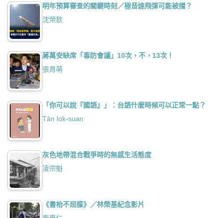
明年預算審查的關鍵時刻／極音速飛彈可能被擋？
沈榮欽
蔣萬安缺席「毒防會議」10次，不，13次！
張育萌
「你可以說『國語』」：台語什麼時候可以正常一點？
Tân Io̍k-suan
灰色地帶混合戰爭時的無感生活態度
凌宗魁
《書枱不屈膝》／林榮基紀念影片