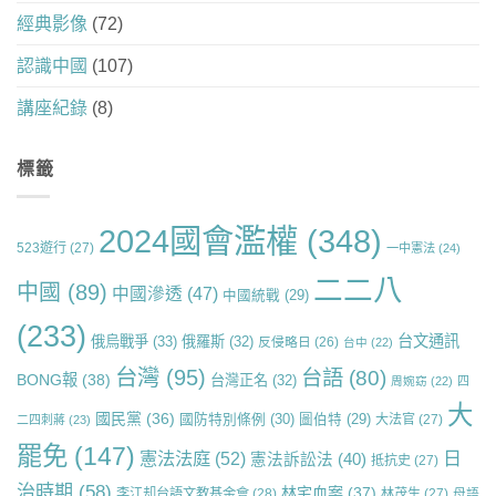
經典影像
(72)
認識中國
(107)
講座紀錄
(8)
標籤
2024國會濫權
(348)
523遊行
(27)
一中憲法
(24)
二二八
中國
(89)
中國滲透
(47)
中國統戰
(29)
(233)
台文通訊
俄烏戰爭
(33)
俄羅斯
(32)
反侵略日
(26)
台中
(22)
台灣
(95)
台語
(80)
BONG報
(38)
台灣正名
(32)
周婉窈
(22)
四
大
國民黨
(36)
國防特別條例
(30)
圖伯特
(29)
大法官
(27)
二四刺蔣
(23)
罷免
(147)
日
憲法法庭
(52)
憲法訴訟法
(40)
抵抗史
(27)
治時期
(58)
林宅血案
(37)
李江却台語文教基金會
(28)
林茂生
(27)
母語