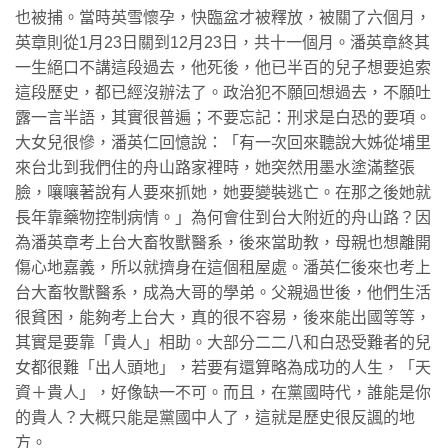
也被捕。當時英雪懷孕，快臨盆才被釋放，被關了六個月，
英章則從1月23日關到12月23日，共十一個月。潘英章終其
一生絕口不講這段過去，他死後，他已半百的兒子想要追索
這段歷史，都已經沒辦法了。政治犯不願回想過去，不願吐
露一言半語，其實很普遍；不要忘記：刑求是白恐的要項。
大女兒很慘，潘英仁回憶說：「有一次回來聽說大姊從埔里
來台北到我們住的舟山路家裡時，她突然用墨水塗滿整張
臉，嚷嚷著說有人要來抓她，她要變裝逃亡。在那之後她就
長年靠藥物控制病情。」為何會住到台大附近的舟山路？因
為潘英章考上台大畜牧獸醫系，後來當助教，母親也想離開
傷心地嘉義，所以就擠身在這個租屋處。潘英仁後來也考上
台大畜牧獸醫系，成為大哥的學弟。父親過世後，他們生活
很貧困，能夠考上台大，真的很不容易，後來能出國等等，
其實是要靠「貴人」相助。大部分二二八和白恐受難者的兒
女都很難「出人頭地」，若要有還算略為成功的人生，「天
資＋貴人」，好像缺一不可。而且，在黨國時代，誰能是你
的貴人？大概只能是黨國中人了，這就是歷史很反諷的地
方。