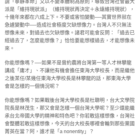
謂「寧靜革命」又以不變革體制為原則，導致台灣社會最大
派是「維持現狀派」（維持現狀再決定＋永遠維持現狀），
十幾年來都在六成上下。不要或害怕變動──其實世界就在
急遽變動中──造成社會極度欠缺想像力。台灣人不只無法
想像未來，對過去也欠缺想像。諸君可能會反問：「過去已
經過去了，怎麼能想像？」恰恰要能想樣過去，才能想像未
來。
你能想像嗎？──如果不是曾約農將台灣第一等人才林攀龍
講成「庸才」、不讓他有機會擔任東海大學校長，而是繼他
之後某任/某幾任東海大學校長是林攀龍的話，那東海大學
會是怎樣的一個情況呢？
你能想像嗎？如果戰後台灣大學校長是杜聰明，台大文學院
院長是林茂生，那又會是怎樣一個台灣大學呢？至少還能繼
承台北帝國大學的精神和特色吧？你若敢這樣想像，台灣社
會整體若敢這樣想像，今天的台大校長哪裡會輪到那些黨國
菁英在當？阿，誰才是「a nonentity」？