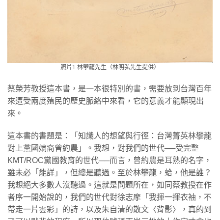
照片1 林攀龍先生（林明弘先生提供）
蔡榮芳教授這本書，是一本很特別的書，需要放到台灣百年
來遭受兩度殖民的歷史脈絡中來看，它的意義才能顯現出
來。
​這本書的書題是：「知識人的想望與行徑：台灣菁英林攀龍
對上黨國嫡裔曾約農」。我想，對我們的世代──受完整
KMT/ROC黨國教育的世代──而言，曾約農是耳熟的名字，
雖未必「能詳」，但總是聽過。至於林攀龍，蛤，他是誰？
我想絕大多數人沒聽過。這就是問題所在，如同蔡教授在作
者序一開始說的，我們的世代對徐志摩「我揮一揮衣袖，不
帶走一片雲彩」的詩，以及朱自清的散文〈背影〉，真的到