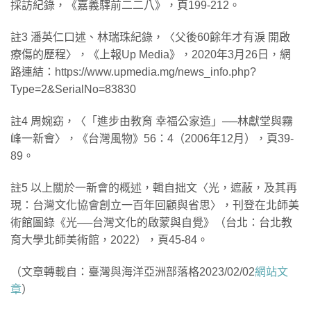
採訪紀錄，《嘉義驛前二二八》，頁199-212。
註3 潘英仁口述、林瑞珠紀錄，〈父後60餘年才有淚 開啟
療傷的歷程〉，《上報Up Media》，2020年3月26日，網
路連結：https://www.upmedia.mg/news_info.php?
Type=2&SerialNo=83830
註4 周婉窈，〈「進步由教育 幸福公家造」──林獻堂與霧
峰一新會〉，《台灣風物》56：4（2006年12月），頁39-
89。
註5 以上關於一新會的概述，輯自拙文〈光，遮蔽，及其再
現：台灣文化協會創立一百年回顧與省思〉，刊登在北師美
術館圖錄《光──台灣文化的啟蒙與自覺》（台北：台北教
育大學北師美術館，2022），頁45-84。
（文章轉載自：臺灣與海洋亞洲部落格2023/02/02
網站文
章
）