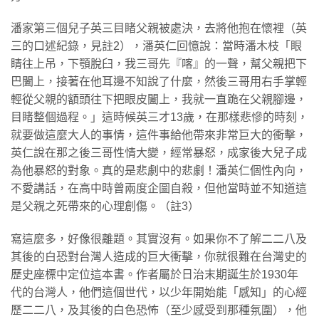
​潘家第三個兒子英三目睹父親被處決，去將他抱在懷裡（英
三的口述紀錄，見註2），潘英仁回憶說：當時潘木枝「眼
睛往上吊，下顎脫臼，我三哥先『喀』的一聲，幫父親把下
巴闔上，接著在他耳邊不知說了什麼，然後三哥用右手掌輕
輕從父親的額頭往下把眼皮闔上，我就一直跪在父親腳邊，
目睹整個過程。」這時候英三才13歲，在那樣悲慘的時刻，
就要做這麼大人的事情，這件事給他帶來非常巨大的衝擊，
英仁說在那之後三哥性情大變，經常暴怒，成家後大兒子成
為他暴怒的對象。真的是悲劇中的悲劇！潘英仁個性內向，
不愛講話，在高中時曾兩度企圖自殺，但他當時並不知道這
是父親之死帶來的心理創傷。（註3）
​寫這麼多，好像很離題。其實沒有。如果你不了解二二八及
其後的白恐對台灣人造成的巨大衝擊，你就很難在台灣史的
歷史座標中定位這本書。作者屬於日治末期誕生於1930年
代的台灣人，他們這個世代，以少年開始能「感知」的心經
歷二二八，及其後的白色恐怖（至少感受到那種氛圍），他