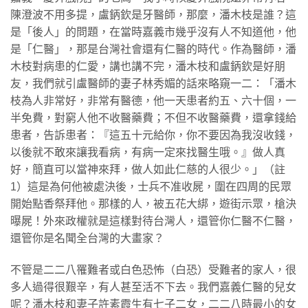
陳澄波不用多提，盧鈵欽是牙醫師，那麼，潘木枝是誰？這
是「後人」的問題，在當時嘉義市幾乎沒有人不知道他，他
是「仁醫」，那是台灣社會還有仁醫的時代。作為醫師，潘
木枝對病患的仁愛，講也講不完，潘木枝和盧鈵欽是好朋
友，我們就引盧醫師的妻子林秀媚的話來略窺一二：「潘木
枝為人非常好，非常有醫德，他一天患者約五、六十個，一
半免費，對窮人他不收醫藥費；不但不收醫藥費，還拿錢給
患者，告訴患者：『這五十元給你，你不要因為我沒收錢，
以後就不敢來讓我看病，有病一定來找醫生哦。』做人真
好，簡直可以當神來拜，做人如此仁慈的人很少。」（註
1）這是為何他被處決後，士兵不准收屍，圍在四周的民眾
開始點香祭拜他。那樣的人，被五花大綁，遊街示眾，槍決
曝屍！外來政權就是這樣對待台灣人，還管你仁醫不仁醫，
還管你是名聞全台灣的大畫家？
​不管是二二八罹難者或白色恐怖（白恐）受難者的家人，很
多人過得很艱辛，有人甚至活不下去。我們嘉義仁醫的兒女
呢？潘木枝和妻子許素霞生有七子二女，二二八時最小的女