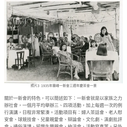
照片3 1935年霧峰一新會三週年慶茶會一景
關於一新會的特色，可以簡述如下：一新會就是以家族之力
辦社會，一個月平均舉辦三、四項活動，加上每週一次的例
行演講，日程非常緊湊。活動項目有：婦人茶話會、老人慰
安會、球競技會、兒童親愛會、辯論會、文化劇、演劇批評
會、通俗演講、留學生懇親會、納涼會、活動寫真等。另外