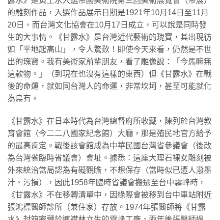
露水》是黃土水入選帝國美術院第三回美術展覽會（帝展）
的雕刻作品，入選作品展示日期是1921年10月14日至11月
20日，而台灣文化協會在10月17日成立，可以說是同時發
生的大事情。《甘露水》是台灣近代藝術的瑰寶，其出現彷
如「平地起高山」，令人驚歎！即使今天來看，仍然是不世
出的瑰寶。我有美術家前輩朋友，看了雕像說：「今馬嘛無
這款物。」（到現在也沒有這樣的東西）但《甘露水》在戰
後的命運，就如同台灣人的命運，非常坎坷，甚至可能就化
為烏有。
​《甘露水》在日本時代為台灣總督府所收藏，陳列於台灣教
育會館（今二二八國家紀念館）大廳，那是殖民地官方給予
的最高肯定。戰後該會館成為中華民國台灣省參議會（後改
為台灣省臨時省議會）會址。據悉：這座大理石裸女雕刻被
外來統治當局認為有礙觀瞻，不想保存（當時似已遭人潑墨
汁、污損），因此1958年臨時省議會搬遷至台中霧峰時，
《甘露水》不在移轉清單中，因緣際會被移到台中車站附近
張鴻標醫師診所（兼住家）存放。1974年張醫師將《甘露
水》封箱密藏於連襟林立生的霧峰工廠，兩年後張醫師過