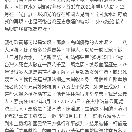
世。《甘露水》封箱47年後，終於在2021年重現人間，12
月在「光」展，以如光的存在和國人見面。《甘露水》奇蹟
式的再現，也是戰後台灣歷史悲運的縮影──外來統治者將
島嶼的珍寶視為垃圾。
​藝術珍寶都可以是垃圾，那麼，島嶼優秀的人才呢？二二八
大屠殺，殺了很多台灣菁英、年輕人，以及一般民眾。從
「三月做大水」（吳新榮語）到清鄉結束的5月15日，估計
台灣人死亡人數在一萬八千至二萬之間。這段血腥歷史，75
年後很多人還是選擇不要了解，甚至認為沒發生過，或只死
幾百人。我們在這裡無法細述大屠殺本身，每個死亡都牽動
死者的父母兄弟姊妹親朋，以及妻子兒女（如果已成家），
這些人還必須存活下去，他們往往活得非常辛苦。我是嘉義
人，嘉義在1947年3月18、23、25日，在火車站前公開處
決三批人，最後是：潘木枝、陳澄波、盧鈵欽、柯麟。這四
位都是嘉義市參議員，他們在3月11日與一群地方領導人士
到水上機場和國民黨軍方進行和平談判，結果被捕。柯麟是
嘉義「慶昇戲院」的老闆，我小時候慶昇戲院還非常有名。