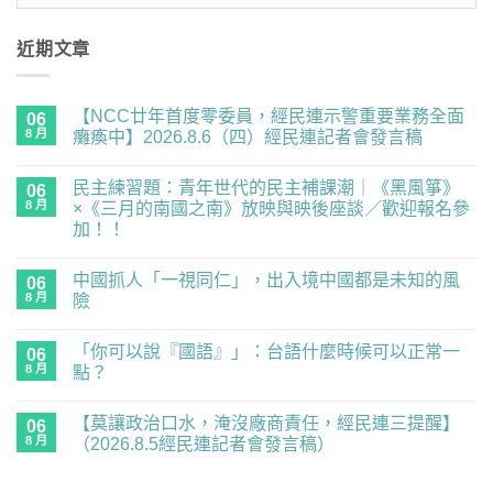
整
近期文章
【NCC廿年首度零委員，經民連示警重要業務全面
06
8 月
癱瘓中】2026.8.6（四）經民連記者會發言稿
在
尚
〈【NCC
無
民主練習題：青年世代的民主補課潮｜《黑風箏》
廿
06
留
年
言
8 月
×《三月的南國之南》放映與映後座談／歡迎報名參
首
加！！
度
零
在
尚
委
〈民
無
員，
中國抓人「一視同仁」，出入境中國都是未知的風
主
06
留
經
練
言
8 月
險
民
習
連
題：
在
尚
示
青
〈中
無
警
「你可以說『國語』」：台語什麼時候可以正常一
年
國
06
留
重
世
抓
言
8 月
點？
要
代
人
業
的
「一
在
尚
務
民
視
〈「你
無
全
【莫讓政治口水，淹沒廠商責任，經民連三提醒】
主
同
可
06
留
面
補
仁」，
以
言
8 月
（2026.8.5經民連記者會發言稿）
癱
課
出
說
瘓
潮
入
『國
在
尚
中】
｜
境
語』」：
〈【莫
無
2026.8.6（四）