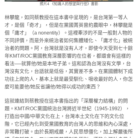
照片4 《知識人的想望與行徑》書影
林攀龍，如同蔡教授在這本書中呈現的，是台灣第一等人
才，是個「奇才」，但是在黨國菁英曾約農眼中，林攀龍是
個「庸才」（a nonentity）。這裡牽涉的不是一般對人物的
不同評價，而是外來統治者如何集體矮化、「庸才化」被統
治者的問題。阿，台灣就是沒有人才，即使今天受到七十餘
年KMT/ROC黨國教育深層影響的在位者，都還會有這樣的
看法──就算他/她是本地子弟。這和認為台灣沒有文學，台
灣沒有文化，台語就是低俗，其實差不多。在黨國體制下成
功往上爬的人，基本上就是最受馴化、吸收最好的人，你怎
麼可能要他/她反省讓他/她得以成功的東西？
這就連結到蔡教授在這本書指出的「深層權力結構」的問
題。KMT/ROC黨國統治台灣將近半世紀（1945-1992），
打造出中國/中華文化在上，台灣本土文化在下的文化位
階，它已經內化到受黨國教育的台灣人的思維和內心深處，
非常難打破。由於長期戒嚴，人民思想僵化，加上解嚴後所