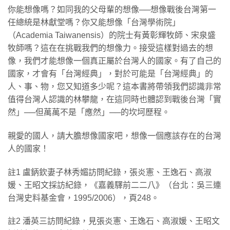
你能想像嗎？如同我的父母輩的想像──想像戰後台灣第一
任總統是林獻堂嗎？你又能想像「台灣學術院」
（Academia Taiwanensis）的院士有黃彰輝牧師、宋泉盛
牧師嗎？這在在挑戰我們的想像力。接受這樣對過去的想
像，我們才能想像一個真正屬於台灣人的國家。有了自己的
國家，才會有「台灣經典」，對於可能是「台灣經典」的
人、事、物，您又知道多少呢？這本書將帶領我們認識非常
值得台灣人認識的林攀龍，在這同時也體認到戰後台灣「實
然」──但萬萬不是「應然」──的坎坷歷程。
親愛的國人，請大膽想像國家吧，想像一個應該存在的台灣
人的國家！
註1 盧鈵欽妻子林秀媚訪問紀錄，張炎憲、王逸石、高淑
媛、王昭文採訪紀錄，《嘉義驛前二二八》（台北：吳三連
台灣史料基金會，1995/2006），頁248。
註2 潘英三訪問紀錄，見張炎憲、王逸石、高淑媛、王昭文