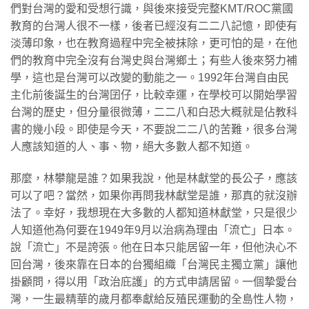
們對台灣的愛和受想行識，與後來接受完整KMT/ROC黨國
教育的台灣人很不一樣，後者已經沒有二二八記憶，即使有
淡薄印象，也在教育過程中完全被抹除，更可怕的是，在他
們的教育中完全沒有台灣史與台灣鄉土；有些人後來努力補
學，這也是台灣可以改變的動能之一。1992年台灣自由民
主化前後誕生的台灣囝仔，比較幸運，在學校可以開始學習
台灣的歷史，但分量很微薄，二二八和白恐大概就是佔教科
書的幾小段。即使是今天，不要說二二八的苦難，很多台灣
人應該知道的人、事、物，絕大多數人都不知道。
​那麼，林攀龍是誰？如果我說，他是林獻堂的長公子，應該
可以了吧？當然，如果你再問我林獻堂是誰，那真的就沒辦
法了。幸好，我想現在大多數的人都知道林獻堂，只是很少
人知道他為何要在1949年9月以治病為理由「流亡」日本。
說「流亡」不是誇張。他在日本只能居留一年，但他決心不
回台灣，後來靠在日本的台獨組織「台灣民主獨立黨」讓他
掛顧問，得以用「政治庇護」的方式申請居留。一個摯愛台
灣，一生最精華的歲月都奉獻給反殖民運動的全島性人物，