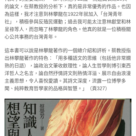
的論文，在蔡教授的分析下，真的是非常優秀的作品。也因
為這樣，我才注意到林攀龍在1922年就加入「台灣青年
社」，積極參與反殖民運動；過去我可能太注意林獻堂和林
呈祿等人，而忽略了林攀龍的角色。他真的就是一位積極關
心公共事務的台灣青年。
​這本書可以說是林攀龍著作的一個總介紹和評析。蔡教授指
出林攀龍著作的特色：「用多種語文的思維（包括他非常嫻
熟的日語），論政治文筆收斂理性，論人生哲學則博引東西
洋哲人之名言，論自然抒情詩文則熱情洋溢、展示自由浪漫
主義思想，令人喜悅愛讀。其詩文深度，流露一位博學多
聞、純粹教育哲學家的品格與智慧。」（頁327）