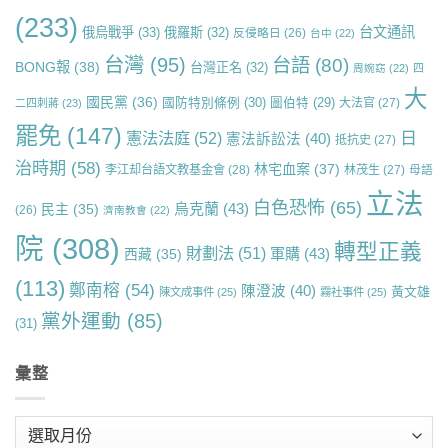
(233)
台文通訊
俄烏戰爭
(33)
俄羅斯
(32)
反侵略日
(26)
台中
(22)
台灣
(95)
台語
(80)
BONG報
(38)
台灣正名
(32)
周婉窈
(22)
四
大
國民黨
(36)
國防特別條例
(30)
圖伯特
(29)
大法官
(27)
二四刺蔣
(23)
罷免
(147)
日
憲法法庭
(52)
憲法訴訟法
(40)
抵抗史
(27)
治時期
(58)
林宅血案
(37)
李江却台語文教基金會
(28)
林茂生
(27)
母語
立法
白色恐怖
(65)
烏克蘭
(43)
民主
(35)
(26)
濟南教會
(22)
院
(308)
轉型正義
財劃法
(51)
軍購
(43)
西藏
(35)
(113)
鄭南榕
(54)
陳澄波
(40)
黃文雄
陳文成事件
(25)
霧社事件
(25)
黨外運動
(85)
(31)
彙整
彙