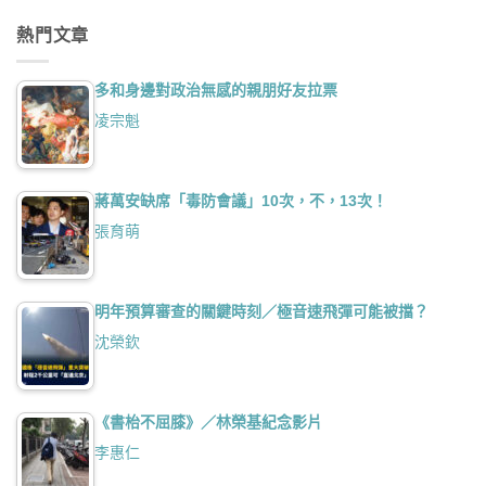
熱門文章
多和身邊對政治無感的親朋好友拉票
凌宗魁
蔣萬安缺席「毒防會議」10次，不，13次！
張育萌
明年預算審查的關鍵時刻／極音速飛彈可能被擋？
沈榮欽
《書枱不屈膝》／林榮基紀念影片
李惠仁