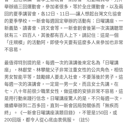
舉辦過三回運動會，參加者很多，等於全庄運動會，以及兩
回的夏季講習會，各12日、11日──讓人想起台灣文化協會
的夏季學校。一新會每週固定舉辦的活動有：日曜講座、一
新義塾、讀書會、詩文會等。一新會創會後第一次演講聽眾
就有三、四百人，其後都有百人上下，請記住：這是一個
「庄規模」的活動阿，即使今天要有這麼多人來參加也非常
不容易。
​最值得特別提的是，每週一次的演講後來定名為「日曜講
座」，林獻堂、林攀龍父子非常注重女性的公共角色，相信
男女智能平等，鼓勵婦人要走入社會，不要落後於男子。這
每週一次的演講會，一定是一男一女，而且女士先講。在
七、八十年前很少職業女性，做這樣的安排非常不容易，這
是用行動來踐行信念。日曜講座驚人的是，不只每週一次，
連續舉辦到二百多回，直到一新會因局勢關係而「無疾而
終」。《一新會日曜講座演題目錄》，不管是150回，或
200回版，都令人從心底由衷佩服。（註5）