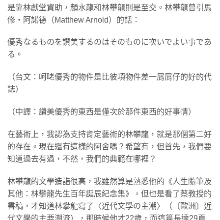
是靠林獻堂資助，顏水龍和林攀龍則是至交。林攀龍曾引馬
修‧阿諾德（Matthew Arnold）的話：
優秀なるものを讃美するのはそのものに次いでよい事であ
る。
（台文：呵咾優秀的物件是比彼項物件差一屑屑仔的好的代
誌）
（中譯：讚美優秀的東西是僅次於那件東西的好事情）
在藝術上，我認為支持肯定藝術的林攀龍，就是那個第二好
的存在。現在還有這樣的阿舍嗎？希望有，但首先，我們要
知道過去有過，不然，我們的典範在哪裡？
​林攀龍的文學造詣很高，我雖然算是熟悉他的《人生隨筆及
其他：林攀龍先生百年誕辰紀念集》，但也是看了蔡教授的
書稿，才知道林攀龍寫了〈近代文學の主潮〉（〔歐洲〕近
代文學的主要潮流），那時候他才22歲，而這篇長達29頁