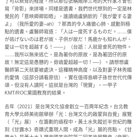
了可以默背的程度，所以那位號稱兩岸三地的大作家才會也
寫「背影」來拼場。同樣是遺書，我們世代想到的一定是林
覺民的「意映卿卿如晤」，誰讀過盧鈵欽的「我が愛する妻
よ」（我所愛的妻–ah）？那真的令人痛徹心肺、感動到極
點的遺書。盧醫師寫道：「人は一度死するものだ。……僕
が逃げないのは君が故、子供が故だ！馬鹿かも知れんが、
愛は一切を超越する！――」（台語：人就是會死的物件。
……我所以無來逃亡，是為著你的原故，是為著囝仔的原
故！無定這是愚戇的，毋過愛超越一切！──）。請想想盧
醫師第二天就要被處決，這種精神高度，以及對妻子林秀媚
的愛情（這部分請看原信），實在值得島嶼子孫世世代代傳
頌，但沒有人讀阿。這就是台灣的「現實」，一甲子
KMT/ROC黨國教育的結果。
​去年（2021）是台灣文化協會創立一百周年紀念。台北教
育大學北師美術館舉辦「光：台灣文化的啟蒙與自覺」展覽
（「光」展），在籌劃的過程中，黃土水失蹤近半世紀的雕
刻《甘露水》奇蹟式重現人間，成為「光」展的亮點。《甘