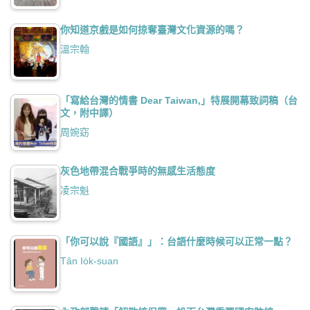
你知道京戲是如何掠奪臺灣文化資源的嗎？
溫宗翰
「寫給台灣的情書 Dear Taiwan,」特展開幕致詞稿（台
文，附中譯）
周婉窈
灰色地帶混合戰爭時的無感生活態度
凌宗魁
「你可以說『國語』」：台語什麼時候可以正常一點？
Tân Io̍k-suan