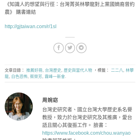
《知識人的想望與行徑：台灣菁英林攀龍對上黨國嫡裔曾約
農》 購書連結
http://gjtaiwan.com/r/1sl
文章目錄：
推薦好冊
,
台灣歷史
,
歷史與當代人物
，標籤：
二二八
,
林攀
龍
,
白色恐怖
,
蔡榮芳
,
霧峰一新會
.
周婉窈
台灣史研究者、國立台灣大學歷史系名譽
教授，致力於台灣史研究及其推廣，愛台
語且關心其復振工作。 臉書：
https://www.facebook.com/chou.wanyao