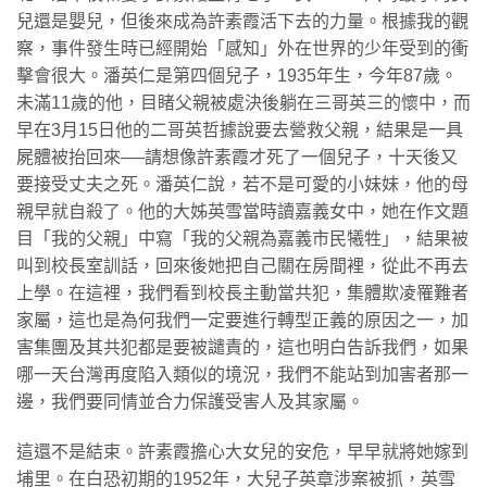
兒還是嬰兒，但後來成為許素霞活下去的力量。根據我的觀
察，事件發生時已經開始「感知」外在世界的少年受到的衝
擊會很大。潘英仁是第四個兒子，1935年生，今年87歲。
未滿11歲的他，目睹父親被處決後躺在三哥英三的懷中，而
早在3月15日他的二哥英哲據說要去營救父親，結果是一具
屍體被抬回來──請想像許素霞才死了一個兒子，十天後又
要接受丈夫之死。潘英仁說，若不是可愛的小妹妹，他的母
親早就自殺了。他的大姊英雪當時讀嘉義女中，她在作文題
目「我的父親」中寫「我的父親為嘉義市民犧牲」，結果被
叫到校長室訓話，回來後她把自己關在房間裡，從此不再去
上學。在這裡，我們看到校長主動當共犯，集體欺凌罹難者
家屬，這也是為何我們一定要進行轉型正義的原因之一，加
害集團及其共犯都是要被譴責的，這也明白告訴我們，如果
哪一天台灣再度陷入類似的境況，我們不能站到加害者那一
邊，我們要同情並合力保護受害人及其家屬。
​這還不是結束。許素霞擔心大女兒的安危，早早就將她嫁到
埔里。在白恐初期的1952年，大兒子英章涉案被抓，英雪