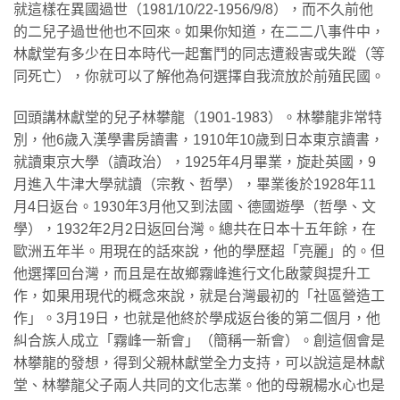
就這樣在異國過世（1981/10/22-1956/9/8），而不久前他
的二兒子過世他也不回來。如果你知道，在二二八事件中，
林獻堂有多少在日本時代一起奮鬥的同志遭殺害或失蹤（等
同死亡），你就可以了解他為何選擇自我流放於前殖民國。
​回頭講林獻堂的兒子林攀龍（1901-1983）。林攀龍非常特
別，他6歲入漢學書房讀書，1910年10歲到日本東京讀書，
就讀東京大學（讀政治），1925年4月畢業，旋赴英國，9
月進入牛津大學就讀（宗教、哲學），畢業後於1928年11
月4日返台。1930年3月他又到法國、德國遊學（哲學、文
學），1932年2月2日返回台灣。總共在日本十五年餘，在
歐洲五年半。用現在的話來說，他的學歷超「亮麗」的。但
他選擇回台灣，而且是在故鄉霧峰進行文化啟蒙與提升工
作，如果用現代的概念來說，就是台灣最初的「社區營造工
作」。3月19日，也就是他終於學成返台後的第二個月，他
糾合族人成立「霧峰一新會」（簡稱一新會）。創這個會是
林攀龍的發想，得到父親林獻堂全力支持，可以說這是林獻
堂、林攀龍父子兩人共同的文化志業。他的母親楊水心也是