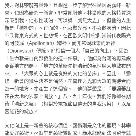
​我之對林攀龍有興趣，且想進一步了解實在是因為霧峰一新
會，也因為研究一新會，非常佩服他。林攀龍的人格特質深
深吸引我，他心性淡泊，可以說「胸無大志」，但他的人生
觀是「積極的」、正面的。他喜歡光亮，不喜歡灰暗，因此
不欣賞東方式的人世悲慨，在西歐文明中他則崇尚代表陽光
的阿波羅（Apollonian）精神，而非悲觀耽樂的酒神
（Dionysian）傳統。他相信一個人「自己的向上」，因為
「生命就是自內部發生的這一件事」；他認為台灣的再建設
要從地方開始，「地方的革新先把清新的氣性廣大地散布開
來」、「大眾的心上就是良好的文化的苗床」。因此，「霧
峰一新會的誕生決不是偶然。在真理之光和大眾的期待合而
為一的地方，才產生了這個會。」他的夢想是：「要讓蕃紅
花在大地的沙漠上開放。」八、九十年後，我們好像還在期
待「清新之氣」（相對於電視節目整天的自我污染），以及
蕃紅花的綻放。
​文化向上是一新會的核心價值，藝術則是文化的呈現。林攀
龍愛好藝術，林獻堂是藝術贊助家，顏水龍能到法國留學就