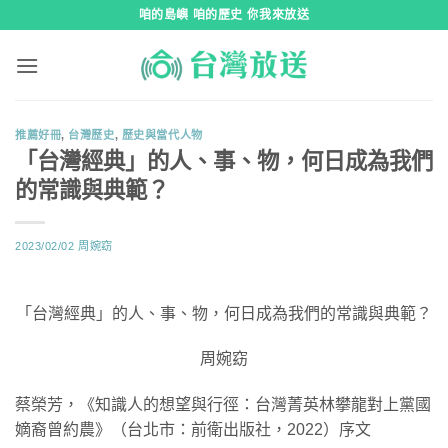
跳
咱的島嶼 咱的歷史 你我來放送
到
內
容
推薦好冊
,
台灣歷史
,
歷史與當代人物
「台灣經典」的人、事、物，何日成為我們
的常識與典範？
2023/02/02
周婉窈
「台灣經典」的人、事、物，何日成為我們的常識與典範？
周婉窈
蔡榮芳，《知識人的想望與行徑：台灣菁英林攀龍對上黨國
嫡裔曾約農》（台北市：前衛出版社，2022）序文