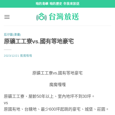
跳
咱的島嶼 咱的歷史 你我來放送
到
內
容
尪仔圖(漫畫)
原礦工工寮vs.國有等地豪宅
2023/12/21
魔魔嘎嘎
原礦工工寮vs.國有等地豪宅
魔魔嘎嘎
原礦工工寮、屋齡50年以上、室內地坪不到30坪。
vs
原國有地、台糖地、最少600坪起跳的豪宅、城堡、莊園。