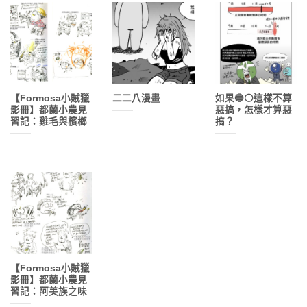
【Formosa小賊獵
二二八漫畫
如果🔵⚪️這樣不算
影冊】都蘭小農見
惡搞，怎樣才算惡
習記：雞毛與檳榔
搞？
【Formosa小賊獵
影冊】都蘭小農見
習記：阿美族之味