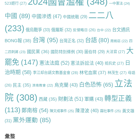
2024國會濫權
(348)
523遊行
(27)
一中憲法
(24)
二二八
中國
(89)
中國滲透
(47)
中國統戰
(29)
(233)
台文通訊
俄烏戰爭
(33)
俄羅斯
(32)
反侵略日
(26)
台中
(22)
台灣
(95)
台語
(80)
BONG報
(38)
台灣正名
(32)
周婉窈
(22)
四
大
國民黨
(36)
國防特別條例
(30)
圖伯特
(29)
大法官
(27)
二四刺蔣
(23)
罷免
(147)
日
憲法法庭
(52)
憲法訴訟法
(40)
抵抗史
(27)
治時期
(58)
林宅血案
(37)
李江却台語文教基金會
(28)
林茂生
(27)
母語
立法
白色恐怖
(65)
烏克蘭
(43)
民主
(35)
(26)
濟南教會
(22)
院
(308)
轉型正義
財劃法
(51)
軍購
(43)
西藏
(35)
(113)
鄭南榕
(54)
陳澄波
(40)
黃文雄
陳文成事件
(25)
霧社事件
(25)
黨外運動
(85)
(31)
彙整