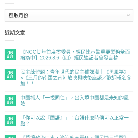
彙
整
近期文章
【NCC廿年首度零委員，經民連示警重要業務全面
06
8 月
癱瘓中】2026.8.6（四）經民連記者會發言稿
在
尚
〈【NCC
無
民主練習題：青年世代的民主補課潮｜《黑風箏》
廿
06
留
年
言
8 月
×《三月的南國之南》放映與映後座談／歡迎報名參
首
加！！
度
零
在
尚
委
〈民
無
員，
中國抓人「一視同仁」，出入境中國都是未知的風
主
06
留
經
練
言
8 月
險
民
習
連
題：
在
尚
示
青
〈中
無
警
「你可以說『國語』」：台語什麼時候可以正常一
年
國
06
留
重
世
抓
言
8 月
點？
要
代
人
業
的
「一
在
尚
務
民
視
〈「你
無
全
【莫讓政治口水，淹沒廠商責任，經民連三提醒】
主
同
可
留