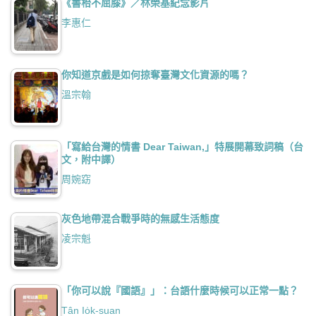
《書枱不屈膝》／林榮基紀念影片
李惠仁
你知道京戲是如何掠奪臺灣文化資源的嗎？
溫宗翰
「寫給台灣的情書 Dear Taiwan,」特展開幕致詞稿（台
文，附中譯）
周婉窈
灰色地帶混合戰爭時的無感生活態度
凌宗魁
「你可以說『國語』」：台語什麼時候可以正常一點？
Tân Io̍k-suan