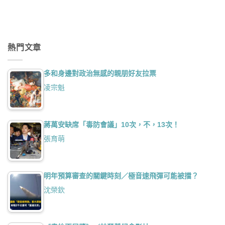
熱門文章
多和身邊對政治無感的親朋好友拉票
凌宗魁
蔣萬安缺席「毒防會議」10次，不，13次！
張育萌
明年預算審查的關鍵時刻／極音速飛彈可能被擋？
沈榮欽