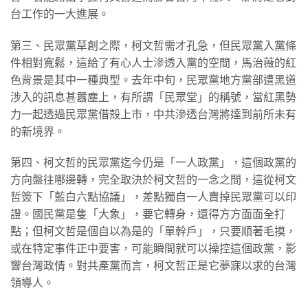
台工作的一大進展。
第三、民眾黨草創之際，柯文哲需才孔急，但民眾黨入黨條
件相對寬鬆，這給了有心人士滲透入黨的空間，馬治薇的紅
色背景是其中一種典型。去年中旬，民眾黨地方黨部遭黑道
涉入的訊息甚囂塵上，有所謂「民眾堂」的稱號，當紅黑勢
力一起透過民眾黨借殼上市，中共滲透台灣將達到前所未有
的新境界。
第四、柯文哲的民眾黨迄今仍是「一人政黨」，這個政黨的
方向盤往哪邊轉，完全取決於柯文哲的一念之間，這從柯文
哲簽下「藍白六點協議」，差點獨自一人賣掉民眾黨可以印
證。國民黨是隻「大象」，要它轉身，還得方方面面全打
點；但柯文哲是個自以為是的「單幹戶」，只要順著毛摸，
或在特定事件正中要害，可能瞬間就可以操控這個政黨，影
響台灣政情。對共產黨而言，柯文哲正是它夢寐以求的台灣
領導人。