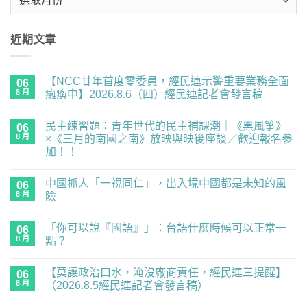
整
近期文章
【NCC廿年首度零委員，經民連示警重要業務全面
06
8 月
癱瘓中】2026.8.6（四）經民連記者會發言稿
在
尚
〈【NCC
無
民主練習題：青年世代的民主補課潮｜《黑風箏》
廿
06
留
年
言
8 月
×《三月的南國之南》放映與映後座談／歡迎報名參
首
加！！
度
零
在
尚
委
〈民
無
員，
中國抓人「一視同仁」，出入境中國都是未知的風
主
06
留
經
練
言
8 月
險
民
習
連
題：
在
尚
示
青
〈中
無
警
「你可以說『國語』」：台語什麼時候可以正常一
年
國
06
留
重
世
抓
言
8 月
點？
要
代
人
業
的
「一
在
尚
務
民
視
〈「你
無
全
【莫讓政治口水，淹沒廠商責任，經民連三提醒】
主
同
可
06
留
面
補
仁」，
以
言
8 月
（2026.8.5經民連記者會發言稿）
癱
課
出
說
瘓
潮
入
『國
在
尚
中】