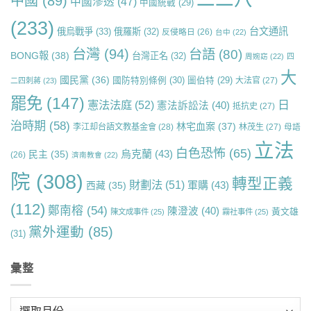
中國
(89)
中國滲透
(47)
中國統戰
(29)
(233)
台文通訊
俄烏戰爭
(33)
俄羅斯
(32)
反侵略日
(26)
台中
(22)
台灣
(94)
台語
(80)
BONG報
(38)
台灣正名
(32)
周婉窈
(22)
四
大
國民黨
(36)
國防特別條例
(30)
圖伯特
(29)
大法官
(27)
二四刺蔣
(23)
罷免
(147)
日
憲法法庭
(52)
憲法訴訟法
(40)
抵抗史
(27)
治時期
(58)
林宅血案
(37)
李江却台語文教基金會
(28)
林茂生
(27)
母語
立法
白色恐怖
(65)
烏克蘭
(43)
民主
(35)
(26)
濟南教會
(22)
院
(308)
轉型正義
財劃法
(51)
軍購
(43)
西藏
(35)
(112)
鄭南榕
(54)
陳澄波
(40)
黃文雄
陳文成事件
(25)
霧社事件
(25)
黨外運動
(85)
(31)
彙整
彙