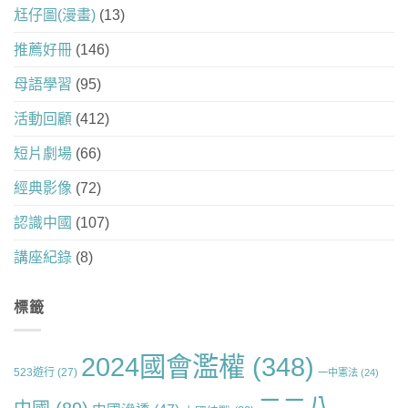
尪仔圖(漫畫)
(13)
推薦好冊
(146)
母語學習
(95)
活動回顧
(412)
短片劇場
(66)
經典影像
(72)
認識中國
(107)
講座紀錄
(8)
標籤
2024國會濫權
(348)
523遊行
(27)
一中憲法
(24)
二二八