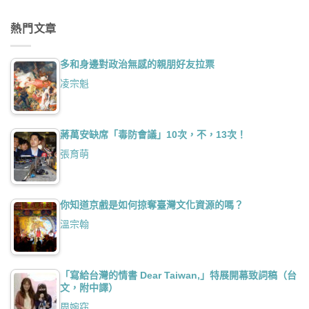
熱門文章
多和身邊對政治無感的親朋好友拉票
凌宗魁
蔣萬安缺席「毒防會議」10次，不，13次！
張育萌
你知道京戲是如何掠奪臺灣文化資源的嗎？
溫宗翰
「寫給台灣的情書 Dear Taiwan,」特展開幕致詞稿（台
文，附中譯）
周婉窈