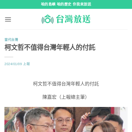
跳
咱的島嶼 咱的歷史 你我來放送
到
內
容
當代台灣
柯文哲不值得台灣年輕人的付託
2024/01/09
上報
柯文哲不值得台灣年輕人的付託
陳嘉宏（上報總主筆）