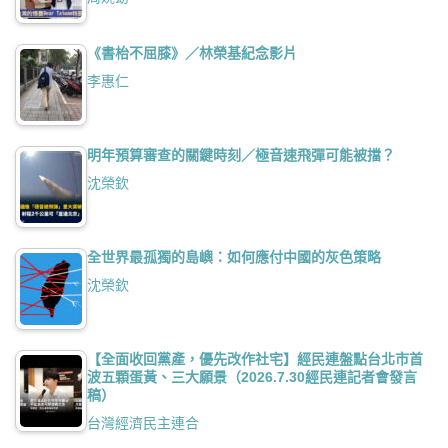
《書枱不屈膝》／林榮基紀念影片
李惠仁
明年預算審查的關鍵時刻／極音速飛彈可能被擋？
沈榮欽
全世界最孤獨的島嶼：如何應付中國的灰色策略
沈榮欽
【全面收回黨產，優先改作社宅】經民連盤點台北市首
波五顆蛋黃、三大願景（2026.7.30經民連記者會發言
稿）
台灣經濟民主連合