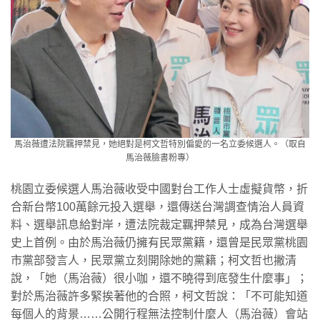
馬治薇遭法院羈押禁見，她絕對是柯文哲特別偏愛的一名立委候選人。（取自
馬治薇臉書粉專）
桃園立委候選人馬治薇收受中國對台工作人士虛擬貨幣，折
合新台幣100萬餘元投入選舉，還傳送台灣調查情治人員資
料、選舉訊息給對岸，遭法院裁定羈押禁見，成為台灣選舉
史上首例。由於馬治薇仍擁有民眾黨籍，還曾是民眾黨桃園
市黨部發言人，民眾黨立刻開除她的黨籍；柯文哲也撇清
說，「她（馬治薇）很小咖，還不曉得到底發生什麼事」；
對於馬治薇許多緊挨著他的合照，柯文哲說：「不可能知道
每個人的背景……公開行程無法控制什麼人（馬治薇）會站