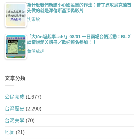
為什麼我們應該小心國民黨的作法：普丁進攻烏克蘭首
先做的就是澤倫斯基深偽影片
沈榮欽
「大tūn埕起事–ah!」08/01 一日兩場台語活動：BLＸ
談情說愛Ｘ講冊／歡迎報名參加！！
台灣放送
文章分類
公民養成
(1,677)
台灣歷史
(2,290)
台灣美學
(70)
地圖
(21)