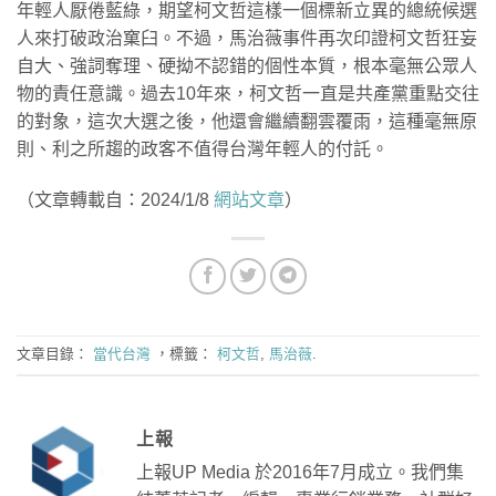
年輕人厭倦藍綠，期望柯文哲這樣一個標新立異的總統候選
人來打破政治窠臼。不過，馬治薇事件再次印證柯文哲狂妄
自大、強詞奪理、硬拗不認錯的個性本質，根本毫無公眾人
物的責任意識。過去10年來，柯文哲一直是共產黨重點交往
的對象，這次大選之後，他還會繼續翻雲覆雨，這種毫無原
則、利之所趨的政客不值得台灣年輕人的付託。
（文章轉載自：2024/1/8
網站文章
）
文章目錄：
當代台灣
，標籤：
柯文哲
,
馬治薇
.
上報
上報UP Media 於2016年7月成立。我們集