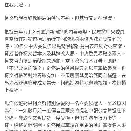
在我旁邊。」
柯文哲說得好像跟馬治薇很不熟，但其實又是在說謊。
根據去年7月13日匯流新聞網的內幕報導，民眾黨中央委員
會當時在討論包括馬治薇在內的桃園兩位區域立委提名案
時，10多位中央委員多以馬背景複雜為由表示反對或棄權，
贊成者僅柯文哲本人及其嫡系人馬、中央委員馮啟彥兩人。
柯文哲力挺馬治薇卻未過關，當下臉色很不好看，還問：
「不是要過的嗎？」雖然馬治薇最後只能以無黨籍參選，但
柯文哲依舊對她青睞有加，不但屢屢與馬治薇同台輔選，在
馬治薇競選總部成立當天，柯媽媽還特地與她視訊，為她捎
上祝福。
馬治薇絕對是柯文哲特別偏愛的一名立委候選人，至於原因
為何？一如數月前一度傳言民眾黨將提名中配徐春鶯擔任不
分區，導致柯文哲民調一度受挫，但他卻還堅持力挺徐一
樣，始終是個謎團。雖然民眾黨現在用馬治薇非黨提名人來