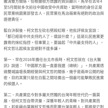
撇清雙方關係，但根據檢方透露的資訊顯示，馬早在去年4
至5月間就多次前往中國收受中共資助，當時她的身份正是
民眾黨桃園黨部發言人，民眾黨在馬治薇案有絕對的政治與
道德責任。
藍白決裂後，柯文哲左砍右劈殺紅眼，他批評侯友宜說：
「都已經是中共支持的人了，還談什麼？」這是比民進黨更
露骨的抹紅指控。但事實上，要論起「中共最支持的人」，
柯文哲比起侯友宜絕對不遑多讓。
第一、早在2016年擔任台北市長時，柯文哲就在《台大醫
訊》說道：「中國那方面一直要我選（總統）」。共產黨透
過雙城論壇長期經營與柯文哲的關係，幾乎是兩岸公開的秘
密，目的其實只是在白藍之間培養出一個最可能擊敗民進黨
的候選人。
第二、共產黨迄今對多屬天然獨的台灣年輕世代仍一籌莫
展，但柯文哲自帶流量，深獲年輕人的青睞。對共產黨而
言，若能藉由掌握柯文哲進而影響台灣年輕人，那將是它對