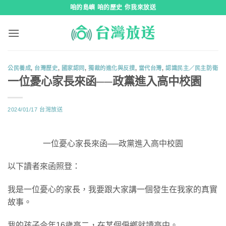
跳
咱的島嶼 咱的歷史 你我來放送
到
內
容
公民養成
,
台灣歷史
,
國家認同
,
獨裁的進化與反撲
,
當代台灣
,
認識民主／民主防衛
一位憂心家長來函──政黨進入高中校園
2024/01/17
台灣放送
一位憂心家長來函──政黨進入高中校園
以下讀者來函照登：
我是一位憂心的家長，我要跟大家講一個發生在我家的真實
故事。
我的孩子今年16歲高二，在某個偏鄉就讀高中。