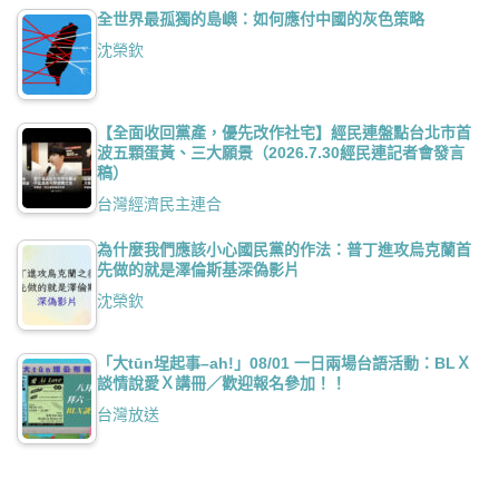
全世界最孤獨的島嶼：如何應付中國的灰色策略
沈榮欽
【全面收回黨產，優先改作社宅】經民連盤點台北市首
波五顆蛋黃、三大願景（2026.7.30經民連記者會發言
稿）
台灣經濟民主連合
為什麼我們應該小心國民黨的作法：普丁進攻烏克蘭首
先做的就是澤倫斯基深偽影片
沈榮欽
「大tūn埕起事–ah!」08/01 一日兩場台語活動：BLＸ
談情說愛Ｘ講冊／歡迎報名參加！！
台灣放送