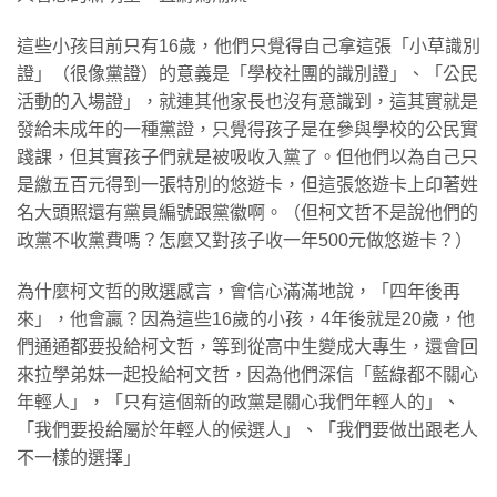
這些小孩目前只有16歲，他們只覺得自己拿這張「小草識別
證」（很像黨證）的意義是「學校社團的識別證」、「公民
活動的入場證」，就連其他家長也沒有意識到，這其實就是
發給未成年的一種黨證，只覺得孩子是在參與學校的公民實
踐課，但其實孩子們就是被吸收入黨了。但他們以為自己只
是繳五百元得到一張特別的悠遊卡，但這張悠遊卡上印著姓
名大頭照還有黨員編號跟黨徽啊。（但柯文哲不是說他們的
政黨不收黨費嗎？怎麼又對孩子收一年500元做悠遊卡？）
為什麼柯文哲的敗選感言，會信心滿滿地說，「四年後再
來」，他會贏？因為這些16歲的小孩，4年後就是20歲，他
們通通都要投給柯文哲，等到從高中生變成大專生，還會回
來拉學弟妹一起投給柯文哲，因為他們深信「藍綠都不關心
年輕人」，「只有這個新的政黨是關心我們年輕人的」、
「我們要投給屬於年輕人的候選人」、「我們要做出跟老人
不一樣的選擇」