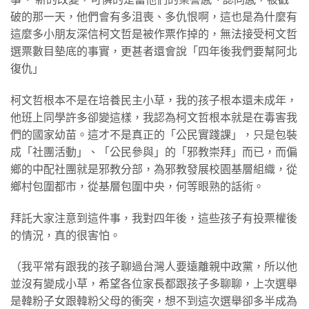
破的那一天，他們會有多沮喪、多仇恨啊，這也是為什麼有
這麼多小朋友深信柯文哲是被作票作掉的，無法接受柯文哲
選票數目墊底的事實，更甚者還會說「四年後我們要幫阿北
復仇」
柯文哲根本不是在培養民主小草，我的孩子根本還未成年，
他班上同學許多卻變這樣，我認為柯文哲根本就是在毒害我
們的國家幼苗。這才不是真正的「公民實踐課」，只是包裝
成「社團活動」、「公民參與」的「邪教崇拜」而已，而偏
鄉的中配社團就是邪教分部，為邪教發展校園基層組織，從
鄉村包圍都市，從基層包圍中央，何等眼熟的話術。
拜託大家注意到這件事，我對四年後，這些孩子有投票權後
的情況，真的很害怕。
（我平常有跟我的孩子聊過台灣人要遠離親中政黨，所以他
並沒有變成小草，希望各位家長都跟孩子多聊聊，上次選舉
是韓粉子女跟韓粉父母的衝突，想不到這次選舉卻多半成為