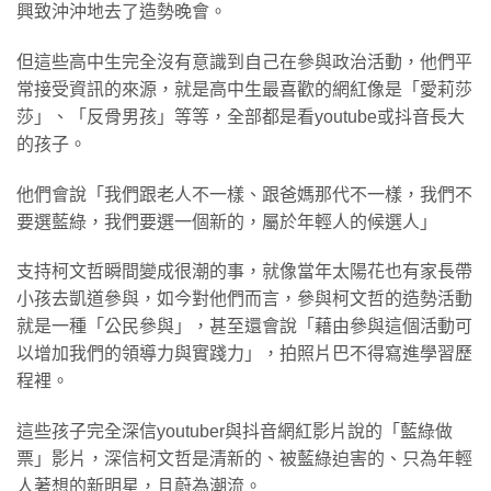
興致沖沖地去了造勢晚會。
但這些高中生完全沒有意識到自己在參與政治活動，他們平
常接受資訊的來源，就是高中生最喜歡的網紅像是「愛莉莎
莎」、「反骨男孩」等等，全部都是看youtube或抖音長大
的孩子。
他們會說「我們跟老人不一樣、跟爸媽那代不一樣，我們不
要選藍綠，我們要選一個新的，屬於年輕人的候選人」
支持柯文哲瞬間變成很潮的事，就像當年太陽花也有家長帶
小孩去凱道參與，如今對他們而言，參與柯文哲的造勢活動
就是一種「公民參與」，甚至還會說「藉由參與這個活動可
以增加我們的領導力與實踐力」，拍照片巴不得寫進學習歷
程裡。
這些孩子完全深信youtuber與抖音網紅影片說的「藍綠做
票」影片，深信柯文哲是清新的、被藍綠迫害的、只為年輕
人著想的新明星，且蔚為潮流。