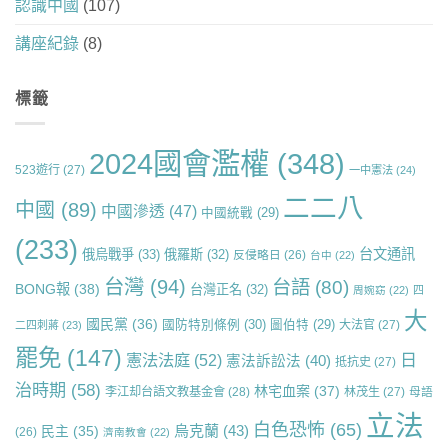
認識中國
(107)
講座紀錄
(8)
標籤
2024國會濫權
(348)
523遊行
(27)
一中憲法
(24)
二二八
中國
(89)
中國滲透
(47)
中國統戰
(29)
(233)
台文通訊
俄烏戰爭
(33)
俄羅斯
(32)
反侵略日
(26)
台中
(22)
台灣
(94)
台語
(80)
BONG報
(38)
台灣正名
(32)
周婉窈
(22)
四
大
國民黨
(36)
國防特別條例
(30)
圖伯特
(29)
大法官
(27)
二四刺蔣
(23)
罷免
(147)
日
憲法法庭
(52)
憲法訴訟法
(40)
抵抗史
(27)
治時期
(58)
林宅血案
(37)
李江却台語文教基金會
(28)
林茂生
(27)
母語
立法
白色恐怖
(65)
烏克蘭
(43)
民主
(35)
(26)
濟南教會
(22)