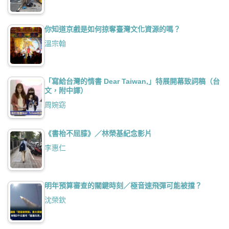
你知道京戲是如何掠奪臺灣文化資源的嗎？
溫宗翰
「寫給台灣的情書 Dear Taiwan,」特展開幕致詞稿（台
文，附中譯）
周婉窈
《書枱不屈膝》／林榮基紀念影片
李惠仁
明年預算審查的關鍵時刻／極音速飛彈可能被擋？
沈榮欽