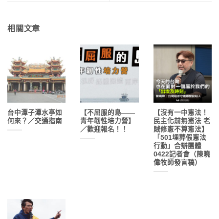
相關文章
台中潭子潭水亭如
【不屈服的島——
【沒有一中憲法！
何來？／交通指南
青年韌性培力營】
民主化前無憲法 ​老
／歡迎報名！！
賊修憲不算憲法】
「501埋葬假憲法
行動」合辦團體
0422記者會（陳曉
偉牧師發言稿）