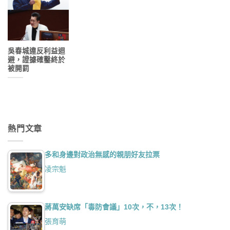
吳春城違反利益迴
避，證據確鑿終於
被開罰
熱門文章
多和身邊對政治無感的親朋好友拉票
凌宗魁
蔣萬安缺席「毒防會議」10次，不，13次！
張育萌