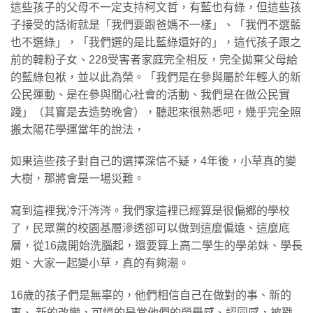
這些孩子的父母不一定支持柯文哲，有藍也有綠，但這些孩
子接受的話術就是「我們要跟爸媽不一樣」、「我們不選藍
也不選綠」，「我們選的是比藍綠還好的」，這代孩子跟之
前的韓粉子女、228受害者家庭完全相反，完全拋棄父母給
的藍綠包袱，並以此為榮。「我們是在參與屬於年輕人的新
公民運動、是在參與關心社會的活動、我們是在做公民實
踐」（其實是去造勢晚會），聽起來很熟悉吧，幾乎完全照
搬太陽花學運當年的說法，
如果這些孩子對自己的選擇深信不疑，4年後，小草真的變
大樹，那將會是一場災難。
寫到這裡我冷汗涔涔。我們家這裡已經算是很偏鄉的學校
了，民眾黨的校園基層滲透卻可以做到這麼偏遠、這麼底
層，從16歲開始洗腦起，還要算上高二學生的學弟妹、學長
姐、大家一起變小草，真的有夠潮。
16歲的孩子們是無辜的，他們相信自己在做對的事、新的
事、 新的改變，可憐的是當他們的榮譽感、認同感，被戳