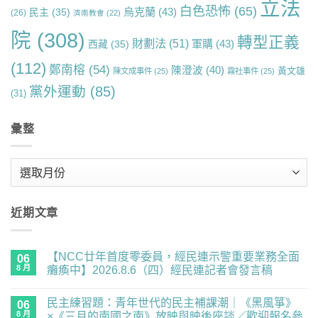
立法
白色恐怖
(65)
烏克蘭
(43)
民主
(35)
(26)
濟南教會
(22)
院
(308)
轉型正義
財劃法
(51)
軍購
(43)
西藏
(35)
(112)
鄭南榕
(54)
陳澄波
(40)
黃文雄
陳文成事件
(25)
霧社事件
(25)
黨外運動
(85)
(31)
彙整
彙
整
近期文章
【NCC廿年首度零委員，經民連示警重要業務全面
06
8 月
癱瘓中】2026.8.6（四）經民連記者會發言稿
在
尚
〈【NCC
無
民主練習題：青年世代的民主補課潮｜《黑風箏》
廿
06
留
年
言
8 月
×《三月的南國之南》放映與映後座談／歡迎報名參