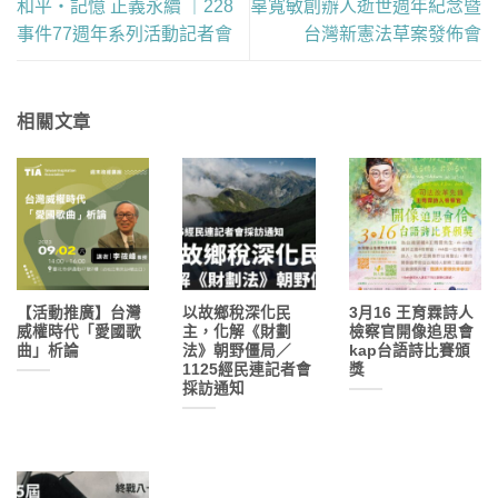
和平・記憶 正義永續 ｜228
辜寬敏創辦人逝世週年紀念暨
事件77週年系列活動記者會
台灣新憲法草案發佈會
相關文章
【活動推廣】台灣
以故鄉稅深化民
3月16 王育霖詩人
威權時代「愛國歌
主，化解《財劃
檢察官開像追思會
曲」析論
法》朝野僵局／
kap台語詩比賽頒
1125經民連記者會
獎
採訪通知