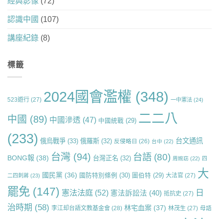
經典影像
(72)
認識中國
(107)
講座紀錄
(8)
標籤
2024國會濫權
(348)
523遊行
(27)
一中憲法
(24)
二二八
中國
(89)
中國滲透
(47)
中國統戰
(29)
(233)
台文通訊
俄烏戰爭
(33)
俄羅斯
(32)
反侵略日
(26)
台中
(22)
台灣
(94)
台語
(80)
BONG報
(38)
台灣正名
(32)
周婉窈
(22)
四
大
國民黨
(36)
國防特別條例
(30)
圖伯特
(29)
大法官
(27)
二四刺蔣
(23)
罷免
(147)
日
憲法法庭
(52)
憲法訴訟法
(40)
抵抗史
(27)
治時期
(58)
林宅血案
(37)
李江却台語文教基金會
(28)
林茂生
(27)
母語