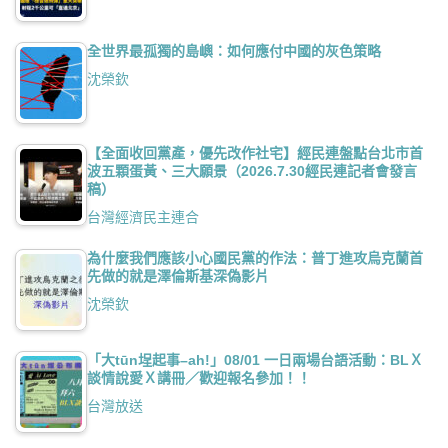
全世界最孤獨的島嶼：如何應付中國的灰色策略
沈榮欽
【全面收回黨產，優先改作社宅】經民連盤點台北市首
波五顆蛋黃、三大願景（2026.7.30經民連記者會發言
稿）
台灣經濟民主連合
為什麼我們應該小心國民黨的作法：普丁進攻烏克蘭首
先做的就是澤倫斯基深偽影片
沈榮欽
「大tūn埕起事–ah!」08/01 一日兩場台語活動：BLＸ
談情說愛Ｘ講冊／歡迎報名參加！！
台灣放送