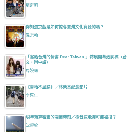
張育萌
你知道京戲是如何掠奪臺灣文化資源的嗎？
溫宗翰
「寫給台灣的情書 Dear Taiwan,」特展開幕致詞稿（台
文，附中譯）
周婉窈
《書枱不屈膝》／林榮基紀念影片
李惠仁
明年預算審查的關鍵時刻／極音速飛彈可能被擋？
沈榮欽