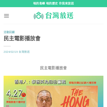
跳
咱的島嶼 咱的歷史 你我來放送
到
內
容
活動回顧
民主電影播放會
2024/02/19
台灣放送
民主電影播放會