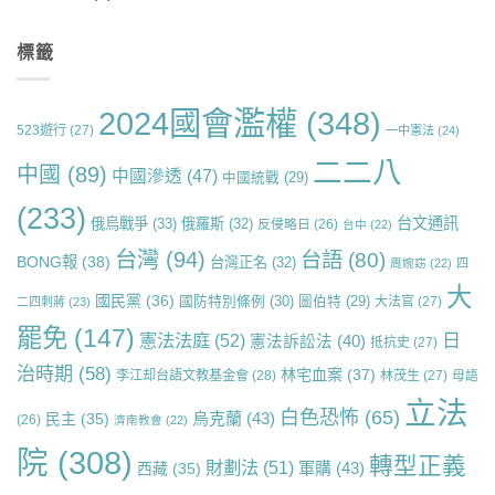
標籤
2024國會濫權
(348)
523遊行
(27)
一中憲法
(24)
二二八
中國
(89)
中國滲透
(47)
中國統戰
(29)
(233)
台文通訊
俄烏戰爭
(33)
俄羅斯
(32)
反侵略日
(26)
台中
(22)
台灣
(94)
台語
(80)
BONG報
(38)
台灣正名
(32)
周婉窈
(22)
四
大
國民黨
(36)
國防特別條例
(30)
圖伯特
(29)
大法官
(27)
二四刺蔣
(23)
罷免
(147)
日
憲法法庭
(52)
憲法訴訟法
(40)
抵抗史
(27)
治時期
(58)
林宅血案
(37)
李江却台語文教基金會
(28)
林茂生
(27)
母語
立法
白色恐怖
(65)
烏克蘭
(43)
民主
(35)
(26)
濟南教會
(22)
院
(308)
轉型正義
財劃法
(51)
軍購
(43)
西藏
(35)