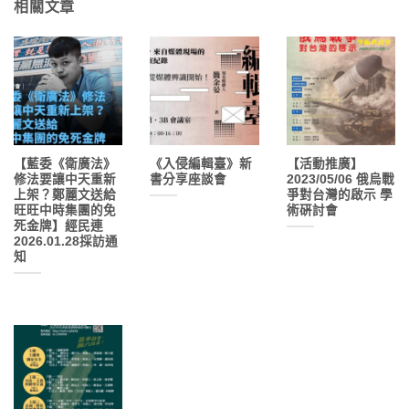
相關文章
【藍委《衛廣法》
《入侵編輯臺》新
【活動推廣】
修法要讓中天重新
書分享座談會
2023/05/06 俄烏戰
上架？鄭麗文送給
爭對台灣的啟示 學
旺旺中時集團的免
術硏討會
死金牌】經民連
2026.01.28採訪通
知