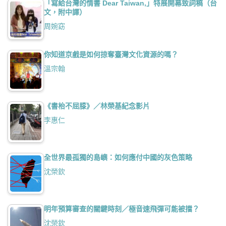
「寫給台灣的情書 Dear Taiwan,」特展開幕致詞稿（台
文，附中譯）
周婉窈
你知道京戲是如何掠奪臺灣文化資源的嗎？
溫宗翰
《書枱不屈膝》／林榮基紀念影片
李惠仁
全世界最孤獨的島嶼：如何應付中國的灰色策略
沈榮欽
明年預算審查的關鍵時刻／極音速飛彈可能被擋？
沈榮欽