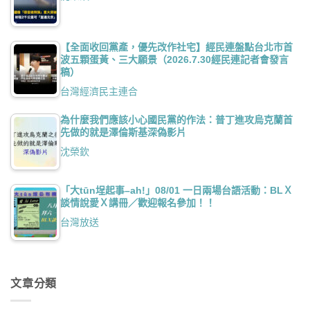
【全面收回黨產，優先改作社宅】經民連盤點台北市首
波五顆蛋黃、三大願景（2026.7.30經民連記者會發言
稿）
台灣經濟民主連合
為什麼我們應該小心國民黨的作法：普丁進攻烏克蘭首
先做的就是澤倫斯基深偽影片
沈榮欽
「大tūn埕起事–ah!」08/01 一日兩場台語活動：BLＸ
談情說愛Ｘ講冊／歡迎報名參加！！
台灣放送
文章分類