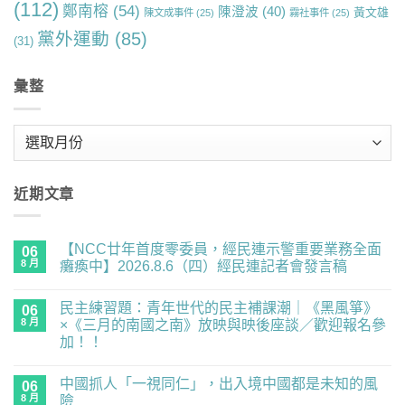
(112)
鄭南榕
(54)
陳澄波
(40)
黃文雄
陳文成事件
(25)
霧社事件
(25)
黨外運動
(85)
(31)
彙整
彙
整
近期文章
【NCC廿年首度零委員，經民連示警重要業務全面
06
8 月
癱瘓中】2026.8.6（四）經民連記者會發言稿
在
尚
〈【NCC
無
民主練習題：青年世代的民主補課潮｜《黑風箏》
廿
06
留
年
言
8 月
×《三月的南國之南》放映與映後座談／歡迎報名參
首
加！！
度
零
在
尚
委
〈民
無
員，
中國抓人「一視同仁」，出入境中國都是未知的風
主
06
留
經
練
言
8 月
險
民