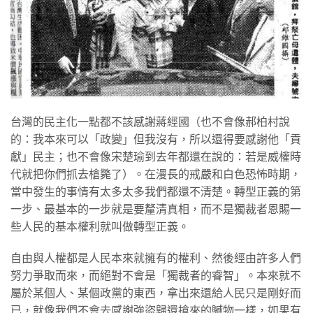
台灣的民主化一點都不該感謝蔣經國（也不會像郝柏村說
的：我本來可以「政變」但我沒有，所以還得要感謝他「貢
獻」民主；也不會像宋楚瑜到去年都還在說的：若是威權時
代就把你們抓去槍斃了）。在漫長的戒嚴和白色恐怖時期，
當中發生的事情有太多太多我們都還不清楚。轉型正義的第
一步、最基本的一步就是要釐清真相，而不是獨裁者恩賜一
些人民的基本權利就叫做轉型正義。
自由與人權都是人民本來就擁有的權利、然後經由許多人們
努力爭取而來，而絕對不會是「獨裁者的睿智」。本來就不
屬於某個人、某個政黨的東西，拿出來還給人民只是剛好而
已，就像我們不會去感謝強盜歸還搶來的贓物一樣，如果有