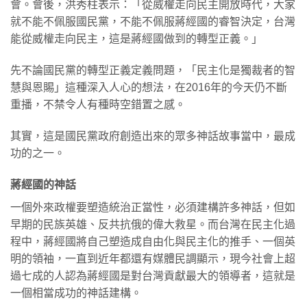
會。會後，洪秀柱表示：「從威權走向民主開放時代，大家
就不能不佩服國民黨，不能不佩服蔣經國的睿智決定，台灣
能從威權走向民主，這是蔣經國做到的轉型正義。」
先不論國民黨的轉型正義定義問題，「民主化是獨裁者的智
慧與恩賜」這種深入人心的想法，在2016年的今天仍不斷
重播，不禁令人有種時空錯置之感。
其實，這是國民黨政府創造出來的眾多神話故事當中，最成
功的之一。
蔣經國的神話
一個外來政權要塑造統治正當性，必須建構許多神話，但如
早期的民族英雄、反共抗俄的偉大救星。而台灣在民主化過
程中，蔣經國將自己塑造成自由化與民主化的推手、一個英
明的領袖，一直到近年都還有媒體民調顯示，現今社會上超
過七成的人認為蔣經國是對台灣貢獻最大的領導者，這就是
一個相當成功的神話建構。