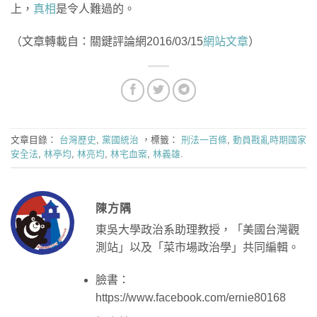
上，
真相
是令人難過的。
（文章轉載自：關鍵評論網2016/03/15
網站文章
）
文章目錄：
台灣歷史
,
黨國統治
，標籤：
刑法一百條
,
動員戡亂時期國家
安全法
,
林亭均
,
林亮均
,
林宅血案
,
林義雄
.
陳方隅
東吳大學政治系助理教授，「美國台灣觀
測站」以及「菜市場政治學」共同編輯。
臉書：
https://www.facebook.com/ernie80168