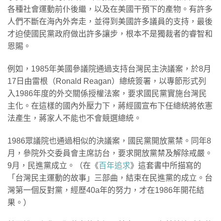
各種社會運動前仆後繼，以及在美國干預下的產物。有許多
人們不斷在海內外奔走，並得到美國許多議員的支持，最後
才迫使國民黨政府做出許多讓步，根本不是獨裁者的睿智和
恩賜。
例如，1985年美國參議院通過支持台灣民主決議案，於8月
17日由雷根（Ronald Reagan）總統簽署，以專節形式列
入1986年度的外交關係授權法案，要求國民黨實施台灣民
主化。在這樣的國內外壓力下，蔣經國宣布下任總統將依憲
法產生，蔣家人不能也不會競選總統。
1986眾議院也通過相似的決議案，國民黨開放黨禁。同年8
月，參院外交委員會主席訪台，要求開放黨禁及解除戒嚴。
9月，民進黨成立。（在《
百年追求
》這套書中所描寫的
「台灣民主運動的故事」三部曲，結束在民進黨的成立。台
灣第一個反對黨，經歷40a年的努力，才在1986年開花結
果。）