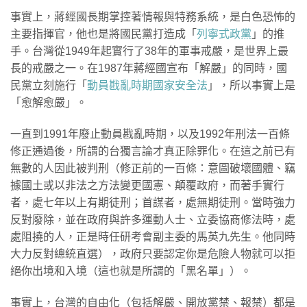
事實上，蔣經國長期掌控著情報與特務系統，是白色恐怖的
主要指揮官，他也是將國民黨打造成「
列寧式政黨
」的推
手。台灣從1949年起實行了38年的軍事戒嚴，是世界上最
長的戒嚴之一。在1987年蔣經國宣布「解嚴」的同時，國
民黨立刻施行「
動員戡亂時期國家安全法
」，所以事實上是
「愈解愈嚴」。
一直到1991年廢止動員戡亂時期，以及1992年刑法一百條
修正通過後，所謂的台獨言論才真正除罪化。在這之前已有
無數的人因此被判刑（修正前的一百條：意圖破壞國體、竊
據國土或以非法之方法變更國憲、顛覆政府，而著手實行
者，處七年以上有期徒刑；首謀者，處無期徒刑。當時強力
反對廢除，並在政府與許多運動人士、立委協商修法時，處
處阻撓的人，正是時任研考會副主委的馬英九先生。他同時
大力反對總統直選），政府只要認定你是危險人物就可以拒
絕你出境和入境（這也就是所謂的「黑名單」）。
事實上，台灣的自由化（包括解嚴、開放黨禁、報禁）都是