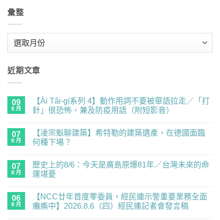
彙整
彙
整
近期文章
【Ài Tâi-gí系列 4】動作用詞不要被華語拉走／「打
09
8 月
針」很恐怖，兼及防疫用語（附短影音）
在
尚
〈【Ài
無
【凌宗魁聊建築】希特勒的建築遺產，在德國面臨
Tâi-
07
留
gí
言
8 月
何種下場？
系
列
在
尚
4】
〈【凌
無
歷史上的8/6：今天是廣島原爆81年／台灣未來的命
動
宗
07
留
作
魁
言
8 月
運堪憂
用
聊
詞
建
在
尚
不
築】
〈歷
無
【NCC廿年首度零委員，經民連示警重要業務全面
要
希
史
06
留
被
特
上
言
8 月
癱瘓中】2026.8.6（四）經民連記者會發言稿
華
勒
的
語
的
8/6：
在
尚