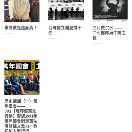
李喬就是這麼真！
台灣獨立潮流擋不
三月做洪水 ——
住
二七部隊烏牛欄之
役
歷史補課（一）萬
年國會——
501【埋葬假憲法
行動】否認𝟏𝟗𝟗𝟏年
萬年國會制定憲法
增修條文效力／歡
迎加入遊行行