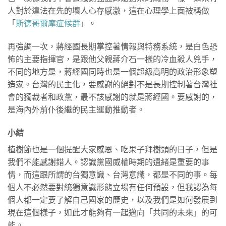
人對於違法在先的壞人心存感激，這在心理學上面被稱做
「
斯德哥爾摩症候群
」。
再強調一次，蔣經國長期掌控著情報與特務系統，是白色恐
怖的主要指揮官，是跟他父親蔣介石一樣的冷血殺人兇手，
不同的地方是，蔣經國同時也是一個超級高明的政治形象塑
造家。台灣的民主化，要感謝的絕對不是長期控制著台灣社
會的獨裁者和政黨，最不該感謝的就是蔣經國。要感謝的，
是海內外前仆後繼的民主運動推動者。
小結
植樹節也是一個提醒大家感恩、吃果子拜樹頭的日子，但是
我們不能感謝錯人。認識黨國威權時期的遺緒是重要的事
情，而這跟所謂的台獨意識、台灣意識，都是不同的事。每
個人不必然要對統獨意識形態立場有任何預設，但我認為每
個人都一定要了解自己國家的歷史，以及我們是如何發展到
現在這個樣子，如此才能夠有一起邁向「共同的未來」的可
能。