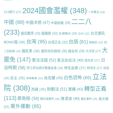
2024國會濫權
(348)
523遊行
(27)
一中憲法
(24)
二二八
中國
(89)
中國滲透
(47)
中國統戰
(29)
(233)
台文通訊
俄烏戰爭
(33)
俄羅斯
(32)
反侵略日
(26)
台中
(22)
台灣
(95)
台語
(81)
BONG報
(38)
台灣正名
(32)
周婉窈
(22)
四
大
國民黨
(36)
國防特別條例
(30)
圖伯特
(29)
大法官
(27)
二四刺蔣
(23)
罷免
(147)
日
憲法法庭
(52)
憲法訴訟法
(40)
抵抗史
(27)
治時期
(58)
林宅血案
(37)
李江却台語文教基金會
(28)
林茂生
(27)
母語
立法
白色恐怖
(65)
烏克蘭
(43)
民主
(35)
(26)
濟南教會
(22)
院
(308)
轉型正義
財劃法
(51)
軍購
(43)
西藏
(35)
(113)
鄭南榕
(54)
陳澄波
(40)
黃文雄
陳文成事件
(25)
霧社事件
(25)
黨外運動
(85)
(31)