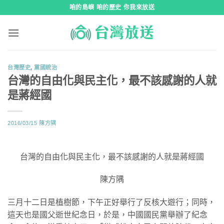
跳
咱的島嶼 咱的歷史 你我來放送
到
內
容
台灣歷史
,
黨國統治
台灣的自由化與民主化，最不該感謝的人就
是蔣經國
2016/03/15
陳方隅
台灣的自由化與民主化，最不該感謝的人就是蔣經國
陳方隅
三月十二日是植樹節，下午正好舉行了反核大遊行；同時，
這天也是國父逝世紀念日，於是，中國國民黨舉辦了紀念