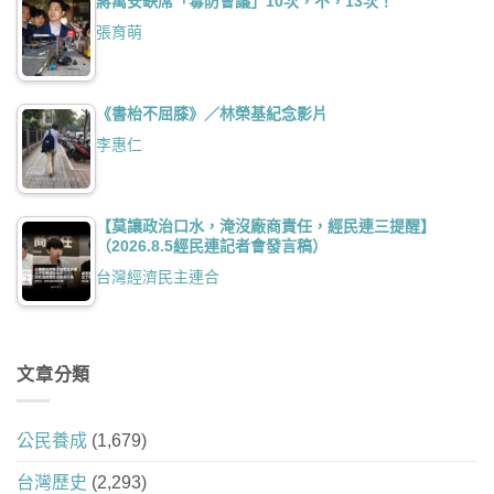
蔣萬安缺席「毒防會議」10次，不，13次！
張育萌
《書枱不屈膝》／林榮基紀念影片
李惠仁
【莫讓政治口水，淹沒廠商責任，經民連三提醒】
（2026.8.5經民連記者會發言稿）
台灣經濟民主連合
文章分類
公民養成
(1,679)
台灣歷史
(2,293)