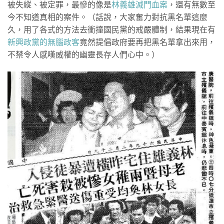
被失縱、被定罪，最慘的像是
林義雄滅門血案
，還有無數至
今不知道真相的案件。（話說，大家奮力對抗黑名單這麼
久，用了各式的方法去衝撞國民黨的戒嚴體制，結果現在有
新興政黨的無腦政客
竟然提倡政府要再把黑名單拿出來用，
不禁令人感嘆威權的幽靈長存人們心中。）