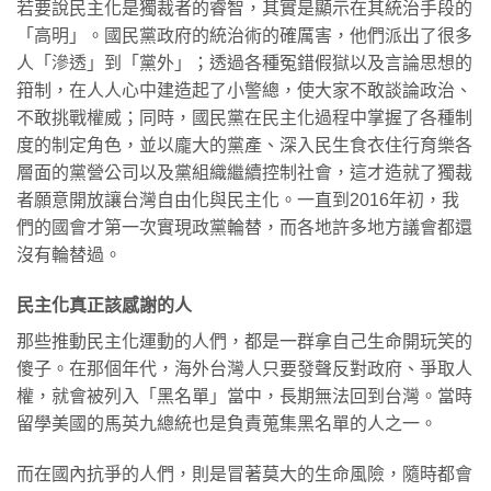
若要說民主化是獨裁者的睿智，其實是顯示在其統治手段的
「高明」。國民黨政府的統治術的確厲害，他們派出了很多
人「滲透」到「黨外」；透過各種冤錯假獄以及言論思想的
箝制，在人人心中建造起了小警總，使大家不敢談論政治、
不敢挑戰權威；同時，國民黨在民主化過程中掌握了各種制
度的制定角色，並以龐大的黨產、深入民生食衣住行育樂各
層面的黨營公司以及黨組織繼續控制社會，這才造就了獨裁
者願意開放讓台灣自由化與民主化。一直到2016年初，我
們的國會才第一次實現政黨輪替，而各地許多地方議會都還
沒有輪替過。
民主化真正該感謝的人
那些推動民主化運動的人們，都是一群拿自己生命開玩笑的
傻子。在那個年代，海外台灣人只要發聲反對政府、爭取人
權，就會被列入「黑名單」當中，長期無法回到台灣。當時
留學美國的馬英九總統也是負責蒐集黑名單的人之一。
而在國內抗爭的人們，則是冒著莫大的生命風險，隨時都會