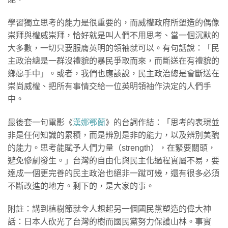
學習獨立思考的能力是很重要的，而威權政府所塑造的偶像
崇拜與權威崇拜，恰好就是叫人們不用思考、當一個沉默的
大多數，一切只要服膺英明的領袖就可以。有句話說：「民
主政治總是一群沒禮貌的暴民爭取而來，而斷送在有禮貌的
鄉愿手中」。或者，我們也應該說，民主政治總是會斷送在
崇尚威權、把所有事情交給一位英明領袖作決定的人們手
中。
最後套一句電影《
漢娜鄂蘭
》的台詞作結：「思考的表現並
非是任何知識的累積，而是辨別是非的能力，以及辨別美醜
的能力。思考能賦予人們力量（strength），在緊要關頭，
避免慘劇發生。」台灣的自由化與民主化過程實屬不易，要
達成一個更完善的民主政治也絕非一蹴可幾，還有很多必須
不斷改進的地方。剩下的，是大家的事。
附註：講到植樹節就令人想起另一個國民黨塑造的偉大神
話：日本人砍光了台灣的樹而國民黨努力保護山林。事實