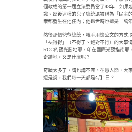
個政權的第一屆立法委員當了43年！如果
識。然後這樣的兒子總統還被稱為「民主
案都發生在他任內；他過世時也還是「萬
然後那個爸爸總統，親手用簽公文的方式取
「袂得得」（不得了、絕對不行）的大事
ROC的觀光勝地耶，印在國際光觀指南耶
奇蹟地，又是什麼呢？
奇蹟太多了，講也講不完。在愚人節，大
還是說，我們每一天都是4月1日？