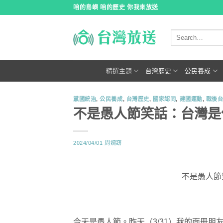
跳
咱的島嶼 咱的歷史 你我來放送
到
內
容
精選主題
台灣歷史
公民養成
黨國統治
,
公民養成
,
台灣歷史
,
國家認同
,
建國運動
,
戰後
不是愚人節笑話：台灣是
2024/04/01
周婉窈
不是愚人節
今天是愚人節。昨天（3/31）我的面冊