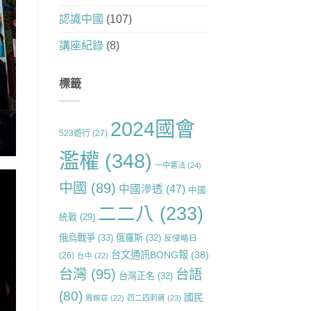
認識中國
(107)
講座紀錄
(8)
標籤
2024國會
523遊行
(27)
濫權
(348)
一中憲法
(24)
中國
(89)
中國滲透
(47)
中國
二二八
(233)
統戰
(29)
俄烏戰爭
(33)
俄羅斯
(32)
反侵略日
台文通訊BONG報
(38)
(26)
台中
(22)
台灣
(95)
台語
台灣正名
(32)
(80)
國民
周婉窈
(22)
四二四刺蔣
(23)