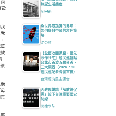
」兩
無感生活態度
喜歡
凌宗魁
全世界最孤獨的島嶼：
到我
如何應付中國的灰色策
且我
略
」，
沈榮欽
紀萬
親被
【全面收回黨產，優先
改作社宅】經民連盤點
齊
台北市首波五顆蛋黃、
是很
三大願景（2026.7.30
經民連記者會發言稿）
台灣經濟民主連合
很能
內政部聲請「解散統促
「母
黨」設下台灣重要國安
間真
防線
黑熊學院
後那