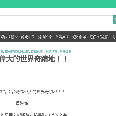
母語學習
認識中國
經典影像
台灣美學
短片劇場
尪仔圖(漫畫)
地
台灣
,
獨裁的進化與反撲
,
認識民主／民主防衛
,
黨外運動
偉大的世界奇蹟地！！
笑話：台灣是偉大的世界奇蹟地！！
周婉窈
朋友也是朋友鄭順聰在臉書貼出以下文字：