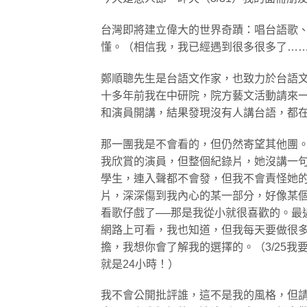
台灣即將建立偉大的世界奇蹟：唱台語歌
懂。（相信我，我已經遇到很多很多了…
鄭順聰先生是台語文作家，也致力於台語
十多年前我在中研院，院方藝文活動請來
和演員開講，結果發現沒有人講台語，都
那一團我是不會看的，但仍然寄望其他團
我欣賞的演員，但整個紀錄片，她沒講一
學生，連入聲都不會發，但我不會責怪她
片，深深傷到我內心的某一部分，好像某
看歌仔戲了──那是我從小就很喜歡的。最
網路上可看，我也知道，但我每天要做很多
擔，我想你會了解我的選擇的。（3/25我要求自
就是24小時！）
我不會公開批評誰，這不是我的風格，但