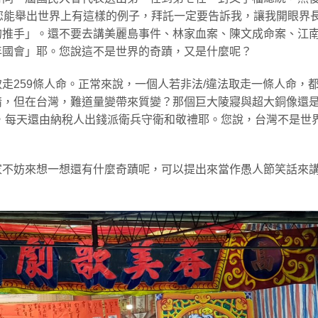
您能舉出世界上有這樣的例子，拜託一定要告訴我，讓我開眼界
的推手」。還不要去講美麗島事件、林家血案、陳文成命案、江
年國會」耶。您說這不是世界的奇蹟，又是什麼呢？
走259條人命。正常來說，一個人若非法/違法取走一條人命，
情，但在台灣，難道量變帶來質變？那個巨大陵寢與超大銅像還
，每天還由納稅人出錢派衛兵守衛和敬禮耶。您說，台灣不是世
家不妨來想一想還有什麼奇蹟呢，可以提出來當作愚人節笑話來