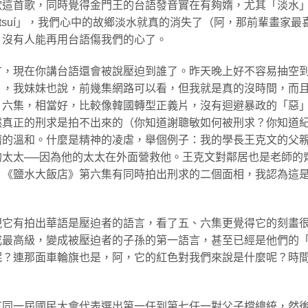
歡這首歌，同時覺得金門王的台語發音實在有夠媠，尤其「淡水
-tsuí」，我們心中的故鄉淡水就真的消失了（阿，那前輩畫家最
，沒有人能再用台語傷我們的心了。
言，現在你講台語還會被說壓迫到誰了。昨天晚上好不容易抽空
），我妹妹也說，前幾集網路可以看，但我就是真的沒時間，而
、六集，相當好，比較像韓國轉型正義片，沒有迴避暴政的「惡
然真正的刑求是拍不出來的（你知道謝聰敏如何被刑求？你知道
譜的溫和。什麼是精神的凌虐，舉個例子：我的學長王克文的父
太太──因為他的太太在外面營救他。王克文對鄰居也是老師的
。《鹽水大飯店》第六集有同時拍出刑求的二個面相，我認為這
現它有拍出華語是壓迫者的語言，看了五、六集更覺得它的刻畫
成最高級，變成被壓迫者的子孫的第一語言，甚至已經是他們的
呢？連那面車輪旗也是，阿，它的紅色對我們來說是什麼呢？時
有同一屆國民大會代表選出第一任到第七任一對父子檔總統，然