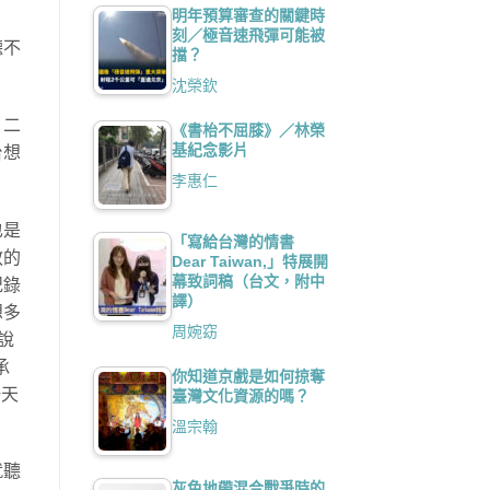
明年預算審查的關鍵時
刻／極音速飛彈可能被
聽不
擋？
沈榮欽
，二
《書枱不屈膝》／林榮
基紀念影片
台想
。
李惠仁
也是
「寫給台灣的情書
教的
Dear Taiwan,」特展開
幕致詞稿（台文，附中
紀錄
譯）
想多
周婉窈
說
承
你知道京戲是如何掠奪
一天
臺灣文化資源的嗎？
溫宗翰
就聽
灰色地帶混合戰爭時的