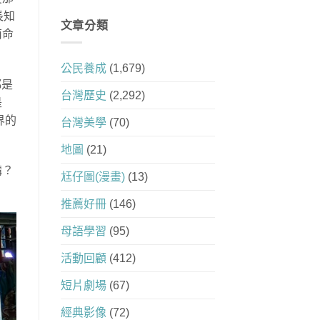
長知
文章分類
南命
公民養成
(1,679)
都是
台灣歷史
(2,292)
是
界的
台灣美學
(70)
地圖
(21)
講？
尪仔圖(漫畫)
(13)
推薦好冊
(146)
母語學習
(95)
活動回顧
(412)
短片劇場
(67)
經典影像
(72)