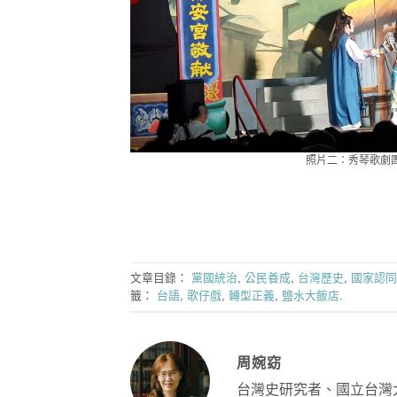
照片二：秀琴歌劇團在
文章目錄：
黨國統治
,
公民養成
,
台灣歷史
,
國家認同
籤：
台語
,
歌仔戲
,
轉型正義
,
鹽水大飯店
.
周婉窈
台灣史研究者、國立台灣