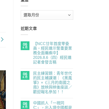
彙整
彙
整
近期文章
【NCC廿年首度零委
06
8 月
員，經民連示警重要業
務全面癱瘓中】
2026.8.6（四）經民連
記者會發言稿
在
尚
〈【NCC
無
民主練習題：青年世代
廿
06
留
年
言
8 月
的民主補課潮｜《黑風
首
箏》×《三月的南國之
度
零
南》放映與映後座談／
委
歡迎報名參加！！
員，
經
在
尚
民
〈民
無
連
中國抓人「一視同
主
06
留
示
練
言
8 月
仁」，出入境中國都是
警