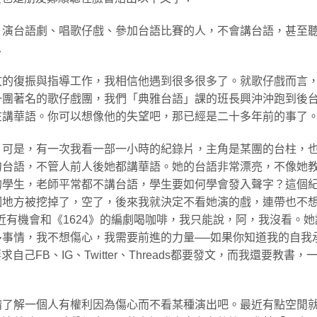
、演台語劇、唱歌仔戲、參加台語比賽的人，不會講台語，甚至
…
文的復振與指導工作，我相信他遇到很多很多了。就歌仔戲而言
一團著名的歌仔戲團，我們「典雅台語」課的班長興沖沖跑到後
在講華語。你可以想像他的失望吧，那已經是二十多年前的事了
。可是，有一次我看一部一小時的紀錄片，主角是某團的台柱，
句台語，不管人前人後她都講華語。她的台語非常漂亮，不像她
的學生，老師平常都不講台語，學生要如何學會發入聲字？這個
個地方被挖掉了，空了，後來我就決定不看她演的戲，連帶也不
近有機會和《1624》的編劇喝咖啡，我只能說，阿，我沒看。她
事情，我不想傷心，我需要前進的力量──如果你知道我的自我
己FB、IG、Twitter、Threads都要發文，而我還要教書，
請了解一個人有權利因為傷心而不看某種演出吧。最近有點空閒