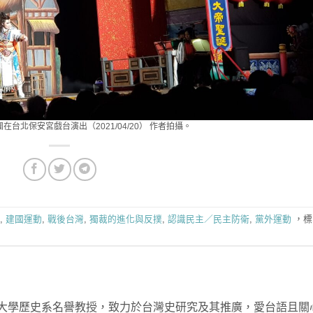
台北保安宮戲台演出（2021/04/20） 作者拍攝。
,
建國運動
,
戰後台灣
,
獨裁的進化與反撲
,
認識民主／民主防衛
,
黨外運動
，標
大學歷史系名譽教授，致力於台灣史研究及其推廣，愛台語且關