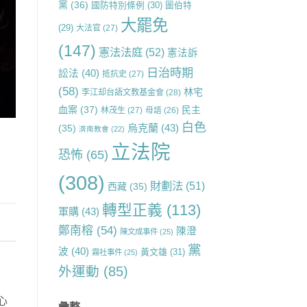
黨
(36)
國防特別條例
(30)
圖伯特
大罷免
(29)
大法官
(27)
(147)
憲法法庭
(52)
憲法訴
日治時期
訟法
(40)
抵抗史
(27)
(58)
林宅
李江却台語文教基金會
(28)
血案
(37)
民主
林茂生
(27)
母語
(26)
白色
烏克蘭
(43)
(35)
濟南教會
(22)
立法院
恐怖
(65)
(308)
財劃法
(51)
西藏
(35)
轉型正義
(113)
軍購
(43)
鄭南榕
(54)
陳澄
陳文成事件
(25)
黨
波
(40)
黃文雄
(31)
霧社事件
(25)
外運動
(85)
心