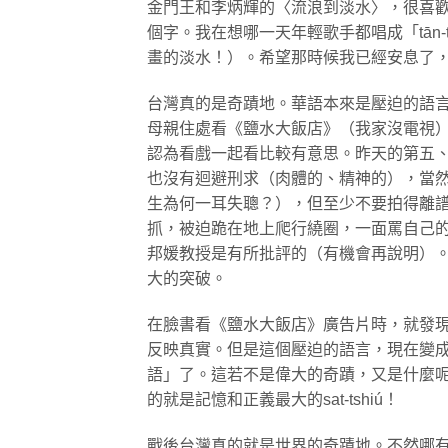
金門王和李炳輝的〈流浪到淡水〉，很喜
個字。我在想哪一天年輕歌手都唱成「tān
畫的淡水！）。希望那時候我已經安息了
台灣真的是奇蹟地。華語本來是壓迫的語
母親住處看《鹽水大飯店》（我家沒電視
認為看戲一起看比較有意思。昨天的第五
也沒有迴避刑求（肉體的、精神的），當
生為何一耳失聰？），但至少不要拍得離
抓，被迫跪在地上爬行繞圈，一面罵自己的
邦媛教授是有所批評的（有機會再說明）
大的突破。
在臉書看《鹽水大飯店》廣告片時，就發
反映真實。但是這個壓迫的語言，現在變
語」了。這若不是偉大的奇蹟，又是什麼
的就是記憶和正義最大的sat-tshiú！
戰後台灣真的就是世界的奇蹟地。不然哪