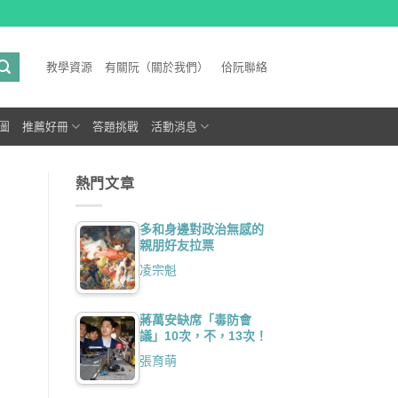
教學資源
有關阮（關於我們）
佮阮聯絡
圖
推薦好冊
答題挑戰
活動消息
熱門文章
多和身邊對政治無感的
親朋好友拉票
凌宗魁
蔣萬安缺席「毒防會
議」10次，不，13次！
張育萌