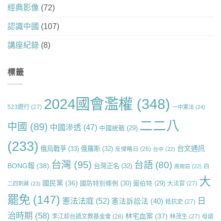
經典影像
(72)
認識中國
(107)
講座紀錄
(8)
標籤
2024國會濫權
(348)
523遊行
(27)
一中憲法
(24)
二二八
中國
(89)
中國滲透
(47)
中國統戰
(29)
(233)
台文通訊
俄烏戰爭
(33)
俄羅斯
(32)
反侵略日
(26)
台中
(22)
台灣
(95)
台語
(80)
BONG報
(38)
台灣正名
(32)
周婉窈
(22)
四
大
國民黨
(36)
國防特別條例
(30)
圖伯特
(29)
大法官
(27)
二四刺蔣
(23)
罷免
(147)
日
憲法法庭
(52)
憲法訴訟法
(40)
抵抗史
(27)
治時期
(58)
林宅血案
(37)
李江却台語文教基金會
(28)
林茂生
(27)
母語