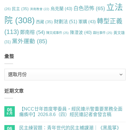
立法
白色恐怖
(65)
烏克蘭
(43)
民主
(35)
(26)
濟南教會
(22)
院
(308)
轉型正義
財劃法
(51)
軍購
(43)
西藏
(35)
(113)
鄭南榕
(54)
陳澄波
(40)
黃文雄
陳文成事件
(25)
霧社事件
(25)
黨外運動
(85)
(31)
彙整
彙
整
近期文章
【NCC廿年首度零委員，經民連示警重要業務全面
06
8 月
癱瘓中】2026.8.6（四）經民連記者會發言稿
在
尚
〈【NCC
無
民主練習題：青年世代的民主補課潮｜《黑風箏》
廿
06
留