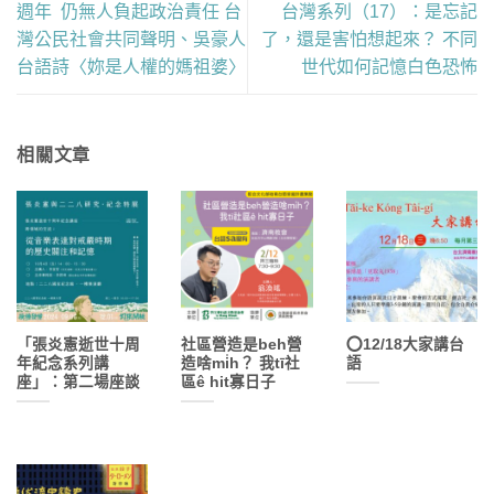
週年 仍無人負起政治責任 台
台灣系列（17）：是忘記
灣公民社會共同聲明、吳豪人
了，還是害怕想起來？ 不同
台語詩〈妳是人權的媽祖婆〉
世代如何記憶白色恐怖
相關文章
「張炎憲逝世十周
社區營造是beh營
⭕12/18大家講台
年紀念系列講
造啥mi̍h？ 我tī社
語
座」：第二場座談
區ê hit寡日子