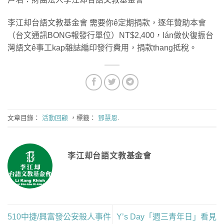
李江却台語文教基金會 需要你ê定期捐款，逐年贊助本會
（台文通訊BONG報發行單位）NT$2,400，lán做伙復振台
灣語文ê事工kap雜誌編印發行費用，捐款thang抵稅。
文章目錄：
活動回顧
，標籤：
鄧慧恩
.
李江却台語文教基金會
510中捷/興富發公安殺人事件
Y’s Day「週三青年日」看見