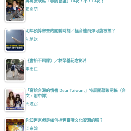
蔣萬安缺席「毒防會議」10次，不，13次！
張育萌
明年預算審查的關鍵時刻／極音速飛彈可能被擋？
沈榮欽
《書枱不屈膝》／林榮基紀念影片
李惠仁
「寫給台灣的情書 Dear Taiwan,」特展開幕致詞稿（台
文，附中譯）
周婉窈
你知道京戲是如何掠奪臺灣文化資源的嗎？
溫宗翰