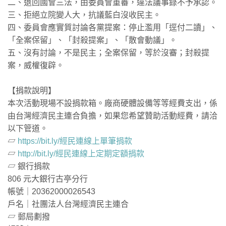
二、退回國會三法，由委員會重審，違法議事錄不予承認。
三、拒絕立院變人大，抗議藍白沒收民主。
四、委員會應實質討論各黨提案：停止濫用「逕付二讀」、
「全案保留」、「封殺提案」、「散會動議」。
五、沒有討論，不是民主；全案保留，等於沒審；封殺提
案，威權復辟。
【捐款說明】
本次活動現場不設捐款箱。廠商硬體設備等等經費支出，係
由台灣經濟民主連合負擔，如果您希望贊助活動經費，請洽
以下管道。
▱
https://bit.ly/經民連線上單筆捐款
▱
http://bit.ly/經民連線上定期定額捐款
▱ 銀行捐款
806 元大銀行古亭分行
帳號｜20362000026543
戶名｜社團法人台灣經濟民主連合
▱ 郵局劃撥