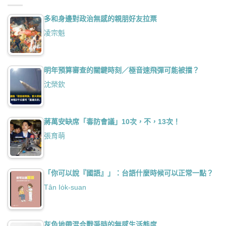
多和身邊對政治無感的親朋好友拉票
凌宗魁
明年預算審查的關鍵時刻／極音速飛彈可能被擋？
沈榮欽
蔣萬安缺席「毒防會議」10次，不，13次！
張育萌
「你可以說『國語』」：台語什麼時候可以正常一點？
Tân Io̍k-suan
灰色地帶混合戰爭時的無感生活態度