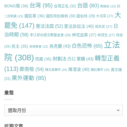
台灣
(95)
台語
(80)
BONG報
(38)
台灣正名
(32)
周婉窈
(22)
四
大
國民黨
(36)
國防特別條例
(30)
圖伯特
(29)
大法官
(27)
二四刺蔣
(23)
罷免
(147)
日
憲法法庭
(52)
憲法訴訟法
(40)
抵抗史
(27)
治時期
(58)
林宅血案
(37)
李江却台語文教基金會
(28)
林茂生
(27)
母語
立法
白色恐怖
(65)
烏克蘭
(43)
民主
(35)
(26)
濟南教會
(22)
院
(308)
轉型正義
財劃法
(51)
軍購
(43)
西藏
(35)
(113)
鄭南榕
(54)
陳澄波
(40)
黃文雄
陳文成事件
(25)
霧社事件
(25)
黨外運動
(85)
(31)
彙整
彙
整
近期文章