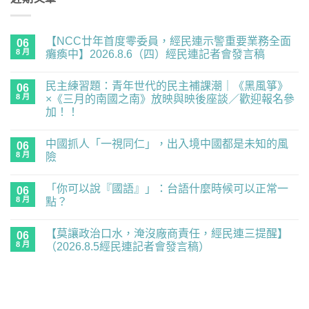
【NCC廿年首度零委員，經民連示警重要業務全面
06
8 月
癱瘓中】2026.8.6（四）經民連記者會發言稿
在
尚
〈【NCC
無
民主練習題：青年世代的民主補課潮｜《黑風箏》
廿
06
留
年
言
8 月
×《三月的南國之南》放映與映後座談／歡迎報名參
首
加！！
度
零
在
尚
委
〈民
無
員，
中國抓人「一視同仁」，出入境中國都是未知的風
主
06
留
經
練
言
8 月
險
民
習
連
題：
在
尚
示
青
〈中
無
警
「你可以說『國語』」：台語什麼時候可以正常一
年
國
06
留
重
世
抓
言
8 月
點？
要
代
人
業
的
「一
在
尚
務
民
視
〈「你
無
全
【莫讓政治口水，淹沒廠商責任，經民連三提醒】
主
同
可
06
留
面
補
仁」，
以
言
8 月
（2026.8.5經民連記者會發言稿）
癱
課
出
說
瘓
潮
入
『國
在
尚
中】
｜
境
語』」：
〈【莫
無
2026.8.6（四）
《黑
中
台
讓
留
經
風
國
語
政
言
民
箏》
都
什
治
連
×《三
是
麼
口