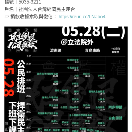
帳號｜5035-3211
戶名｜社團法人台灣經濟民主連合
▱ 捐款收據索取與徵信：
https://reurl.cc/LNabo4