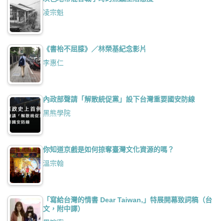
凌宗魁
《書枱不屈膝》／林榮基紀念影片
李惠仁
內政部聲請「解散統促黨」設下台灣重要國安防線
黑熊學院
你知道京戲是如何掠奪臺灣文化資源的嗎？
溫宗翰
「寫給台灣的情書 Dear Taiwan,」特展開幕致詞稿（台
文，附中譯）