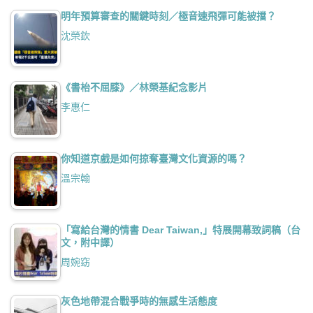
明年預算審查的關鍵時刻／極音速飛彈可能被擋？
沈榮欽
《書枱不屈膝》／林榮基紀念影片
李惠仁
你知道京戲是如何掠奪臺灣文化資源的嗎？
溫宗翰
「寫給台灣的情書 Dear Taiwan,」特展開幕致詞稿（台
文，附中譯）
周婉窈
灰色地帶混合戰爭時的無感生活態度