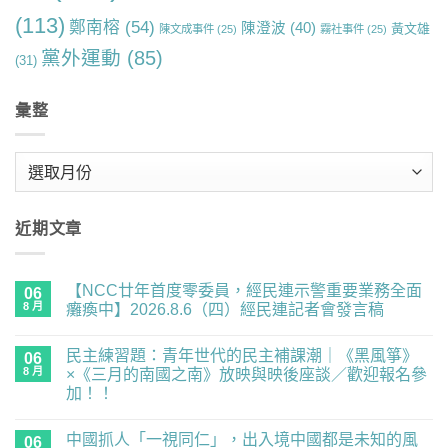
(113)
鄭南榕
(54)
陳澄波
(40)
黃文雄
陳文成事件
(25)
霧社事件
(25)
黨外運動
(85)
(31)
彙整
彙
整
近期文章
【NCC廿年首度零委員，經民連示警重要業務全面
06
8 月
癱瘓中】2026.8.6（四）經民連記者會發言稿
在
尚
〈【NCC
無
民主練習題：青年世代的民主補課潮｜《黑風箏》
廿
06
留
年
言
8 月
×《三月的南國之南》放映與映後座談／歡迎報名參
首
加！！
度
零
在
尚
委
〈民
無
員，
中國抓人「一視同仁」，出入境中國都是未知的風
主
06
留
經