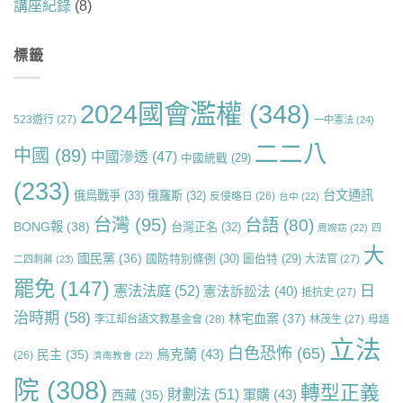
講座紀錄
(8)
標籤
2024國會濫權
(348)
523遊行
(27)
一中憲法
(24)
二二八
中國
(89)
中國滲透
(47)
中國統戰
(29)
(233)
台文通訊
俄烏戰爭
(33)
俄羅斯
(32)
反侵略日
(26)
台中
(22)
台灣
(95)
台語
(80)
BONG報
(38)
台灣正名
(32)
周婉窈
(22)
四
大
國民黨
(36)
國防特別條例
(30)
圖伯特
(29)
大法官
(27)
二四刺蔣
(23)
罷免
(147)
日
憲法法庭
(52)
憲法訴訟法
(40)
抵抗史
(27)
治時期
(58)
林宅血案
(37)
李江却台語文教基金會
(28)
林茂生
(27)
母語
立法
白色恐怖
(65)
烏克蘭
(43)
民主
(35)
(26)
濟南教會
(22)
院
(308)
轉型正義
財劃法
(51)
軍購
(43)
西藏
(35)