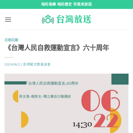
跳
咱的島嶼 咱的歷史 你我來放送
到
內
容
活動回顧
《台灣人民自救運動宣言》六十周年
2024/06/11
彭明敏文教基金會