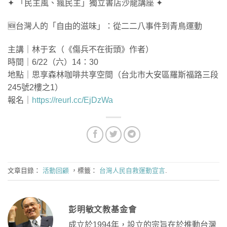
✦ 「民主風、瘋民主」獨立書店沙龍講座 ✦
🆕台灣人的「自由的滋味」：從二二八事件到青鳥運動
主講｜林于玄（《傷兵不在街頭》作者）
時間｜6/22（六）14：30
地點｜思享森林咖啡共享空間（台北市大安區羅斯福路三段
245號2樓之1）
報名｜
https://reurl.cc/EjDzWa
文章目錄：
活動回顧
，標籤：
台灣人民自救運動宣言
.
彭明敏文教基金會
成立於1994年，設立的宗旨在於推動台灣