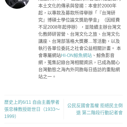
本土文化的傳承與發揚：本會於2000年
起，以專款及募款所得舉辦「『台灣研
究』博碩士學位論文獎助學金」（因經費
不足2008年起停辦），並陸續主辦台灣文
化教師研習營、台灣文化之旅、台灣文化
講座、台灣部落格大獎賽…等活動，以及
執行各單位委託之社會公益相關計畫。 本
會專屬網站
HI-ON鯨魚網站
、鯨魚影音
網，蒐集記錄台灣相關資訊，已成為關心
台灣動態之海內外同胞每日造訪的重點網
站之一。
歷史上的6/11 自由主義學者
公民反國會濫權 拒絕民主倒
張忠棟教授逝世日（1933～
退 第二階段行動記者會
1999）