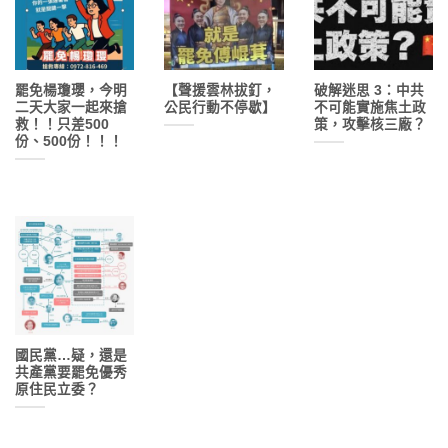
罷免楊瓊瓔，今明
【聲援雲林拔釘，
破解迷思 3：中共
二天大家一起來搶
公民行動不停歇】
不可能實施焦土政
救！！只差500
策，攻擊核三廠？
份、500份！！！
國民黨…疑，還是
共產黨要罷免優秀
原住民立委？