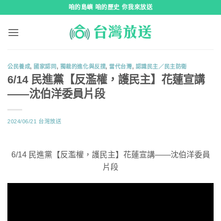
跳
咱的島嶼 咱的歷史 你我來放送
到
內
容
公民養成
,
國家認同
,
獨裁的進化與反撲
,
當代台灣
,
認識民主／民主防衛
6/14 民進黨【反濫權，護民主】花蓮宣講
——沈伯洋委員片段
2024/06/21
台灣放送
6/14 民進黨【反濫權，護民主】花蓮宣講——沈伯洋委員
片段