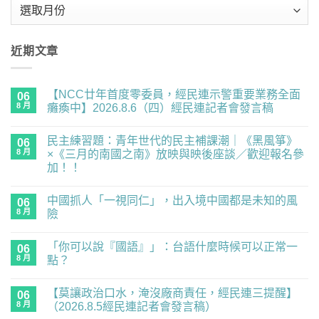
彙
整
近期文章
【NCC廿年首度零委員，經民連示警重要業務全面
06
8 月
癱瘓中】2026.8.6（四）經民連記者會發言稿
在
尚
〈【NCC
無
民主練習題：青年世代的民主補課潮｜《黑風箏》
廿
06
留
年
言
8 月
×《三月的南國之南》放映與映後座談／歡迎報名參
首
加！！
度
零
在
尚
委
〈民
無
員，
中國抓人「一視同仁」，出入境中國都是未知的風
主
06
留
經
練
言
8 月
險
民
習
連
題：
在
尚
示
青
〈中
無
警
「你可以說『國語』」：台語什麼時候可以正常一
年
國
06
留
重
世
抓
言
8 月
點？
要
代
人
業
的
「一
在
尚
務
民
視
〈「你
無
全
【莫讓政治口水，淹沒廠商責任，經民連三提醒】
主
同
可
06
留
面
補
仁」，
以
言
8 月
（2026.8.5經民連記者會發言稿）
癱
課
出
說
瘓