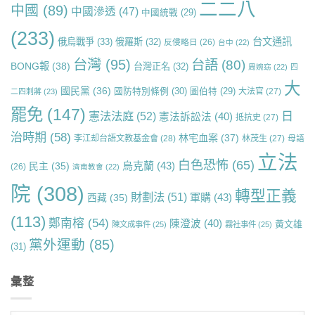
二二八
中國
(89)
中國滲透
(47)
中國統戰
(29)
(233)
台文通訊
俄烏戰爭
(33)
俄羅斯
(32)
反侵略日
(26)
台中
(22)
台灣
(95)
台語
(80)
BONG報
(38)
台灣正名
(32)
周婉窈
(22)
四
大
國民黨
(36)
國防特別條例
(30)
圖伯特
(29)
大法官
(27)
二四刺蔣
(23)
罷免
(147)
日
憲法法庭
(52)
憲法訴訟法
(40)
抵抗史
(27)
治時期
(58)
林宅血案
(37)
李江却台語文教基金會
(28)
林茂生
(27)
母語
立法
白色恐怖
(65)
烏克蘭
(43)
民主
(35)
(26)
濟南教會
(22)
院
(308)
轉型正義
財劃法
(51)
軍購
(43)
西藏
(35)
(113)
鄭南榕
(54)
陳澄波
(40)
黃文雄
陳文成事件
(25)
霧社事件
(25)
黨外運動
(85)
(31)
彙整