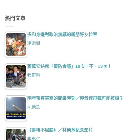
熱門文章
多和身邊對政治無感的親朋好友拉票
凌宗魁
蔣萬安缺席「毒防會議」10次，不，13次！
張育萌
明年預算審查的關鍵時刻／極音速飛彈可能被擋？
沈榮欽
《書枱不屈膝》／林榮基紀念影片
李惠仁