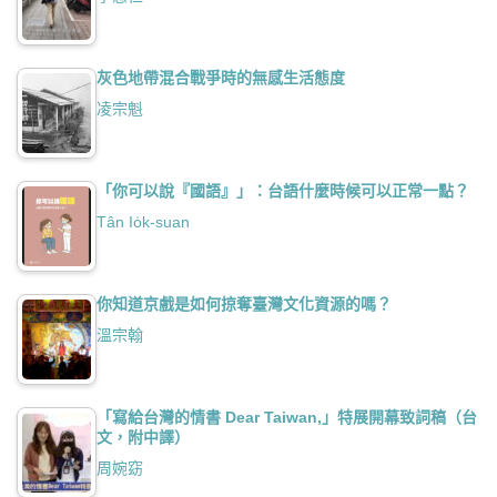
灰色地帶混合戰爭時的無感生活態度
凌宗魁
「你可以說『國語』」：台語什麼時候可以正常一點？
Tân Io̍k-suan
你知道京戲是如何掠奪臺灣文化資源的嗎？
溫宗翰
「寫給台灣的情書 Dear Taiwan,」特展開幕致詞稿（台
文，附中譯）
周婉窈