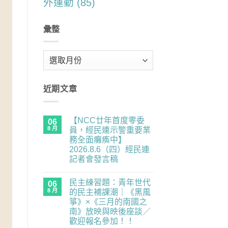
外運動
(85)
彙整
彙
整
近期文章
【NCC廿年首度零委
06
8 月
員，經民連示警重要業
務全面癱瘓中】
2026.8.6（四）經民連
記者會發言稿
在
尚
〈【NCC
無
民主練習題：青年世代
廿
06
留
年
言
8 月
的民主補課潮｜《黑風
首
箏》×《三月的南國之
度
零
南》放映與映後座談／
委
歡迎報名參加！！
員，