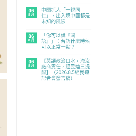
經
在
尚
民
〈民
無
連
中國抓人「一視同
主
06
留
示
練
言
8 月
仁」，出入境中國都是
警
習
重
未知的風險
題：
要
青
在
尚
業
年
〈中
無
務
世
「你可以說『國
國
06
留
全
代
抓
言
面
8 月
語』」：台語什麼時候
的
人
癱
民
可以正常一點？
「一
瘓
主
視
中】
在
補
尚
同
2026.8.6（四）
〈「你
課
無
仁」，
經
【莫讓政治口水，淹沒
可
06
潮
留
出
民
以
｜
言
8 月
廠商責任，經民連三提
入
連
說
《黑
境
記
醒】（2026.8.5經民連
『國
風
中
者
語』」：
箏》
記者會發言稿）
國
會
台
×《三
都
發
在
語
尚
月
是
言
〈【莫
什
無
的
未
稿〉
讓
麼
留
南
知
中
政
時
言
國
的
治
候
之
風
口
可
南》
險〉
水，
以
放
中
淹
正
映
沒
常
與
廠
一
映
商
點？〉
後
責
中
座
任，
談
經
／