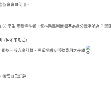
促進協會會員使用。
 以及 ② 學生 兩種條件者，雲林縣民判斷標準為身分證字號為 P 開
明（皆不限形式）
，即以一般方案計算，需當場繳交活動費用之差額
，無需自己訂房！