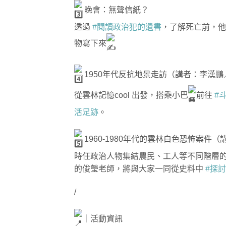
晚會：無聲信紙？
透過
#閱讀政治犯的遺書
，了解死亡前，
物寫下來
1950年代反抗地景走訪（講者：李漢鵬
從雲林記憶cool 出發，搭乘小巴
前往
#
活足跡
。
1960-1980年代的雲林白色恐怖案件
時任政治人物集結農民、工人等不同階層
的俊瑩老師，將與大家一同從史料中
#探
/
｜活動資訊