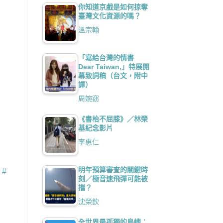
你知道京戲是如何掠奪
臺灣文化資源的嗎？
溫宗翰
「寫給台灣的情書
Dear Taiwan,」特展開
幕致詞稿（台文，附中
譯）
周婉窈
《書枱不屈膝》／林榮
基紀念影片
李惠仁
明年預算審查的關鍵時
算
#
刻／極音速飛彈可能被
擋？
沈榮欽
全世界最孤獨的島嶼：