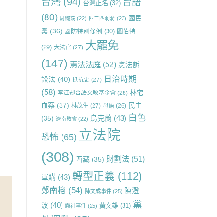
台灣
(94)
台語
台灣正名
(32)
(80)
國民
周婉窈
(22)
四二四刺蔣
(23)
黨
(36)
國防特別條例
(30)
圖伯特
大罷免
(29)
大法官
(27)
(147)
憲法法庭
(52)
憲法訴
日治時期
訟法
(40)
抵抗史
(27)
(58)
林宅
李江却台語文教基金會
(28)
血案
(37)
民主
林茂生
(27)
母語
(26)
白色
烏克蘭
(43)
(35)
濟南教會
(22)
立法院
恐怖
(65)
(308)
財劃法
(51)
西藏
(35)
轉型正義
(112)
軍購
(43)
鄭南榕
(54)
陳澄
陳文成事件
(25)
黨
波
(40)
黃文雄
(31)
霧社事件
(25)