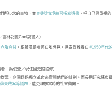
他們所掛念的事物，並
#模擬情境練習撰寫遺書
，把自己最重視的
／雲林記憶Cool說書人）
斗六及崙背
，跟著漢鵬老師在地導覽，探索受難者在
#1950年代
（講者：吳俊瑩／現任國史館協修）
的群眾，企圖透過獨立革命來實現他們的計劃。而長期研究蘇東
討蘇東啟案等議題
，能更理解當時的社會動向。