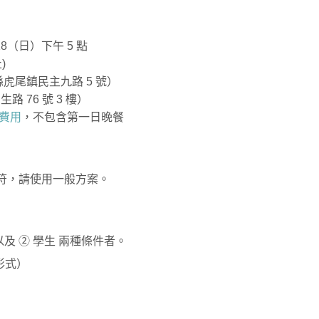
/18（日）下午 5 點
)
縣虎尾鎮民主九路 5 號）
 76 號 3 樓）
費用
，不包含第一日晚餐
相符，請使用一般方案。
 以及 ② 學生 兩種條件者。
形式）