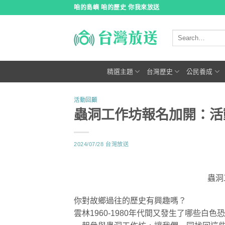
跳
咱的島嶼 咱的歷史 你我來放送
到
內
容
精選主題
台灣歷史
公民養成
活動回顧
蟲洞工作坊報名加開：活
2024/07/28
台灣放送
蟲洞
你對故鄉過往的歷史有興趣嗎？
雲林1960-1980年代間又發生了哪些白色