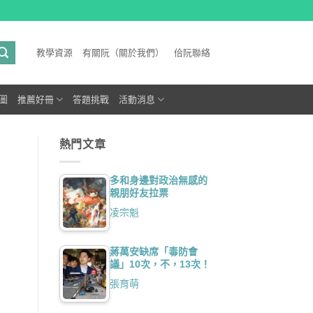
教學資源
有關阮（關於我們）
佮阮聯絡
圖
推薦好冊
答題挑戰
活動消息
熱門文章
多和身邊對政治無感的
親朋好友拉票
凌宗魁
蔣萬安缺席「毒防會
議」10次，不，13次！
張育萌