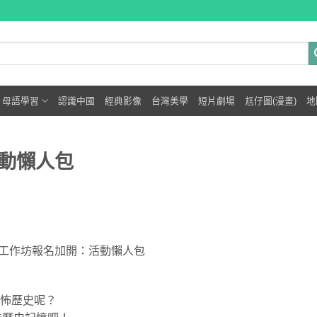
母語學習
認識中國
經典影像
台灣美學
短片劇場
尪仔圖(漫畫)
地
動懶人包
工作坊報名加開：活動懶人包
恐怖歷史呢？