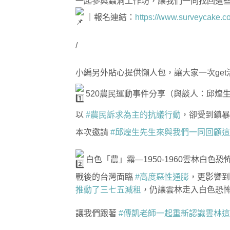
一起參與蟲洞工作坊，讓我們一同找回這
｜報名連結：
https://www.surveycake.
/
小編另外貼心提供懶人包，讓大家一次ge
520農民運動事件分享（與談人：邱煌生
以
#農民訴求為主的抗議行動
，卻受到鎮暴
本次邀請
#邱煌生先生來與我們一同回顧
白色「農」霧—1950-1960雲林白
戰後的台灣面臨
#高度惡性通膨
，更影響
推動了三七五減租
，仍讓雲林走入白色恐
讓我們跟著
#傳凱老師一起重新認識雲林