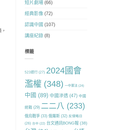
短片劇場
(66)
經典影像
(72)
認識中國
(107)
頭，
講座紀錄
(8)
標籤
2024國會
523遊行
(27)
濫權
(348)
一中憲法
(24)
中國
(89)
中國滲透
(47)
中國
二二八
(233)
統戰
(29)
俄烏戰爭
(33)
俄羅斯
(32)
反侵略日
台文通訊BONG報
(38)
(26)
台中
(22)