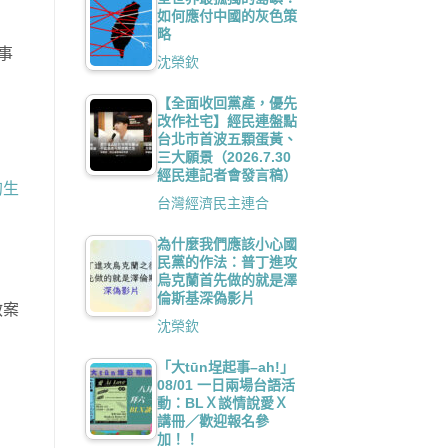
如何應付中國的灰色策
略
事
沈榮欽
【全面收回黨產，優先
改作社宅】經民連盤點
台北市首波五顆蛋黃、
三大願景（2026.7.30
經民連記者會發言稿）
的生
台灣經濟民主連合
為什麼我們應該小心國
民黨的作法：普丁進攻
烏克蘭首先做的就是澤
倫斯基深偽影片
啟案
沈榮欽
「大tūn埕起事–ah!」
08/01 一日兩場台語活
動：BLＸ談情說愛Ｘ
講冊／歡迎報名參
加！！