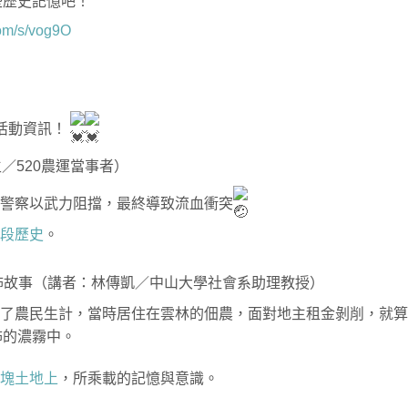
些歷史記憶吧！
com/s/vog9O
t活動資訊！
／520農運當事者）
警察以武力阻擋，最終導致流血衝突
這段歷史
。
色恐怖故事（講者：林傳凱／中山大學社會系助理教授）
到了農民生計，當時居住在雲林的佃農，面對地主租金剝削，就
怖的濃霧中。
這塊土地上
，所乘載的記憶與意識。